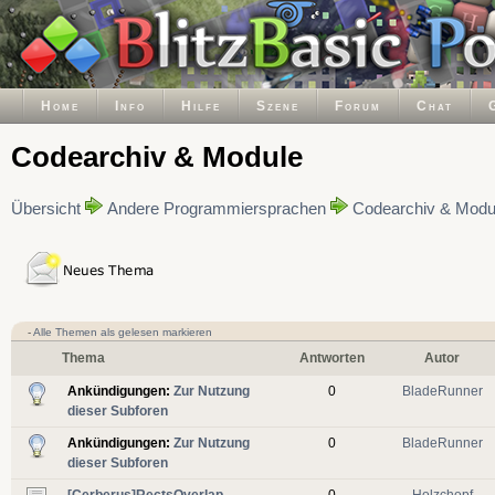
Home
Info
Hilfe
Szene
Forum
Chat
Codearchiv & Module
Übersicht
Andere Programmiersprachen
Codearchiv & Modu
-
Alle Themen als gelesen markieren
Thema
Antworten
Autor
Ankündigungen:
Zur Nutzung
0
BladeRunner
dieser Subforen
Ankündigungen:
Zur Nutzung
0
BladeRunner
dieser Subforen
[Cerberus]RectsOverlap,
0
Holzchopf