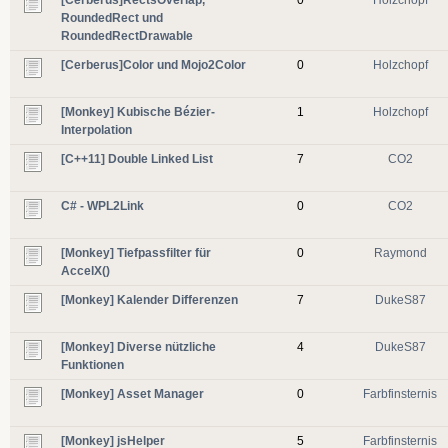
RoundedRect und
RoundedRectDrawable
[Cerberus]Color und Mojo2Color
0
Holzchopf
[Monkey] Kubische Bézier-
1
Holzchopf
Interpolation
[C++11] Double Linked List
7
CO2
C# - WPL2Link
0
CO2
[Monkey] Tiefpassfilter für
0
Raymond
AccelX()
[Monkey] Kalender Differenzen
7
DukeS87
[Monkey] Diverse nützliche
4
DukeS87
Funktionen
[Monkey] Asset Manager
0
Farbfinsternis
[Monkey] jsHelper
5
Farbfinsternis