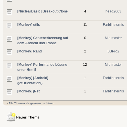
[NuclearBasic] Breakout Clone
4
head2003
[Monkey] utils
11
Farbfinsternis
[Monkey] Gestenerkennung auf
0
Midimaster
dem Android und IPhone
[Monkey] Rand
2
BBPro2
[Monkey] Performance Lösung
12
Midimaster
unter Html5
[Monkey] [Android]
1
Farbfinsternis
getOrientation()
[Monkey] jNet
1
Farbfinsternis
-
Alle Themen als gelesen markieren