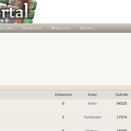
Galerie
Showcase
Worklogs
Archiv
Antworten
Autor
Aufrufe
0
feider
94325
2
Tankbuster
17574
6
Mathias-
16598