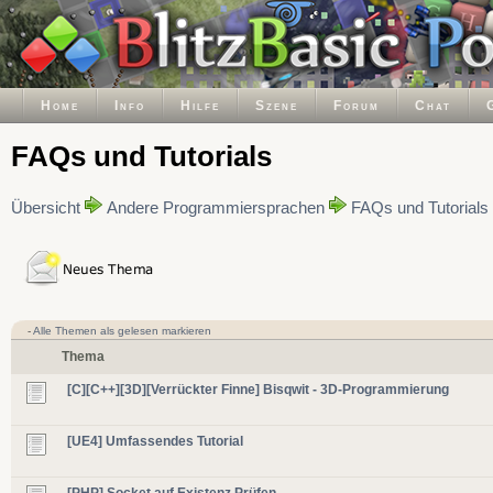
Home
Info
Hilfe
Szene
Forum
Chat
FAQs und Tutorials
Übersicht
Andere Programmiersprachen
FAQs und Tutorials
-
Alle Themen als gelesen markieren
Thema
[C][C++][3D][Verrückter Finne] Bisqwit - 3D-Programmierung
[UE4] Umfassendes Tutorial
[PHP] Socket auf Existenz Prüfen