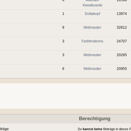
Kwiatkowski
1
Dottakopf
13974
9
Midimaster
32812
3
Farbfinsternis
24707
3
Midimaster
20265
6
Midimaster
20955
Berechtigung
iträge
Du
kannst keine
Beiträge in dieses 