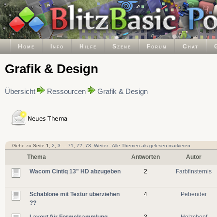
Home
Info
Hilfe
Szene
Forum
Chat
Grafik & Design
Übersicht
Ressourcen
Grafik & Design
Gehe zu Seite
1
,
2
,
3
...
71
,
72
,
73
Weiter
-
Alle Themen als gelesen markieren
Thema
Antworten
Autor
Wacom Cintiq 13" HD abzugeben
2
Farbfinsternis
Schablone mit Textur überziehen
4
Pebender
??
Layout für Formelsammlung
3
Holzchopf