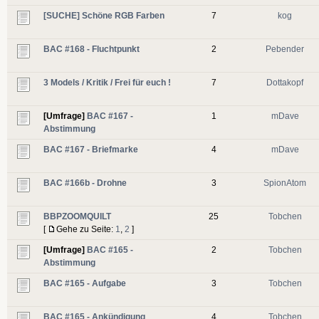
[SUCHE] Schöne RGB Farben
7
kog
BAC #168 - Fluchtpunkt
2
Pebender
3 Models / Kritik / Frei für euch !
7
Dottakopf
[Umfrage]
BAC #167 -
1
mDave
Abstimmung
BAC #167 - Briefmarke
4
mDave
BAC #166b - Drohne
3
SpionAtom
BBPZOOMQUILT
25
Tobchen
[
Gehe zu Seite:
1
,
2
]
[Umfrage]
BAC #165 -
2
Tobchen
Abstimmung
BAC #165 - Aufgabe
3
Tobchen
BAC #165 - Ankündigung
4
Tobchen