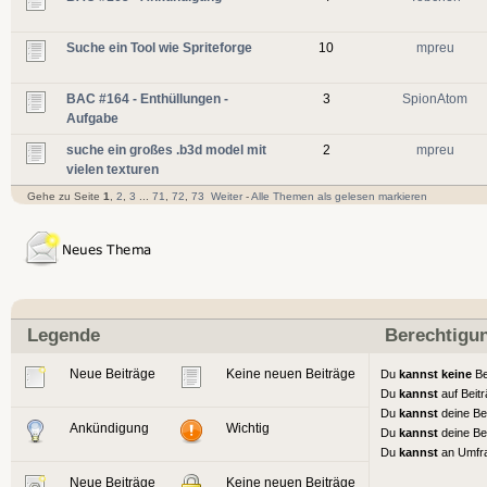
Suche ein Tool wie Spriteforge
10
mpreu
BAC #164 - Enthüllungen -
3
SpionAtom
Aufgabe
suche ein großes .b3d model mit
2
mpreu
vielen texturen
Gehe zu Seite
1
,
2
,
3
...
71
,
72
,
73
Weiter
-
Alle Themen als gelesen markieren
Legende
Berechtigu
Neue Beiträge
Keine neuen Beiträge
Du
kannst keine
Be
Du
kannst
auf Beit
Du
kannst
deine Be
Ankündigung
Wichtig
Du
kannst
deine Be
Du
kannst
an Umfr
Neue Beiträge
Keine neuen Beiträge