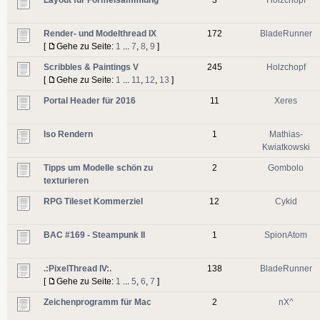
Render- und Modelthread IX
172
BladeRunner
[
Gehe zu Seite:
1
...
7
,
8
,
9
]
Scribbles & Paintings V
245
Holzchopf
[
Gehe zu Seite:
1
...
11
,
12
,
13
]
Portal Header für 2016
11
Xeres
Iso Rendern
1
Mathias-
Kwiatkowski
Tipps um Modelle schön zu
2
Gombolo
texturieren
RPG Tileset Kommerziel
12
Cykid
BAC #169 - Steampunk II
1
SpionAtom
.:PixelThread IV:.
138
BladeRunner
[
Gehe zu Seite:
1
...
5
,
6
,
7
]
Zeichenprogramm für Mac
2
nX^