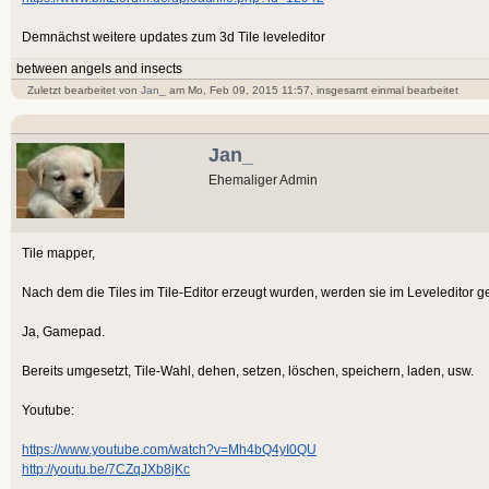
Demnächst weitere updates zum 3d Tile leveleditor
between angels and insects
Zuletzt bearbeitet von
Jan_
am Mo, Feb 09, 2015 11:57, insgesamt einmal bearbeitet
Jan_
Ehemaliger Admin
Tile mapper,
Nach dem die Tiles im Tile-Editor erzeugt wurden, werden sie im Leveleditor ge
Ja, Gamepad.
Bereits umgesetzt, Tile-Wahl, dehen, setzen, löschen, speichern, laden, usw.
Youtube:
https://www.youtube.com/watch?v=Mh4bQ4yI0QU
http://youtu.be/7CZqJXb8jKc