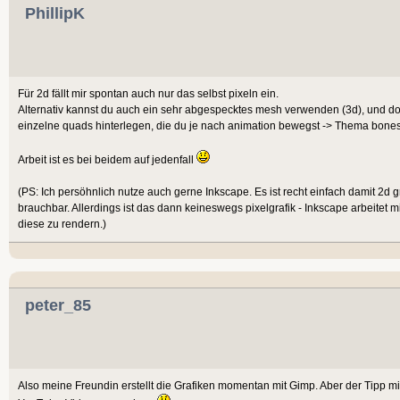
PhillipK
Für 2d fällt mir spontan auch nur das selbst pixeln ein.
Alternativ kannst du auch ein sehr abgespecktes mesh verwenden (3d), und dort d
einzelne quads hinterlegen, die du je nach animation bewegst -> Thema bones
Arbeit ist es bei beidem auf jedenfall
(PS: Ich persöhnlich nutze auch gerne Inkscape. Es ist recht einfach damit 2d gra
brauchbar. Allerdings ist das dann keineswegs pixelgrafik - Inkscape arbeitet mit
diese zu rendern.)
peter_85
Also meine Freundin erstellt die Grafiken momentan mit Gimp. Aber der Tipp mit