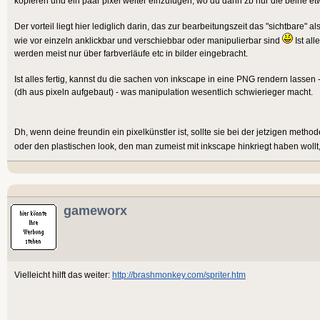
kopieren und ein paar pixel weiter einzufügen, wo du dann zb nur die beine et
Der vorteil liegt hier lediglich darin, das zur bearbeitungszeit das "sichtbare" 
wie vor einzeln anklickbar und verschiebbar oder manipulierbar sind
Ist all
werden meist nur über farbverläufe etc in bilder eingebracht.
Ist alles fertig, kannst du die sachen von inkscape in eine PNG rendern lassen -
(dh aus pixeln aufgebaut) - was manipulation wesentlich schwierieger macht.
Dh, wenn deine freundin ein pixelkünstler ist, sollte sie bei der jetzigen metho
oder den plastischen look, den man zumeist mit inkscape hinkriegt haben woll
gameworx
Vielleicht hilft das weiter:
http://brashmonkey.com/spriter.htm