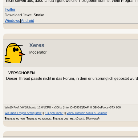
nicht soweit aus, dass ich da irgendwelche Tips geben könnte. Viele Programme
Twitter
Download Jewel Snake!
Windows
|
Android
Xeres
Moderator
~VERSCHOBEN~
Dieser Thread passte nicht in das Forum, in dem er ursprünglich gepostet wurd
Win10 Prof.(x64)/Ubuntu 16.04|CPU 4x3Ghz (Intel i5-4590S)|RAM 8 GB|GeForce GTX 960
Wie man Fragen richtig stellt
||
"Es geht nicht"
||
Video-Tutorial: Sinus & Cosinus
.
T
. T
. T
(
Death, Discworld
)
HERE IS NO FAIR
HERE IS NO JUSTICE
HERE IS JUST ME