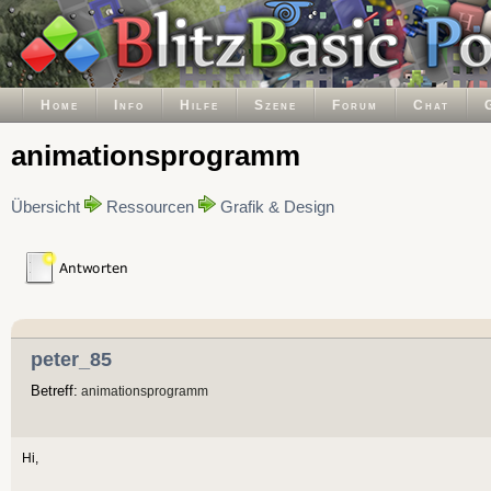
Home
Info
Hilfe
Szene
Forum
Chat
animationsprogramm
Übersicht
Ressourcen
Grafik & Design
peter_85
Betreff:
animationsprogramm
Hi,