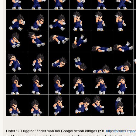
Unter "2D rigging" findet man bei Googel schon einiges (z.b.
http://forums.cgsoc