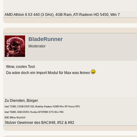
AMD Athlon II X3 440 (3 GHz), 4GB Ram, ATI Radeon HD 5450, Win 7
BladeRunner
Moderator
Wow, cooles Tool.
Da wäre doch ein Import Modul für Max was feines
Zu Diensten, Bürger.
Intel T2300, 2.5GB DDR 533, Mobility Radeon X1600 Win XP Home SP3
Intel T8400, 4GB DDR3, Nvidia GF9700M GTS Win 7/64
B3D BMax MaxGUI
Stolzer Gewinner des BAC#48, #52 & #92