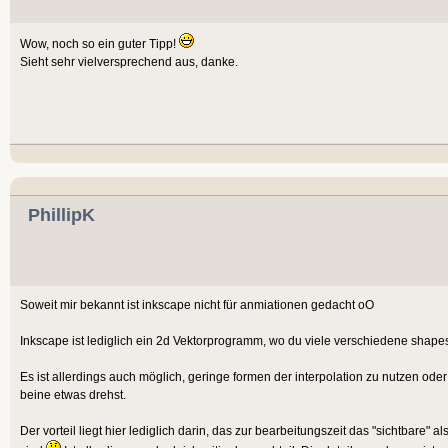
Wow, noch so ein guter Tipp!
Sieht sehr vielversprechend aus, danke.
PhillipK
Soweit mir bekannt ist inkscape nicht für anmiationen gedacht oO
Inkscape ist lediglich ein 2d Vektorprogramm, wo du viele verschiedene shapes
Es ist allerdings auch möglich, geringe formen der interpolation zu nutzen od
beine etwas drehst.
Der vorteil liegt hier lediglich darin, das zur bearbeitungszeit das "sichtbare"