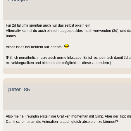
Für 2d fällt mir spontan auch nur das selbst pixeln ein.
Alternativ kannst du auch ein sehr abgespecktes mesh verwenden (3d), und dort 
bones.
Arbeit ist es bei beidem auf jedenfall
(PS: Ich persöhnlich nutze auch gerne Inkscape. Es ist recht einfach damit 2d gr
mit vektorgrafiken und bietet dir die möglichkeit, diese zu rendern.)
peter_85
Also meine Freundin erstellt die Grafiken momentan mit Gimp. Aber der Tipp m
Damit scheint man die Animation ja auch gleich abspielen zu können!?