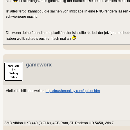
sind
Ist allerdings auch gleichzeitig der nachteil: Die details werden meist n
Ist alles fertig, kannst du die sachen von inkscape in eine PNG rendern lassen 
schwierieger macht.
Dh, wenn deine freundin ein pixelkünstler ist, sollte sie bei der jetzigen metho
haben wollt, schauts euch einfach mal an
gameworx
Vielleicht hilft das weiter:
http://brashmonkey.com/spriter.htm
AMD Athlon II X3 440 (3 GHz), 4GB Ram, ATI Radeon HD 5450, Win 7