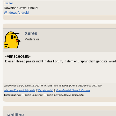
Twitter
Download Jewel Snake!
Windows
|
Android
Xeres
Moderator
~VERSCHOBEN~
Dieser Thread passte nicht in das Forum, in dem er ursprünglich gepostet wurd
Win10 Prof.(x64)/Ubuntu 16.04|CPU 4x3Ghz (Intel i5-4590S)|RAM 8 GB|GeForce GTX 960
Wie man Fragen richtig stellt
||
"Es geht nicht"
||
Video-Tutorial: Sinus & Cosinus
.
T
. T
. T
(
Death, Discworld
)
HERE IS NO FAIR
HERE IS NO JUSTICE
HERE IS JUST ME
PhillipK