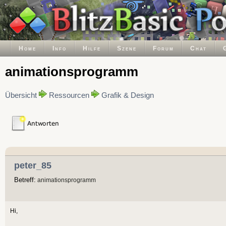
Home
Info
Hilfe
Szene
Forum
Chat
animationsprogramm
Übersicht
Ressourcen
Grafik & Design
peter_85
Betreff:
animationsprogramm
Hi,