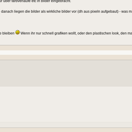
ur über farbverläufe etc in bilder eingebracht.
- danach liegen die bilder als wirkliche bilder vor (dh aus pixeln aufgebaut) - was 
de bleiben
Wenn ihr nur schnell grafiken wollt, oder den plastischen look, den m