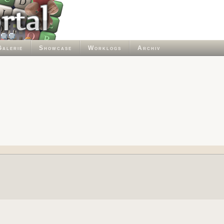
Galerie
Showcase
Worklogs
Archiv