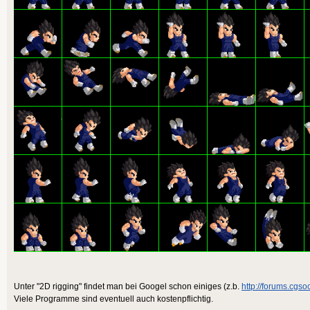
Unter "2D rigging" findet man bei Googel schon einiges (z.b.
http://forums.cgsoc
Viele Programme sind eventuell auch kostenpflichtig.