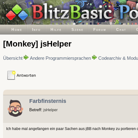
Home
Info
Hilfe
Szene
Forum
Chat
[Monkey] jsHelper
Übersicht
Andere Programmiersprachen
Codearchiv & Modu
Farbfinsternis
Betreff:
jsHelper
Ich habe mal angefangen ein paar Sachen aus jBB nach Monkey zu portieren di