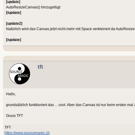
[update]
AutoResizeCanvas() hinzugefügt
[/update]
[update2]
Natürlich wird das Canvas jetzt nicht mehr mit Space verkleinert da AutoResize
[/update]
tft
Hallo,
grundsätzlich funktioniert das ... cool. Aber das Canvas ist nur beim ersten mal z
Gruss TFT
TFT
https://www.sourcemagic.ch