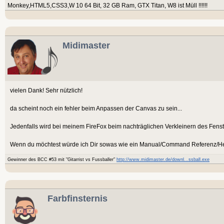
Monkey,HTML5,CSS3,W 10 64 Bit, 32 GB Ram, GTX Titan, W8 ist Müll !!!!!!
Midimaster
vielen Dank! Sehr nützlich!
da scheint noch ein fehler beim Anpassen der Canvas zu sein...
Jedenfalls wird bei meinem FireFox beim nachträglichen Verkleinern des Fenst
Wenn du möchtest würde ich Dir sowas wie ein Manual/Command Referenz/Helpf
Gewinner des BCC #53 mit "Gitarrist vs Fussballer"
http://www.midimaster.de/downl...ssball.exe
Farbfinsternis