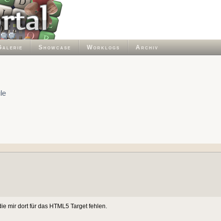
Galerie
Showcase
Worklogs
Archiv
le
e mir dort für das HTML5 Target fehlen.