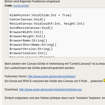
Bisher sind folgende Funktionen eingebaut:
Code:
[AUSKLAPPEN]
HidePointer:Void(hide:Int = True)
CenterCanvas:Void()
ResizeCanvas:Void(width:Int, height:Int)
AutoResizeCanvas:Void()
BrowserWidth:Int()
BrowserHeight:Int()
BrowserName:String()
BrowserShortName:String()
BrowserVersion:String()
BrowserCookies:Int()
BrowserLanguage:String()
BrowserPlatform:String()
Beim ändern der Canvas-Größe in Verbindung mit "CenterCanvas()" ist zu bea
BrowserUserAgent:String()
Zur Laufzeit kann die Größe jederzeit geändert werden.
BrowserHasTouch:Int()
BrowserHasAccelerometer:Int()
Fullscreen Demo:
http://www.sedm.de/monkey/jsHelper/
Ein Druck auf SPACE reduziert die Größe des Canvas um 5 Pixel ... jedesmal
Download:
http://www.sedm.de/monkey/jsHelper/jsHelper.zip
Einfach entpacken und den Ordner jsHelper dann nach "modules" kopieren. Im