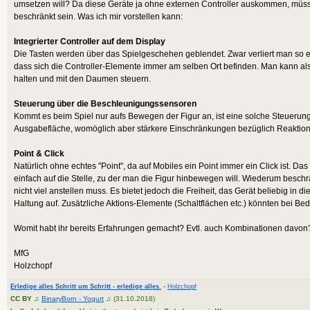
umsetzen will? Da diese Geräte ja ohne externen Controller auskommen, müs
beschränkt sein. Was ich mir vorstellen kann:
Integrierter Controller auf dem Display
Die Tasten werden über das Spielgeschehen geblendet. Zwar verliert man so ein
dass sich die Controller-Elemente immer am selben Ort befinden. Man kann al
halten und mit den Daumen steuern.
Steuerung über die Beschleunigungssensoren
Kommt es beim Spiel nur aufs Bewegen der Figur an, ist eine solche Steuerung 
Ausgabefläche, womöglich aber stärkere Einschränkungen bezüglich Reaktion
Point & Click
Natürlich ohne echtes "Point", da auf Mobiles ein Point immer ein Click ist. Das
einfach auf die Stelle, zu der man die Figur hinbewegen will. Wiederum besc
nicht viel anstellen muss. Es bietet jedoch die Freiheit, das Gerät beliebig i
Haltung auf. Zusätzliche Aktions-Elemente (Schaltflächen etc.) könnten bei Be
Womit habt ihr bereits Erfahrungen gemacht? Evtl. auch Kombinationen davon?
MfG
Holzchopf
Erledige alles Schritt um Schritt - erledige alles.
-
Holzchopf
CC BY
♫
BinaryBorn - Yogurt
♫ (31.10.2018)