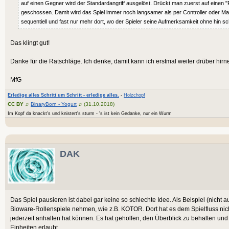
auf einen Gegner wird der Standardangriff ausgelöst. Drückt man zuerst auf einen "
geschossen. Damit wird das Spiel immer noch langsamer als per Controller oder Ma
sequentiell und fast nur mehr dort, wo der Spieler seine Aufmerksamkeit ohne hin sc
Das klingt gut!
Danke für die Ratschläge. Ich denke, damit kann ich erstmal weiter drüber hir
MfG
Erledige alles Schritt um Schritt - erledige alles.
-
Holzchopf
CC BY
♫
BinaryBorn - Yogurt
♫ (31.10.2018)
Im Kopf da knackt's und knistert's sturm - 's ist kein Gedanke, nur ein Wurm
DAK
Das Spiel pausieren ist dabei gar keine so schlechte Idee. Als Beispiel (nicht
Bioware-Rollenspiele nehmen, wie z.B. KOTOR. Dort hat es dem Spielfluss nich
jederzeit anhalten hat können. Es hat geholfen, den Überblick zu behalten u
Einheiten erlaubt.