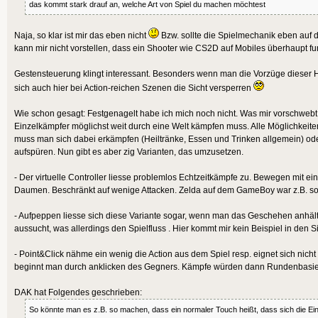
das kommt stark drauf an, welche Art von Spiel du machen möchtest
Naja, so klar ist mir das eben nicht
Bzw. sollte die Spielmechanik eben auf d
kann mir nicht vorstellen, dass ein Shooter wie CS2D auf Mobiles überhaupt fu
Gestensteuerung klingt interessant. Besonders wenn man die Vorzüge dieser H
sich auch hier bei Action-reichen Szenen die Sicht versperren
Wie schon gesagt: Festgenagelt habe ich mich noch nicht. Was mir vorschwebt, 
Einzelkämpfer möglichst weit durch eine Welt kämpfen muss. Alle Möglichkeite
muss man sich dabei erkämpfen (Heiltränke, Essen und Trinken allgemein) ode
aufspüren. Nun gibt es aber zig Varianten, das umzusetzen.
- Der virtuelle Controller liesse problemlos Echtzeitkämpfe zu. Bewegen mit 
Daumen. Beschränkt auf wenige Attacken. Zelda auf dem GameBoy war z.B. so
- Aufpeppen liesse sich diese Variante sogar, wenn man das Geschehen anhält
aussucht, was allerdings den Spielfluss . Hier kommt mir kein Beispiel in den S
- Point&Click nähme ein wenig die Action aus dem Spiel resp. eignet sich nicht 
beginnt man durch anklicken des Gegners. Kämpfe würden dann Rundenbasier
DAK hat Folgendes geschrieben:
So könnte man es z.B. so machen, dass ein normaler Touch heißt, dass sich die Einhe