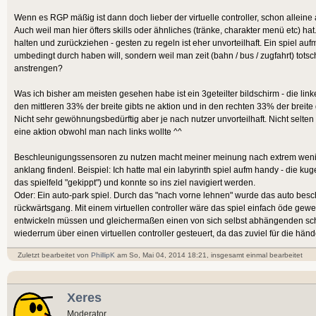
Wenn es RGP mäßig ist dann doch lieber der virtuelle controller, schon allein
Auch weil man hier öfters skills oder ähnliches (tränke, charakter menü etc) ha
halten und zurückziehen - gesten zu regeln ist eher unvorteilhaft. Ein spiel auf
umbedingt durch haben will, sondern weil man zeit (bahn / bus / zugfahrt) totsc
anstrengen?
Was ich bisher am meisten gesehen habe ist ein 3geteilter bildschirm - die linke
den mittleren 33% der breite gibts ne aktion und in den rechten 33% der breite 
Nicht sehr gewöhnungsbedürftig aber je nach nutzer unvorteilhaft. Nicht selte
eine aktion obwohl man nach links wollte ^^
Beschleunigungssensoren zu nutzen macht meiner meinung nach extrem wenig s
anklang findenl. Beispiel: Ich hatte mal ein labyrinth spiel aufm handy - die k
das spielfeld "gekippt") und konnte so ins ziel navigiert werden.
Oder: Ein auto-park spiel. Durch das "nach vorne lehnen" wurde das auto bes
rückwärtsgang. Mit einem virtuellen controller wäre das spiel einfach öde gew
entwickeln müssen und gleichermaßen einen von sich selbst abhängenden sch
wiederrum über einen virtuellen controller gesteuert, da das zuviel für die hä
Zuletzt bearbeitet von
PhillipK
am So, Mai 04, 2014 18:21, insgesamt einmal bearbeitet
Xeres
Moderator