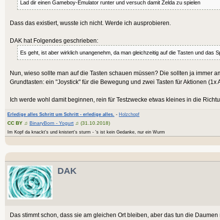
Lad dir einen Gameboy-Emulator runter und versuch damit Zelda zu spielen
Dass das existiert, wusste ich nicht. Werde ich ausprobieren.
DAK hat Folgendes geschrieben:
Es geht, ist aber wirklich unangenehm, da man gleichzeitig auf die Tasten und das 
Nun, wieso sollte man auf die Tasten schauen müssen? Die sollten ja immer am
Grundtasten: ein "Joystick" für die Bewegung und zwei Tasten für Aktionen (1x 
Ich werde wohl damit beginnen, rein für Testzwecke etwas kleines in die Richt
Erledige alles Schritt um Schritt - erledige alles.
-
Holzchopf
CC BY
♫
BinaryBorn - Yogurt
♫ (31.10.2018)
Im Kopf da knackt's und knistert's sturm - 's ist kein Gedanke, nur ein Wurm
DAK
Das stimmt schon, dass sie am gleichen Ort bleiben, aber das tun die Daumen