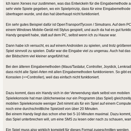
Ich kann Xerxes nur zustimmen, was das Entwickeln für die Eingabemethode an
sehr viele Spiele gegeben, wo ein Spielprinzip, dass für eine Eingabemethode 
übertragen wurde, und das hat überhaupt nicht funktioniert.
Ein sehr gutes Beispiel dafür ist OpenTransportTycoon / Simutrans. Auf dem PC
einem Windows Mobile-Gerät mit Stylus gespielt, und auch da hat es gut funktio
Handy gespielt habe, statt auf dem PC, selbst wenn ich zu Hause war.
Dann habe ich versucht, es auf einem Androiden zu spielen, und trotz größerem
Spiel sinnvoll zu spielen. Dafür war die Eingabe viel zu ungenau. Auch hat das 
der Bildschirm viel kleiner angefühlt hat.
Bei den älteren Eingabemethoden (Maus/Tastatur, Controller, Joystick, Lenkrad, ..
dass nicht alle Spiel-Arten mit allen Eingabemethoden funktionieren. So gibt es 
Konsolen (=>Controller), weil das einfach nicht funktioniert.
Dazu kommt, dass ein Handy sich in der Verwendung stark selbst von mobilen 
Spielekonsole hat man üblicherweise nur ein Programm (das Spiel) gleichzeiti
mobilen Spielekonsole weniger Zeit nimmt als für ein Spiel auf einem Compute
noch eine durchschnittliche Spielzeit von über 20 Minuten.
Bei einem Handy liegt das schon eher bei 5-10 Minuten maximal. Dazu kommt
das Spiel unterbrechen will, um eine SMS zu lesen oder nach zu schauen, wa
Ein Spiel muss also wirklich komplett für dieses Format zugeschnitten werden.