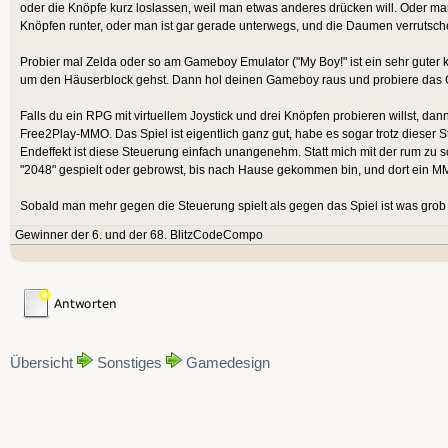
oder die Knöpfe kurz loslassen, weil man etwas anderes drücken will. Oder ma
Knöpfen runter, oder man ist gar gerade unterwegs, und die Daumen verrutsche
Probier mal Zelda oder so am Gameboy Emulator ("My Boy!" ist ein sehr guter
um den Häuserblock gehst. Dann hol deinen Gameboy raus und probiere das 
Falls du ein RPG mit virtuellem Joystick und drei Knöpfen probieren willst, dann
Free2Play-MMO. Das Spiel ist eigentlich ganz gut, habe es sogar trotz dieser S
Endeffekt ist diese Steuerung einfach unangenehm. Statt mich mit der rum zu 
"2048" gespielt oder gebrowst, bis nach Hause gekommen bin, und dort ein MM
Sobald man mehr gegen die Steuerung spielt als gegen das Spiel ist was grob 
Gewinner der 6. und der 68. BlitzCodeCompo
Übersicht
Sonstiges
Gamedesign