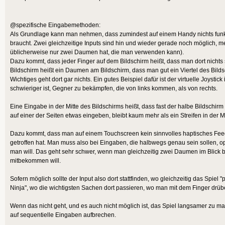
@spezifische Eingabemethoden:
Als Grundlage kann man nehmen, dass zumindest auf einem Handy nichts funk
braucht. Zwei gleichzeitige Inputs sind hin und wieder gerade noch möglich, m
üblicherweise nur zwei Daumen hat, die man verwenden kann).
Dazu kommt, dass jeder Finger auf dem Bildschirm heißt, dass man dort nichts s
Bildschirm heißt ein Daumen am Bildschirm, dass man gut ein Viertel des Bildsc
Wichtiges geht dort gar nichts. Ein gutes Beispiel dafür ist der virtuelle Joystic
schwieriger ist, Gegner zu bekämpfen, die von links kommen, als von rechts.
Eine Eingabe in der Mitte des Bildschirms heißt, dass fast der halbe Bildschi
auf einer der Seiten etwas eingeben, bleibt kaum mehr als ein Streifen in der Mi
Dazu kommt, dass man auf einem Touchscreen kein sinnvolles haptisches Feed
getroffen hat. Man muss also bei Eingaben, die halbwegs genau sein sollen, opt
man will. Das geht sehr schwer, wenn man gleichzeitig zwei Daumen im Blick
mitbekommen will.
Sofern möglich sollte der Input also dort stattfinden, wo gleichzeitig das Spiel "p
Ninja", wo die wichtigsten Sachen dort passieren, wo man mit dem Finger drübe
Wenn das nicht geht, und es auch nicht möglich ist, das Spiel langsamer zu 
auf sequentielle Eingaben aufbrechen.