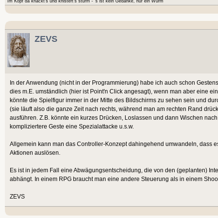
Im Kopf da knackt's und knistert's sturm - 's ist kein Gedanke, nur ein Wurm
ZEVS
In der Anwendung (nicht in der Programmierung) habe ich auch schon Gestens
dies m.E. umständlich (hier ist Point'n Click angesagt), wenn man aber eine einz
könnte die Spielfigur immer in der Mitte des Bildschirms zu sehen sein und du
(sie läuft also die ganze Zeit nach rechts, während man am rechten Rand drüc
ausführen. Z.B. könnte ein kurzes Drücken, Loslassen und dann Wischen nach re
kompliziertere Geste eine Spezialattacke u.s.w.
Allgemein kann man das Controller-Konzept dahingehend umwandeln, dass es gr
Aktionen auslösen.
Es ist in jedem Fall eine Abwägungsentscheidung, die von den (geplanten) Int
abhängt. In einem RPG braucht man eine andere Steuerung als in einem Shoot
ZEVS