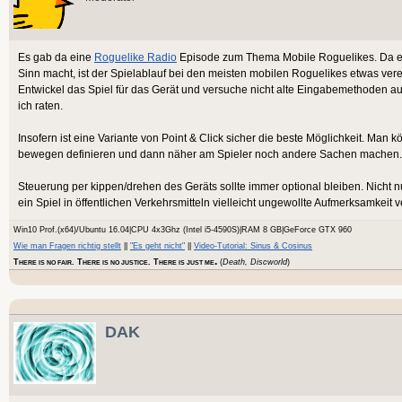
Es gab da eine
Roguelike Radio
Episode zum Thema Mobile Roguelikes. Da ein
Sinn macht, ist der Spielablauf bei den meisten mobilen Roguelikes etwas ver
Entwickel das Spiel für das Gerät und versuche nicht alte Eingabemethoden au
ich raten.
Insofern ist eine Variante von Point & Click sicher die beste Möglichkeit. Man 
bewegen definieren und dann näher am Spieler noch andere Sachen machen.
Steuerung per kippen/drehen des Geräts sollte immer optional bleiben. Nicht 
ein Spiel in öffentlichen Verkehrsmitteln vielleicht ungewollte Aufmerksamkeit v
Win10 Prof.(x64)/Ubuntu 16.04|CPU 4x3Ghz (Intel i5-4590S)|RAM 8 GB|GeForce GTX 960
Wie man Fragen richtig stellt
||
"Es geht nicht"
||
Video-Tutorial: Sinus & Cosinus
.
T
. T
. T
(
Death, Discworld
)
HERE IS NO FAIR
HERE IS NO JUSTICE
HERE IS JUST ME
DAK