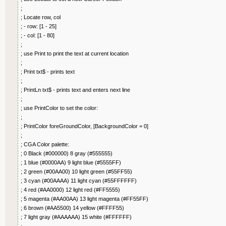
;
; Locate row, col
; - row: [1 - 25]
; - col: [1 - 80]
;
; use Print to print the text at current location
;
; Print txt$ - prints text
;
; PrintLn txt$ - prints text and enters next line
;
; use PrintColor to set the color:
;
; PrintColor foreGroundColor, [BackgroundColor = 0]
;
; CGA Color palette:
; 0 Black (#000000) 8 gray (#555555)
; 1 blue (#0000AA) 9 light blue (#5555FF)
; 2 green (#00AA00) 10 light green (#55FF55)
; 3 cyan (#00AAAA) 11 light cyan (#55FFFFFF)
; 4 red (#AA0000) 12 light red (#FF5555)
; 5 magenta (#AA00AA) 13 light magenta (#FF55FF)
; 6 brown (#AA5500) 14 yellow (#FFFF55)
; 7 light gray (#AAAAAA) 15 white (#FFFFFF)
;