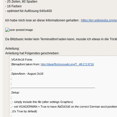
- 25 Zeilen, 80 Spalten
- 16 Farben
- optimiert für Auflösung 640x400
Ich habe mich lose an diese Informationen gehalten :
https://en.wikipedia.org/w
Da Blitzbasic leider kein Terminalfont laden kann, musste ich etwas in die Trickk
Anleitung:
Anleitung hat Folgendes geschrieben:
;VGA 8x16 Fonts
;Bitmapfont taken from:
http://dwarffortresswiki.org/T...#8.C3.9716
;
;SpionAtom - August 2o16
;
;
;--------------------------------------------------------------------------------
;Setup:
;
; - simply include this file (after settings Graphics)
; - set VGAGERMAN = True to have ÄäÖöÜüß on the correct German ascii position
; (t's True by default)
;