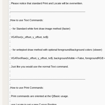
; Please notice that standard Print and Locate will be overwritten.
;
;--------------------------------------------------------------------------------
;
;How to use Text Commands:
;
; - for Standard white font draw image method (faster)
;
; VGAText(x_offset, y_offset, txt$)
;
;
; - for writepixel draw method with optional foreground/background colors (slower)
;
; VGATextRaw(x_offset, y_offset, txt$, backgroundVisible = False, foreground
;
; Just like you would use the normal Text command.
;
;
;--------------------------------------------------------------------------------
;
;How to use Print Commands:
;
; Print commands are oriented at the QBasic usage.
;
; use Locate to set a new Cursor Position