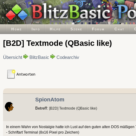
Home
Info
Hilfe
Szene
Forum
Chat
[B2D] Textmode (QBasic like)
Übersicht
BlitzBasic
Codearchiv
SpionAtom
Betreff:
[B2D] Textmode (QBasic like)
In einem Wahn von Nostalgie hatte ich Lust auf den guten alten DOS mäßigen
- Schriftart Terminal (8x16 Pixel pro Zeichen)