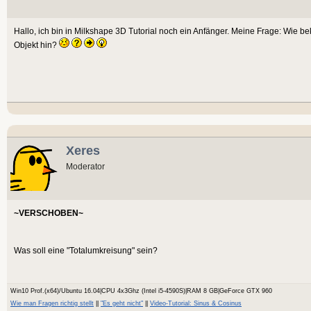
Hallo, ich bin in Milkshape 3D Tutorial noch ein Anfänger. Meine Frage: Wie 
Objekt hin?
Xeres
Moderator
~VERSCHOBEN~
Was soll eine "Totalumkreisung" sein?
Win10 Prof.(x64)/Ubuntu 16.04|CPU 4x3Ghz (Intel i5-4590S)|RAM 8 GB|GeForce GTX 960
Wie man Fragen richtig stellt
||
"Es geht nicht"
||
Video-Tutorial: Sinus & Cosinus