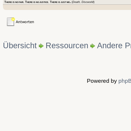
.
T
. T
. T
(
Death, Discworld
)
HERE IS NO FAIR
HERE IS NO JUSTICE
HERE IS JUST ME
Übersicht
Ressourcen
Andere P
Powered by
php