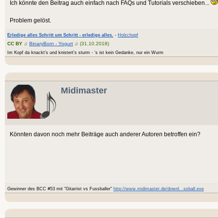
Ich könnte den Beitrag auch einfach nach FAQs und Tutorials verschieben...
Problem gelöst.
Erledige alles Schritt um Schritt - erledige alles.
-
Holzchopf
CC BY
♫
BinaryBorn - Yogurt
♫ (31.10.2018)
Im Kopf da knackt's und knistert's sturm - 's ist kein Gedanke, nur ein Wurm
Midimaster
Könnten davon noch mehr Beiträge auch anderer Autoren betroffen ein?
Gewinner des BCC #53 mit "Gitarrist vs Fussballer"
http://www.midimaster.de/downl...ssball.exe