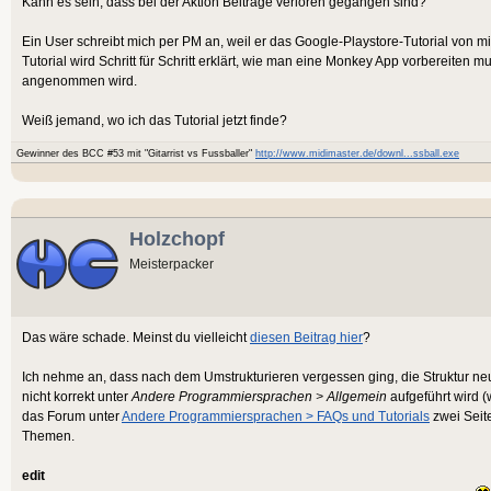
Kann es sein, dass bei der Aktion Beiträge verloren gegangen sind?
Ein User schreibt mich per PM an, weil er das Google-Playstore-Tutorial von m
Tutorial wird Schritt für Schritt erklärt, wie man eine Monkey App vorbereiten m
angenommen wird.
Weiß jemand, wo ich das Tutorial jetzt finde?
Gewinner des BCC #53 mit "Gitarrist vs Fussballer"
http://www.midimaster.de/downl...ssball.exe
Holzchopf
Meisterpacker
Das wäre schade. Meinst du vielleicht
diesen Beitrag hier
?
Ich nehme an, dass nach dem Umstrukturieren vergessen ging, die Struktur neu 
nicht korrekt unter
Andere Programmiersprachen > Allgemein
aufgeführt wird (
das Forum unter
Andere Programmiersprachen > FAQs und Tutorials
zwei Seite
Themen.
edit