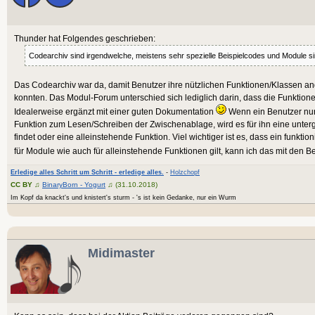
Thunder hat Folgendes geschrieben:
Codearchiv sind irgendwelche, meistens sehr spezielle Beispielcodes und Module s
Das Codearchiv war da, damit Benutzer ihre nützlichen Funktionen/Klassen a
konnten. Das Modul-Forum unterschied sich lediglich darin, dass die Funktion
Idealerweise ergänzt mit einer guten Dokumentation
Wenn ein Benutzer nun 
Funktion zum Lesen/Schreiben der Zwischenablage, wird es für ihn eine unterg
findet oder eine alleinstehende Funktion. Viel wichtiger ist es, dass ein funkti
für Module wie auch für alleinstehende Funktionen gilt, kann ich das mit den B
Erledige alles Schritt um Schritt - erledige alles.
-
Holzchopf
CC BY
♫
BinaryBorn - Yogurt
♫ (31.10.2018)
Im Kopf da knackt's und knistert's sturm - 's ist kein Gedanke, nur ein Wurm
Midimaster