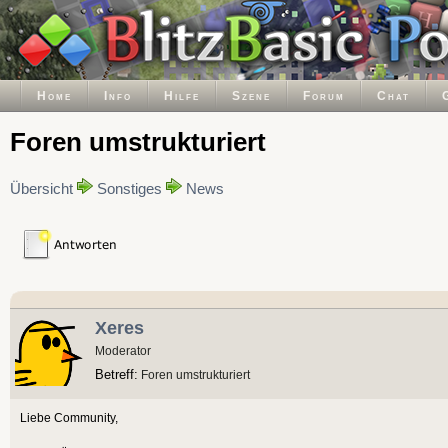
Home
Info
Hilfe
Szene
Forum
Chat
Foren umstrukturiert
Übersicht
Sonstiges
News
Xeres
Moderator
Betreff:
Foren umstrukturiert
Liebe Community,