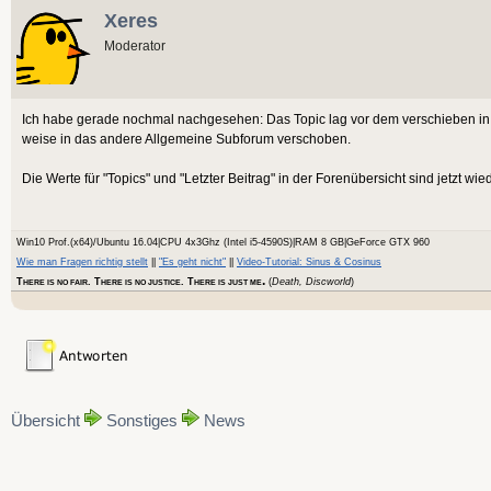
Xeres
Moderator
Ich habe gerade nochmal nachgesehen: Das Topic lag vor dem verschieben in
weise in das andere Allgemeine Subforum verschoben.
Die Werte für "Topics" und "Letzter Beitrag" in der Forenübersicht sind jetzt wie
Win10 Prof.(x64)/Ubuntu 16.04|CPU 4x3Ghz (Intel i5-4590S)|RAM 8 GB|GeForce GTX 960
Wie man Fragen richtig stellt
||
"Es geht nicht"
||
Video-Tutorial: Sinus & Cosinus
.
T
. T
. T
(
Death, Discworld
)
HERE IS NO FAIR
HERE IS NO JUSTICE
HERE IS JUST ME
Übersicht
Sonstiges
News