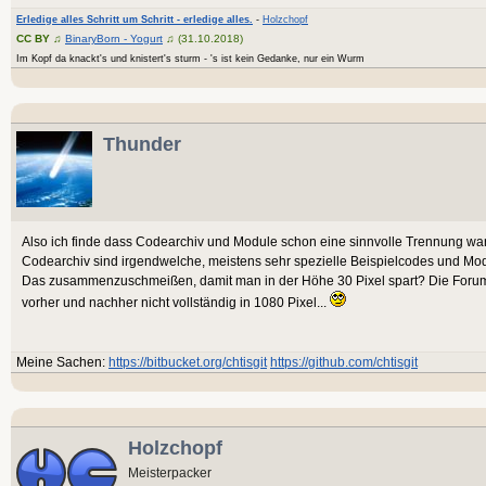
Erledige alles Schritt um Schritt - erledige alles.
-
Holzchopf
CC BY
♫
BinaryBorn - Yogurt
♫ (31.10.2018)
Im Kopf da knackt's und knistert's sturm - 's ist kein Gedanke, nur ein Wurm
Thunder
Also ich finde dass Codearchiv und Module schon eine sinnvolle Trennung war 
Codearchiv sind irgendwelche, meistens sehr spezielle Beispielcodes und Mo
Das zusammenzuschmeißen, damit man in der Höhe 30 Pixel spart? Die Forum
vorher und nachher nicht vollständig in 1080 Pixel...
Meine Sachen:
https://bitbucket.org/chtisgit
https://github.com/chtisgit
Holzchopf
Meisterpacker