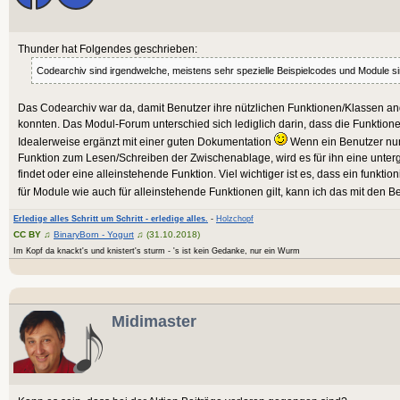
Thunder hat Folgendes geschrieben:
Codearchiv sind irgendwelche, meistens sehr spezielle Beispielcodes und Module s
Das Codearchiv war da, damit Benutzer ihre nützlichen Funktionen/Klassen a
konnten. Das Modul-Forum unterschied sich lediglich darin, dass die Funktion
Idealerweise ergänzt mit einer guten Dokumentation
Wenn ein Benutzer nun 
Funktion zum Lesen/Schreiben der Zwischenablage, wird es für ihn eine unterg
findet oder eine alleinstehende Funktion. Viel wichtiger ist es, dass ein funkti
für Module wie auch für alleinstehende Funktionen gilt, kann ich das mit den B
Erledige alles Schritt um Schritt - erledige alles.
-
Holzchopf
CC BY
♫
BinaryBorn - Yogurt
♫ (31.10.2018)
Im Kopf da knackt's und knistert's sturm - 's ist kein Gedanke, nur ein Wurm
Midimaster