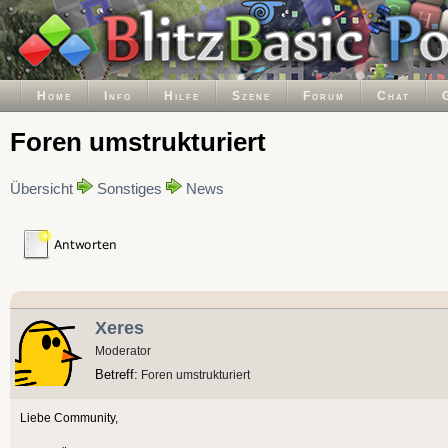
Home
Info
Hilfe
Szene
Forum
Chat
Foren umstrukturiert
Übersicht
Sonstiges
News
Xeres
Moderator
Betreff:
Foren umstrukturiert
Liebe Community,