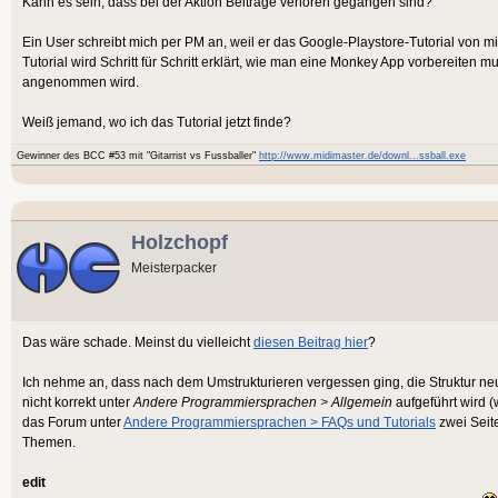
Kann es sein, dass bei der Aktion Beiträge verloren gegangen sind?
Ein User schreibt mich per PM an, weil er das Google-Playstore-Tutorial von m
Tutorial wird Schritt für Schritt erklärt, wie man eine Monkey App vorbereiten m
angenommen wird.
Weiß jemand, wo ich das Tutorial jetzt finde?
Gewinner des BCC #53 mit "Gitarrist vs Fussballer"
http://www.midimaster.de/downl...ssball.exe
Holzchopf
Meisterpacker
Das wäre schade. Meinst du vielleicht
diesen Beitrag hier
?
Ich nehme an, dass nach dem Umstrukturieren vergessen ging, die Struktur neu 
nicht korrekt unter
Andere Programmiersprachen > Allgemein
aufgeführt wird (
das Forum unter
Andere Programmiersprachen > FAQs und Tutorials
zwei Seite
Themen.
edit