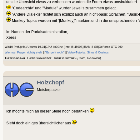
um die Übersicht etwas zu verbessern wurden die Foren etwas umstrukturiert:
"Codearchiv" und "Module" wurden jeweils zusammen gelegt.
"Andere Dialekte" richtet sich explizit auch an nicht-basic Sprachen, "Basic
Monkey Topics wurden mit "[Monkey]" markiert und in die entsprechenden "
Im Namen der Portalsadministration,
Xeres
Win10 Prof.(x64)/Ubuntu 16.04|CPU 4x3Ghz (Intel i5-4590S)|RAM 8 GB|GeForce GTX 960
Wie man Fragen richtig stellt
||
"Es geht nicht"
||
Video-Tutorial: Sinus & Cosinus
.
T
. T
. T
(
Death, Discworld
)
HERE IS NO FAIR
HERE IS NO JUSTICE
HERE IS JUST ME
Holzchopf
Meisterpacker
Ich möchte mich an dieser Stelle noch bedanken
Sieht doch einiges übersichtlicher aus