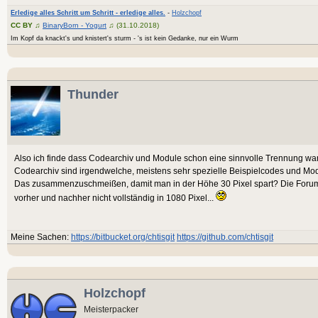
Erledige alles Schritt um Schritt - erledige alles.
-
Holzchopf
CC BY
♫
BinaryBorn - Yogurt
♫ (31.10.2018)
Im Kopf da knackt's und knistert's sturm - 's ist kein Gedanke, nur ein Wurm
Thunder
Also ich finde dass Codearchiv und Module schon eine sinnvolle Trennung war 
Codearchiv sind irgendwelche, meistens sehr spezielle Beispielcodes und Mo
Das zusammenzuschmeißen, damit man in der Höhe 30 Pixel spart? Die Forum
vorher und nachher nicht vollständig in 1080 Pixel...
Meine Sachen:
https://bitbucket.org/chtisgit
https://github.com/chtisgit
Holzchopf
Meisterpacker