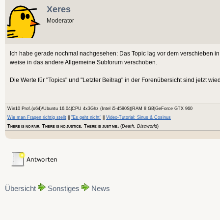
Xeres
Moderator
Ich habe gerade nochmal nachgesehen: Das Topic lag vor dem verschieben in
weise in das andere Allgemeine Subforum verschoben.
Die Werte für "Topics" und "Letzter Beitrag" in der Forenübersicht sind jetzt wie
Win10 Prof.(x64)/Ubuntu 16.04|CPU 4x3Ghz (Intel i5-4590S)|RAM 8 GB|GeForce GTX 960
Wie man Fragen richtig stellt
||
"Es geht nicht"
||
Video-Tutorial: Sinus & Cosinus
.
T
. T
. T
(
Death, Discworld
)
HERE IS NO FAIR
HERE IS NO JUSTICE
HERE IS JUST ME
Übersicht
Sonstiges
News