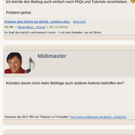
Ich könnte den Beitrag auch einfach nach FAQs und Tutorials verschieben...
Problem gelöst.
Erledige alles Schritt um Schritt - erledige alles.
-
Holzchopf
CC BY
♫
BinaryBorn - Yogurt
♫ (31.10.2018)
Im Kopf da knackt's und knistert's sturm - 's ist kein Gedanke, nur ein Wurm
Midimaster
Könnten davon noch mehr Beiträge auch anderer Autoren betroffen ein?
Gewinner des BCC #53 mit "Gitarrist vs Fussballer"
http://www.midimaster.de/downl...ssball.exe