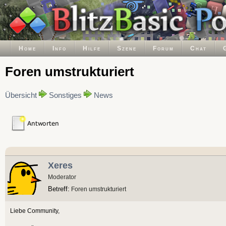
Home
Info
Hilfe
Szene
Forum
Chat
Foren umstrukturiert
Übersicht
Sonstiges
News
Xeres
Moderator
Betreff:
Foren umstrukturiert
Liebe Community,