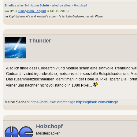
Erledige alles Schritt um Schritt - erledige alles.
-
Holzchopf
CC BY
♫
BinaryBorn - Yogurt
♫ (31.10.2018)
Im Kopf da knackt's und knistert's sturm - 's ist kein Gedanke, nur ein Wurm
Thunder
Also ich finde dass Codearchiv und Module schon eine sinnvolle Trennung war 
Codearchiv sind irgendwelche, meistens sehr spezielle Beispielcodes und Mo
Das zusammenzuschmeißen, damit man in der Höhe 30 Pixel spart? Die Forum
vorher und nachher nicht vollständig in 1080 Pixel...
Meine Sachen:
https://bitbucket.org/chtisgit
https://github.com/chtisgit
Holzchopf
Meisterpacker