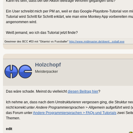
Kann es sein, dass bei der Aktion Beiträge verloren gegangen sind?
Ein User schreibt mich per PM an, weil er das Google-Playstore-Tutorial von m
Tutorial wird Schritt für Schritt erklärt, wie man eine Monkey App vorbereiten m
angenommen wird.
Weiß jemand, wo ich das Tutorial jetzt finde?
Gewinner des BCC #53 mit "Gitarrist vs Fussballer"
http://www.midimaster.de/downl...ssball.exe
Holzchopf
Meisterpacker
Das wäre schade. Meinst du vielleicht
diesen Beitrag hier
?
Ich nehme an, dass nach dem Umstrukturieren vergessen ging, die Struktur neu 
nicht korrekt unter
Andere Programmiersprachen > Allgemein
aufgeführt wird (
das Forum unter
Andere Programmiersprachen > FAQs und Tutorials
zwei Seite
Themen.
edit