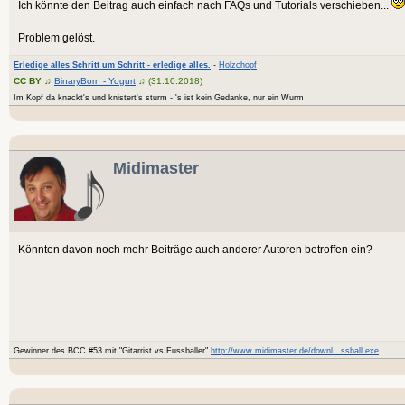
Ich könnte den Beitrag auch einfach nach FAQs und Tutorials verschieben...
Problem gelöst.
Erledige alles Schritt um Schritt - erledige alles.
-
Holzchopf
CC BY
♫
BinaryBorn - Yogurt
♫ (31.10.2018)
Im Kopf da knackt's und knistert's sturm - 's ist kein Gedanke, nur ein Wurm
Midimaster
Könnten davon noch mehr Beiträge auch anderer Autoren betroffen ein?
Gewinner des BCC #53 mit "Gitarrist vs Fussballer"
http://www.midimaster.de/downl...ssball.exe