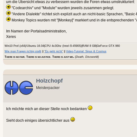
um die Übersicht etwas zu verbessern wurden die Foren etwas umstrukturiert:
"Codearchiv" und "Module" wurden jeweils zusammen gelegt.
"Andere Dialekte" richtet sich explizit auch an nicht-basic Sprachen, "Basic
Monkey Topics wurden mit "[Monkey]" markiert und in die entsprechenden "
Im Namen der Portalsadministration,
Xeres
Win10 Prof.(x64)/Ubuntu 16.04|CPU 4x3Ghz (Intel i5-4590S)|RAM 8 GB|GeForce GTX 960
Wie man Fragen richtig stellt
||
"Es geht nicht"
||
Video-Tutorial: Sinus & Cosinus
.
T
. T
. T
(
Death, Discworld
)
HERE IS NO FAIR
HERE IS NO JUSTICE
HERE IS JUST ME
Holzchopf
Meisterpacker
Ich möchte mich an dieser Stelle noch bedanken
Sieht doch einiges übersichtlicher aus