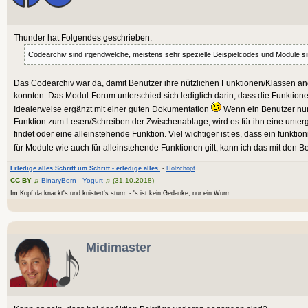
Thunder hat Folgendes geschrieben:
Codearchiv sind irgendwelche, meistens sehr spezielle Beispielcodes und Module s
Das Codearchiv war da, damit Benutzer ihre nützlichen Funktionen/Klassen a
konnten. Das Modul-Forum unterschied sich lediglich darin, dass die Funktion
Idealerweise ergänzt mit einer guten Dokumentation
Wenn ein Benutzer nun 
Funktion zum Lesen/Schreiben der Zwischenablage, wird es für ihn eine unterg
findet oder eine alleinstehende Funktion. Viel wichtiger ist es, dass ein funkti
für Module wie auch für alleinstehende Funktionen gilt, kann ich das mit den B
Erledige alles Schritt um Schritt - erledige alles.
-
Holzchopf
CC BY
♫
BinaryBorn - Yogurt
♫ (31.10.2018)
Im Kopf da knackt's und knistert's sturm - 's ist kein Gedanke, nur ein Wurm
Midimaster