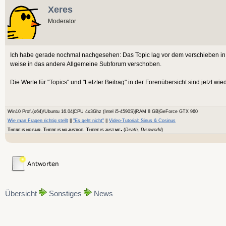
Xeres
Moderator
Ich habe gerade nochmal nachgesehen: Das Topic lag vor dem verschieben in
weise in das andere Allgemeine Subforum verschoben.
Die Werte für "Topics" und "Letzter Beitrag" in der Forenübersicht sind jetzt wie
Win10 Prof.(x64)/Ubuntu 16.04|CPU 4x3Ghz (Intel i5-4590S)|RAM 8 GB|GeForce GTX 960
Wie man Fragen richtig stellt
||
"Es geht nicht"
||
Video-Tutorial: Sinus & Cosinus
.
T
. T
. T
(
Death, Discworld
)
HERE IS NO FAIR
HERE IS NO JUSTICE
HERE IS JUST ME
Übersicht
Sonstiges
News