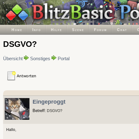
Home
Info
Hilfe
Szene
Forum
Chat
DSGVO?
Übersicht
Sonstiges
Portal
Eingeproggt
Betreff:
DSGVO?
Hallo,