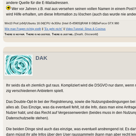
andere Quelle für die E-Mailadressen.
Wer vor Jahren z.B. mal aus versehen seinen vollen Namen in einem Post h
wird Hilfe erhalten, um diese Information zu löschen (auch das wurde nie and
Win10 Prof.(x64)/Ubuntu 16.04|CPU 4x3Ghz (Intel i5-4590S)|RAM 8 GB|GeForce GTX 960
Wie man Fragen richtig stellt
||
"Es geht nicht"
||
Video-Tutorial: Sinus & Cosinus
.
T
. T
. T
(
Death, Discworld
)
HERE IS NO FAIR
HERE IS NO JUSTICE
HERE IS JUST ME
DAK
Ihr seids da eh ziemlich gut raus. Kompliziert wird die DSGVO nur dann, wenn
zig verschiedenen Anbietern spielt.
Das Double-Opt-In bei der Registrierung, sowie die Nutzungsbedingungen be
alles ab. Das Einzige, was da eventuell fehlt, ist die Info, dass man eine Anfr
Nutzer habt, und das Recht auf Vergessenwerden (beides muss in den Nutzu
Datenschutzseite stehen).
Die beiden Dinge sind auch das einzige, was eventuell anstrengend ist. Es d
dann müsst ihr alle Infos über den User raussammeln (kann man aber recht l