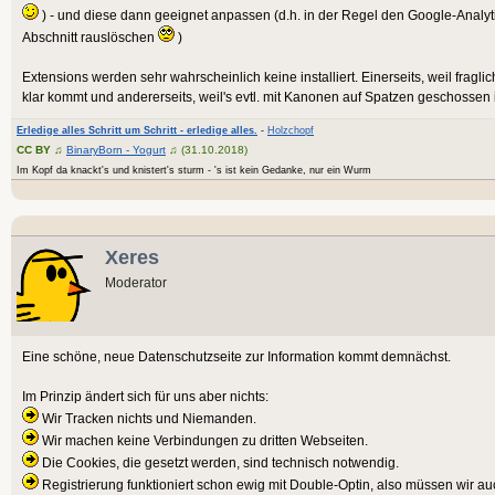
) - und diese dann geeignet anpassen (d.h. in der Regel den Google-Analyt
Abschnitt rauslöschen
)
Extensions werden sehr wahrscheinlich keine installiert. Einerseits, weil fraglic
klar kommt und andererseits, weil's evtl. mit Kanonen auf Spatzen geschossen i
Erledige alles Schritt um Schritt - erledige alles.
-
Holzchopf
CC BY
♫
BinaryBorn - Yogurt
♫ (31.10.2018)
Im Kopf da knackt's und knistert's sturm - 's ist kein Gedanke, nur ein Wurm
Xeres
Moderator
Eine schöne, neue Datenschutzseite zur Information kommt demnächst.
Im Prinzip ändert sich für uns aber nichts:
Wir Tracken nichts und Niemanden.
Wir machen keine Verbindungen zu dritten Webseiten.
Die Cookies, die gesetzt werden, sind technisch notwendig.
Registrierung funktioniert schon ewig mit Double-Optin, also müssen wir auc