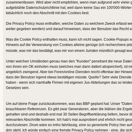
zusammenfassen. Wird aber nicht empfohlen, wenn man aufgrund sehr vieler ge
aufgeblähte Datenschutzrichtlinie hat, weil dann keine Sau ein 100'000-Wörter-
tatsächlich noch den Abschnitt mit den Cookies liest.
Die Privacy Policy muss enthalten, welche Daten zu welchem Zweck erfasst werd
weiter gegeben werden) und darauf hinweisen, dass der Benutzer das Recht a
Was die Cookie Policy enthalten muss, kann ich nicht sagen. Cookie-Popups sol
Hinweis auf die Verwendung von Cookies alleine genüge (ich recherchiere jetzt
müsste, was mir das bestätigt, was mir von einem Juristen mündlich gesagt w
Unter welchen Umständen genau man den "Kunden" penetrant die neue Datensc
von ihnen ein OK einholen muss (welches man dann datiert abspeichert), ist mi
angeblich zwingend. Aber bei Foren/online Diensten reicht offenbar der Hinwei
dass der Benutzer irgend etwas bestätigen müsste. Quelle? Sehr viele Dienst
haben - wenn sich namhafte Firmen mit eigenen Jus-Abteilungen das so leiste
Gesetzes sein.
Um auf deine Frage zurückzukommen, was das BBP geplant hat: Unser "Datensc
brauchbaren Referenzen. Es gibt zwar Generatoren, aber die blähen die Ergebni
gehalten sind und deshalb erst mal 30 Seiten Begriffserklärung liefern, bevor d
relevanten Abschnitte kommen. Ich hab's mal ausprobiert und ehrlich nicht ges
durchzulesen. Drum wäre es imho fahrlässig, eine so generierte Policy hier auf
drin steht. Ich würde einfach eine fremde Privacy Policy nehmen - eine, die sich