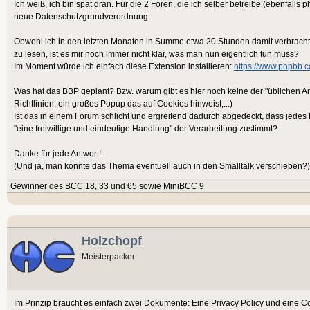
Ich weiß, ich bin spät dran. Für die 2 Foren, die ich selber betreibe (ebenfalls
neue Datenschutzgrundverordnung.
Obwohl ich in den letzten Monaten in Summe etwa 20 Stunden damit verbrach
zu lesen, ist es mir noch immer nicht klar, was man nun eigentlich tun muss?
Im Moment würde ich einfach diese Extension installieren:
https://www.phpbb.
Was hat das BBP geplant? Bzw. warum gibt es hier noch keine der "üblichen A
Richtlinien, ein großes Popup das auf Cookies hinweist,...)
Ist das in einem Forum schlicht und ergreifend dadurch abgedeckt, dass jedes 
"eine freiwillige und eindeutige Handlung" der Verarbeitung zustimmt?
Danke für jede Antwort!
(Und ja, man könnte das Thema eventuell auch in den Smalltalk verschieben?)
Gewinner des BCC 18, 33 und 65 sowie MiniBCC 9
Holzchopf
Meisterpacker
Im Prinzip braucht es einfach zwei Dokumente: Eine Privacy Policy und eine C