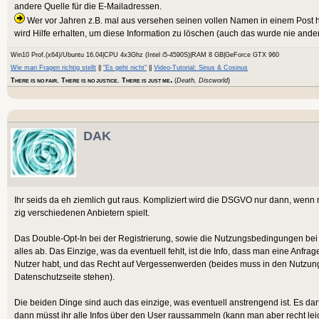
andere Quelle für die E-Mailadressen.
Wer vor Jahren z.B. mal aus versehen seinen vollen Namen in einem Post h
wird Hilfe erhalten, um diese Information zu löschen (auch das wurde nie and
Win10 Prof.(x64)/Ubuntu 16.04|CPU 4x3Ghz (Intel i5-4590S)|RAM 8 GB|GeForce GTX 960
Wie man Fragen richtig stellt
||
"Es geht nicht"
||
Video-Tutorial: Sinus & Cosinus
.
T
. T
. T
(
Death, Discworld
)
HERE IS NO FAIR
HERE IS NO JUSTICE
HERE IS JUST ME
DAK
Ihr seids da eh ziemlich gut raus. Kompliziert wird die DSGVO nur dann, wenn
zig verschiedenen Anbietern spielt.
Das Double-Opt-In bei der Registrierung, sowie die Nutzungsbedingungen be
alles ab. Das Einzige, was da eventuell fehlt, ist die Info, dass man eine Anfr
Nutzer habt, und das Recht auf Vergessenwerden (beides muss in den Nutzu
Datenschutzseite stehen).
Die beiden Dinge sind auch das einzige, was eventuell anstrengend ist. Es d
dann müsst ihr alle Infos über den User raussammeln (kann man aber recht l