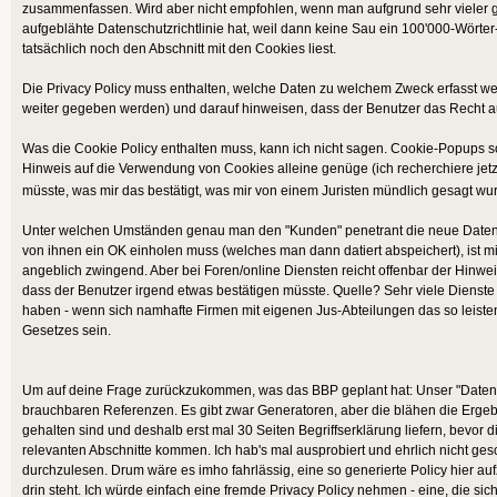
zusammenfassen. Wird aber nicht empfohlen, wenn man aufgrund sehr vieler ge
aufgeblähte Datenschutzrichtlinie hat, weil dann keine Sau ein 100'000-Wörter-
tatsächlich noch den Abschnitt mit den Cookies liest.
Die Privacy Policy muss enthalten, welche Daten zu welchem Zweck erfasst werd
weiter gegeben werden) und darauf hinweisen, dass der Benutzer das Recht a
Was die Cookie Policy enthalten muss, kann ich nicht sagen. Cookie-Popups sol
Hinweis auf die Verwendung von Cookies alleine genüge (ich recherchiere jetzt
müsste, was mir das bestätigt, was mir von einem Juristen mündlich gesagt w
Unter welchen Umständen genau man den "Kunden" penetrant die neue Datensc
von ihnen ein OK einholen muss (welches man dann datiert abspeichert), ist mi
angeblich zwingend. Aber bei Foren/online Diensten reicht offenbar der Hinwei
dass der Benutzer irgend etwas bestätigen müsste. Quelle? Sehr viele Dienst
haben - wenn sich namhafte Firmen mit eigenen Jus-Abteilungen das so leiste
Gesetzes sein.
Um auf deine Frage zurückzukommen, was das BBP geplant hat: Unser "Datensc
brauchbaren Referenzen. Es gibt zwar Generatoren, aber die blähen die Ergebni
gehalten sind und deshalb erst mal 30 Seiten Begriffserklärung liefern, bevor d
relevanten Abschnitte kommen. Ich hab's mal ausprobiert und ehrlich nicht ges
durchzulesen. Drum wäre es imho fahrlässig, eine so generierte Policy hier auf
drin steht. Ich würde einfach eine fremde Privacy Policy nehmen - eine, die sich