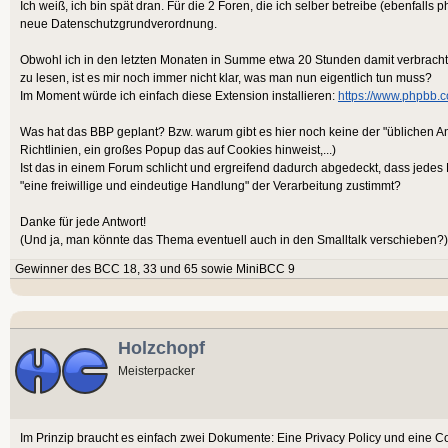
Ich weiß, ich bin spät dran. Für die 2 Foren, die ich selber betreibe (ebenfalls
neue Datenschutzgrundverordnung.
Obwohl ich in den letzten Monaten in Summe etwa 20 Stunden damit verbrach
zu lesen, ist es mir noch immer nicht klar, was man nun eigentlich tun muss?
Im Moment würde ich einfach diese Extension installieren:
https://www.phpbb.
Was hat das BBP geplant? Bzw. warum gibt es hier noch keine der "üblichen A
Richtlinien, ein großes Popup das auf Cookies hinweist,...)
Ist das in einem Forum schlicht und ergreifend dadurch abgedeckt, dass jedes 
"eine freiwillige und eindeutige Handlung" der Verarbeitung zustimmt?
Danke für jede Antwort!
(Und ja, man könnte das Thema eventuell auch in den Smalltalk verschieben?)
Gewinner des BCC 18, 33 und 65 sowie MiniBCC 9
Holzchopf
Meisterpacker
Im Prinzip braucht es einfach zwei Dokumente: Eine Privacy Policy und eine C