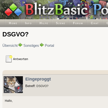
Home
Info
Hilfe
Szene
Forum
Chat
DSGVO?
Übersicht
Sonstiges
Portal
Eingeproggt
Betreff:
DSGVO?
Hallo,