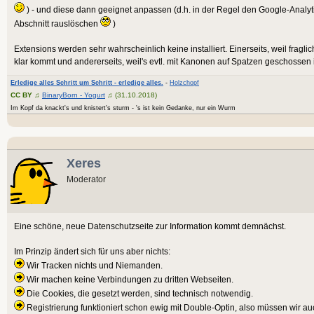
) - und diese dann geeignet anpassen (d.h. in der Regel den Google-Analyt
Abschnitt rauslöschen
)
Extensions werden sehr wahrscheinlich keine installiert. Einerseits, weil fraglic
klar kommt und andererseits, weil's evtl. mit Kanonen auf Spatzen geschossen i
Erledige alles Schritt um Schritt - erledige alles.
-
Holzchopf
CC BY
♫
BinaryBorn - Yogurt
♫ (31.10.2018)
Im Kopf da knackt's und knistert's sturm - 's ist kein Gedanke, nur ein Wurm
Xeres
Moderator
Eine schöne, neue Datenschutzseite zur Information kommt demnächst.
Im Prinzip ändert sich für uns aber nichts:
Wir Tracken nichts und Niemanden.
Wir machen keine Verbindungen zu dritten Webseiten.
Die Cookies, die gesetzt werden, sind technisch notwendig.
Registrierung funktioniert schon ewig mit Double-Optin, also müssen wir auc