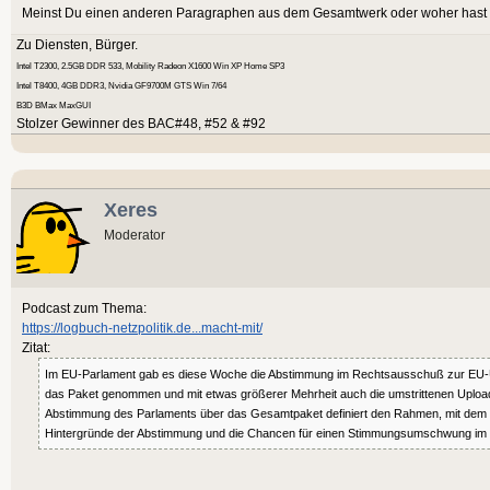
Meinst Du einen anderen Paragraphen aus dem Gesamtwerk oder woher hast D
Zu Diensten, Bürger.
Intel T2300, 2.5GB DDR 533, Mobility Radeon X1600 Win XP Home SP3
Intel T8400, 4GB DDR3, Nvidia GF9700M GTS Win 7/64
B3D BMax MaxGUI
Stolzer Gewinner des BAC#48, #52 & #92
Xeres
Moderator
Podcast zum Thema:
https://logbuch-netzpolitik.de...macht-mit/
Zitat:
Im EU-Parlament gab es diese Woche die Abstimmung im Rechtsausschuß zur EU-Urh
das Paket genommen und mit etwas größerer Mehrheit auch die umstrittenen Uploadfilt
Abstimmung des Parlaments über das Gesamtpaket definiert den Rahmen, mit dem das 
Hintergründe der Abstimmung und die Chancen für einen Stimmungsumschwung im P