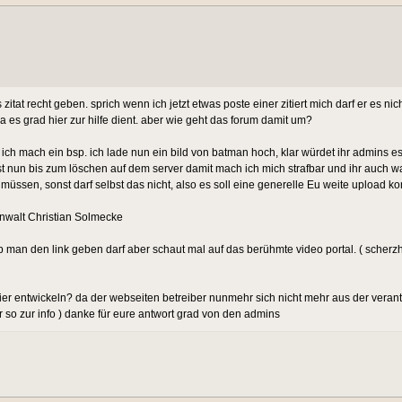
itat recht geben. sprich wenn ich jetzt etwas poste einer zitiert mich darf er es nich
da es grad hier zur hilfe dient. aber wie geht das forum damit um?
, ich mach ein bsp. ich lade nun ein bild von batman hoch, klar würdet ihr admins e
 ist nun bis zum löschen auf dem server damit mach ich mich strafbar und ihr auch 
en, sonst darf selbst das nicht, also es soll eine generelle Eu weite upload kont
anwalt Christian Solmecke
 man den link geben darf aber schaut mal auf das berühmte video portal. ( scherzha
er entwickeln? da der webseiten betreiber nunmehr sich nicht mehr aus der verant
ur so zur info ) danke für eure antwort grad von den admins