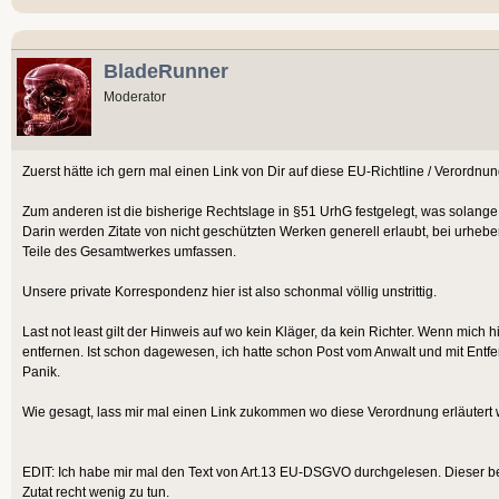
BladeRunner
Moderator
Zuerst hätte ich gern mal einen Link von Dir auf diese EU-Richtline / Verordnung
Zum anderen ist die bisherige Rechtslage in §51 UrhG festgelegt, was solange g
Darin werden Zitate von nicht geschützten Werken generell erlaubt, bei urheber
Teile des Gesamtwerkes umfassen.
Unsere private Korrespondenz hier ist also schonmal völlig unstrittig.
Last not least gilt der Hinweis auf wo kein Kläger, da kein Richter. Wenn mic
entfernen. Ist schon dagewesen, ich hatte schon Post vom Anwalt und mit Ent
Panik.
Wie gesagt, lass mir mal einen Link zukommen wo diese Verordnung erläuter
EDIT: Ich habe mir mal den Text von Art.13 EU-DSGVO durchgelesen. Dieser b
Zutat recht wenig zu tun.