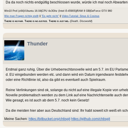
Da da noch nichts endgültig beschlossen wurde, würde ich mal noch Abwarten u
Win10 Prof.(x64)/Ubuntu 16.04|CPU 4x3Ghz (Intel i5-4590S)|RAM 8 GB|GeForce GTX 960
Wie man Fragen richtig stellt
||
"Es geht nicht"
||
Video-Tutorial: Sinus & Cosinus
.
T
. T
. T
(
Death, Discworld
)
HERE IS NO FAIR
HERE IS NO JUSTICE
HERE IS JUST ME
Thunder
Erstmal ganz ruhig. Über die Urheberrechtsnovelle wird am 5.7. im EU Parlame
d. EU eingebunden werden etc. und dann wird ein Datum irgendwann feststehen 
oder eine Richtlinie ist, also da gibt es eventuell auch Spielraum.
Reine Verlinkungen sind ok, solange du nicht auf eine illegale Kopie von urhebe
Novelle problematisch werden zu dem Link auf eine Nachrichtenseite auch den
Wie gesagt, es ist auch ab dem 5.7. noch kein Gesetz!
Da die meisten hier aber aus Deutschland sind: Ihr habt soweit ich weiß eh sc
Meine Sachen:
https://bitbucket.org/chtisgit
https://github.com/chtisgit