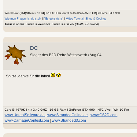
Win10 Prof.(x64)/Ubuntu 16.04|CPU 4x3Ghz (Intel i5-4590S)|RAM 8 GB|GeForce GTX 960
Wie man Fragen richtig stellt
||
"Es geht nicht"
||
Video-Tutorial: Sinus & Cosinus
.
T
. T
. T
(
Death, Discworld
)
HERE IS NO FAIR
HERE IS NO JUSTICE
HERE IS JUST ME
DC
Sieger des B2D Retro Wettbewerb / Aug 04
Spitze, danke für die Infos!
Core i5 4670K | 4 x 3,40 GHZ | 16 GB Ram | GeForce GTX 960 | HTC Vive | Win 10 Pro
www.UnrealSoftware.de
|
www.StrandedOnline.de
|
www.CS2D.com
|
www.CarnageContest.com
|
www.Stranded3.com