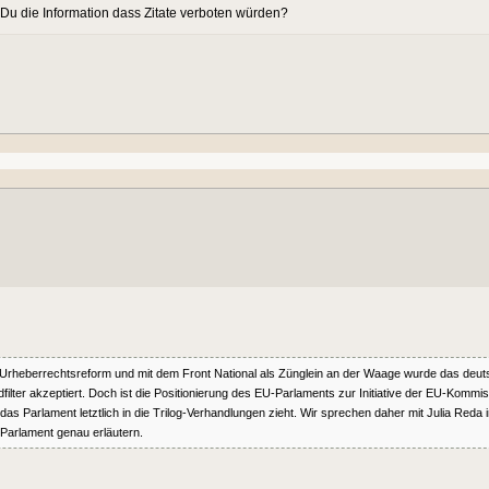
u die Information dass Zitate verboten würden?
eberrechtsreform und mit dem Front National als Zünglein an der Waage wurde das deuts
er akzeptiert. Doch ist die Positionierung des EU-Parlaments zur Initiative der EU-Kommissio
Parlament letztlich in die Trilog-Verhandlungen zieht. Wir sprechen daher mit Julia Reda i
arlament genau erläutern.