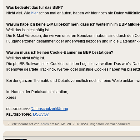
Was bedeutet das für das BBP?
Nicht viel. Wie
hier
schon mal erläutert, haben wir hier noch nie Daten willkürli
Warum habe ich keine E-Mail bekommen, dass ich weiterhin im BBP Mitglie
Weil das ist nicht nötig ist.
Die E-Mail Adressen, die wir von unseren Benutzern haben, sind durch den Op
Fußgängerzonen gesammelt oder anderweitig bezogen und in die Datenbank g
Warum muss ich keinen Cookie-Banner im BBP bestätigen?
Weil das nicht nötig ist.
Die phpBB Software setzt Cookies, um den Login zu verwalten. Das war's. Da d
Irgendwie geartete Tracking-, Werbe- oder sonstige Cookies haben wir bis jetzt
Bei der ganzen Thematik sind Details vermutlich noch für eine Weile unklar - wir
Im Namen der Portalsadministration,
Xeres
Datenschutzerklärung
RELATED LINK:
DSGVO?
RELATED TOPIC:
Zuletzt bearbeitet von
Xeres
am Mo, Mai 28, 2018 0:23, insgesamt einmal bearbeitet