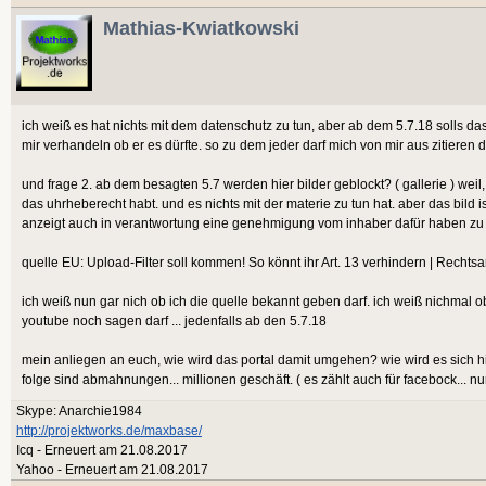
Mathias-Kwiatkowski
ich weiß es hat nichts mit dem datenschutz zu tun, aber ab dem 5.7.18 solls das z
mir verhandeln ob er es dürfte. so zu dem jeder darf mich von mir aus zitieren 
und frage 2. ab dem besagten 5.7 werden hier bilder geblockt? ( gallerie ) weil
das uhrheberecht habt. und es nichts mit der materie zu tun hat. aber das bild
anzeigt auch in verantwortung eine genehmigung vom inhaber dafür haben zu müss
quelle EU: Upload-Filter soll kommen! So könnt ihr Art. 13 verhindern | Rechts
ich weiß nun gar nich ob ich die quelle bekannt geben darf. ich weiß nichmal ob
youtube noch sagen darf ... jedenfalls ab den 5.7.18
mein anliegen an euch, wie wird das portal damit umgehen? wie wird es sich hi
folge sind abmahnungen... millionen geschäft. ( es zählt auch für facebock... n
Skype: Anarchie1984
http://projektworks.de/maxbase/
Icq - Erneuert am 21.08.2017
Yahoo - Erneuert am 21.08.2017