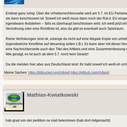
Erstmal ganz ruhig. Über die Urheberrechtsnovelle wird am 5.7. im EU Parlame
sie dann beschlossen ist. Soweit ich weiß muss dann noch der Rat d. EU ein
irgendwann feststehen -- falls es überhaupt beschlossen wird. Ich weiß jetzt eh
Verordnung oder eine Richtlinie ist, also da gibt es eventuell auch Spielraum.
Reine Verlinkungen sind ok, solange du nicht auf eine illegale Kopie von urheb
(irgendwelche Kinofilme auf streaming seiten z.B.). Es kann aber mit dieser N
eine Nachrichtenseite auch den Titel des Artikels und eine Zusammenfassung 
Wie gesagt, es ist auch ab dem 5.7. noch kein Gesetz!
Da die meisten hier aber aus Deutschland sind: Ihr habt soweit ich weiß eh sc
Meine Sachen:
https://bitbucket.org/chtisgit
https://github.com/chtisgit
Mathias-Kwiatkowski
hab grad von der pedition ne mail bekommen (hab dort mitgemacht)