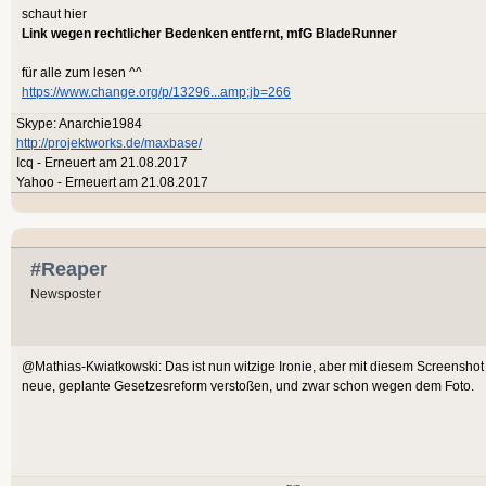
schaut hier
Link wegen rechtlicher Bedenken entfernt, mfG BladeRunner
für alle zum lesen ^^
https://www.change.org/p/13296...amp;jb=266
Skype: Anarchie1984
http://projektworks.de/maxbase/
Icq - Erneuert am 21.08.2017
Yahoo - Erneuert am 21.08.2017
#Reaper
Newsposter
@Mathias-Kwiatkowski: Das ist nun witzige Ironie, aber mit diesem Screenshot w
neue, geplante Gesetzesreform verstoßen, und zwar schon wegen dem Foto.