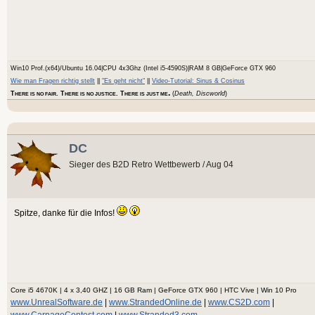
Win10 Prof.(x64)/Ubuntu 16.04|CPU 4x3Ghz (Intel i5-4590S)|RAM 8 GB|GeForce GTX 960
Wie man Fragen richtig stellt
||
"Es geht nicht"
||
Video-Tutorial: Sinus & Cosinus
.
T
. T
. T
(
Death, Discworld
)
HERE IS NO FAIR
HERE IS NO JUSTICE
HERE IS JUST ME
DC
Sieger des B2D Retro Wettbewerb / Aug 04
Spitze, danke für die Infos!
Core i5 4670K | 4 x 3,40 GHZ | 16 GB Ram | GeForce GTX 960 | HTC Vive | Win 10 Pro
www.UnrealSoftware.de
|
www.StrandedOnline.de
|
www.CS2D.com
|
www.CarnageContest.com
|
www.Stranded3.com