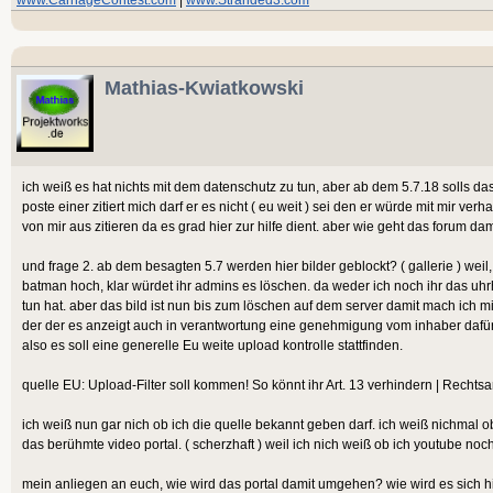
Mathias-Kwiatkowski
ich weiß es hat nichts mit dem datenschutz zu tun, aber ab dem 5.7.18 solls das 
poste einer zitiert mich darf er es nicht ( eu weit ) sei den er würde mit mir ver
von mir aus zitieren da es grad hier zur hilfe dient. aber wie geht das forum da
und frage 2. ab dem besagten 5.7 werden hier bilder geblockt? ( gallerie ) weil,
batman hoch, klar würdet ihr admins es löschen. da weder ich noch ihr das uhr
tun hat. aber das bild ist nun bis zum löschen auf dem server damit mach ich m
der der es anzeigt auch in verantwortung eine genehmigung vom inhaber dafür 
also es soll eine generelle Eu weite upload kontrolle stattfinden.
quelle EU: Upload-Filter soll kommen! So könnt ihr Art. 13 verhindern | Rechts
ich weiß nun gar nich ob ich die quelle bekannt geben darf. ich weiß nichmal 
das berühmte video portal. ( scherzhaft ) weil ich nich weiß ob ich youtube noch
mein anliegen an euch, wie wird das portal damit umgehen? wie wird es sich h