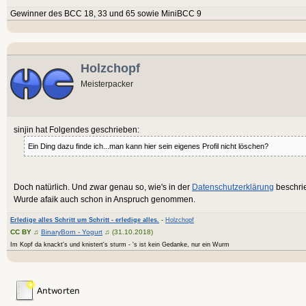
Gewinner des BCC 18, 33 und 65 sowie MiniBCC 9
Holzchopf
Meisterpacker
sinjin hat Folgendes geschrieben:
Ein Ding dazu finde ich...man kann hier sein eigenes Profil nicht löschen?
Doch natürlich. Und zwar genau so, wie's in der
Datenschutzerklärung
beschrie
Wurde afaik auch schon in Anspruch genommen.
Erledige alles Schritt um Schritt - erledige alles.
-
Holzchopf
CC BY
♫
BinaryBorn - Yogurt
♫ (31.10.2018)
Im Kopf da knackt's und knistert's sturm - 's ist kein Gedanke, nur ein Wurm