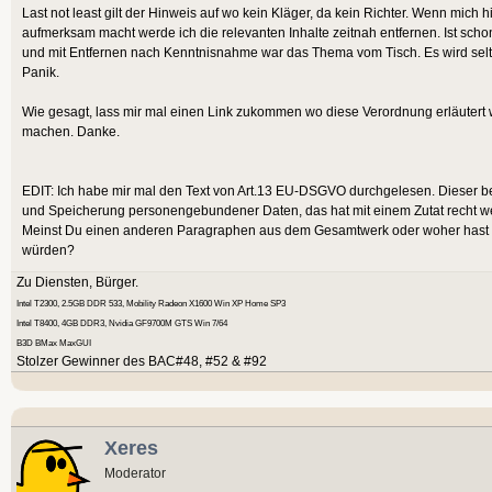
Last not least gilt der Hinweis auf wo kein Kläger, da kein Richter. Wenn mic
aufmerksam macht werde ich die relevanten Inhalte zeitnah entfernen. Ist sch
und mit Entfernen nach Kenntnisnahme war das Thema vom Tisch. Es wird selt
Panik.
Wie gesagt, lass mir mal einen Link zukommen wo diese Verordnung erläutert
machen. Danke.
EDIT: Ich habe mir mal den Text von Art.13 EU-DSGVO durchgelesen. Dieser beh
und Speicherung personengebundener Daten, das hat mit einem Zutat recht we
Meinst Du einen anderen Paragraphen aus dem Gesamtwerk oder woher hast Du
würden?
Zu Diensten, Bürger.
Intel T2300, 2.5GB DDR 533, Mobility Radeon X1600 Win XP Home SP3
Intel T8400, 4GB DDR3, Nvidia GF9700M GTS Win 7/64
B3D BMax MaxGUI
Stolzer Gewinner des BAC#48, #52 & #92
Xeres
Moderator