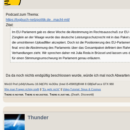
Podcast zum Thema:
https://logbuch-netzpolitik.de...macht-mit/
Zitat:
Im EU-Parlament gab es diese Woche die Abstimmung im Rechtsausschuß zur EU-Ur
Zünglein an der Waage wurde das deutsche Leistungsschutzrecht mit in das Paket
die umstrittenen Uploadfilter akzeptiert. Doch ist die Positionierung des EU-Parlame
final: erst die Abstimmung des Parlaments über das Gesamtpaket definiert den Rahmen
Verhandlungen zieht. Wir sprechen daher mit Julia Reda in Brüssel und lassen uns
für einen Stimmungsumschwung im Parlament genau erläutern.
Da da noch nichts endgültig beschlossen wurde, würde ich mal noch Abwarten u
Win10 Prof.(x64)/Ubuntu 16.04|CPU 4x3Ghz (Intel i5-4590S)|RAM 8 GB|GeForce GTX 960
Wie man Fragen richtig stellt
||
"Es geht nicht"
||
Video-Tutorial: Sinus & Cosinus
.
T
. T
. T
(
Death, Discworld
)
HERE IS NO FAIR
HERE IS NO JUSTICE
HERE IS JUST ME
Thunder