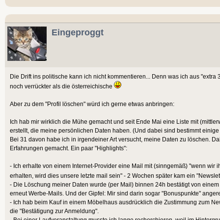
Eingeproggt
Die Drift ins politische kann ich nicht kommentieren... Denn was ich aus "extra 3
noch verrückter als die österreichische
Aber zu dem "Profil löschen" würd ich gerne etwas anbringen:
Ich hab mir wirklich die Mühe gemacht und seit Ende Mai eine Liste mit (mittler
erstellt, die meine persönlichen Daten haben. (Und dabei sind bestimmt einig
Bei 31 davon habe ich in irgendeiner Art versucht, meine Daten zu löschen. Da
Erfahrungen gemacht. Ein paar "Highlights":
- Ich erhalte von einem Internet-Provider eine Mail mit (sinngemäß) "wenn wi
erhalten, wird dies unsere letzte mail sein" - 2 Wochen später kam ein "Newslett
- Die Löschung meiner Daten wurde (per Mail) binnen 24h bestätigt von einem Z
erneut Werbe-Mails. Und der Gipfel: Mir sind darin sogar "Bonuspunkte" ange
- Ich hab beim Kauf in einem Möbelhaus ausdrücklich die Zustimmung zum News
die "Bestätigung zur Anmeldung".
- Bei einer Laufveranstaltung musste ich lange recherchieren, weil im Hinter