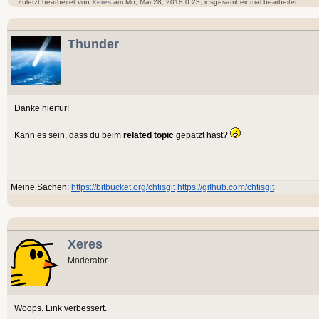
Zuletzt bearbeitet von
Xeres
am Mo, Mai 28, 2018 0:23, insgesamt einmal bearbeitet
Thunder
Danke hierfür!
Kann es sein, dass du beim
related topic
gepatzt hast?
Meine Sachen:
https://bitbucket.org/chtisgit
https://github.com/chtisgit
Xeres
Moderator
Woops. Link verbessert.