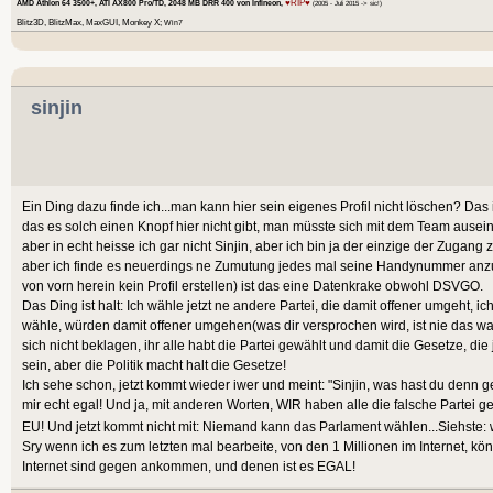
♥RIP♥
AMD Athlon 64 3500+, ATI AX800 Pro/TD, 2048 MB DRR 400 von Infineon,
(2005 - Juli 2015 -> sic!)
Blitz3D, BlitzMax, MaxGUI, Monkey X;
Win7
sinjin
Ein Ding dazu finde ich...man kann hier sein eigenes Profil nicht löschen? Das
das es solch einen Knopf hier nicht gibt, man müsste sich mit dem Team ausein
aber in echt heisse ich gar nicht Sinjin, aber ich bin ja der einzige der Zugang 
aber ich finde es neuerdings ne Zumutung jedes mal seine Handynummer anzu
von vorn herein kein Profil erstellen) ist das eine Datenkrake obwohl DSVGO.
Das Ding ist halt: Ich wähle jetzt ne andere Partei, die damit offener umgeht, ich 
wähle, würden damit offener umgehen(was dir versprochen wird, ist nie das was
sich nicht beklagen, ihr alle habt die Partei gewählt und damit die Gesetze, die jen
sein, aber die Politik macht halt die Gesetze!
Ich sehe schon, jetzt kommt wieder iwer und meint: "Sinjin, was hast du denn 
mir echt egal! Und ja, mit anderen Worten, WIR haben alle die falsche Partei ge
EU! Und jetzt kommt nicht mit: Niemand kann das Parlament wählen...Siehste:
Sry wenn ich es zum letzten mal bearbeite, von den 1 Millionen im Internet, kön
Internet sind gegen ankommen, und denen ist es EGAL!