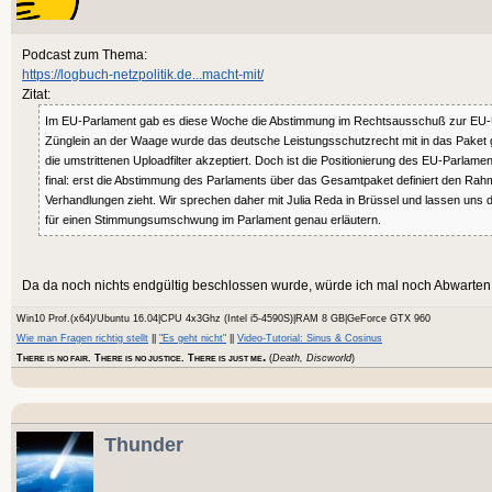
Podcast zum Thema:
https://logbuch-netzpolitik.de...macht-mit/
Zitat:
Im EU-Parlament gab es diese Woche die Abstimmung im Rechtsausschuß zur EU-Ur
Zünglein an der Waage wurde das deutsche Leistungsschutzrecht mit in das Paket
die umstrittenen Uploadfilter akzeptiert. Doch ist die Positionierung des EU-Parlame
final: erst die Abstimmung des Parlaments über das Gesamtpaket definiert den Rahmen
Verhandlungen zieht. Wir sprechen daher mit Julia Reda in Brüssel und lassen uns
für einen Stimmungsumschwung im Parlament genau erläutern.
Da da noch nichts endgültig beschlossen wurde, würde ich mal noch Abwarten u
Win10 Prof.(x64)/Ubuntu 16.04|CPU 4x3Ghz (Intel i5-4590S)|RAM 8 GB|GeForce GTX 960
Wie man Fragen richtig stellt
||
"Es geht nicht"
||
Video-Tutorial: Sinus & Cosinus
.
T
. T
. T
(
Death, Discworld
)
HERE IS NO FAIR
HERE IS NO JUSTICE
HERE IS JUST ME
Thunder