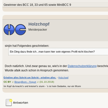
Gewinner des BCC 18, 33 und 65 sowie MiniBCC 9
Holzchopf
Meisterpacker
sinjin hat Folgendes geschrieben:
Ein Ding dazu finde ich...man kann hier sein eigenes Profil nicht löschen?
Doch natürlich. Und zwar genau so, wie's in der
Datenschutzerklärung
beschrie
Wurde afaik auch schon in Anspruch genommen.
Erledige alles Schritt um Schritt - erledige alles.
-
Holzchopf
CC BY
♫
BinaryBorn - Yogurt
♫ (31.10.2018)
Im Kopf da knackt's und knistert's sturm - 's ist kein Gedanke, nur ein Wurm