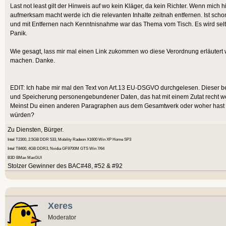
Last not least gilt der Hinweis auf wo kein Kläger, da kein Richter. Wenn mic
aufmerksam macht werde ich die relevanten Inhalte zeitnah entfernen. Ist sch
und mit Entfernen nach Kenntnisnahme war das Thema vom Tisch. Es wird selt
Panik.
Wie gesagt, lass mir mal einen Link zukommen wo diese Verordnung erläutert
machen. Danke.
EDIT: Ich habe mir mal den Text von Art.13 EU-DSGVO durchgelesen. Dieser beh
und Speicherung personengebundener Daten, das hat mit einem Zutat recht we
Meinst Du einen anderen Paragraphen aus dem Gesamtwerk oder woher hast Du
würden?
Zu Diensten, Bürger.
Intel T2300, 2.5GB DDR 533, Mobility Radeon X1600 Win XP Home SP3
Intel T8400, 4GB DDR3, Nvidia GF9700M GTS Win 7/64
B3D BMax MaxGUI
Stolzer Gewinner des BAC#48, #52 & #92
Xeres
Moderator