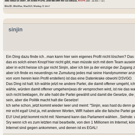
♥RIP♥
AMD Athlon 64 3500+, ATI AX800 Pro/TD, 2048 MB DRR 400 von Infineon,
(2005 - Juli 2015 -> sic!)
Blitz3D, BlitzMax, MaxGUI, Monkey X;
Win7
sinjin
Ein Ding dazu finde ich...man kann hier sein eigenes Profil nicht löschen? Das
das es solch einen Knopf hier nicht gibt, man müsste sich mit dem Team ausein
aber in echt heisse ich gar nicht Sinjin, aber ich bin ja der einzige der Zugang 
aber ich finde es neuerdings ne Zumutung jedes mal seine Handynummer anzu
von vorn herein kein Profil erstellen) ist das eine Datenkrake obwohl DSVGO.
Das Ding ist halt: Ich wähle jetzt ne andere Partei, die damit offener umgeht, ich 
wähle, würden damit offener umgehen(was dir versprochen wird, ist nie das was
sich nicht beklagen, ihr alle habt die Partei gewählt und damit die Gesetze, die jen
sein, aber die Politik macht halt die Gesetze!
Ich sehe schon, jetzt kommt wieder iwer und meint: "Sinjin, was hast du denn 
mir echt egal! Und ja, mit anderen Worten, WIR haben alle die falsche Partei ge
EU! Und jetzt kommt nicht mit: Niemand kann das Parlament wählen...Siehste:
Sry wenn ich es zum letzten mal bearbeite, von den 1 Millionen im Internet, kön
Internet sind gegen ankommen, und denen ist es EGAL!