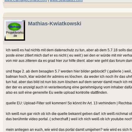
Mathias-Kwiatkowski
ich weiß es hat nichts mit dem datenschutz zu tun, aber ab dem 5.7.18 solls das 
poste einer zitiert mich darf er es nicht ( eu weit ) sei den er würde mit mir ver
von mir aus zitieren da es grad hier zur hilfe dient. aber wie geht das forum da
und frage 2. ab dem besagten 5.7 werden hier bilder geblockt? ( gallerie ) weil,
batman hoch, klar würdet ihr admins es löschen. da weder ich noch ihr das uhr
tun hat. aber das bild ist nun bis zum löschen auf dem server damit mach ich m
der der es anzeigt auch in verantwortung eine genehmigung vom inhaber dafür 
also es soll eine generelle Eu weite upload kontrolle stattfinden.
quelle EU: Upload-Filter soll kommen! So könnt ihr Art. 13 verhindern | Rechts
ich weiß nun gar nich ob ich die quelle bekannt geben darf. ich weiß nichmal 
das berühmte video portal. ( scherzhaft ) weil ich nich weiß ob ich youtube noch
mein anliegen an euch, wie wird das portal damit umgehen? wie wird es sich h