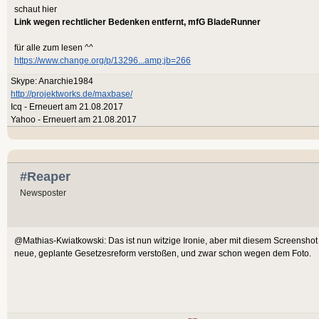
schaut hier
Link wegen rechtlicher Bedenken entfernt, mfG BladeRunner
für alle zum lesen ^^
https://www.change.org/p/13296...amp;jb=266
Skype: Anarchie1984
http://projektworks.de/maxbase/
Icq - Erneuert am 21.08.2017
Yahoo - Erneuert am 21.08.2017
#Reaper
Newsposter
@Mathias-Kwiatkowski: Das ist nun witzige Ironie, aber mit diesem Screenshot w
neue, geplante Gesetzesreform verstoßen, und zwar schon wegen dem Foto.