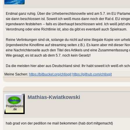
Erstmal ganz ruhig. Über die Urheberrechtsnovelle wird am 5.7. im EU Parlame
sie dann beschlossen ist. Soweit ich weiß muss dann noch der Rat d. EU ein
irgendwann feststehen -- falls es überhaupt beschlossen wird. Ich weiß jetzt eh
Verordnung oder eine Richtlinie ist, also da gibt es eventuell auch Spielraum.
Reine Verlinkungen sind ok, solange du nicht auf eine illegale Kopie von urheb
(irgendwelche Kinofilme auf streaming seiten z.B.). Es kann aber mit dieser N
eine Nachrichtenseite auch den Titel des Artikels und eine Zusammenfassung 
Wie gesagt, es ist auch ab dem 5.7. noch kein Gesetz!
Da die meisten hier aber aus Deutschland sind: Ihr habt soweit ich weiß eh sc
Meine Sachen:
https://bitbucket.org/chtisgit
https://github.com/chtisgit
Mathias-Kwiatkowski
hab grad von der pedition ne mail bekommen (hab dort mitgemacht)