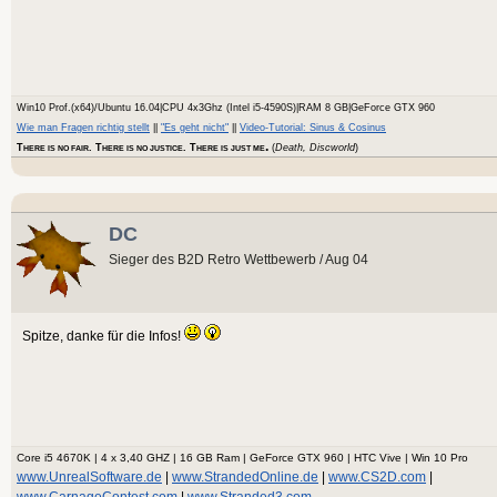
Win10 Prof.(x64)/Ubuntu 16.04|CPU 4x3Ghz (Intel i5-4590S)|RAM 8 GB|GeForce GTX 960
Wie man Fragen richtig stellt
||
"Es geht nicht"
||
Video-Tutorial: Sinus & Cosinus
.
T
. T
. T
(
Death, Discworld
)
HERE IS NO FAIR
HERE IS NO JUSTICE
HERE IS JUST ME
DC
Sieger des B2D Retro Wettbewerb / Aug 04
Spitze, danke für die Infos!
Core i5 4670K | 4 x 3,40 GHZ | 16 GB Ram | GeForce GTX 960 | HTC Vive | Win 10 Pro
www.UnrealSoftware.de
|
www.StrandedOnline.de
|
www.CS2D.com
|
www.CarnageContest.com
|
www.Stranded3.com