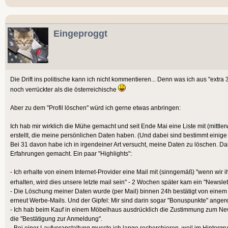
Eingeproggt
Die Drift ins politische kann ich nicht kommentieren... Denn was ich aus "extra 3
noch verrückter als die österreichische
Aber zu dem "Profil löschen" würd ich gerne etwas anbringen:
Ich hab mir wirklich die Mühe gemacht und seit Ende Mai eine Liste mit (mittler
erstellt, die meine persönlichen Daten haben. (Und dabei sind bestimmt einig
Bei 31 davon habe ich in irgendeiner Art versucht, meine Daten zu löschen. Da
Erfahrungen gemacht. Ein paar "Highlights":
- Ich erhalte von einem Internet-Provider eine Mail mit (sinngemäß) "wenn wi
erhalten, wird dies unsere letzte mail sein" - 2 Wochen später kam ein "Newslett
- Die Löschung meiner Daten wurde (per Mail) binnen 24h bestätigt von einem Z
erneut Werbe-Mails. Und der Gipfel: Mir sind darin sogar "Bonuspunkte" ange
- Ich hab beim Kauf in einem Möbelhaus ausdrücklich die Zustimmung zum News
die "Bestätigung zur Anmeldung".
- Bei einer Laufveranstaltung musste ich lange recherchieren, weil im Hinter