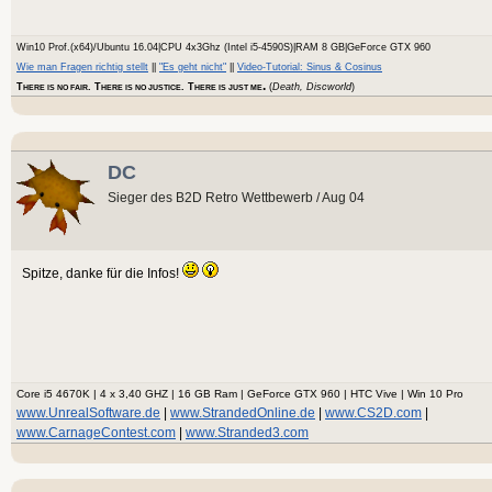
Win10 Prof.(x64)/Ubuntu 16.04|CPU 4x3Ghz (Intel i5-4590S)|RAM 8 GB|GeForce GTX 960
Wie man Fragen richtig stellt
||
"Es geht nicht"
||
Video-Tutorial: Sinus & Cosinus
.
T
. T
. T
(
Death, Discworld
)
HERE IS NO FAIR
HERE IS NO JUSTICE
HERE IS JUST ME
DC
Sieger des B2D Retro Wettbewerb / Aug 04
Spitze, danke für die Infos!
Core i5 4670K | 4 x 3,40 GHZ | 16 GB Ram | GeForce GTX 960 | HTC Vive | Win 10 Pro
www.UnrealSoftware.de
|
www.StrandedOnline.de
|
www.CS2D.com
|
www.CarnageContest.com
|
www.Stranded3.com