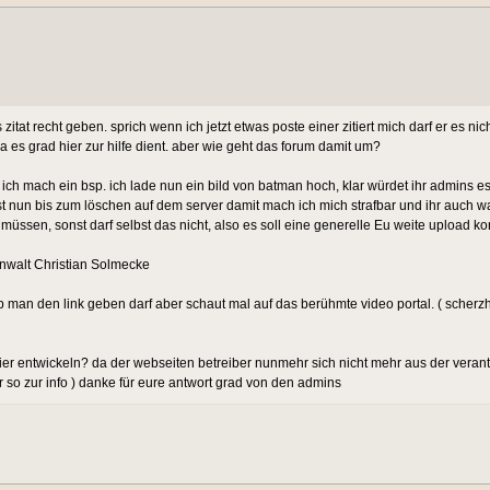
itat recht geben. sprich wenn ich jetzt etwas poste einer zitiert mich darf er es nich
da es grad hier zur hilfe dient. aber wie geht das forum damit um?
, ich mach ein bsp. ich lade nun ein bild von batman hoch, klar würdet ihr admins e
 ist nun bis zum löschen auf dem server damit mach ich mich strafbar und ihr auch 
en, sonst darf selbst das nicht, also es soll eine generelle Eu weite upload kont
anwalt Christian Solmecke
 man den link geben darf aber schaut mal auf das berühmte video portal. ( scherzha
er entwickeln? da der webseiten betreiber nunmehr sich nicht mehr aus der verant
ur so zur info ) danke für eure antwort grad von den admins