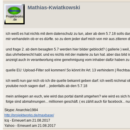
Mathias-Kwiatkowski
ich weiß es hat nichts mit dem datenschutz zu tun, aber ab dem 5.7.18 solls das z
mir verhandeln ob er es dürfte. so zu dem jeder darf mich von mir aus zitieren 
und frage 2. ab dem besagten 5.7 werden hier bilder geblockt? ( gallerie ) weil
das uhrheberecht habt. und es nichts mit der materie zu tun hat. aber das bild
anzeigt auch in verantwortung eine genehmigung vom inhaber dafür haben zu müss
quelle EU: Upload-Filter soll kommen! So könnt ihr Art. 13 verhindern | Rechts
ich weiß nun gar nich ob ich die quelle bekannt geben darf. ich weiß nichmal ob
youtube noch sagen darf ... jedenfalls ab den 5.7.18
mein anliegen an euch, wie wird das portal damit umgehen? wie wird es sich hi
folge sind abmahnungen... millionen geschäft. ( es zählt auch für facebock... n
Skype: Anarchie1984
http://projektworks.de/maxbase/
Icq - Erneuert am 21.08.2017
Yahoo - Erneuert am 21.08.2017