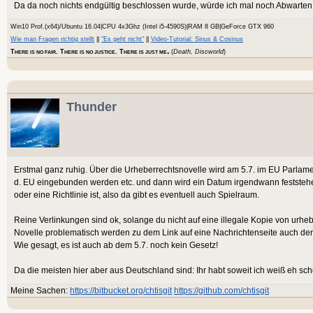
Da da noch nichts endgültig beschlossen wurde, würde ich mal noch Abwarten u
Win10 Prof.(x64)/Ubuntu 16.04|CPU 4x3Ghz (Intel i5-4590S)|RAM 8 GB|GeForce GTX 960
Wie man Fragen richtig stellt
||
"Es geht nicht"
||
Video-Tutorial: Sinus & Cosinus
.
T
. T
. T
(
Death, Discworld
)
HERE IS NO FAIR
HERE IS NO JUSTICE
HERE IS JUST ME
Thunder
Erstmal ganz ruhig. Über die Urheberrechtsnovelle wird am 5.7. im EU Parlame
d. EU eingebunden werden etc. und dann wird ein Datum irgendwann feststehen 
oder eine Richtlinie ist, also da gibt es eventuell auch Spielraum.
Reine Verlinkungen sind ok, solange du nicht auf eine illegale Kopie von urhebe
Novelle problematisch werden zu dem Link auf eine Nachrichtenseite auch den
Wie gesagt, es ist auch ab dem 5.7. noch kein Gesetz!
Da die meisten hier aber aus Deutschland sind: Ihr habt soweit ich weiß eh sc
Meine Sachen:
https://bitbucket.org/chtisgit
https://github.com/chtisgit