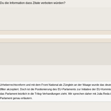
u die Information dass Zitate verboten würden?
eberrechtsreform und mit dem Front National als Zünglein an der Waage wurde das deuts
er akzeptiert. Doch ist die Positionierung des EU-Parlaments zur Initiative der EU-Kommissio
Parlament letztlich in die Trilog-Verhandlungen zieht. Wir sprechen daher mit Julia Reda i
arlament genau erläutern.