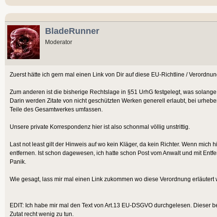
BladeRunner
Moderator
Zuerst hätte ich gern mal einen Link von Dir auf diese EU-Richtline / Verordnung
Zum anderen ist die bisherige Rechtslage in §51 UrhG festgelegt, was solange g
Darin werden Zitate von nicht geschützten Werken generell erlaubt, bei urheber
Teile des Gesamtwerkes umfassen.
Unsere private Korrespondenz hier ist also schonmal völlig unstrittig.
Last not least gilt der Hinweis auf wo kein Kläger, da kein Richter. Wenn mic
entfernen. Ist schon dagewesen, ich hatte schon Post vom Anwalt und mit Ent
Panik.
Wie gesagt, lass mir mal einen Link zukommen wo diese Verordnung erläuter
EDIT: Ich habe mir mal den Text von Art.13 EU-DSGVO durchgelesen. Dieser b
Zutat recht wenig zu tun.