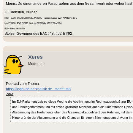
Meinst Du einen anderen Paragraphen aus dem Gesamtwerk oder woher hast D
Zu Diensten, Bürger.
Intel T2300, 2.5GB DDR 533, Mobility Radeon X1600 Win XP Home SP3
Intel T8400, 4GB DDR3, Nvidia GF9700M GTS Win 7/64
B3D BMax MaxGUI
Stolzer Gewinner des BAC#48, #52 & #92
Xeres
Moderator
Podcast zum Thema:
https://logbuch-netzpolitik.de...macht-mit/
Zitat:
Im EU-Parlament gab es diese Woche die Abstimmung im Rechtsausschuß zur EU-Urh
das Paket genommen und mit etwas größerer Mehrheit auch die umstrittenen Uploadfilt
Abstimmung des Parlaments über das Gesamtpaket definiert den Rahmen, mit dem das 
Hintergründe der Abstimmung und die Chancen für einen Stimmungsumschwung im P