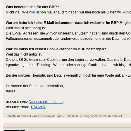
Was bedeutet das für das BBP?
Nicht viel. Wie
hier
schon mal erläutert, haben wir hier noch nie Daten willkürli
Warum habe ich keine E-Mail bekommen, dass ich weiterhin im BBP Mitglie
Weil das ist nicht nötig ist.
Die E-Mail Adressen, die wir von unseren Benutzern haben, sind durch den Op
Fußgängerzonen gesammelt oder anderweitig bezogen und in die Datenbank g
Warum muss ich keinen Cookie-Banner im BBP bestätigen?
Weil das nicht nötig ist.
Die phpBB Software setzt Cookies, um den Login zu verwalten. Das war's. Da d
Irgendwie geartete Tracking-, Werbe- oder sonstige Cookies haben wir bis jetzt
Bei der ganzen Thematik sind Details vermutlich noch für eine Weile unklar - wir
Im Namen der Portalsadministration,
Xeres
Datenschutzerklärung
RELATED LINK:
DSGVO?
RELATED TOPIC:
Zuletzt bearbeitet von
Xeres
am Mo, Mai 28, 2018 0:23, insgesamt einmal bearbeitet