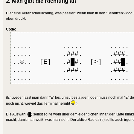
2. Man gibt die Richtung an
Hier eine Veranschaulichung, was passiert, wenn man in den "Benutzen"-Modus
oben drückt.
Code:
..... ..... .....
..... .###. .###.
..☺.. [E] .#█#. [>] .##█. 
..... .###. .###.
..... ..... .....
(Entweder lässt man dann "E" los, umzu bestätigen, oder muss noch mal "E" d
noch nicht, wieviel das Terminal hergibt
)
Die Auswahl (█) selbst sollte wohl über dem eigentlichen Inhalt der Karte blin
macht, damit man weiß, was man sieht. Der aktive Radius (#) sollte auch irge