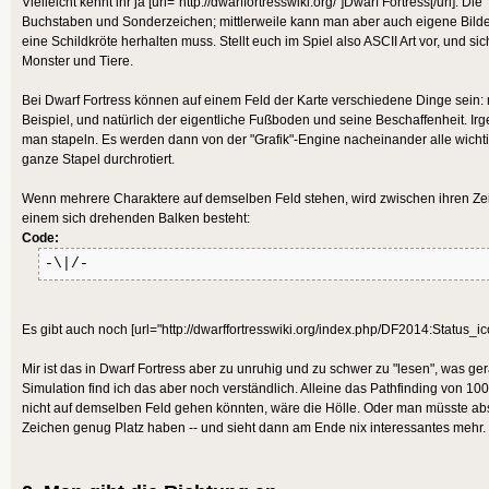
Vielleicht kennt ihr ja [url="http://dwarffortresswiki.org/"]Dwarf Fortress[/url]. Di
Buchstaben und Sonderzeichen; mittlerweile kann man aber auch eigene Bilde
eine Schildkröte herhalten muss. Stellt euch im Spiel also ASCII Art vor, und
Monster und Tiere.
Bei Dwarf Fortress können auf einem Feld der Karte verschiedene Dinge se
Beispiel, und natürlich der eigentliche Fußboden und seine Beschaffenheit. Irg
man stapeln. Es werden dann von der "Grafik"-Engine nacheinander alle wicht
ganze Stapel durchrotiert.
Wenn mehrere Charaktere auf demselben Feld stehen, wird zwischen ihren Zei
einem sich drehenden Balken besteht:
Code:
-\|/-
Es gibt auch noch [url="http://dwarffortresswiki.org/index.php/DF2014:Status_ico
Mir ist das in Dwarf Fortress aber zu unruhig und zu schwer zu "lesen", was ge
Simulation find ich das aber noch verständlich. Alleine das Pathfinding von 
nicht auf demselben Feld gehen könnten, wäre die Hölle. Oder man müsste abs
Zeichen genug Platz haben -- und sieht dann am Ende nix interessantes mehr.