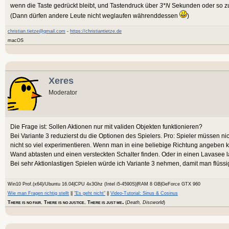
wenn die Taste gedrückt bleibt, und Tastendruck über
3*N
Sekunden oder so zu
(Dann dürfen andere Leute nicht weglaufen währenddessen
)
christian.tietze@gmail.com
-
https://christiantietze.de
macOS
Xeres
Moderator
Die Frage ist: Sollen Aktionen nur mit validen Objekten funktionieren?
Bei Variante 3 reduzierst du die Optionen des Spielers. Pro: Spieler müssen ni
nicht so viel experimentieren. Wenn man in eine beliebige Richtung angeben 
Wand abtasten und einen versteckten Schalter finden. Oder in einen Lavasee l
Bei sehr Aktionlastigen Spielen würde ich Variante 3 nehmen, damit man flüssi
Win10 Prof.(x64)/Ubuntu 16.04|CPU 4x3Ghz (Intel i5-4590S)|RAM 8 GB|GeForce GTX 960
Wie man Fragen richtig stellt
||
"Es geht nicht"
||
Video-Tutorial: Sinus & Cosinus
.
T
. T
. T
(
Death, Discworld
)
HERE IS NO FAIR
HERE IS NO JUSTICE
HERE IS JUST ME