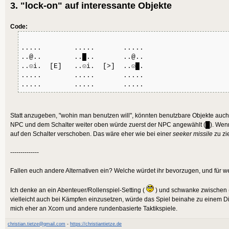
3. "lock-on" auf interessante Objekte
Code:
..... ..... .....
..@.. ..█.. ..@..
..☺i. [E] ..☺i. [>] ..☺█.
..... ..... .....
..... ..... .....
Statt anzugeben, "wohin man benutzen will", könnten benutzbare Objekte auc
NPC und dem Schalter weiter oben würde zuerst der NPC angewählt (█). Wenn 
auf den Schalter verschoben. Das wäre eher wie bei einer
seeker missile
zu zi
--------------
Fallen euch andere Alternativen ein? Welche würdet ihr bevorzugen, und für 
Ich denke an ein Abenteuer/Rollenspiel-Setting (
) und schwanke zwischen (
vielleicht auch bei Kämpfen einzusetzen, würde das Spiel beinahe zu einem D
mich eher an Xcom und andere rundenbasierte Taktikspiele.
christian.tietze@gmail.com
-
https://christiantietze.de