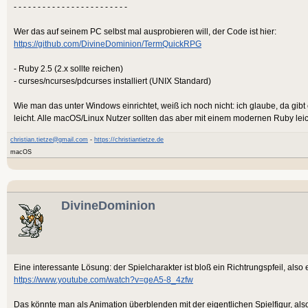
- - - - - - - - - - - - - - - - - - - - - - - -
Wer das auf seinem PC selbst mal ausprobieren will, der Code ist hier:
https://github.com/DivineDominion/TermQuickRPG
- Ruby 2.5 (2.x sollte reichen)
- curses/ncurses/pdcurses installiert (UNIX Standard)
Wie man das unter Windows einrichtet, weiß ich noch nicht: ich glaube, da gibt 
leicht. Alle macOS/Linux Nutzer sollten das aber mit einem modernen Ruby le
christian.tietze@gmail.com
-
https://christiantietze.de
macOS
DivineDominion
Eine interessante Lösung: der Spielcharakter ist bloß ein Richtrungspfeil, also 
https://www.youtube.com/watch?v=geA5-8_4zfw
Das könnte man als Animation überblenden mit der eigentlichen Spielfigur, also