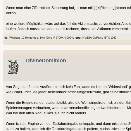
Wenn man eine Ziffernblock-Steuerung hat, ist man mit [e]+[Richtung] immer mi
Aktion.
eine weitere Möglichkeit wäre auf das [e], die Aktionstaste, zu verzichten. Al
laufen. Jedoch muss man dann damit rechnen, dass man Aktionen versehentlic
os:
Windows 10 Home
cpu:
Intel Core i7 6700K 4.00Ghz
gpu:
NVIDIA GeForce GTX 1080
DivineDominion
Von Gegenlaufen als Auslöser bin ich kein Fan, wenn es keinen "Widerstand" gi
wie Fisher-Price, da jeder Tastendruck sofort umgesetzt wird, gibt es bestimm
Wenn die Engine rundenbasiert bleibt, also die Welt eingefroren ist, bis der S
Spielerversagen verbuchen, wenn man versehentlich irgendwo hineinrennt. M
War bei den alten Roguelikes ja auch nicht anders.
Wenn ich die Engine von der Tastatureingabe enkopple, und dann mit echter Z
stabil zu halten, kann ich die Tastatureingabe auch puffern, sodass sich der Sp