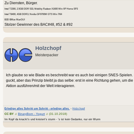
Zu Diensten, Bürger.
Intel T2300, 2.5GB DDR 533, Mobility Radeon X1600 Win XP Home SP3
Intel T8400, 4GB DDR3, Nvidia GF9700M GTS Win 7/64
B3D BMax MaxGUI
Stolzer Gewinner des BAC#48, #52 & #92
Holzchopf
Meisterpacker
Ich glaube so wie Blade es beschreibt war es auch bei einigen SNES-Spielen.
guckt, aber das Prinzip bleibt ja das selbe: erst in eine Richtung gehen, um die
Aktion ausführen/mit der Welt interagieren.
Erledige alles Schritt um Schritt - erledige alles.
-
Holzchopf
CC BY
♫
BinaryBorn - Yogurt
♫ (31.10.2018)
Im Kopf da knackt's und knistert's sturm - 's ist kein Gedanke, nur ein Wurm