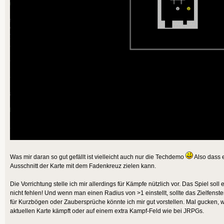
Was mir daran so gut gefällt ist vielleicht auch nur die Techdemo
Also dass 
Ausschnitt der Karte mit dem Fadenkreuz zielen kann.
Die Vorrichtung stelle ich mir allerdings für Kämpfe nützlich vor. Das Spiel so
nicht fehlen! Und wenn man einen Radius von >1 einstellt, sollte das Zielfenst
für Kurzbögen oder Zaubersprüche könnte ich mir gut vorstellen. Mal gucken, 
aktuellen Karte kämpft oder auf einem extra Kampf-Feld wie bei JRPGs.