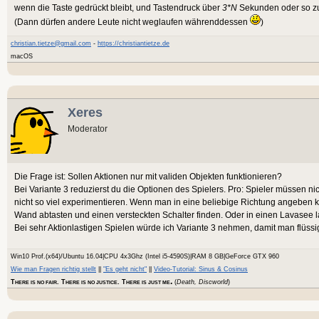
wenn die Taste gedrückt bleibt, und Tastendruck über
3*N
Sekunden oder so zu
(Dann dürfen andere Leute nicht weglaufen währenddessen
)
christian.tietze@gmail.com
-
https://christiantietze.de
macOS
Xeres
Moderator
Die Frage ist: Sollen Aktionen nur mit validen Objekten funktionieren?
Bei Variante 3 reduzierst du die Optionen des Spielers. Pro: Spieler müssen ni
nicht so viel experimentieren. Wenn man in eine beliebige Richtung angeben 
Wand abtasten und einen versteckten Schalter finden. Oder in einen Lavasee l
Bei sehr Aktionlastigen Spielen würde ich Variante 3 nehmen, damit man flüssi
Win10 Prof.(x64)/Ubuntu 16.04|CPU 4x3Ghz (Intel i5-4590S)|RAM 8 GB|GeForce GTX 960
Wie man Fragen richtig stellt
||
"Es geht nicht"
||
Video-Tutorial: Sinus & Cosinus
.
T
. T
. T
(
Death, Discworld
)
HERE IS NO FAIR
HERE IS NO JUSTICE
HERE IS JUST ME