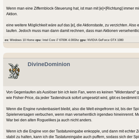
Wenn man eine Ziffernblock-Steuerung hat, ist man mit [e]+[Richtung] immer mi
Aktion.
eine weitere Möglichkeit wäre auf das [e], die Aktionstaste, zu verzichten. Al
laufen. Jedoch muss man dann damit rechnen, dass man Aktionen versehentlic
os:
Windows 10 Home
cpu:
Intel Core i7 6700K 4.00Ghz
gpu:
NVIDIA GeForce GTX 1080
DivineDominion
Von Gegenlaufen als Auslöser bin ich kein Fan, wenn es keinen "Widerstand" gi
wie Fisher-Price, da jeder Tastendruck sofort umgesetzt wird, gibt es bestimm
Wenn die Engine rundenbasiert bleibt, also die Welt eingefroren ist, bis der S
Spielerversagen verbuchen, wenn man versehentlich irgendwo hineinrennt. M
War bei den alten Roguelikes ja auch nicht anders.
Wenn ich die Engine von der Tastatureingabe enkopple, und dann mit echter Z
stabil zu halten, kann ich die Tastatureingabe auch puffern, sodass sich der Sp