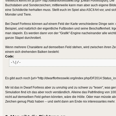
Vielleicht kennt ihr ja [url="http://dwarffortresswiki.org/"]Dwarf Fortress[/url]. Di
Buchstaben und Sonderzeichen; mittlerweile kann man aber auch eigene Bilde
eine Schildkröte herhalten muss. Stellt euch im Spiel also ASCII Art vor, und
Monster und Tiere.
Bei Dwarf Fortress können auf einem Feld der Karte verschiedene Dinge se
Beispiel, und natürlich der eigentliche Fußboden und seine Beschaffenheit. Irg
man stapeln. Es werden dann von der "Grafik"-Engine nacheinander alle wicht
ganze Stapel durchrotiert.
Wenn mehrere Charaktere auf demselben Feld stehen, wird zwischen ihren Zei
einem sich drehenden Balken besteht:
Code:
-\|/-
Es gibt auch noch [url="http://dwarffortresswiki.org/index.php/DF2014:Status_ico
Mir ist das in Dwarf Fortress aber zu unruhig und zu schwer zu "lesen", was ge
Simulation find ich das aber noch verständlich. Alleine das Pathfinding von 
nicht auf demselben Feld gehen könnten, wäre die Hölle. Oder man müsste abs
Zeichen genug Platz haben -- und sieht dann am Ende nix interessantes mehr.