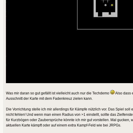
Was mir daran so gut gefällt ist vielleicht auch nur die Techdemo
Also dass 
Ausschnitt der Karte mit dem Fadenkreuz zielen kann.
Die Vorrichtung stelle ich mir allerdings für Kämpfe nützlich vor. Das Spiel so
nicht fehlen! Und wenn man einen Radius von >1 einstellt, sollte das Zielfenst
für Kurzbögen oder Zaubersprüche könnte ich mir gut vorstellen. Mal gucken, 
aktuellen Karte kämpft oder auf einem extra Kampf-Feld wie bei JRPGs.