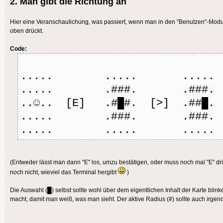
2. Man gibt die Richtung an
Hier eine Veranschaulichung, was passiert, wenn man in den "Benutzen"-Modus
oben drückt.
Code:
..... ..... .....
..... .###. .###.
..☺.. [E] .#█#. [>] .##█. 
..... .###. .###.
..... ..... .....
(Entweder lässt man dann "E" los, umzu bestätigen, oder muss noch mal "E" d
noch nicht, wieviel das Terminal hergibt
)
Die Auswahl (█) selbst sollte wohl über dem eigentlichen Inhalt der Karte blin
macht, damit man weiß, was man sieht. Der aktive Radius (#) sollte auch irge