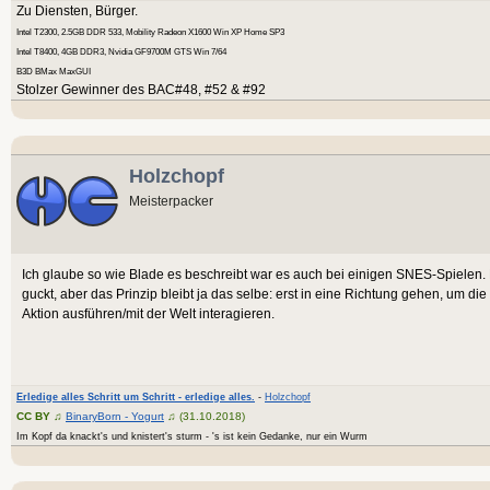
Zu Diensten, Bürger.
Intel T2300, 2.5GB DDR 533, Mobility Radeon X1600 Win XP Home SP3
Intel T8400, 4GB DDR3, Nvidia GF9700M GTS Win 7/64
B3D BMax MaxGUI
Stolzer Gewinner des BAC#48, #52 & #92
Holzchopf
Meisterpacker
Ich glaube so wie Blade es beschreibt war es auch bei einigen SNES-Spielen.
guckt, aber das Prinzip bleibt ja das selbe: erst in eine Richtung gehen, um die
Aktion ausführen/mit der Welt interagieren.
Erledige alles Schritt um Schritt - erledige alles.
-
Holzchopf
CC BY
♫
BinaryBorn - Yogurt
♫ (31.10.2018)
Im Kopf da knackt's und knistert's sturm - 's ist kein Gedanke, nur ein Wurm