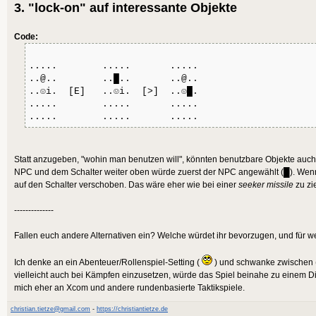
3. "lock-on" auf interessante Objekte
Code:
..... ..... .....
..@.. ..█.. ..@..
..☺i. [E] ..☺i. [>] ..☺█.
..... ..... .....
..... ..... .....
Statt anzugeben, "wohin man benutzen will", könnten benutzbare Objekte auc
NPC und dem Schalter weiter oben würde zuerst der NPC angewählt (█). Wenn 
auf den Schalter verschoben. Das wäre eher wie bei einer
seeker missile
zu zi
--------------
Fallen euch andere Alternativen ein? Welche würdet ihr bevorzugen, und für 
Ich denke an ein Abenteuer/Rollenspiel-Setting (
) und schwanke zwischen (
vielleicht auch bei Kämpfen einzusetzen, würde das Spiel beinahe zu einem D
mich eher an Xcom und andere rundenbasierte Taktikspiele.
christian.tietze@gmail.com
-
https://christiantietze.de