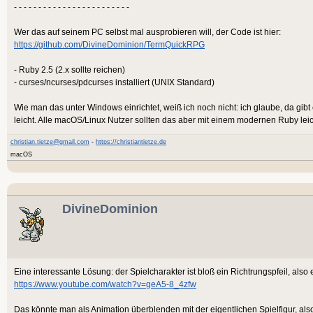
- - - - - - - - - - - - - - - - - - - - - - - -
Wer das auf seinem PC selbst mal ausprobieren will, der Code ist hier:
https://github.com/DivineDominion/TermQuickRPG
- Ruby 2.5 (2.x sollte reichen)
- curses/ncurses/pdcurses installiert (UNIX Standard)
Wie man das unter Windows einrichtet, weiß ich noch nicht: ich glaube, da gibt 
leicht. Alle macOS/Linux Nutzer sollten das aber mit einem modernen Ruby le
christian.tietze@gmail.com
-
https://christiantietze.de
macOS
DivineDominion
Eine interessante Lösung: der Spielcharakter ist bloß ein Richtrungspfeil, also 
https://www.youtube.com/watch?v=geA5-8_4zfw
Das könnte man als Animation überblenden mit der eigentlichen Spielfigur, also