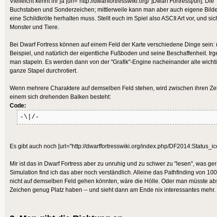
Vielleicht kennt ihr ja [url="http://dwarffortresswiki.org/"]Dwarf Fortress[/url]. Di
Buchstaben und Sonderzeichen; mittlerweile kann man aber auch eigene Bilde
eine Schildkröte herhalten muss. Stellt euch im Spiel also ASCII Art vor, und
Monster und Tiere.
Bei Dwarf Fortress können auf einem Feld der Karte verschiedene Dinge se
Beispiel, und natürlich der eigentliche Fußboden und seine Beschaffenheit. Irg
man stapeln. Es werden dann von der "Grafik"-Engine nacheinander alle wicht
ganze Stapel durchrotiert.
Wenn mehrere Charaktere auf demselben Feld stehen, wird zwischen ihren Zei
einem sich drehenden Balken besteht:
Code:
-\|/-
Es gibt auch noch [url="http://dwarffortresswiki.org/index.php/DF2014:Status_ico
Mir ist das in Dwarf Fortress aber zu unruhig und zu schwer zu "lesen", was ge
Simulation find ich das aber noch verständlich. Alleine das Pathfinding von 
nicht auf demselben Feld gehen könnten, wäre die Hölle. Oder man müsste abs
Zeichen genug Platz haben -- und sieht dann am Ende nix interessantes mehr.