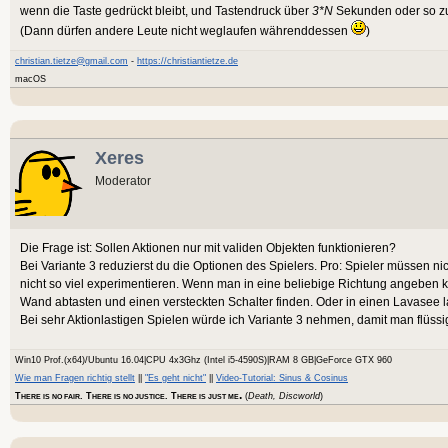
wenn die Taste gedrückt bleibt, und Tastendruck über
3*N
Sekunden oder so zu
(Dann dürfen andere Leute nicht weglaufen währenddessen
)
christian.tietze@gmail.com
-
https://christiantietze.de
macOS
Xeres
Moderator
Die Frage ist: Sollen Aktionen nur mit validen Objekten funktionieren?
Bei Variante 3 reduzierst du die Optionen des Spielers. Pro: Spieler müssen ni
nicht so viel experimentieren. Wenn man in eine beliebige Richtung angeben 
Wand abtasten und einen versteckten Schalter finden. Oder in einen Lavasee l
Bei sehr Aktionlastigen Spielen würde ich Variante 3 nehmen, damit man flüssi
Win10 Prof.(x64)/Ubuntu 16.04|CPU 4x3Ghz (Intel i5-4590S)|RAM 8 GB|GeForce GTX 960
Wie man Fragen richtig stellt
||
"Es geht nicht"
||
Video-Tutorial: Sinus & Cosinus
.
T
. T
. T
(
Death, Discworld
)
HERE IS NO FAIR
HERE IS NO JUSTICE
HERE IS JUST ME