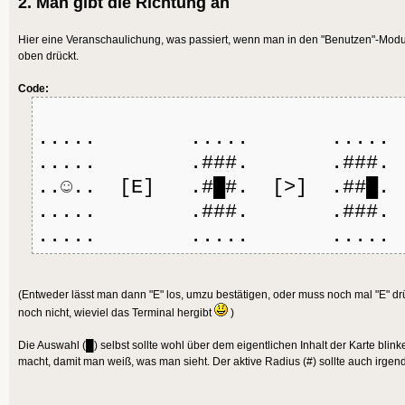
2. Man gibt die Richtung an
Hier eine Veranschaulichung, was passiert, wenn man in den "Benutzen"-Modus
oben drückt.
Code:
..... ..... .....
..... .###. .###.
..☺.. [E] .#█#. [>] .##█. 
..... .###. .###.
..... ..... .....
(Entweder lässt man dann "E" los, umzu bestätigen, oder muss noch mal "E" d
noch nicht, wieviel das Terminal hergibt
)
Die Auswahl (█) selbst sollte wohl über dem eigentlichen Inhalt der Karte blin
macht, damit man weiß, was man sieht. Der aktive Radius (#) sollte auch irge