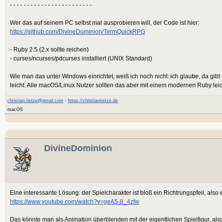
- - - - - - - - - - - - - - - - - - - - - - - -
Wer das auf seinem PC selbst mal ausprobieren will, der Code ist hier:
https://github.com/DivineDominion/TermQuickRPG
- Ruby 2.5 (2.x sollte reichen)
- curses/ncurses/pdcurses installiert (UNIX Standard)
Wie man das unter Windows einrichtet, weiß ich noch nicht: ich glaube, da gibt 
leicht. Alle macOS/Linux Nutzer sollten das aber mit einem modernen Ruby le
christian.tietze@gmail.com
-
https://christiantietze.de
macOS
DivineDominion
Eine interessante Lösung: der Spielcharakter ist bloß ein Richtrungspfeil, also 
https://www.youtube.com/watch?v=geA5-8_4zfw
Das könnte man als Animation überblenden mit der eigentlichen Spielfigur, also