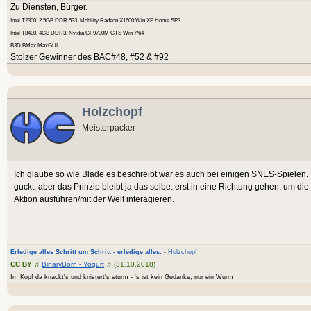
Zu Diensten, Bürger.
Intel T2300, 2.5GB DDR 533, Mobility Radeon X1600 Win XP Home SP3
Intel T8400, 4GB DDR3, Nvidia GF9700M GTS Win 7/64
B3D BMax MaxGUI
Stolzer Gewinner des BAC#48, #52 & #92
Holzchopf
Meisterpacker
Ich glaube so wie Blade es beschreibt war es auch bei einigen SNES-Spielen.
guckt, aber das Prinzip bleibt ja das selbe: erst in eine Richtung gehen, um die
Aktion ausführen/mit der Welt interagieren.
Erledige alles Schritt um Schritt - erledige alles.
-
Holzchopf
CC BY
♫
BinaryBorn - Yogurt
♫ (31.10.2018)
Im Kopf da knackt's und knistert's sturm - 's ist kein Gedanke, nur ein Wurm