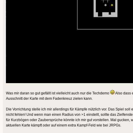
Was mir daran so gut gefällt ist vielleicht auch nur die Techdemo
Also dass 
Ausschnitt der Karte mit dem Fadenkreuz zielen kann.
Die Vorrichtung stelle ich mir allerdings für Kämpfe nützlich vor. Das Spiel so
nicht fehlen! Und wenn man einen Radius von >1 einstellt, sollte das Zielfenst
für Kurzbögen oder Zaubersprüche könnte ich mir gut vorstellen. Mal gucken, 
aktuellen Karte kämpft oder auf einem extra Kampf-Feld wie bei JRPGs.