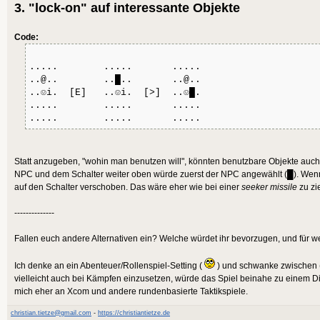
3. "lock-on" auf interessante Objekte
Code:
..... ..... .....
..@.. ..█.. ..@..
..☺i. [E] ..☺i. [>] ..☺█.
..... ..... .....
..... ..... .....
Statt anzugeben, "wohin man benutzen will", könnten benutzbare Objekte auc
NPC und dem Schalter weiter oben würde zuerst der NPC angewählt (█). Wenn 
auf den Schalter verschoben. Das wäre eher wie bei einer
seeker missile
zu zi
--------------
Fallen euch andere Alternativen ein? Welche würdet ihr bevorzugen, und für 
Ich denke an ein Abenteuer/Rollenspiel-Setting (
) und schwanke zwischen (
vielleicht auch bei Kämpfen einzusetzen, würde das Spiel beinahe zu einem D
mich eher an Xcom und andere rundenbasierte Taktikspiele.
christian.tietze@gmail.com
-
https://christiantietze.de