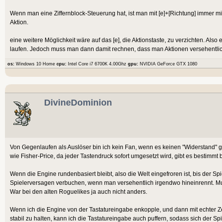
Wenn man eine Ziffernblock-Steuerung hat, ist man mit [e]+[Richtung] immer mi
Aktion.
eine weitere Möglichkeit wäre auf das [e], die Aktionstaste, zu verzichten. Al
laufen. Jedoch muss man dann damit rechnen, dass man Aktionen versehentlic
os:
Windows 10 Home
cpu:
Intel Core i7 6700K 4.00Ghz
gpu:
NVIDIA GeForce GTX 1080
DivineDominion
Von Gegenlaufen als Auslöser bin ich kein Fan, wenn es keinen "Widerstand" gi
wie Fisher-Price, da jeder Tastendruck sofort umgesetzt wird, gibt es bestimm
Wenn die Engine rundenbasiert bleibt, also die Welt eingefroren ist, bis der S
Spielerversagen verbuchen, wenn man versehentlich irgendwo hineinrennt. M
War bei den alten Roguelikes ja auch nicht anders.
Wenn ich die Engine von der Tastatureingabe enkopple, und dann mit echter Z
stabil zu halten, kann ich die Tastatureingabe auch puffern, sodass sich der Sp