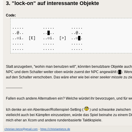
3. "lock-on" auf interessante Objekte
Code:
..... ..... .....
..@.. ..█.. ..@..
..☺i. [E] ..☺i. [>] ..☺█.
..... ..... .....
..... ..... .....
Statt anzugeben, "wohin man benutzen will", könnten benutzbare Objekte auc
NPC und dem Schalter weiter oben würde zuerst der NPC angewählt (█). Wenn 
auf den Schalter verschoben. Das wäre eher wie bei einer
seeker missile
zu zi
--------------
Fallen euch andere Alternativen ein? Welche würdet ihr bevorzugen, und für 
Ich denke an ein Abenteuer/Rollenspiel-Setting (
) und schwanke zwischen (
vielleicht auch bei Kämpfen einzusetzen, würde das Spiel beinahe zu einem D
mich eher an Xcom und andere rundenbasierte Taktikspiele.
christian.tietze@gmail.com
-
https://christiantietze.de