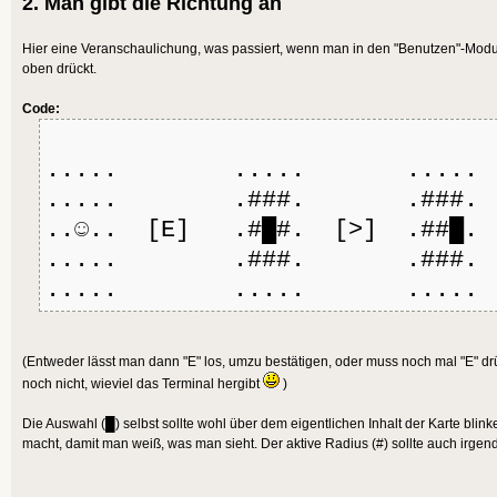
2. Man gibt die Richtung an
Hier eine Veranschaulichung, was passiert, wenn man in den "Benutzen"-Modus
oben drückt.
Code:
..... ..... .....
..... .###. .###.
..☺.. [E] .#█#. [>] .##█. 
..... .###. .###.
..... ..... .....
(Entweder lässt man dann "E" los, umzu bestätigen, oder muss noch mal "E" d
noch nicht, wieviel das Terminal hergibt
)
Die Auswahl (█) selbst sollte wohl über dem eigentlichen Inhalt der Karte blin
macht, damit man weiß, was man sieht. Der aktive Radius (#) sollte auch irge