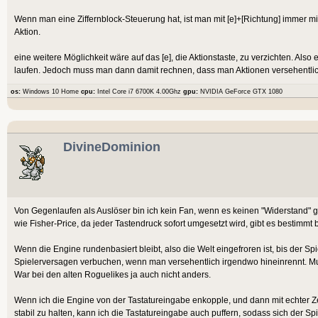
Wenn man eine Ziffernblock-Steuerung hat, ist man mit [e]+[Richtung] immer mi
Aktion.
eine weitere Möglichkeit wäre auf das [e], die Aktionstaste, zu verzichten. Al
laufen. Jedoch muss man dann damit rechnen, dass man Aktionen versehentlic
os:
Windows 10 Home
cpu:
Intel Core i7 6700K 4.00Ghz
gpu:
NVIDIA GeForce GTX 1080
DivineDominion
Von Gegenlaufen als Auslöser bin ich kein Fan, wenn es keinen "Widerstand" gi
wie Fisher-Price, da jeder Tastendruck sofort umgesetzt wird, gibt es bestimm
Wenn die Engine rundenbasiert bleibt, also die Welt eingefroren ist, bis der S
Spielerversagen verbuchen, wenn man versehentlich irgendwo hineinrennt. M
War bei den alten Roguelikes ja auch nicht anders.
Wenn ich die Engine von der Tastatureingabe enkopple, und dann mit echter Z
stabil zu halten, kann ich die Tastatureingabe auch puffern, sodass sich der Sp