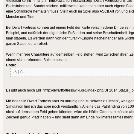
Vielleicht kennt ihr ja [url="http://dwarffortresswiki.org/"]Dwarf Fortress[/url]. Di
Buchstaben und Sonderzeichen; mittlerweile kann man aber auch eigene Bilde
eine Schildkröte herhalten muss. Stellt euch im Spiel also ASCII Art vor, und
Monster und Tiere.
Bei Dwarf Fortress können auf einem Feld der Karte verschiedene Dinge se
Beispiel, und natürlich der eigentliche Fußboden und seine Beschaffenheit. Irg
man stapeln. Es werden dann von der "Grafik"-Engine nacheinander alle wicht
ganze Stapel durchrotiert.
Wenn mehrere Charaktere auf demselben Feld stehen, wird zwischen ihren Zei
einem sich drehenden Balken besteht:
Code:
-\|/-
Es gibt auch noch [url="http://dwarffortresswiki.org/index.php/DF2014:Status_ico
Mir ist das in Dwarf Fortress aber zu unruhig und zu schwer zu "lesen", was ge
Simulation find ich das aber noch verständlich. Alleine das Pathfinding von 
nicht auf demselben Feld gehen könnten, wäre die Hölle. Oder man müsste abs
Zeichen genug Platz haben -- und sieht dann am Ende nix interessantes mehr.