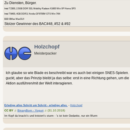
Zu Diensten, Bürger.
Intel T2300, 2.5GB DDR 533, Mobility Radeon X1600 Win XP Home SP3
Intel T8400, 4GB DDR3, Nvidia GF9700M GTS Win 7/64
B3D BMax MaxGUI
Stolzer Gewinner des BAC#48, #52 & #92
Holzchopf
Meisterpacker
Ich glaube so wie Blade es beschreibt war es auch bei einigen SNES-Spielen.
guckt, aber das Prinzip bleibt ja das selbe: erst in eine Richtung gehen, um die
Aktion ausführen/mit der Welt interagieren.
Erledige alles Schritt um Schritt - erledige alles.
-
Holzchopf
CC BY
♫
BinaryBorn - Yogurt
♫ (31.10.2018)
Im Kopf da knackt's und knistert's sturm - 's ist kein Gedanke, nur ein Wurm