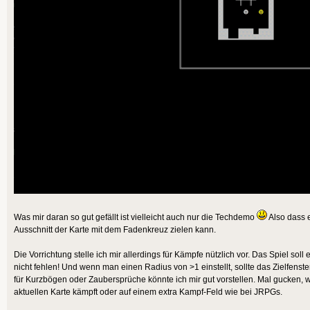
Was mir daran so gut gefällt ist vielleicht auch nur die Techdemo
Also dass 
Ausschnitt der Karte mit dem Fadenkreuz zielen kann.
Die Vorrichtung stelle ich mir allerdings für Kämpfe nützlich vor. Das Spiel so
nicht fehlen! Und wenn man einen Radius von >1 einstellt, sollte das Zielfenst
für Kurzbögen oder Zaubersprüche könnte ich mir gut vorstellen. Mal gucken, 
aktuellen Karte kämpft oder auf einem extra Kampf-Feld wie bei JRPGs.