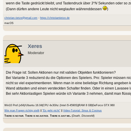
wenn die Taste gedrückt bleibt, und Tastendruck über
3*N
Sekunden oder so zu
(Dann dürfen andere Leute nicht weglaufen währenddessen
)
christian.tietze@gmail.com
-
https://christiantietze.de
macOS
Xeres
Moderator
Die Frage ist: Sollen Aktionen nur mit validen Objekten funktionieren?
Bei Variante 3 reduzierst du die Optionen des Spielers. Pro: Spieler müssen ni
nicht so viel experimentieren. Wenn man in eine beliebige Richtung angeben 
Wand abtasten und einen versteckten Schalter finden. Oder in einen Lavasee l
Bei sehr Aktionlastigen Spielen würde ich Variante 3 nehmen, damit man flüssi
Win10 Prof.(x64)/Ubuntu 16.04|CPU 4x3Ghz (Intel i5-4590S)|RAM 8 GB|GeForce GTX 960
Wie man Fragen richtig stellt
||
"Es geht nicht"
||
Video-Tutorial: Sinus & Cosinus
.
T
. T
. T
(
Death, Discworld
)
HERE IS NO FAIR
HERE IS NO JUSTICE
HERE IS JUST ME