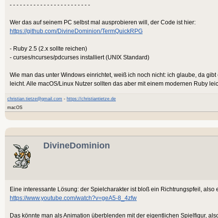
- - - - - - - - - - - - - - - - - - - - - - - -
Wer das auf seinem PC selbst mal ausprobieren will, der Code ist hier:
https://github.com/DivineDominion/TermQuickRPG
- Ruby 2.5 (2.x sollte reichen)
- curses/ncurses/pdcurses installiert (UNIX Standard)
Wie man das unter Windows einrichtet, weiß ich noch nicht: ich glaube, da gibt 
leicht. Alle macOS/Linux Nutzer sollten das aber mit einem modernen Ruby le
christian.tietze@gmail.com
-
https://christiantietze.de
macOS
DivineDominion
Eine interessante Lösung: der Spielcharakter ist bloß ein Richtrungspfeil, also 
https://www.youtube.com/watch?v=geA5-8_4zfw
Das könnte man als Animation überblenden mit der eigentlichen Spielfigur, also