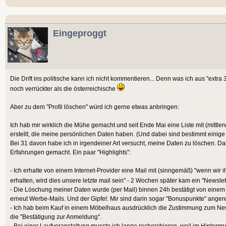
Eingeproggt
Die Drift ins politische kann ich nicht kommentieren... Denn was ich aus "extra 3
noch verrückter als die österreichische
Aber zu dem "Profil löschen" würd ich gerne etwas anbringen:
Ich hab mir wirklich die Mühe gemacht und seit Ende Mai eine Liste mit (mittler
erstellt, die meine persönlichen Daten haben. (Und dabei sind bestimmt einig
Bei 31 davon habe ich in irgendeiner Art versucht, meine Daten zu löschen. Da
Erfahrungen gemacht. Ein paar "Highlights":
- Ich erhalte von einem Internet-Provider eine Mail mit (sinngemäß) "wenn wi
erhalten, wird dies unsere letzte mail sein" - 2 Wochen später kam ein "Newslett
- Die Löschung meiner Daten wurde (per Mail) binnen 24h bestätigt von einem Z
erneut Werbe-Mails. Und der Gipfel: Mir sind darin sogar "Bonuspunkte" ange
- Ich hab beim Kauf in einem Möbelhaus ausdrücklich die Zustimmung zum News
die "Bestätigung zur Anmeldung".
- Bei einer Laufveranstaltung musste ich lange recherchieren, weil im Hinter