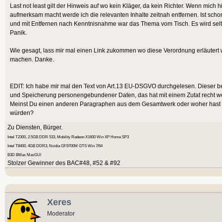
Last not least gilt der Hinweis auf wo kein Kläger, da kein Richter. Wenn mic
aufmerksam macht werde ich die relevanten Inhalte zeitnah entfernen. Ist sch
und mit Entfernen nach Kenntnisnahme war das Thema vom Tisch. Es wird selt
Panik.
Wie gesagt, lass mir mal einen Link zukommen wo diese Verordnung erläutert
machen. Danke.
EDIT: Ich habe mir mal den Text von Art.13 EU-DSGVO durchgelesen. Dieser beh
und Speicherung personengebundener Daten, das hat mit einem Zutat recht we
Meinst Du einen anderen Paragraphen aus dem Gesamtwerk oder woher hast Du
würden?
Zu Diensten, Bürger.
Intel T2300, 2.5GB DDR 533, Mobility Radeon X1600 Win XP Home SP3
Intel T8400, 4GB DDR3, Nvidia GF9700M GTS Win 7/64
B3D BMax MaxGUI
Stolzer Gewinner des BAC#48, #52 & #92
Xeres
Moderator