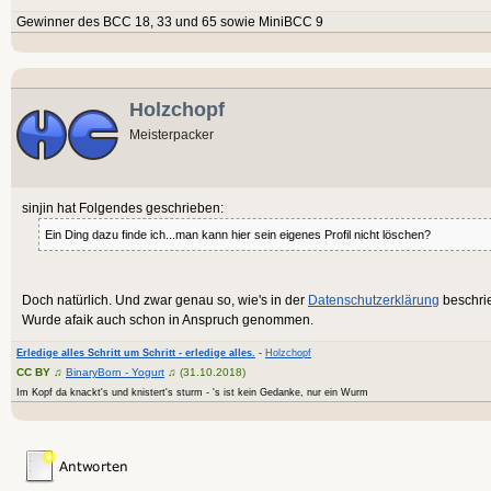
Gewinner des BCC 18, 33 und 65 sowie MiniBCC 9
Holzchopf
Meisterpacker
sinjin hat Folgendes geschrieben:
Ein Ding dazu finde ich...man kann hier sein eigenes Profil nicht löschen?
Doch natürlich. Und zwar genau so, wie's in der
Datenschutzerklärung
beschrie
Wurde afaik auch schon in Anspruch genommen.
Erledige alles Schritt um Schritt - erledige alles.
-
Holzchopf
CC BY
♫
BinaryBorn - Yogurt
♫ (31.10.2018)
Im Kopf da knackt's und knistert's sturm - 's ist kein Gedanke, nur ein Wurm