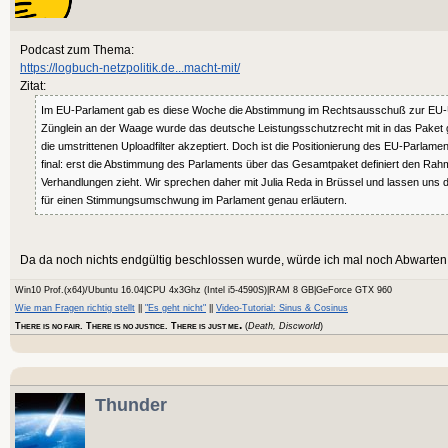
Podcast zum Thema:
https://logbuch-netzpolitik.de...macht-mit/
Zitat:
Im EU-Parlament gab es diese Woche die Abstimmung im Rechtsausschuß zur EU-Ur
Zünglein an der Waage wurde das deutsche Leistungsschutzrecht mit in das Paket
die umstrittenen Uploadfilter akzeptiert. Doch ist die Positionierung des EU-Parlame
final: erst die Abstimmung des Parlaments über das Gesamtpaket definiert den Rahmen
Verhandlungen zieht. Wir sprechen daher mit Julia Reda in Brüssel und lassen uns
für einen Stimmungsumschwung im Parlament genau erläutern.
Da da noch nichts endgültig beschlossen wurde, würde ich mal noch Abwarten u
Win10 Prof.(x64)/Ubuntu 16.04|CPU 4x3Ghz (Intel i5-4590S)|RAM 8 GB|GeForce GTX 960
Wie man Fragen richtig stellt
||
"Es geht nicht"
||
Video-Tutorial: Sinus & Cosinus
.
T
. T
. T
(
Death, Discworld
)
HERE IS NO FAIR
HERE IS NO JUSTICE
HERE IS JUST ME
Thunder