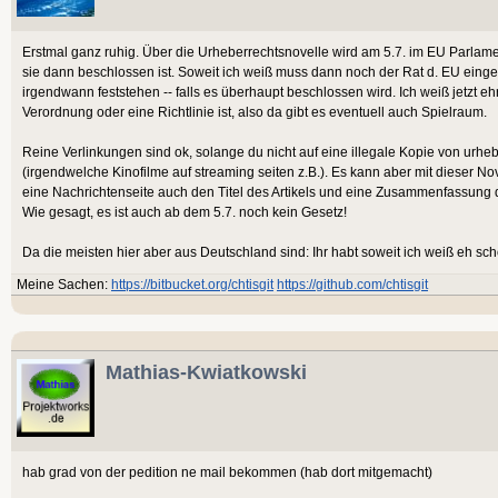
Erstmal ganz ruhig. Über die Urheberrechtsnovelle wird am 5.7. im EU Parlame
sie dann beschlossen ist. Soweit ich weiß muss dann noch der Rat d. EU ein
irgendwann feststehen -- falls es überhaupt beschlossen wird. Ich weiß jetzt eh
Verordnung oder eine Richtlinie ist, also da gibt es eventuell auch Spielraum.
Reine Verlinkungen sind ok, solange du nicht auf eine illegale Kopie von urheb
(irgendwelche Kinofilme auf streaming seiten z.B.). Es kann aber mit dieser N
eine Nachrichtenseite auch den Titel des Artikels und eine Zusammenfassung 
Wie gesagt, es ist auch ab dem 5.7. noch kein Gesetz!
Da die meisten hier aber aus Deutschland sind: Ihr habt soweit ich weiß eh sc
Meine Sachen:
https://bitbucket.org/chtisgit
https://github.com/chtisgit
Mathias-Kwiatkowski
hab grad von der pedition ne mail bekommen (hab dort mitgemacht)