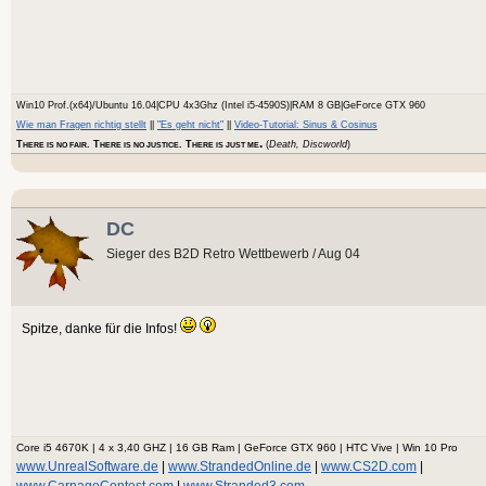
Win10 Prof.(x64)/Ubuntu 16.04|CPU 4x3Ghz (Intel i5-4590S)|RAM 8 GB|GeForce GTX 960
Wie man Fragen richtig stellt
||
"Es geht nicht"
||
Video-Tutorial: Sinus & Cosinus
.
T
. T
. T
(
Death, Discworld
)
HERE IS NO FAIR
HERE IS NO JUSTICE
HERE IS JUST ME
DC
Sieger des B2D Retro Wettbewerb / Aug 04
Spitze, danke für die Infos!
Core i5 4670K | 4 x 3,40 GHZ | 16 GB Ram | GeForce GTX 960 | HTC Vive | Win 10 Pro
www.UnrealSoftware.de
|
www.StrandedOnline.de
|
www.CS2D.com
|
www.CarnageContest.com
|
www.Stranded3.com