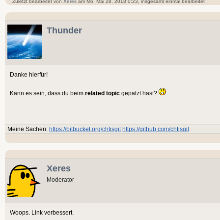
Zuletzt bearbeitet von
Xeres
am Mo, Mai 28, 2018 0:23, insgesamt einmal bearbeitet
Thunder
Danke hierfür!
Kann es sein, dass du beim
related topic
gepatzt hast?
Meine Sachen:
https://bitbucket.org/chtisgit
https://github.com/chtisgit
Xeres
Moderator
Woops. Link verbessert.