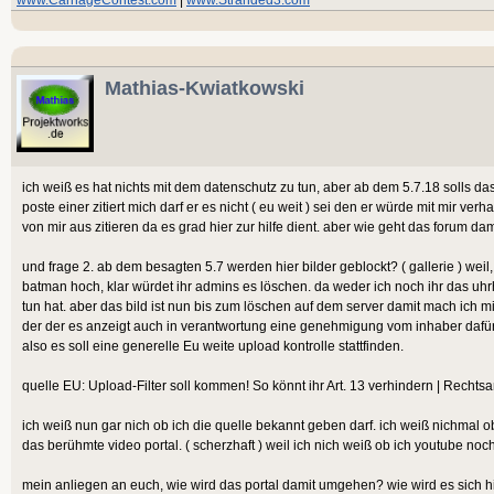
Mathias-Kwiatkowski
ich weiß es hat nichts mit dem datenschutz zu tun, aber ab dem 5.7.18 solls das 
poste einer zitiert mich darf er es nicht ( eu weit ) sei den er würde mit mir ver
von mir aus zitieren da es grad hier zur hilfe dient. aber wie geht das forum da
und frage 2. ab dem besagten 5.7 werden hier bilder geblockt? ( gallerie ) weil,
batman hoch, klar würdet ihr admins es löschen. da weder ich noch ihr das uhr
tun hat. aber das bild ist nun bis zum löschen auf dem server damit mach ich m
der der es anzeigt auch in verantwortung eine genehmigung vom inhaber dafür 
also es soll eine generelle Eu weite upload kontrolle stattfinden.
quelle EU: Upload-Filter soll kommen! So könnt ihr Art. 13 verhindern | Rechts
ich weiß nun gar nich ob ich die quelle bekannt geben darf. ich weiß nichmal 
das berühmte video portal. ( scherzhaft ) weil ich nich weiß ob ich youtube noch
mein anliegen an euch, wie wird das portal damit umgehen? wie wird es sich h