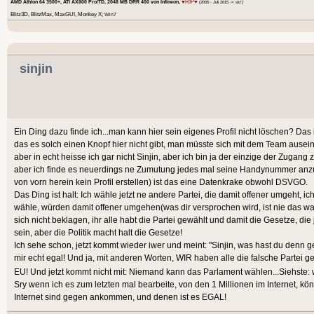
♥RIP♥
AMD Athlon 64 3500+, ATI AX800 Pro/TD, 2048 MB DRR 400 von Infineon,
(2005 - Juli 2015 -> sic!)
Blitz3D, BlitzMax, MaxGUI, Monkey X;
Win7
sinjin
Ein Ding dazu finde ich...man kann hier sein eigenes Profil nicht löschen? Das
das es solch einen Knopf hier nicht gibt, man müsste sich mit dem Team ausein
aber in echt heisse ich gar nicht Sinjin, aber ich bin ja der einzige der Zugang 
aber ich finde es neuerdings ne Zumutung jedes mal seine Handynummer anzu
von vorn herein kein Profil erstellen) ist das eine Datenkrake obwohl DSVGO.
Das Ding ist halt: Ich wähle jetzt ne andere Partei, die damit offener umgeht, ich 
wähle, würden damit offener umgehen(was dir versprochen wird, ist nie das was
sich nicht beklagen, ihr alle habt die Partei gewählt und damit die Gesetze, die jen
sein, aber die Politik macht halt die Gesetze!
Ich sehe schon, jetzt kommt wieder iwer und meint: "Sinjin, was hast du denn 
mir echt egal! Und ja, mit anderen Worten, WIR haben alle die falsche Partei ge
EU! Und jetzt kommt nicht mit: Niemand kann das Parlament wählen...Siehste:
Sry wenn ich es zum letzten mal bearbeite, von den 1 Millionen im Internet, kön
Internet sind gegen ankommen, und denen ist es EGAL!