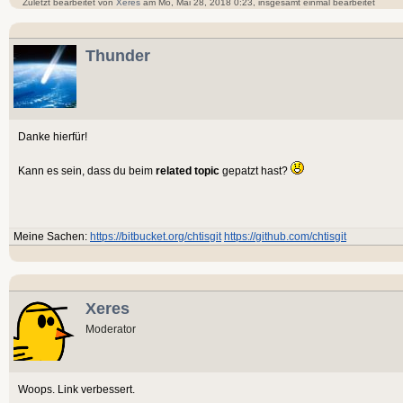
Zuletzt bearbeitet von
Xeres
am Mo, Mai 28, 2018 0:23, insgesamt einmal bearbeitet
Thunder
Danke hierfür!
Kann es sein, dass du beim
related topic
gepatzt hast?
Meine Sachen:
https://bitbucket.org/chtisgit
https://github.com/chtisgit
Xeres
Moderator
Woops. Link verbessert.