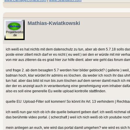
Mathias-Kwiatkowski
ich weiß es hat nichts mit dem datenschutz zu tun, aber ab dem 5.7.18 solls das 
poste einer zitiert mich darf er es nicht ( eu weit ) sei den er würde mit mir ver
von mir aus zitieren da es grad hier zur hilfe dient. aber wie geht das forum da
und frage 2. ab dem besagten 5.7 werden hier bilder geblockt? ( gallerie ) weil,
batman hoch, klar würdet ihr admins es löschen. da weder ich noch ihr das uhr
tun hat. aber das bild ist nun bis zum löschen auf dem server damit mach ich m
der der es anzeigt auch in verantwortung eine genehmigung vom inhaber dafür 
also es soll eine generelle Eu weite upload kontrolle stattfinden.
quelle EU: Upload-Filter soll kommen! So könnt ihr Art. 13 verhindern | Rechts
ich weiß nun gar nich ob ich die quelle bekannt geben darf. ich weiß nichmal 
das berühmte video portal. ( scherzhaft ) weil ich nich weiß ob ich youtube noch
mein anliegen an euch, wie wird das portal damit umgehen? wie wird es sich h