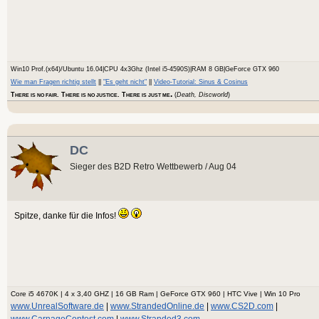
Win10 Prof.(x64)/Ubuntu 16.04|CPU 4x3Ghz (Intel i5-4590S)|RAM 8 GB|GeForce GTX 960
Wie man Fragen richtig stellt
||
"Es geht nicht"
||
Video-Tutorial: Sinus & Cosinus
.
T
. T
. T
(
Death, Discworld
)
HERE IS NO FAIR
HERE IS NO JUSTICE
HERE IS JUST ME
DC
Sieger des B2D Retro Wettbewerb / Aug 04
Spitze, danke für die Infos!
Core i5 4670K | 4 x 3,40 GHZ | 16 GB Ram | GeForce GTX 960 | HTC Vive | Win 10 Pro
www.UnrealSoftware.de
|
www.StrandedOnline.de
|
www.CS2D.com
|
www.CarnageContest.com
|
www.Stranded3.com