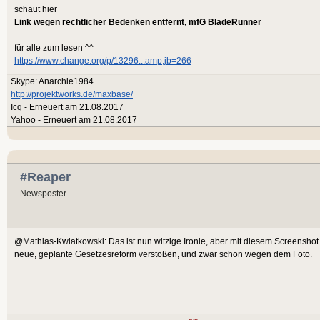
schaut hier
Link wegen rechtlicher Bedenken entfernt, mfG BladeRunner
für alle zum lesen ^^
https://www.change.org/p/13296...amp;jb=266
Skype: Anarchie1984
http://projektworks.de/maxbase/
Icq - Erneuert am 21.08.2017
Yahoo - Erneuert am 21.08.2017
#Reaper
Newsposter
@Mathias-Kwiatkowski: Das ist nun witzige Ironie, aber mit diesem Screenshot w
neue, geplante Gesetzesreform verstoßen, und zwar schon wegen dem Foto.