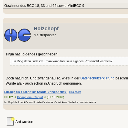
Gewinner des BCC 18, 33 und 65 sowie MiniBCC 9
Holzchopf
Meisterpacker
sinjin hat Folgendes geschrieben:
Ein Ding dazu finde ich...man kann hier sein eigenes Profil nicht löschen?
Doch natürlich. Und zwar genau so, wie's in der
Datenschutzerklärung
beschrie
Wurde afaik auch schon in Anspruch genommen.
Erledige alles Schritt um Schritt - erledige alles.
-
Holzchopf
CC BY
♫
BinaryBorn - Yogurt
♫ (31.10.2018)
Im Kopf da knackt's und knistert's sturm - 's ist kein Gedanke, nur ein Wurm