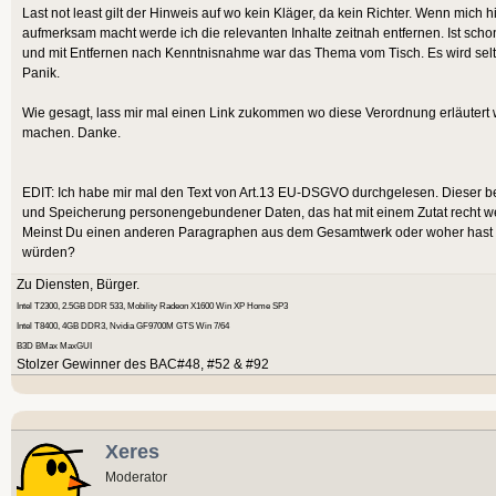
Last not least gilt der Hinweis auf wo kein Kläger, da kein Richter. Wenn mic
aufmerksam macht werde ich die relevanten Inhalte zeitnah entfernen. Ist sch
und mit Entfernen nach Kenntnisnahme war das Thema vom Tisch. Es wird selt
Panik.
Wie gesagt, lass mir mal einen Link zukommen wo diese Verordnung erläutert
machen. Danke.
EDIT: Ich habe mir mal den Text von Art.13 EU-DSGVO durchgelesen. Dieser beh
und Speicherung personengebundener Daten, das hat mit einem Zutat recht we
Meinst Du einen anderen Paragraphen aus dem Gesamtwerk oder woher hast Du
würden?
Zu Diensten, Bürger.
Intel T2300, 2.5GB DDR 533, Mobility Radeon X1600 Win XP Home SP3
Intel T8400, 4GB DDR3, Nvidia GF9700M GTS Win 7/64
B3D BMax MaxGUI
Stolzer Gewinner des BAC#48, #52 & #92
Xeres
Moderator