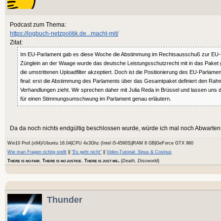
Podcast zum Thema:
https://logbuch-netzpolitik.de...macht-mit/
Zitat:
Im EU-Parlament gab es diese Woche die Abstimmung im Rechtsausschuß zur EU-Ur
Zünglein an der Waage wurde das deutsche Leistungsschutzrecht mit in das Paket
die umstrittenen Uploadfilter akzeptiert. Doch ist die Positionierung des EU-Parlame
final: erst die Abstimmung des Parlaments über das Gesamtpaket definiert den Rahmen
Verhandlungen zieht. Wir sprechen daher mit Julia Reda in Brüssel und lassen uns
für einen Stimmungsumschwung im Parlament genau erläutern.
Da da noch nichts endgültig beschlossen wurde, würde ich mal noch Abwarten u
Win10 Prof.(x64)/Ubuntu 16.04|CPU 4x3Ghz (Intel i5-4590S)|RAM 8 GB|GeForce GTX 960
Wie man Fragen richtig stellt
||
"Es geht nicht"
||
Video-Tutorial: Sinus & Cosinus
.
T
. T
. T
(
Death, Discworld
)
HERE IS NO FAIR
HERE IS NO JUSTICE
HERE IS JUST ME
Thunder