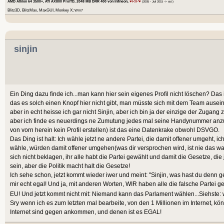
♥RIP♥
AMD Athlon 64 3500+, ATI AX800 Pro/TD, 2048 MB DRR 400 von Infineon,
(2005 - Juli 2015 -> sic!)
Blitz3D, BlitzMax, MaxGUI, Monkey X;
Win7
sinjin
Ein Ding dazu finde ich...man kann hier sein eigenes Profil nicht löschen? Das
das es solch einen Knopf hier nicht gibt, man müsste sich mit dem Team ausein
aber in echt heisse ich gar nicht Sinjin, aber ich bin ja der einzige der Zugang 
aber ich finde es neuerdings ne Zumutung jedes mal seine Handynummer anzu
von vorn herein kein Profil erstellen) ist das eine Datenkrake obwohl DSVGO.
Das Ding ist halt: Ich wähle jetzt ne andere Partei, die damit offener umgeht, ich 
wähle, würden damit offener umgehen(was dir versprochen wird, ist nie das was
sich nicht beklagen, ihr alle habt die Partei gewählt und damit die Gesetze, die jen
sein, aber die Politik macht halt die Gesetze!
Ich sehe schon, jetzt kommt wieder iwer und meint: "Sinjin, was hast du denn 
mir echt egal! Und ja, mit anderen Worten, WIR haben alle die falsche Partei ge
EU! Und jetzt kommt nicht mit: Niemand kann das Parlament wählen...Siehste:
Sry wenn ich es zum letzten mal bearbeite, von den 1 Millionen im Internet, kön
Internet sind gegen ankommen, und denen ist es EGAL!