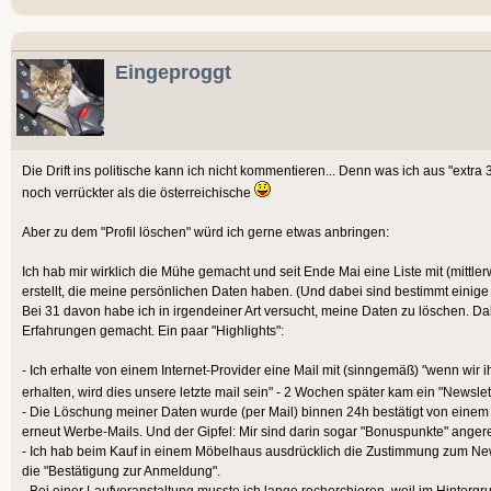
Eingeproggt
Die Drift ins politische kann ich nicht kommentieren... Denn was ich aus "extra 3
noch verrückter als die österreichische
Aber zu dem "Profil löschen" würd ich gerne etwas anbringen:
Ich hab mir wirklich die Mühe gemacht und seit Ende Mai eine Liste mit (mittler
erstellt, die meine persönlichen Daten haben. (Und dabei sind bestimmt einig
Bei 31 davon habe ich in irgendeiner Art versucht, meine Daten zu löschen. Da
Erfahrungen gemacht. Ein paar "Highlights":
- Ich erhalte von einem Internet-Provider eine Mail mit (sinngemäß) "wenn wi
erhalten, wird dies unsere letzte mail sein" - 2 Wochen später kam ein "Newslett
- Die Löschung meiner Daten wurde (per Mail) binnen 24h bestätigt von einem Z
erneut Werbe-Mails. Und der Gipfel: Mir sind darin sogar "Bonuspunkte" ange
- Ich hab beim Kauf in einem Möbelhaus ausdrücklich die Zustimmung zum News
die "Bestätigung zur Anmeldung".
- Bei einer Laufveranstaltung musste ich lange recherchieren, weil im Hinter