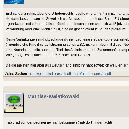
Erstmal ganz ruhig. Über die Urheberrechtsnovelle wird am 5.7. im EU Parlame
sie dann beschlossen ist. Soweit ich weiß muss dann noch der Rat d. EU ein
irgendwann feststehen -- falls es überhaupt beschlossen wird. Ich weiß jetzt eh
Verordnung oder eine Richtlinie ist, also da gibt es eventuell auch Spielraum.
Reine Verlinkungen sind ok, solange du nicht auf eine illegale Kopie von urheb
(irgendwelche Kinofilme auf streaming seiten z.B.). Es kann aber mit dieser N
eine Nachrichtenseite auch den Titel des Artikels und eine Zusammenfassung 
Wie gesagt, es ist auch ab dem 5.7. noch kein Gesetz!
Da die meisten hier aber aus Deutschland sind: Ihr habt soweit ich weiß eh sc
Meine Sachen:
https://bitbucket.org/chtisgit
https://github.com/chtisgit
Mathias-Kwiatkowski
hab grad von der pedition ne mail bekommen (hab dort mitgemacht)