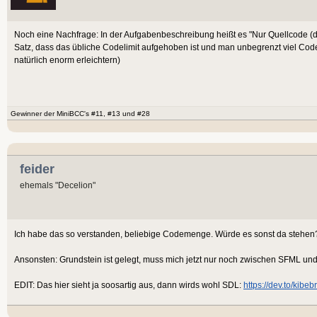
Noch eine Nachfrage: In der Aufgabenbeschreibung heißt es "Nur Quellcode (dav
Satz, dass das übliche Codelimit aufgehoben ist und man unbegrenzt viel Cod
natürlich enorm erleichtern)
Gewinner der MiniBCC's #11, #13 und #28
feider
ehemals "Decelion"
Ich habe das so verstanden, beliebige Codemenge. Würde es sonst da stehe
Ansonsten: Grundstein ist gelegt, muss mich jetzt nur noch zwischen SFML un
EDIT: Das hier sieht ja soosartig aus, dann wirds wohl SDL:
https://dev.to/kibe