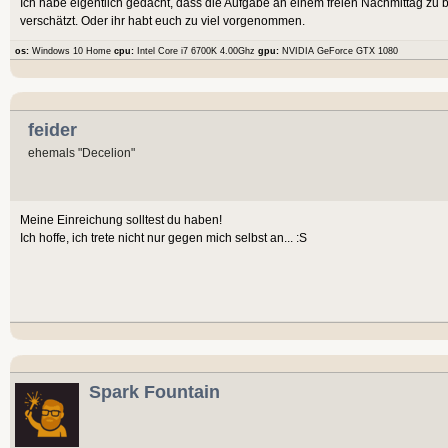
Ich habe eigentlich gedacht, dass die Aufgabe an einem freien Nachmittag zu be
verschätzt. Oder ihr habt euch zu viel vorgenommen.
os:
Windows 10 Home
cpu:
Intel Core i7 6700K 4.00Ghz
gpu:
NVIDIA GeForce GTX 1080
feider
ehemals "Decelion"
Meine Einreichung solltest du haben!
Ich hoffe, ich trete nicht nur gegen mich selbst an... :S
Spark Fountain