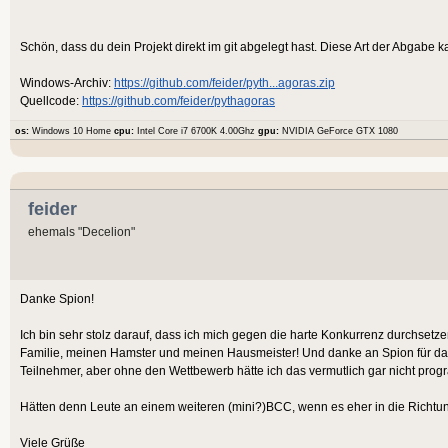
Schön, dass du dein Projekt direkt im git abgelegt hast. Diese Art der Abgabe 
Windows-Archiv:
https://github.com/feider/pyth...agoras.zip
Quellcode:
https://github.com/feider/pythagoras
os:
Windows 10 Home
cpu:
Intel Core i7 6700K 4.00Ghz
gpu:
NVIDIA GeForce GTX 1080
feider
ehemals "Decelion"
Danke Spion!
Ich bin sehr stolz darauf, dass ich mich gegen die harte Konkurrenz durchsetze
Familie, meinen Hamster und meinen Hausmeister! Und danke an Spion für das
Teilnehmer, aber ohne den Wettbewerb hätte ich das vermutlich gar nicht progr
Hätten denn Leute an einem weiteren (mini?)BCC, wenn es eher in die Richtun
Viele Grüße