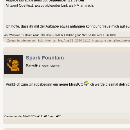
Abgabe bis spätestens
30. September, 23:59 Uhr
Mitsamt Quelltext, Executable/oder Link als PM an mich.
Ich hoffe, dass ihr mit der Aufgabe etwas anfangen könnt und freue mich auf e
os:
Windows 10 Home
cpu:
Intel Core i7 6700K 4.00Ghz
gpu:
NVIDIA GeForce GTX 1080
Zuletzt bearbeitet von
SpionAtom
am Mo, Aug 31, 2020 11:12, insgesamt einmal bearbeitet
Spark Fountain
Betreff:
Coole Sache
Pünktlich zum Urlaubsbeginn ein neuer MiniBCC
Ich werde diesmal definiti
Gewinner der MiniBCC's #11, #13 und #28