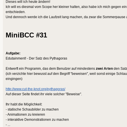
Dieses will ich heute ändern!
Ich will es diesmal vom Scope her kleiner halten, also habe ich mich gegen ei
entschieden.
Und dennoch werde ich die Laufzeit lang machen, da zwar die Sommerpause anst
MiniBCC #31
Aufgabe:
Edutainment! - Der Satz des Pythagoras
Entwerft ein Programm, das dem Benutzer auf mindestens
zwei Arten
den Satz
(ich verzichte hier bewusst auf den Begriff "beweisen", weil sonst einige Schl
eingingen)
http://www.cut-the-knot.org/pythagoras/
Auf dieser Seite findet ihr viele solcher "Beweise".
Ihr habt die Möglichkeit:
- statische Schaubilder zu machen
- Animationen zu kreieren
- interaktive Demonstrationen zu machen
- ...