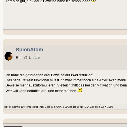
Trifft sich gut, für 2 der 3 Beweise habe ich schon Ideen
SpionAtom
Betreff:
Update
Ich habe die geforderten drei Beweise auf
zwei
reduziert.
Das bedeutet rein funktional müsst ihr zwar immer noch eine Art Auswahlmenü mi
Beweise mehr auszuformulieren. Vielleicht hilft das bei der Motivation und b
Wer will kann natürlich drei und mehr machen.
os:
Windows 10 Home
cpu:
Intel Core i7 6700K 4.00Ghz
gpu:
NVIDIA GeForce GTX 1080