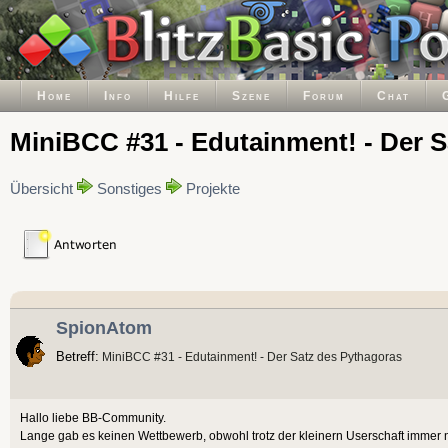
Home
Info
Hilfe
Szene
Forum
Chat
MiniBCC #31 - Edutainment! - Der 
Übersicht
Sonstiges
Projekte
SpionAtom
Betreff:
MiniBCC #31 - Edutainment! - Der Satz des Pythagoras
Hallo liebe BB-Community.
Lange gab es keinen Wettbewerb, obwohl trotz der kleinern Userschaft immer n