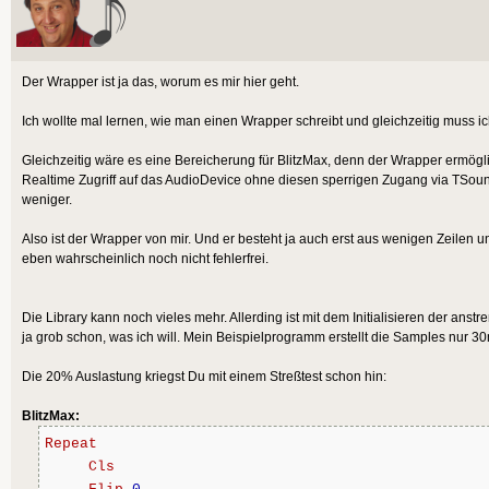
Function
 _KillDevice:
In
Ptr
) = 
"ma_device_uninit"
End
Extern
Der Wrapper ist ja das, worum es mir hier geht.
Ich wollte mal lernen, wie man einen Wrapper schreibt und gleichzeitig muss ic
Gleichzeitig wäre es eine Bereicherung für BlitzMax, denn der Wrapper ermögl
Realtime Zugriff auf das AudioDevice ohne diesen sperrigen Zugang via TSound
weniger.
Also ist der Wrapper von mir. Und er besteht ja auch erst aus wenigen Zeilen un
eben wahrscheinlich noch nicht fehlerfrei.
Die Library kann noch vieles mehr. Allerding ist mit dem Initialisieren der anstr
ja grob schon, was ich will. Mein Beispielprogramm erstellt die Samples nur 
Die 20% Auslastung kriegst Du mit einem Streßtest schon hin:
BlitzMax:
Repeat
Cls