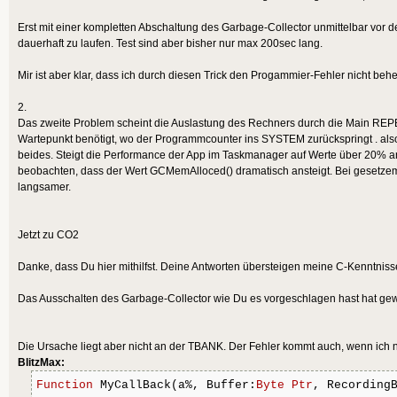
Erst mit einer kompletten Abschaltung des Garbage-Collector unmittelbar vor
dauerhaft zu laufen. Test sind aber bisher nur max 200sec lang.
Mir ist aber klar, dass ich durch diesen Trick den Progammier-Fehler nicht be
2.
Das zweite Problem scheint die Auslastung des Rechners durch die Main REPEA
Wartepunkt benötigt, wo der Programmcounter ins SYSTEM zurückspringt . als
beides. Steigt die Performance der App im Taskmanager auf Werte über 20% a
beobachten, dass der Wert GCMemAlloced() dramatisch ansteigt. Bei gesetzem
langsamer.
Jetzt zu CO2
Danke, dass Du hier mithilfst. Deine Antworten übersteigen meine C-Kenntniss
Das Ausschalten des Garbage-Collector wie Du es vorgeschlagen hast hat gewi
Die Ursache liegt aber nicht an der TBANK. Der Fehler kommt auch, wenn ich nic
BlitzMax:
Function
 MyCallBack(a%, Buffer:
Byte
Ptr
, Recording