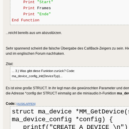
Print
"Start"
Print
 Frames
Print
"Ende"
End
Function
...reicht bereits aus um abzustürzen.
Sehr spannend scheint die falsche Übergabe des CallBack-Zeigers zu sein. H
und im englischen Forum nachhaken.
Zitat:
... 3.) Was gibt diese Funktion zurück? Code:
ma_device_config_init(DeviceTyp)...
Es ist eine große STRUCT. In ihr legt man die gewünschten Parameter und den 
die Adresse *config der STRUCT einmalig an die miniaudio.h-Funktion
ma_devi
Code:
[AUSKLAPPEN]
struct ma_device *MM_GetDevice(
ma_device_config *config) {
printf("CREATE A DEVICE \n")