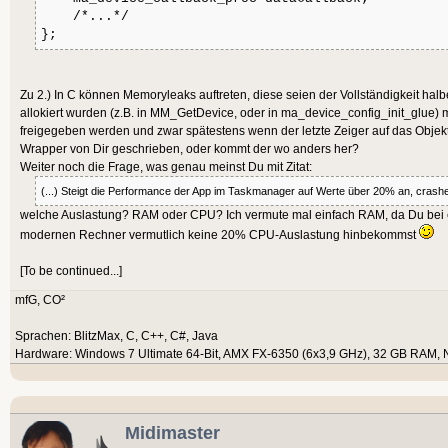
/*...*/
printf("set sample rate= %i \
End
Type
};
>sampleRate);
printf("sizeof struct %i \n",
Zu 2.) In C können Memoryleaks auftreten, diese seien der Vollständigkeit halbe
return instance;
Extern
"C"
allokiert wurden (z.B. in MM_GetDevice, oder in ma_device_config_init_glue) m
}
freigegeben werden und zwar spätestens wenn der letzte Zeiger auf das Objekt s
Function
 _DeviceConfigI
Wrapper von Dir geschrieben, oder kommt der wo anders her?
DeviceType:
Int
 ) = 
"ma_device_c
Weiter noch die Frage, was genau meinst Du mit Zitat:
Function
 _SetDeviceConf
(...) Steigt die Performance der App im Taskmanager auf Werte über 20% an, crash
welche Auslastung? RAM oder CPU? Ich vermute mal einfach RAM, da Du bei
Ptr
, Format:
Int
, Channels:
Int
, 
modernen Rechner vermutlich keine 20% CPU-Auslastung hinbekommst
CallBack:
Byte
Ptr
 ) = 
"MM_SetDe
[To be continued...]
Function
 GetDevice:
Byte
mfG, CO²
(DeviceRAM:
Byte
Ptr
) = 
"MM_GetD
Sprachen: BlitzMax, C, C++, C#, Java
Function
 _StartDevice:
I
Hardware: Windows 7 Ultimate 64-Bit, AMX FX-6350 (6x3,9 GHz), 32 GB RAM, 
Ptr
) = 
"ma_device_start"
Function
 _StopDevice:
In
Ptr
) = 
"ma_device_stop"
Midimaster