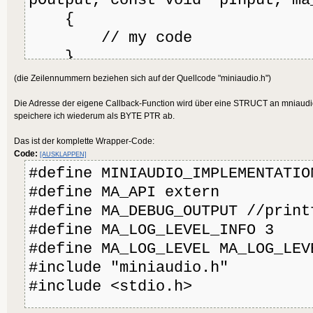
pOutput, const void* pInput, ma
{
// my code
}
(die Zeilennummern beziehen sich auf der Quellcode "miniaudio.h")
and the caller in midiaudio.h:
Die Adresse der eigene Callback-Function wird über eine STRUCT an mniaud
// at line 3125
speichere ich wiederum als BYTE PTR ab.
typedef void (* ma_device_callb
Das ist der komplette Wrapper-Code:
pDevice, void* pOutput, const v
Code:
[AUSKLAPPEN]
ma_uint32 frameCount);
#define MINIAUDIO_IMPLEMENTATIO
#define MA_API extern
#define MA_DEBUG_OUTPUT //print
#define MA_LOG_LEVEL_INFO 3
#define MA_LOG_LEVEL MA_LOG_LEV
#include "miniaudio.h"
#include <stdio.h>