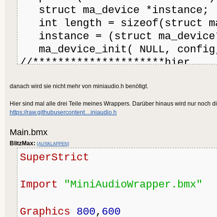
struct ma_device *instance;
int length = sizeof(struct ma
instance = (struct ma_device*
ma_device_init( NULL, config
//*********************hier
printf("set sample rate= %i \
danach wird sie nicht mehr von miniaudio.h benötigt.
>sampleRate);
printf("sizeof struct %i \n",
Hier sind mal alle drei Teile meines Wrappers. Darüber hinaus wird nur noch di
https://raw.githubusercontent....iniaudio.h
return instance;
}
Main.bmx
BlitzMax:
[AUSKLAPPEN]
SuperStrict
Import
"MiniAudioWrapper.bmx"
Graphics
800
,
600