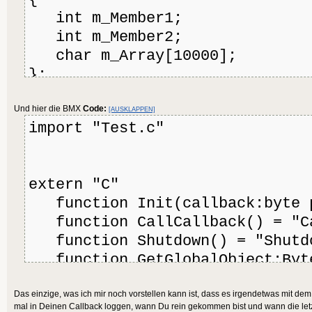
int m_Member1;
int m_Member2;
char m_Array[10000];
};
Und hier die BMX
typedef void(* callback_functio
Code:
[AUSKLAPPEN]
import "Test.c"
*pStruct, int test);
struct CMyStruct *pGlobalObject
extern "C"
callback_function globalCallbac
function Init(callback:byte p
function CallCallback() = "Ca
void Init(callback_function cal
function Shutdown() = "Shutd
{
function GetGlobalObject:Byt
globalCallback = callback;
"GetGlobalObject"
pGlobalObject = (struct CMyS
Das einzige, was ich mir noch vorstellen kann ist, dass es irgendetwas mit de
function CreateStruct:Byte p
*)malloc(sizeof(struct CMyStruc
mal in Deinen Callback loggen, wann Du rein gekommen bist und wann die letz