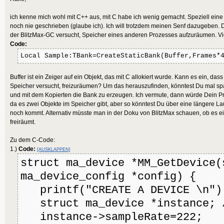
End
Extern
ma_device_config *config) {
End
Method
printf("CREATE A DEVICE \n")
ich kenne mich wohl mit C++ aus, mit C habe ich wenig gemacht. Speziell ein
noch nie geschrieben (glaube ich). Ich will trotzdem meinen Senf dazugeben. 
Function
 MyCallBack_II(a%, Buff
struct ma_device *instance;
der BlitzMax-GC versucht, Speicher eines anderen Prozesses aufzuräumen. Viell
RecordingBuffer:
Byte
Ptr
, Frame
instance->sampleRate=222;
Code:
Local Sample:TBank=CreateStaticBank(Buffer,Frames*
Local
int length = sizeof(struct ma
instance = (struct ma_device*
Sample:
TBank
=
CreateStaticBank
(B
Buffer ist ein Zeiger auf ein Objekt, das mit C allokiert wurde. Kann es ein, d
ma_device_init( NULL, config,
Local
 z%=Frames
Speicher versucht, freizuräumen? Um das herauszufinden, könntest Du mal spa
und mit dem Kopierten die Bank zu erzeugen. Ich vermute, dann würde Dein Pr
printf("set sample rate= %i \
End
Function
da es zwei Objekte im Speicher gibt, aber so könntest Du über eine längere La
>sampleRate);
noch kommt. Alternativ müsste man in der Doku von BlitzMax schauen, ob es ein
freiräumt.
return instance;
}
Zu dem C-Code:
1.)
Code:
[AUSKLAPPEN]
struct ma_device *MM_GetDevice(
ma_device_config *config) {
printf("CREATE A DEVICE \n")
struct ma_device *instance; 
instance->sampleRate=222;