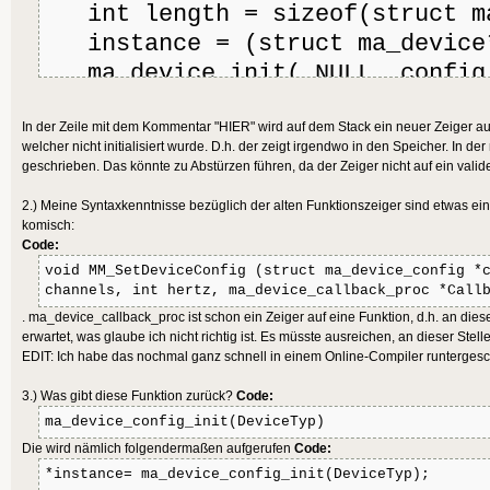
int length = sizeof(struct ma
instance = (struct ma_device*
ma_device_init( NULL, config,
printf("set sample rate= %i \
In der Zeile mit dem Kommentar "HIER" wird auf dem Stack ein neuer Zeiger au
>sampleRate);
welcher nicht initialisiert wurde. D.h. der zeigt irgendwo in den Speicher. In 
return instance;
geschrieben. Das könnte zu Abstürzen führen, da der Zeiger nicht auf ein valide
}
2.) Meine Syntaxkenntnisse bezüglich der alten Funktionszeiger sind etwas einge
komisch:
Code:
void MM_SetDeviceConfig (struct ma_device_config *
channels, int hertz, ma_device_callback_proc *Call
. ma_device_callback_proc ist schon ein Zeiger auf eine Funktion, d.h. an diese
erwartet, was glaube ich nicht richtig ist. Es müsste ausreichen, an dieser Ste
EDIT: Ich habe das nochmal ganz schnell in einem Online-Compiler runterges
3.) Was gibt diese Funktion zurück?
Code:
ma_device_config_init(DeviceTyp)
Die wird nämlich folgendermaßen aufgerufen
Code:
*instance= ma_device_config_init(DeviceTyp);