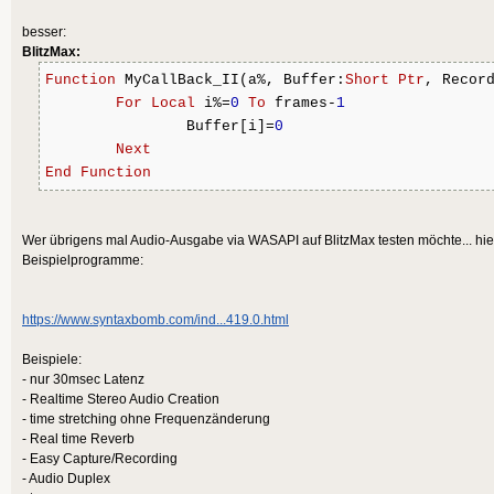
besser:
BlitzMax:
Function
 MyCallBack_II(a%, Buffer:
Short
Ptr
, Recor
For
Local
 i%=
0
To
 frames-
1
		Buffer[i]=
0
Next
End
Function
Wer übrigens mal Audio-Ausgabe via WASAPI auf BlitzMax testen möchte... hier
Beispielprogramme:
https://www.syntaxbomb.com/ind...419.0.html
Beispiele:
- nur 30msec Latenz
- Realtime Stereo Audio Creation
- time stretching ohne Frequenzänderung
- Real time Reverb
- Easy Capture/Recording
- Audio Duplex