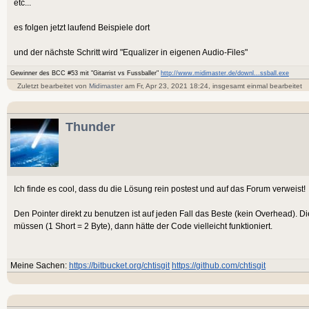
etc...
es folgen jetzt laufend Beispiele dort
und der nächste Schritt wird "Equalizer in eigenen Audio-Files"
Gewinner des BCC #53 mit "Gitarrist vs Fussballer"
http://www.midimaster.de/downl...ssball.exe
Zuletzt bearbeitet von
Midimaster
am Fr, Apr 23, 2021 18:24, insgesamt einmal bearbeitet
Thunder
Ich finde es cool, dass du die Lösung rein postest und auf das Forum verweist!
Den Pointer direkt zu benutzen ist auf jeden Fall das Beste (kein Overhead). D
müssen (1 Short = 2 Byte), dann hätte der Code vielleicht funktioniert.
Meine Sachen:
https://bitbucket.org/chtisgit
https://github.com/chtisgit