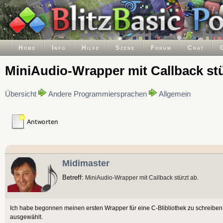
Home
Info
Hilfe
Szene
Forum
Chat
MiniAudio-Wrapper mit Callback stü
Übersicht
Andere Programmiersprachen
Allgemein
Midimaster
Betreff:
MiniAudio-Wrapper mit Callback stürzt ab.
Ich habe begonnen meinen ersten Wrapper für eine C-Blibliothek zu schreiben 
ausgewählt.