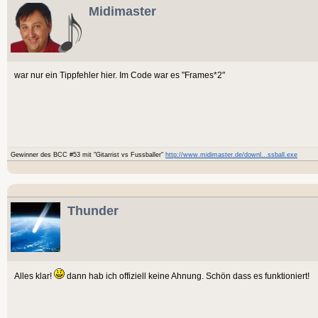
Midimaster
war nur ein Tippfehler hier. Im Code war es "Frames*2"
Gewinner des BCC #53 mit "Gitarrist vs Fussballer"
http://www.midimaster.de/downl...ssball.exe
Thunder
Alles klar!
dann hab ich offiziell keine Ahnung. Schön dass es funktioniert!