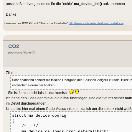
anschließend vergessen es für die "echte"
ma_device_init()
aufzunehmen.
Method
 StartDev
printf("set sample rate= %i \
			_Star
Danke
>sampleRate);
(Device:
Byte
Ptr
)
Gewinner des BCC #53 mit "Gitarrist vs Fussballer"
http://www.midimaster.de/downl...ssball.exe
config->dataCallback= Callba
End
Method
printf("set callback pointer=
>dataCallback);
CO2
}
ehemals "SirMO"
Method
 StopDevi
			_StopD
(Device:
Byte
Ptr
)	
Zitat:
struct ma_device *MM_GetDevice(
End
Method
Sehr spannend scheint die falsche Übergabe des CallBack-Zeigers zu sein. Hierzu
ma_device_config *config) {
englischen Forum nachhaken.
printf("CREATE A DEVICE \n")
- Sie ist formal nicht falsch, nur komisch
struct ma_device *instance;
Ich habe den Code der miniaudio.h mal überflogen, und die Structs selber halten
im Detail durchgegangen...
Method
 KillDevi
Ich packe hier mal einen Code-Ausschnitt rein, da ich um die Lizenz nicht wei
			_KillD
int length = sizeof(struct ma
struct ma_device_config
{
instance = (struct ma_device*
(Device:
Byte
Ptr
)
/*...*/
ma_device_init( NULL, config,
End
Method
ma_device_callback_proc dataCallback;