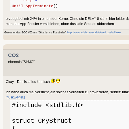
Flip
0
Until
AppTerminate
()
erzeugt bei mir 24% in einem der Kerne. Ohne ein DELAY 0 stürzt hier leider
man das App-Fenster verschieben, ohne dass die Sounds abbrechen.
Gewinner des BCC #53 mit "Gitarrist vs Fussballer"
http://www.midimaster.de/downl...ssball.exe
CO2
ehemals "SirMO"
Okay... Das ist alles komisch
Ich habe auch mal versucht, ein solches Verhalten zu provozieren, "leider" funk
[AUSKLAPPEN]
#include <stdlib.h>
struct CMyStruct
{