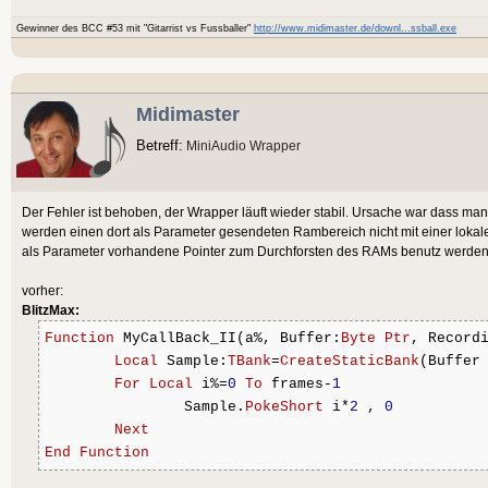
Gewinner des BCC #53 mit "Gitarrist vs Fussballer"
http://www.midimaster.de/downl...ssball.exe
Midimaster
Betreff:
MiniAudio Wrapper
Der Fehler ist behoben, der Wrapper läuft wieder stabil. Ursache war dass man
werden einen dort als Parameter gesendeten Rambereich nicht mit einer loka
als Parameter vorhandene Pointer zum Durchforsten des RAMs benutz werden 
vorher:
BlitzMax:
Function
 MyCallBack_II(a%, Buffer:
Byte
Ptr
, Record
Local
 Sample:
TBank
=
CreateStaticBank
(Buffer
For
Local
 i%=
0
To
 frames-
1
		Sample.
PokeShort
 i*
2
 , 
0
Next
End
Function