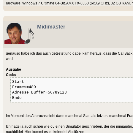
Hardware: Windows 7 Ultimate 64-Bit, AMX FX-6350 (6x3,9 GHz), 32 GB RAM, 
DrawText "memory=" + GCMemAll
{
flip 1
return pGlobalObject;
until appterminate()
}
Midimaster
Shutdown()
void Shutdown()
{
end
if (pGlobalObject)
genauso habe ich das auch getestet und dabei kam heraus, dass die CallBack
wird.
{
free(pGlobalObject);
Ausgabe
Code:
}
Start
}
Frames=480
Adresse Buffer=56789123
Ende
Im Moment des Abbruchs steht dann manchmal Start als letztes, manchmal F
Ich hatte ja auch schon wie du einen Simulator geschrieben, der die miniaudio
nachbildet. Hier kommt es zu keinerlei Abstürzen.