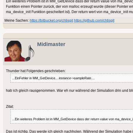
malloc(length);
Function
 MyCallBack(a%, Buffer:
Ein weiteres Problem ist in MM_GetDevice dass der return value von ma_device_i
Return
False
*instance= ma_device_config
Funktion einen Pointer zurück, der von malloc erzeugt wurde (dieser Pointer en
RecordingBuffer:
Byte
Ptr
, Frame
ma_device_init Funktion gescheitert ist). Der return wert von ma_device_ini
Return
printf("set sample rate= %i
Local
Meine Sachen:
https://bitbucket.org/chtisgit
https://github.com/chtisgit
End
Method
>sampleRate);
Sample:
TBank
=
CreateStaticBank
(B
return instance;
For
Local
 i%=
0
To
 frame
}
Midimaster
        arc1=arc1+
MouseX
()/
100.
Method
 SetDevic
        arc2=arc2+
MouseY
()/
100.
Channels:
Int
, SampleRate:
Int
 	   Sample.
PokeShort
 i*
4
Byte
Ptr
)
Int
(
Sin
(arc1)*
10000.0
)
// Device Filler:
Thunder hat Folgendes geschrieben:
			_SetDeviceConfig 
	   Sample.
PokeShort
 i*
4
...EinFehler in MM_GetDevice...
instance->sampleRate
....
void MM_SetDeviceConfig (struct
DeviceConfig, Format, Channels, 
Int
*config, int format, int channe
(
Sin
(arc2)*
10000.0
)
UserCallBackPointer 
hab ich gleich rausgenommen. War eh nur während der Simulation drin und bli
ma_device_callback_proc *Callba
Next
			Devic
printf("FILL_VALUE_B \n");
End
Function
			Device
Zitat:
config->sampleRate=hertz;
End
Method
config->playback.format=form
...Ein weiteres Problem ist in MM_GetDevice dass der return value von ma_device_ini
config->playback.channels=ch
Das ist richtig. Das werde ich gleich nachholen. Während der Simulation habe