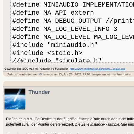
Const
 SUCCESS:
I
#define MINIAUDIO_IMPLEMENTATIO
Repeat
#define MA_API extern
Cls
Field
  DeviceCo
#define MA_DEBUG_OUTPUT //print
DrawText
"Move your Mou
Device:
Byte
Ptr
, DeviceBank:
TBa
#define MA_LOG_LEVEL_INFO 3
frequencies"
, 
100
,
100
#define MA_LOG_LEVEL MA_LOG_LEV
DrawText
"memory="
 + 
GC
#include "miniaudio.h"
Global
 UserCall
100
,
130
#include <stdio.h>
DrawText
 (
Milli
//#include "simulate.h"
Method
Delay
0
Gewinner des BCC #53 mit "Gitarrist vs Fussballer"
GetDeviceConfig:
http://www.midimaster.de/downl...ssball.exe
Int
(DeviceType:
Zuletzt bearbeitet von
Midimaster
am Di, Apr 20, 2021 13:01, insgesamt einmal bearbeitet
Flip
1
If
 Devi
struct ma_device_config
Until
AppTerminate
()
Return
False
Thunder
*ma_device_config_init_glue(int
'GCResume
If
 Devi
printf("START_DEVICE_GLUE 
Miniaudio.KillDevice()
DeviceType>
4
Return
False
struct ma_device_config *i
End
Self
.De
int length = sizeof(struct 
EinFehler in MM_GetDevice ist der Zugriff auf sampleRate durch den nicht initial
_DeviceConfigInit(DeviceType)
instance = (struct ma_devi
potentiell zufälliger Pointer dereferenziert. Die Zeile
instance->sampleRate
mus
If
Self