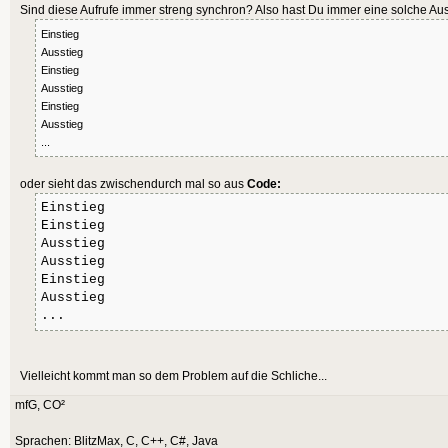
"CreateStruct"
}
Sind diese Aufrufe immer streng synchron? Also hast Du immer eine solche Aus
end extern
Einstieg
Ausstieg
void CallCallback()
Einstieg
{
Ausstieg
Einstieg
function MyCallback(obj:byte pt
if (globalCallback)
Ausstieg
CreateBank(100000)
{
...
end function
globalCallback(pGlobalObje
oder sieht das zwischendurch mal so aus
Code:
}
Einstieg
}
Einstieg
Ausstieg
' Programm:
Ausstieg
graphics 800, 600
struct CMyStruct *CreateStruct(
Einstieg
Ausstieg
{
...
Init(MyCallback)
return (struct CMyStruct *)ma
CMyStruct));
Vielleicht kommt man so dem Problem auf die Schliche...
repeat
}
mfG, CO²
Cls
CallCallback()
struct CMyStruct *GetGlobalObje
Sprachen: BlitzMax, C, C++, C#, Java