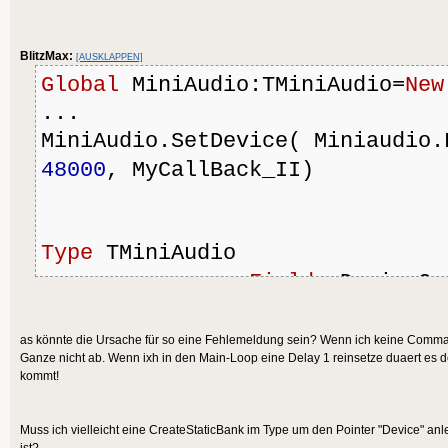
struct ma_device_config
*ma_device_config_init_glue(int
BlitzMax:
[AUSKLAPPEN]
printf("START_DEVICE_GLUE 
Global
 MiniAudio:TMiniAudio=
New
struct ma_device_config *i
...
int length = sizeof(struct 
MiniAudio.SetDevice( Miniaudio.
instance = (struct ma_devi
48000
, MyCallBack_II)
malloc(length);
*instance= ma_device_config
printf("set sample rate= %i
Type
 TMiniAudio
>sampleRate);
Field
  DeviceCo
return instance;
Device:
Byte
Ptr
}
as könnte die Ursache für so eine Fehlemeldung sein? Wenn ich keine Command
Ganze nicht ab. Wenn ixh in den Main-Loop eine Delay 1 reinsetze duaert es de
....
kommt!
Method
 SetDevic
// Device Filler:
Channels:
Int
, SampleRate:
Int
Muss ich vielleicht eine CreateStaticBank im Type um den Pointer "Device" an
ist?