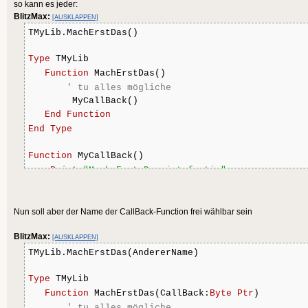
so kann es jeder:
BlitzMax:
[AUSKLAPPEN]
TMyLib.MachErstDas()
Type
 TMyLib
Function
 MachErstDas()
' tu alles mögliche
        MyCallBack()
End
Function
End
Type
Function
 MyCallBack()
Print
"Mach Erst Das ist fertig"
End
Function
Nun soll aber der Name der CallBack-Function frei wählbar sein
BlitzMax:
[AUSKLAPPEN]
TMyLib.MachErstDas(AndererName)
Type
 TMyLib
Function
 MachErstDas(CallBack:
Byte
Ptr
)
' tu alles mögliche