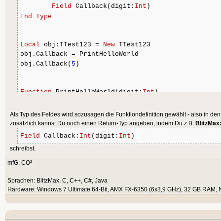
Field
 Callback(digit:
Int
)
End
Type
Local
 obj:TTest123 = 
New
 TTest123
obj.Callback = PrintHelloWorld
obj.Callback(
5
)
Function
 PrintHelloWorld(digit:
Int
)
Print
"Hello, World"
 + digit
End
Function
Als Typ des Feldes wird sozusagen die Funktiondefinition gewählt - also in d
zusätzlich kannst Du noch einen Return-Typ angeben, indem Du z.B.
BlitzMax
Field
 Callback:
Int
(digit:
Int
)
schreibst.
mfG, CO²
Sprachen: BlitzMax, C, C++, C#, Java
Hardware: Windows 7 Ultimate 64-Bit, AMX FX-6350 (6x3,9 GHz), 32 GB RAM, 