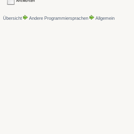
End
Type
Function
 MyCallBack()
Übersicht
Andere Programmiersprachen
Allgemein
Print
"hello"
End
Function