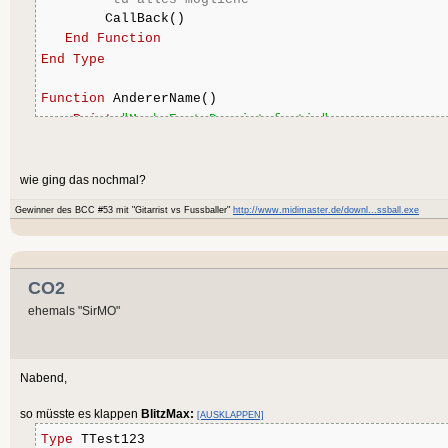
        CallBack()
End
Function
End
Type
Function
 AndererName()
Print
"Mach Erst Das ist fertig"
End
Function
wie ging das nochmal?
Gewinner des BCC #53 mit "Gitarrist vs Fussballer"
http://www.midimaster.de/downl...ssball.exe
CO2
ehemals "SirMO"
Nabend,
so müsste es klappen
BlitzMax:
[AUSKLAPPEN]
Type
 TTest123