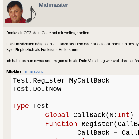
Midimaster
Danke dir CO2, dein Code hat mir weitergeholfen.
Es ist tatsächlich nötig, den CallBack als Field oder als Global innerhalb des
Byte Ptr plötzlich als Funktions-Ruf erkannt.
Ich habe es nun etwas anders gemacht als Dein Vorschlag war weil das ist nä
BlitzMax:
[AUSKLAPPEN]
Test.Register MyCallBack
Test.DoItNow
Type
 Test
Global
 CallBack(N:
Int
) 
Function
 Register(CallB
		CallBack = Cal