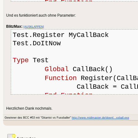
End
Function
Function
 DoItNow()
Und es funktioniert auch ohne Parameter:
		CallBack 
5
BlitzMax:
[AUSKLAPPEN]
End
Function
Test.Register MyCallBack
End
Type
Test.DoItNow
Function
 MyCallBack(i%)
Type
 Test
Print
"hello"
 + i
Global
 CallBack() 
End
Function
Function
 Register(CallB
		CallBack = Cal
End
Function
Herzlichen Dank nochmals.
Function
 DoItNow()
Gewinner des BCC #53 mit "Gitarrist vs Fussballer"
http://www.midimaster.de/downl...ssball.exe
		CallBack 
End
Function