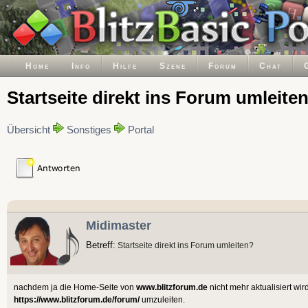
Home
Info
Hilfe
Szene
Forum
Chat
Startseite direkt ins Forum umleite
Übersicht
Sonstiges
Portal
Midimaster
Betreff:
Startseite direkt ins Forum umleiten?
nachdem ja die Home-Seite von
www.blitzforum.de
nicht mehr aktualisiert wird
https://www.blitzforum.de/forum/
umzuleiten.