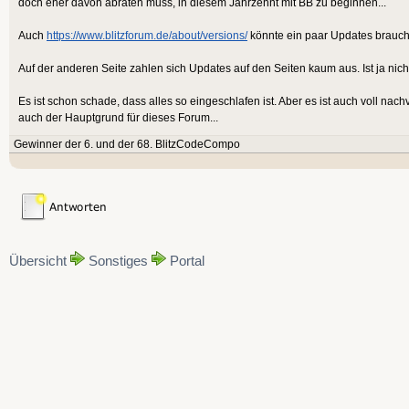
doch eher davon abraten muss, in diesem Jahrzehnt mit BB zu beginnen...
Auch
https://www.blitzforum.de/about/versions/
könnte ein paar Updates brauche
Auf der anderen Seite zahlen sich Updates auf den Seiten kaum aus. Ist ja nicht 
Es ist schon schade, dass alles so eingeschlafen ist. Aber es ist auch voll nachvo
auch der Hauptgrund für dieses Forum...
Gewinner der 6. und der 68. BlitzCodeCompo
Übersicht
Sonstiges
Portal