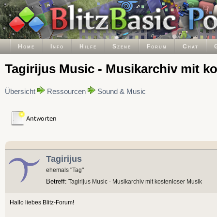
Home
Info
Hilfe
Szene
Forum
Chat
Tagirijus Music - Musikarchiv mit k
Übersicht
Ressourcen
Sound & Music
Tagirijus
ehemals "Tag"
Betreff:
Tagirijus Music - Musikarchiv mit kostenloser Musik
Hallo liebes Blitz-Forum!