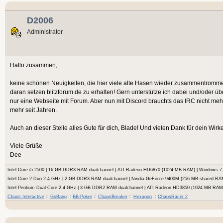
D2006
Administrator
Hallo zusammen,
keine schönen Neuigkeiten, die hier viele alte Hasen wieder zusammentrommelt.
daran setzen blitzforum.de zu erhalten! Gern unterstütze ich dabei und/oder ü
nur eine Webseite mit Forum. Aber nun mit Discord brauchts das IRC nicht meh
mehr seit Jahren.
Auch an dieser Stelle alles Gute für dich, Blade! Und vielen Dank für dein Wir
Viele Grüße
Dee
Intel Core i5 2500 | 16 GB DDR3 RAM dualchannel | ATI Radeon HD6870 (1024 MB RAM) | Windows
Intel Core 2 Duo 2.4 GHz | 2 GB DDR3 RAM dualchannel | Nvidia GeForce 9400M (256 MB shared RA
Intel Pentium Dual-Core 2.4 GHz | 3 GB DDR2 RAM dualchannel | ATI Radeon HD3850 (1024 MB RA
Chaos Interactive
::
GoBang
::
BB-Poker
::
ChaosBreaker
::
Hexagon
::
ChaosRacer 2