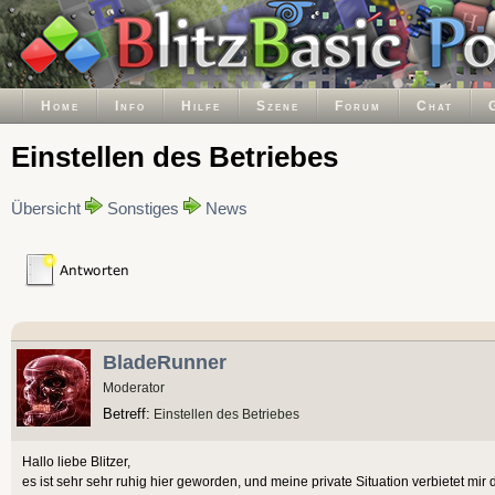
Home
Info
Hilfe
Szene
Forum
Chat
Einstellen des Betriebes
Übersicht
Sonstiges
News
BladeRunner
Moderator
Betreff:
Einstellen des Betriebes
Hallo liebe Blitzer,
es ist sehr sehr ruhig hier geworden, und meine private Situation verbietet mir