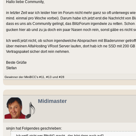
Hallo liebe Community,
in letzter Zeit war ich leider hier im Forum nicht mehr ganz so oft unterwegs 
mind. einmal pro Woche vorbei). Darum habe ich jetzt erst die Nachricht von Bl
dass es uns als Community gelingt, das BlitzForum irgendwie zu retten. Schon
gucken hier ab und zu ja doch ein paar Nasen noch rein, sonst gäbe es nicht 
Ich weiß jetzt nicht, ob schon irgendwelche Absprachen mit Bladerunner getro
über meinen AlfaHosting VRoot Server laufen, dort hab ich ne SSD mit 200 GB
Vertragspaket sicher dort rein nehmen.
Beste Grüße
Stefan
Gewinner der MiniBCC's #11, #13 und #28
Midimaster
sinjin hat Folgendes geschrieben:
... Ich weiß nicht wer BlitzNG macht...das hört dann auch auf?....