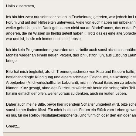
Hallo zusammen,
ich bin hier zwar nur sehr sehr selten in Erscheinung getreten, war jedoch im L
Forum und auf den Hilfeseiten unterwegs. Viele von euch haben mir unbekannt
weiter geholfen, mein Dank geht daher nicht nur an BladeRunner, das er das Po
anderen, die ihr Wissen so fleißig geteilt haben... Trotz das es eine alte Spra
war und ist, ist sie mir immer noch die Liebste.
Ich bin kein Programmierer geworden und arbeite auch sonst nicht mal annäher
Monate wieder an einem neuen Projekt, das ich just for Fun, aus Lust und Laun
bringe.
Blitz hat mich begleitet, als ich Trennungsschmerz von Frau und Kindern hatte, 
betriebsbedingte Kündigung und einem schmalen Geldbeutel, als kostengünst
Arbeitgeber (Milchwirtschaftlicher Laborant), mich in Visual Basic ein zu arbe
können. Kurz gesagt, ohne das Blitzforum würde mir heute ein sehr großer Teil
hat mir einfach geholfen, weiter voraus zu denken, auch im realen Leben.
Daher auch meine Bitte, bevor hier irgendein Schalter umgelegt wird, bitte sc
sonst keiner finden lässt. Für mich ist dieses Forum ein Stück vom Leben gew
es nur, für die Retro-/ Nostalgiekomponente. Und für mich oder den ein oder a
Greetz...