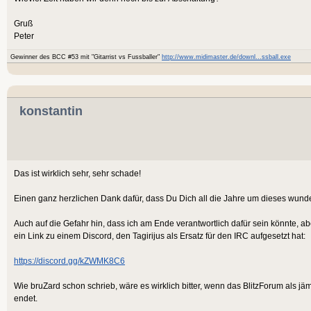
Gruß
Peter
Gewinner des BCC #53 mit "Gitarrist vs Fussballer"
http://www.midimaster.de/downl...ssball.exe
konstantin
Das ist wirklich sehr, sehr schade!
Einen ganz herzlichen Dank dafür, dass Du Dich all die Jahre um dieses wund
Auch auf die Gefahr hin, dass ich am Ende verantwortlich dafür sein könnte, a
ein Link zu einem Discord, den Tagirijus als Ersatz für den IRC aufgesetzt hat:
https://discord.gg/kZWMK8C6
Wie bruZard schon schrieb, wäre es wirklich bitter, wenn das BlitzForum als 
endet.