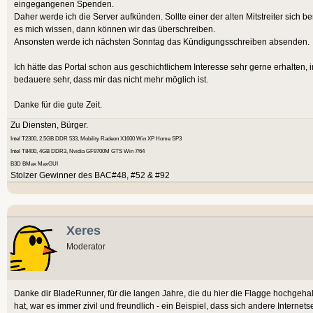
eingegangenen Spenden.
Daher werde ich die Server aufkünden. Sollte einer der alten Mitstreiter sich ber
es mich wissen, dann können wir das überschreiben.
Ansonsten werde ich nächsten Sonntag das Kündigungsschreiben absenden.
Ich hätte das Portal schon aus geschichtlichem Interesse sehr gerne erhalten, 
bedauere sehr, dass mir das nicht mehr möglich ist.
Danke für die gute Zeit.
Zu Diensten, Bürger.
Intel T2300, 2.5GB DDR 533, Mobility Radeon X1600 Win XP Home SP3
Intel T8400, 4GB DDR3, Nvidia GF9700M GTS Win 7/64
B3D BMax MaxGUI
Stolzer Gewinner des BAC#48, #52 & #92
Xeres
Moderator
Danke dir BladeRunner, für die langen Jahre, die du hier die Flagge hochgeh
hat, war es immer zivil und freundlich - ein Beispiel, dass sich andere Intern