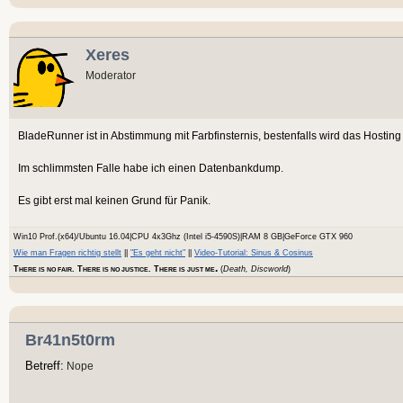
Xeres
Moderator
BladeRunner ist in Abstimmung mit Farbfinsternis, bestenfalls wird das Hosting
Im schlimmsten Falle habe ich einen Datenbankdump.
Es gibt erst mal keinen Grund für Panik.
Win10 Prof.(x64)/Ubuntu 16.04|CPU 4x3Ghz (Intel i5-4590S)|RAM 8 GB|GeForce GTX 960
Wie man Fragen richtig stellt
||
"Es geht nicht"
||
Video-Tutorial: Sinus & Cosinus
.
T
. T
. T
(
Death, Discworld
)
HERE IS NO FAIR
HERE IS NO JUSTICE
HERE IS JUST ME
Br41n5t0rm
Betreff:
Nope