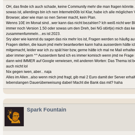
OH, das finde ich auch schade, keine Community mehr die man fragen könnte.
sowas ist, allerdings bin ich nen Internetn00b lol Klar, habe ich alle möglich
Browser, aber wie man so nen Server macht, kein Plan.
Wenns 10E im Monat sind...wer kann das nicht bezahlen? Ich weiß nicht wer Bl
immer noch Version 1.50 oder sowas um den Dreh, bei NG stört(e) mich das kei
zusammenfummeln....es ist 2023.
Sry aber wie kannst du sagen das nix mehr los ist, Fragen werden so häufig au
Fragen stellen, die kaum jmd mehr beantworten kann haha ausserdem hätte ich
mitgemacht, leider war ich zu spät hier bzw, gerne hätte ich mal ne Mail erhalten
aber immer gern ^^ Ausserdem fand ich es immer komisch wenn jmd ne Frage
dann wird IMMER auf Google verwiesen, mit anderen Worten: Das Thema ist bee
auch nicht lol
Nix gegen iwen, aber... naja
Alles im Allen...also wenn mich jmd fragt, gib mal 2 Euro damit der Server erhal
lebenslangen Dauerüberweisung dabei! Macht die Bank das mit? haha
Spark Fountain