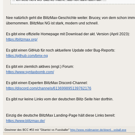
Nee natürlich geht die BlitzMax-Geschichte weiter. Brucey, von dem schon imm
übernommen. BlitzMax NG ist stark, modern und schnell.
Es gibt eine offizielle Homepage mit Download der akt. Version (April 2023):
https://blitzmax.org/
Es gibt einen GitHub für noch aktuellere Update oder Bug-Reports:
https://github.com/bmx-ng
Es gibt ein ziemlich aktives (engl.) Forum:
https://www.syntaxbomb.com/
Es gibt einen Experten BlitzMax Discord-Channel:
https://discord.com/channels/613699895139762176
Es gibt nur keine Links vom der deutschen Blitz-Seite hier dorthin.
Einzig die deutsche BlitzMax Landing-Page hält diese Links bereit:
https://www.blitzmax.de/
Gewinner des BCC #53 mit "Gitarrist vs Fussballer"
http://www.midimaster.de/downl...ssball.exe