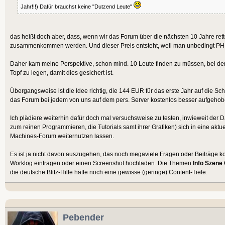
Jahr!!!) Dafür brauchst keine "Dutzend Leute"
das heißt doch aber, dass, wenn wir das Forum über die nächsten 10 Jahre re
zusammenkommen werden. Und dieser Preis entsteht, weil man unbedingt PHP
Daher kam meine Perspektive, schon mind. 10 Leute finden zu müssen, bei de
Topf zu legen, damit dies gesichert ist.
Übergangsweise ist die Idee richtig, die 144 EUR für das erste Jahr auf die Schn
das Forum bei jedem von uns auf dem pers. Server kostenlos besser aufgehob
Ich plädiere weiterhin dafür doch mal versuchsweise zu testen, inwieweit der
zum reinen Programmieren, die Tutorials samt ihrer Grafiken) sich in eine ak
Machines-Forum weiternutzen lassen.
Es ist ja nicht davon auszugehen, das noch megaviele Fragen oder Beiträge k
Worklog eintragen oder einen Screenshot hochladen. Die Themen
Info Szene
die deutsche Blitz-Hilfe hätte noch eine gewisse (geringe) Content-Tiefe.
Pebender