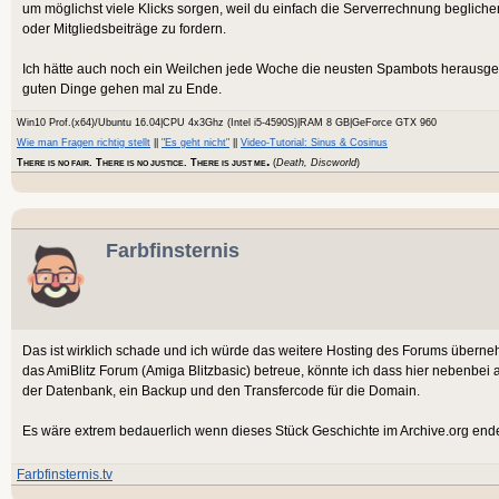
um möglichst viele Klicks sorgen, weil du einfach die Serverrechnung beglich
oder Mitgliedsbeiträge zu fordern.
Ich hätte auch noch ein Weilchen jede Woche die neusten Spambots herausgeworf
guten Dinge gehen mal zu Ende.
Win10 Prof.(x64)/Ubuntu 16.04|CPU 4x3Ghz (Intel i5-4590S)|RAM 8 GB|GeForce GTX 960
Wie man Fragen richtig stellt
||
"Es geht nicht"
||
Video-Tutorial: Sinus & Cosinus
.
T
. T
. T
(
Death, Discworld
)
HERE IS NO FAIR
HERE IS NO JUSTICE
HERE IS JUST ME
Farbfinsternis
Das ist wirklich schade und ich würde das weitere Hosting des Forums überneh
das AmiBlitz Forum (Amiga Blitzbasic) betreue, könnte ich dass hier nebenbe
der Datenbank, ein Backup und den Transfercode für die Domain.
Es wäre extrem bedauerlich wenn dieses Stück Geschichte im Archive.org end
Farbfinsternis.tv