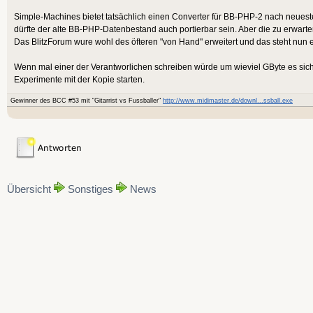
Simple-Machines bietet tatsächlich einen Converter für BB-PHP-2 nach neue
dürfte der alte BB-PHP-Datenbestand auch portierbar sein. Aber die zu erwarte
Das BlitzForum wure wohl des öfteren "von Hand" erweitert und das steht nun
Wenn mal einer der Verantworlichen schreiben würde um wieviel GByte es sic
Experimente mit der Kopie starten.
Gewinner des BCC #53 mit "Gitarrist vs Fussballer"
http://www.midimaster.de/downl...ssball.exe
Übersicht
Sonstiges
News