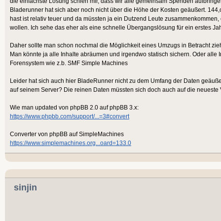
die einfachste Lösung schien mir, dass wir alle gemeinsam Spenden aufbringen
Bladerunner hat sich aber noch nicht über die Höhe der Kosten geäußert. 144,
hast ist relativ teuer und da müssten ja ein Dutzend Leute zusammenkommen, d
wollen. Ich sehe das eher als eine schnelle Übergangslösung für ein erstes Jah
Daher sollte man schon nochmal die Möglichkeit eines Umzugs in Betracht zie
Man könnte ja alle Inhalte abräumen und irgendwo statisch sichern. Oder alle 
Forensystem wie z.b. SMF Simple Machines
Leider hat sich auch hier BladeRunner nicht zu dem Umfang der Daten geäußer
auf seinem Server? Die reinen Daten müssten sich doch auch auf die neueste V
Wie man updated von phpBB 2.0 auf phpBB 3.x:
https://www.phpbb.com/support/...=3#convert
Converter von phpBB auf SimpleMachines
https://www.simplemachines.org...oard=133.0
sinjin