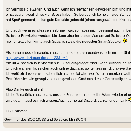
Ich vermisse die Zeiten. Und auch wenn ich "erwachsen geworden bin" und mit
einzusparen, weil ich so viel Stress habe... So bereue ich keine einzige Stunde
hat Spaß gemacht, es hat gute Kontakte gebracht (einen ausgewählten Kreis dav
Und auch wenn es alles sehr informell war, so hat es mich bestimmt auch in beru
Software-Entwickler werden, bin dann aber im letzten Moment auf Software-Qu
meiner aktuellen Firma auch Spaß, ich teste die neuesten Smart Speaker
Als Tester muss ich natürlich auch anmerken dass irgendwas nicht mit der Stat
https://www.blitzforum.de/stat...23&m=4
Am 30.4. hat sich laut Statistik nur 1 User eingeloggt. Aber BladeRunner und
Und ich war ziemlich sicher auch online da... also sollten ses mind. 3 aktive Us
Ich weiß eh dass es wahrscheinlich nicht gefixt wird, wollt's nur anmerken, wei
Beruf der sich wie gesagt zu einem gewissen Grad aus dieser Community antwi
Also Danke euch allen!
Ich hoffe natürlich auch, dass uns das Forum erhalten bleibt. Wenn wieder ei
wird), dann lasst es mich wissen. Auch gerne auf Discord, danke für den Link
LG, Christoph
Gewinner des BCC 18, 33 und 65 sowie MiniBCC 9