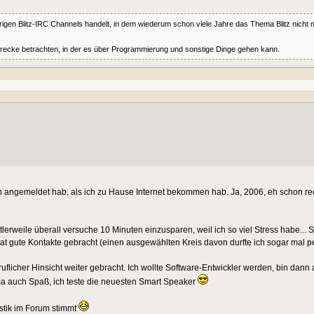
igen Blitz-IRC Channels handelt, in dem wiederum schon viele Jahre das Thema Blitz nicht m
erecke betrachten, in der es über Programmierung und sonstige Dinge gehen kann.
h angemeldet hab, als ich zu Hause Internet bekommen hab. Ja, 2006, eh schon rech
erweile überall versuche 10 Minuten einzusparen, weil ich so viel Stress habe... 
at gute Kontakte gebracht (einen ausgewählten Kreis davon durfte ich sogar mal per
uflicher Hinsicht weiter gebracht. Ich wollte Software-Entwickler werden, bin dann
ma auch Spaß, ich teste die neuesten Smart Speaker
istik im Forum stimmt