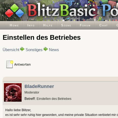
Home
Info
Hilfe
Szene
Forum
Chat
Einstellen des Betriebes
Übersicht
Sonstiges
News
BladeRunner
Moderator
Betreff:
Einstellen des Betriebes
Hallo liebe Blitzer,
es ist sehr sehr ruhig hier geworden, und meine private Situation verbietet m