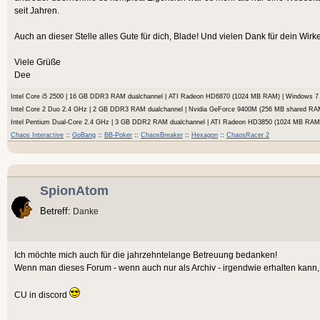
seit Jahren.
Auch an dieser Stelle alles Gute für dich, Blade! Und vielen Dank für dein Wir
Viele Grüße
Dee
Intel Core i5 2500 | 16 GB DDR3 RAM dualchannel | ATI Radeon HD6870 (1024 MB RAM) | Windows
Intel Core 2 Duo 2.4 GHz | 2 GB DDR3 RAM dualchannel | Nvidia GeForce 9400M (256 MB shared RA
Intel Pentium Dual-Core 2.4 GHz | 3 GB DDR2 RAM dualchannel | ATI Radeon HD3850 (1024 MB RA
Chaos Interactive
::
GoBang
::
BB-Poker
::
ChaosBreaker
::
Hexagon
::
ChaosRacer 2
SpionAtom
Betreff:
Danke
Ich möchte mich auch für die jahrzehntelange Betreuung bedanken!
Wenn man dieses Forum - wenn auch nur als Archiv - irgendwie erhalten kann, s
CU in discord