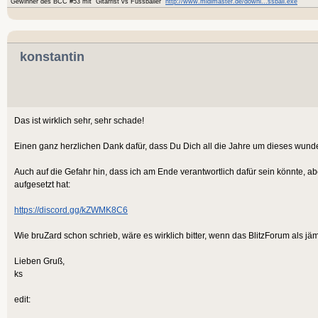
Gewinner des BCC #53 mit "Gitarrist vs Fussballer"
http://www.midimaster.de/downl...ssball.exe
konstantin
Das ist wirklich sehr, sehr schade!
Einen ganz herzlichen Dank dafür, dass Du Dich all die Jahre um dieses wund
Auch auf die Gefahr hin, dass ich am Ende verantwortlich dafür sein könnte, ab
aufgesetzt hat:
https://discord.gg/kZWMK8C6
Wie bruZard schon schrieb, wäre es wirklich bitter, wenn das BlitzForum als 
Lieben Gruß,
ks
edit: