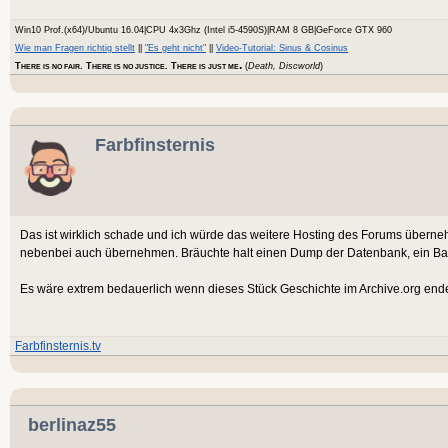
Win10 Prof.(x64)/Ubuntu 16.04|CPU 4x3Ghz (Intel i5-4590S)|RAM 8 GB|GeForce GTX 960
Wie man Fragen richtig stellt
||
"Es geht nicht"
||
Video-Tutorial: Sinus & Cosinus
.
T
. T
. T
(
Death, Discworld
)
HERE IS NO FAIR
HERE IS NO JUSTICE
HERE IS JUST ME
Farbfinsternis
Das ist wirklich schade und ich würde das weitere Hosting des Forums übernehm
nebenbei auch übernehmen. Bräuchte halt einen Dump der Datenbank, ein Ba
Es wäre extrem bedauerlich wenn dieses Stück Geschichte im Archive.org end
Farbfinsternis.tv
berlinaz55