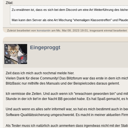
Zitat:
Zu erwähnen ist, dass es sich bei dem Discord um eine Art Weiterführung des bisher
Man kann den Server als eine Art Mischung "ehemaligen Klassentreffen" und Plaud
Zuletzt bearbeitet von
konstantin
am Mo, Mai 08, 2023 19:01, insgesamt einmal bearbeitet
Eingeproggt
Zeit dass ich mich auch nochmal melde hier.
Vielen Dank für diese Community! Das Blitzforum war das erste in dem ich mic
BlitzBasic nur mithilfe des Manuals und der Beispielcodes daraus gelernt.
Ich vermisse die Zeiten. Und auch wenn ich "erwachsen geworden bin" und mittl
Stunde in der ich tief in der Nacht BB gecodet habe. Es hat Spaß gemacht, es h
Und auch wenn es alles sehr informell war, so hat es mich bestimmt auch in ber
Software-Qualitätssicherung umgeschwenkt. Es macht in meiner aktuellen Fir
Als Tester muss ich natürlich auch anmerken dass irgendwas nicht mit der Stat