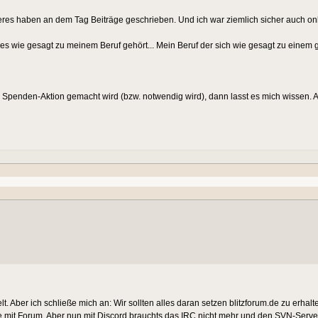
eres haben an dem Tag Beiträge geschrieben. Und ich war ziemlich sicher auch onlin
il es wie gesagt zu meinem Beruf gehört... Mein Beruf der sich wie gesagt zu eine
e Spenden-Aktion gemacht wird (bzw. notwendig wird), dann lasst es mich wissen. 
Aber ich schließe mich an: Wir sollten alles daran setzen blitzforum.de zu erhalte
e mit Forum. Aber nun mit Discord brauchts das IRC nicht mehr und den SVN-Server