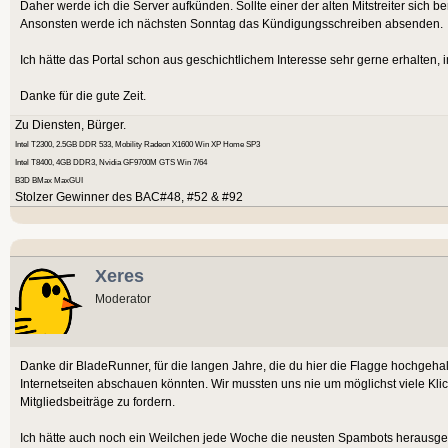
Daher werde ich die Server aufkünden. Sollte einer der alten Mitstreiter sich b
Ansonsten werde ich nächsten Sonntag das Kündigungsschreiben absenden.
Ich hätte das Portal schon aus geschichtlichem Interesse sehr gerne erhalten, 
Danke für die gute Zeit.
Zu Diensten, Bürger.
Intel T2300, 2.5GB DDR 533, Mobility Radeon X1600 Win XP Home SP3
Intel T8400, 4GB DDR3, Nvidia GF9700M GTS Win 7/64
B3D BMax MaxGUI
Stolzer Gewinner des BAC#48, #52 & #92
Xeres
Moderator
Danke dir BladeRunner, für die langen Jahre, die du hier die Flagge hochgehal
Internetseiten abschauen könnten. Wir mussten uns nie um möglichst viele Kli
Mitgliedsbeiträge zu fordern.
Ich hätte auch noch ein Weilchen jede Woche die neusten Spambots herausgewor