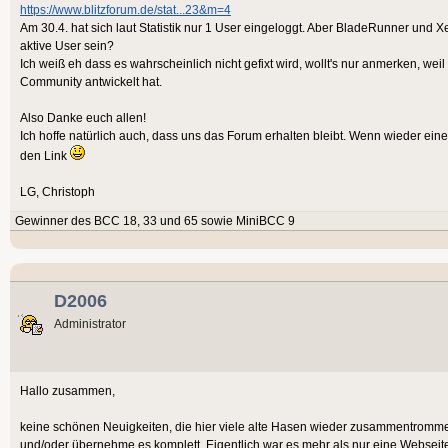
https://www.blitzforum.de/stat...23&m=4
Am 30.4. hat sich laut Statistik nur 1 User eingeloggt. Aber BladeRunner und X
aktive User sein?
Ich weiß eh dass es wahrscheinlich nicht gefixt wird, wollt's nur anmerken, we
Community antwickelt hat.
Also Danke euch allen!
Ich hoffe natürlich auch, dass uns das Forum erhalten bleibt. Wenn wieder ein
den Link
LG, Christoph
Gewinner des BCC 18, 33 und 65 sowie MiniBCC 9
D2006
Administrator
Hallo zusammen,
keine schönen Neuigkeiten, die hier viele alte Hasen wieder zusammentrommelt. 
und/oder übernehme es komplett. Eigentlich war es mehr als nur eine Webseit