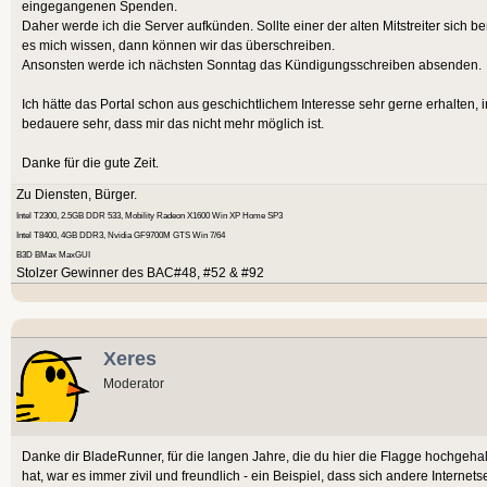
eingegangenen Spenden.
Daher werde ich die Server aufkünden. Sollte einer der alten Mitstreiter sich ber
es mich wissen, dann können wir das überschreiben.
Ansonsten werde ich nächsten Sonntag das Kündigungsschreiben absenden.
Ich hätte das Portal schon aus geschichtlichem Interesse sehr gerne erhalten, 
bedauere sehr, dass mir das nicht mehr möglich ist.
Danke für die gute Zeit.
Zu Diensten, Bürger.
Intel T2300, 2.5GB DDR 533, Mobility Radeon X1600 Win XP Home SP3
Intel T8400, 4GB DDR3, Nvidia GF9700M GTS Win 7/64
B3D BMax MaxGUI
Stolzer Gewinner des BAC#48, #52 & #92
Xeres
Moderator
Danke dir BladeRunner, für die langen Jahre, die du hier die Flagge hochgeh
hat, war es immer zivil und freundlich - ein Beispiel, dass sich andere Intern