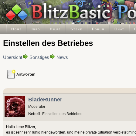
Home
Info
Hilfe
Szene
Forum
Chat
Einstellen des Betriebes
Übersicht
Sonstiges
News
BladeRunner
Moderator
Betreff:
Einstellen des Betriebes
Hallo liebe Blitzer,
es ist sehr sehr ruhig hier geworden, und meine private Situation verbietet mir