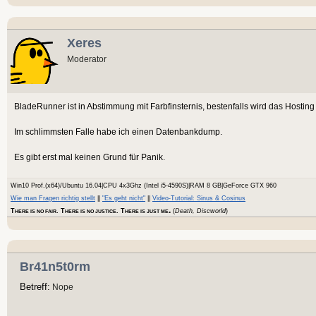
Xeres
Moderator
BladeRunner ist in Abstimmung mit Farbfinsternis, bestenfalls wird das Hosting
Im schlimmsten Falle habe ich einen Datenbankdump.
Es gibt erst mal keinen Grund für Panik.
Win10 Prof.(x64)/Ubuntu 16.04|CPU 4x3Ghz (Intel i5-4590S)|RAM 8 GB|GeForce GTX 960
Wie man Fragen richtig stellt
||
"Es geht nicht"
||
Video-Tutorial: Sinus & Cosinus
.
T
. T
. T
(
Death, Discworld
)
HERE IS NO FAIR
HERE IS NO JUSTICE
HERE IS JUST ME
Br41n5t0rm
Betreff:
Nope