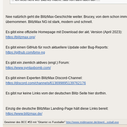
Nee natürlich geht die BlitzMax-Geschichte weiter. Brucey, von dem schon imm
übernommen. BlitzMax NG ist stark, modern und schnell.
Es gibt eine offizielle Homepage mit Download der akt. Version (April 2023):
https://blitzmax.org/
Es gibt einen GitHub für noch aktuellere Update oder Bug-Reports:
https://github.com/bmx-ng
Es gibt ein ziemlich aktives (engl.) Forum:
https://www.syntaxbomb.com/
Es gibt einen Experten BlitzMax Discord-Channel:
https://discord.com/channels/613699895139762176
Es gibt nur keine Links vom der deutschen Blitz-Seite hier dorthin.
Einzig die deutsche BlitzMax Landing-Page hält diese Links bereit:
https://www.blitzmax.de/
Gewinner des BCC #53 mit "Gitarrist vs Fussballer"
http://www.midimaster.de/downl...ssball.exe