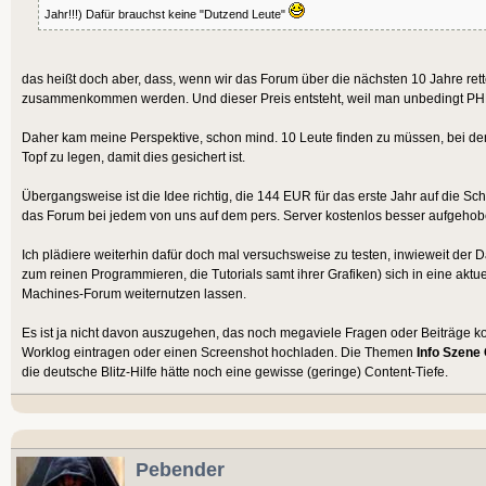
Jahr!!!) Dafür brauchst keine "Dutzend Leute"
das heißt doch aber, dass, wenn wir das Forum über die nächsten 10 Jahre re
zusammenkommen werden. Und dieser Preis entsteht, weil man unbedingt PHP
Daher kam meine Perspektive, schon mind. 10 Leute finden zu müssen, bei de
Topf zu legen, damit dies gesichert ist.
Übergangsweise ist die Idee richtig, die 144 EUR für das erste Jahr auf die Schn
das Forum bei jedem von uns auf dem pers. Server kostenlos besser aufgehob
Ich plädiere weiterhin dafür doch mal versuchsweise zu testen, inwieweit der
zum reinen Programmieren, die Tutorials samt ihrer Grafiken) sich in eine ak
Machines-Forum weiternutzen lassen.
Es ist ja nicht davon auszugehen, das noch megaviele Fragen oder Beiträge k
Worklog eintragen oder einen Screenshot hochladen. Die Themen
Info Szene
die deutsche Blitz-Hilfe hätte noch eine gewisse (geringe) Content-Tiefe.
Pebender