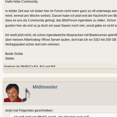
Hallo liebe Community,
in letzter Zeit war ich leider hier im Forum nicht mehr ganz so oft unterwegs 
mind. einmal pro Woche vorbei). Darum habe ich jetzt erst die Nachricht von Bl
dass es uns als Community gelingt, das BlitzForum irgendwie zu retten. Schon
gucken hier ab und zu ja doch ein paar Nasen noch rein, sonst gäbe es nicht 
Ich weiß jetzt nicht, ob schon irgendwelche Absprachen mit Bladerunner getro
über meinen AlfaHosting VRoot Server laufen, dort hab ich ne SSD mit 200 GB
Vertragspaket sicher dort rein nehmen.
Beste Grüße
Stefan
Gewinner der MiniBCC's #11, #13 und #28
Midimaster
sinjin hat Folgendes geschrieben:
... Ich weiß nicht wer BlitzNG macht...das hört dann auch auf?....