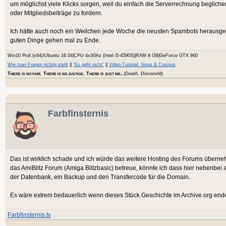
um möglichst viele Klicks sorgen, weil du einfach die Serverrechnung beglich
oder Mitgliedsbeiträge zu fordern.
Ich hätte auch noch ein Weilchen jede Woche die neusten Spambots herausgeworf
guten Dinge gehen mal zu Ende.
Win10 Prof.(x64)/Ubuntu 16.04|CPU 4x3Ghz (Intel i5-4590S)|RAM 8 GB|GeForce GTX 960
Wie man Fragen richtig stellt
||
"Es geht nicht"
||
Video-Tutorial: Sinus & Cosinus
.
T
. T
. T
(
Death, Discworld
)
HERE IS NO FAIR
HERE IS NO JUSTICE
HERE IS JUST ME
Farbfinsternis
Das ist wirklich schade und ich würde das weitere Hosting des Forums überneh
das AmiBlitz Forum (Amiga Blitzbasic) betreue, könnte ich dass hier nebenbe
der Datenbank, ein Backup und den Transfercode für die Domain.
Es wäre extrem bedauerlich wenn dieses Stück Geschichte im Archive.org end
Farbfinsternis.tv