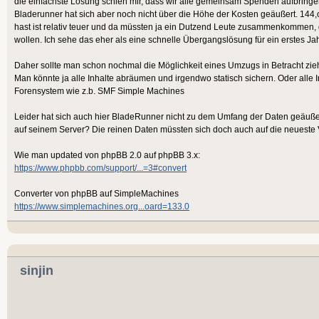
die einfachste Lösung schien mir, dass wir alle gemeinsam Spenden aufbringen
Bladerunner hat sich aber noch nicht über die Höhe der Kosten geäußert. 144,
hast ist relativ teuer und da müssten ja ein Dutzend Leute zusammenkommen, d
wollen. Ich sehe das eher als eine schnelle Übergangslösung für ein erstes Jah
Daher sollte man schon nochmal die Möglichkeit eines Umzugs in Betracht zie
Man könnte ja alle Inhalte abräumen und irgendwo statisch sichern. Oder alle 
Forensystem wie z.b. SMF Simple Machines
Leider hat sich auch hier BladeRunner nicht zu dem Umfang der Daten geäußer
auf seinem Server? Die reinen Daten müssten sich doch auch auf die neueste V
Wie man updated von phpBB 2.0 auf phpBB 3.x:
https://www.phpbb.com/support/...=3#convert
Converter von phpBB auf SimpleMachines
https://www.simplemachines.org...oard=133.0
sinjin