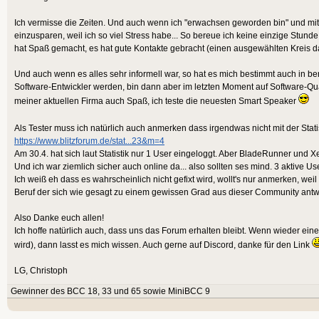
Ich vermisse die Zeiten. Und auch wenn ich "erwachsen geworden bin" und mit
einzusparen, weil ich so viel Stress habe... So bereue ich keine einzige Stunde
hat Spaß gemacht, es hat gute Kontakte gebracht (einen ausgewählten Kreis dav
Und auch wenn es alles sehr informell war, so hat es mich bestimmt auch in beru
Software-Entwickler werden, bin dann aber im letzten Moment auf Software-Qu
meiner aktuellen Firma auch Spaß, ich teste die neuesten Smart Speaker
Als Tester muss ich natürlich auch anmerken dass irgendwas nicht mit der Stat
https://www.blitzforum.de/stat...23&m=4
Am 30.4. hat sich laut Statistik nur 1 User eingeloggt. Aber BladeRunner und
Und ich war ziemlich sicher auch online da... also sollten ses mind. 3 aktive Us
Ich weiß eh dass es wahrscheinlich nicht gefixt wird, wollt's nur anmerken, wei
Beruf der sich wie gesagt zu einem gewissen Grad aus dieser Community antwi
Also Danke euch allen!
Ich hoffe natürlich auch, dass uns das Forum erhalten bleibt. Wenn wieder ei
wird), dann lasst es mich wissen. Auch gerne auf Discord, danke für den Link
LG, Christoph
Gewinner des BCC 18, 33 und 65 sowie MiniBCC 9