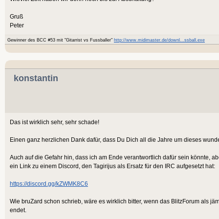
Gruß
Peter
Gewinner des BCC #53 mit "Gitarrist vs Fussballer"
http://www.midimaster.de/downl...ssball.exe
konstantin
Das ist wirklich sehr, sehr schade!
Einen ganz herzlichen Dank dafür, dass Du Dich all die Jahre um dieses wund
Auch auf die Gefahr hin, dass ich am Ende verantwortlich dafür sein könnte, a
ein Link zu einem Discord, den Tagirijus als Ersatz für den IRC aufgesetzt hat:
https://discord.gg/kZWMK8C6
Wie bruZard schon schrieb, wäre es wirklich bitter, wenn das BlitzForum als 
endet.