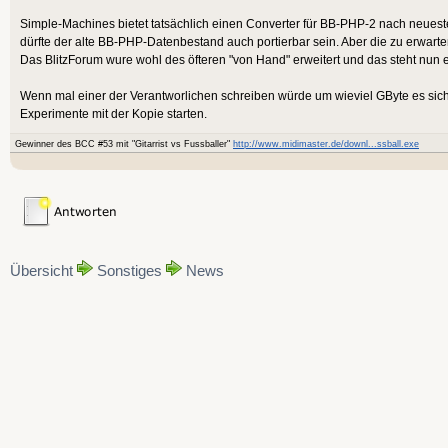
Simple-Machines bietet tatsächlich einen Converter für BB-PHP-2 nach neue
dürfte der alte BB-PHP-Datenbestand auch portierbar sein. Aber die zu erwarte
Das BlitzForum wure wohl des öfteren "von Hand" erweitert und das steht nun
Wenn mal einer der Verantworlichen schreiben würde um wieviel GByte es sic
Experimente mit der Kopie starten.
Gewinner des BCC #53 mit "Gitarrist vs Fussballer"
http://www.midimaster.de/downl...ssball.exe
Übersicht
Sonstiges
News