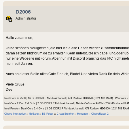
D2006
Administrator
Hallo zusammen,
keine schönen Neuigkeiten, die hier viele alte Hasen wieder zusammentrommelt.
daran setzen blitzforum.de zu erhalten! Gern unterstütze ich dabei und/oder ü
nur eine Webseite mit Forum. Aber nun mit Discord brauchts das IRC nicht meh
mehr seit Jahren.
Auch an dieser Stelle alles Gute für dich, Blade! Und vielen Dank für dein Wir
Viele Grüße
Dee
Intel Core i5 2500 | 16 GB DDR3 RAM dualchannel | ATI Radeon HD6870 (1024 MB RAM) | Windows
Intel Core 2 Duo 2.4 GHz | 2 GB DDR3 RAM dualchannel | Nvidia GeForce 9400M (256 MB shared RA
Intel Pentium Dual-Core 2.4 GHz | 3 GB DDR2 RAM dualchannel | ATI Radeon HD3850 (1024 MB RA
Chaos Interactive
::
GoBang
::
BB-Poker
::
ChaosBreaker
::
Hexagon
::
ChaosRacer 2