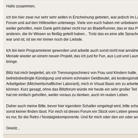
Hallo zusammen,
ich bin hier zwar nur sehr sehr selten in Erscheinung getreten, war jedoch im L
Forum und auf den Hilfeseiten unterwegs. Viele von euch haben mir unbekannt
weiter geholfen, mein Dank geht daher nicht nur an BladeRunner, das er das Po
anderen, die ihr Wissen so fleißig geteilt haben... Trotz das es eine alte Spra
war und ist, ist sie mir immer noch die Liebste.
Ich bin kein Programmierer geworden und arbeite auch sonst nicht mal annäher
Monate wieder an einem neuen Projekt, das ich just for Fun, aus Lust und Laun
bringe.
Blitz hat mich begleitet, als ich Trennungsschmerz von Frau und Kindern hatte, 
betriebsbedingte Kündigung und einem schmalen Geldbeutel, als kostengünst
Arbeitgeber (Milchwirtschaftlicher Laborant), mich in Visual Basic ein zu arbe
können. Kurz gesagt, ohne das Blitzforum würde mir heute ein sehr großer Teil
hat mir einfach geholfen, weiter voraus zu denken, auch im realen Leben.
Daher auch meine Bitte, bevor hier irgendein Schalter umgelegt wird, bitte sc
sonst keiner finden lässt. Für mich ist dieses Forum ein Stück vom Leben gew
es nur, für die Retro-/ Nostalgiekomponente. Und für mich oder den ein oder a
Greetz...