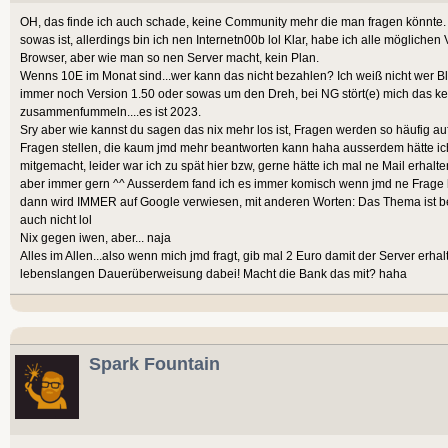
OH, das finde ich auch schade, keine Community mehr die man fragen könnte.
sowas ist, allerdings bin ich nen Internetn00b lol Klar, habe ich alle möglich
Browser, aber wie man so nen Server macht, kein Plan.
Wenns 10E im Monat sind...wer kann das nicht bezahlen? Ich weiß nicht wer Bl
immer noch Version 1.50 oder sowas um den Dreh, bei NG stört(e) mich das kei
zusammenfummeln....es ist 2023.
Sry aber wie kannst du sagen das nix mehr los ist, Fragen werden so häufig au
Fragen stellen, die kaum jmd mehr beantworten kann haha ausserdem hätte ich
mitgemacht, leider war ich zu spät hier bzw, gerne hätte ich mal ne Mail erhalten
aber immer gern ^^ Ausserdem fand ich es immer komisch wenn jmd ne Frage
dann wird IMMER auf Google verwiesen, mit anderen Worten: Das Thema ist bee
auch nicht lol
Nix gegen iwen, aber... naja
Alles im Allen...also wenn mich jmd fragt, gib mal 2 Euro damit der Server erhal
lebenslangen Dauerüberweisung dabei! Macht die Bank das mit? haha
Spark Fountain