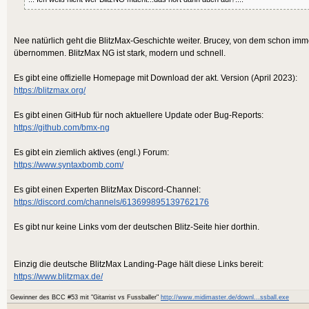
Nee natürlich geht die BlitzMax-Geschichte weiter. Brucey, von dem schon imm
übernommen. BlitzMax NG ist stark, modern und schnell.
Es gibt eine offizielle Homepage mit Download der akt. Version (April 2023):
https://blitzmax.org/
Es gibt einen GitHub für noch aktuellere Update oder Bug-Reports:
https://github.com/bmx-ng
Es gibt ein ziemlich aktives (engl.) Forum:
https://www.syntaxbomb.com/
Es gibt einen Experten BlitzMax Discord-Channel:
https://discord.com/channels/613699895139762176
Es gibt nur keine Links vom der deutschen Blitz-Seite hier dorthin.
Einzig die deutsche BlitzMax Landing-Page hält diese Links bereit:
https://www.blitzmax.de/
Gewinner des BCC #53 mit "Gitarrist vs Fussballer"
http://www.midimaster.de/downl...ssball.exe