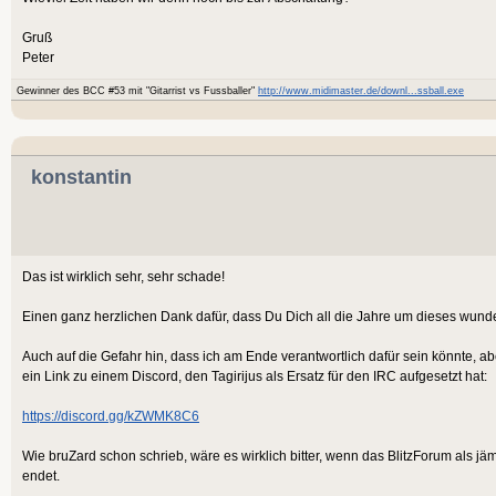
Gruß
Peter
Gewinner des BCC #53 mit "Gitarrist vs Fussballer"
http://www.midimaster.de/downl...ssball.exe
konstantin
Das ist wirklich sehr, sehr schade!
Einen ganz herzlichen Dank dafür, dass Du Dich all die Jahre um dieses wund
Auch auf die Gefahr hin, dass ich am Ende verantwortlich dafür sein könnte, a
ein Link zu einem Discord, den Tagirijus als Ersatz für den IRC aufgesetzt hat:
https://discord.gg/kZWMK8C6
Wie bruZard schon schrieb, wäre es wirklich bitter, wenn das BlitzForum als 
endet.