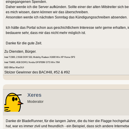
eingegangenen Spenden.
Daher werde ich die Server aufkünden. Sollte einer der alten Mitstreiter sich ber
es mich wissen, dann können wir das überschreiben.
Ansonsten werde ich nächsten Sonntag das Kündigungsschreiben absenden.
Ich hätte das Portal schon aus geschichtlichem Interesse sehr gerne erhalten, 
bedauere sehr, dass mir das nicht mehr möglich ist.
Danke für die gute Zeit.
Zu Diensten, Bürger.
Intel T2300, 2.5GB DDR 533, Mobility Radeon X1600 Win XP Home SP3
Intel T8400, 4GB DDR3, Nvidia GF9700M GTS Win 7/64
B3D BMax MaxGUI
Stolzer Gewinner des BAC#48, #52 & #92
Xeres
Moderator
Danke dir BladeRunner, für die langen Jahre, die du hier die Flagge hochgeh
hat, war es immer zivil und freundlich - ein Beispiel, dass sich andere Intern