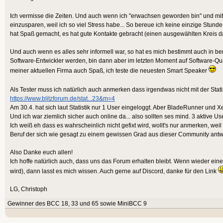
Ich vermisse die Zeiten. Und auch wenn ich "erwachsen geworden bin" und mit
einzusparen, weil ich so viel Stress habe... So bereue ich keine einzige Stunde
hat Spaß gemacht, es hat gute Kontakte gebracht (einen ausgewählten Kreis dav
Und auch wenn es alles sehr informell war, so hat es mich bestimmt auch in beru
Software-Entwickler werden, bin dann aber im letzten Moment auf Software-Qu
meiner aktuellen Firma auch Spaß, ich teste die neuesten Smart Speaker
Als Tester muss ich natürlich auch anmerken dass irgendwas nicht mit der Stat
https://www.blitzforum.de/stat...23&m=4
Am 30.4. hat sich laut Statistik nur 1 User eingeloggt. Aber BladeRunner und
Und ich war ziemlich sicher auch online da... also sollten ses mind. 3 aktive Us
Ich weiß eh dass es wahrscheinlich nicht gefixt wird, wollt's nur anmerken, wei
Beruf der sich wie gesagt zu einem gewissen Grad aus dieser Community antwi
Also Danke euch allen!
Ich hoffe natürlich auch, dass uns das Forum erhalten bleibt. Wenn wieder ei
wird), dann lasst es mich wissen. Auch gerne auf Discord, danke für den Link
LG, Christoph
Gewinner des BCC 18, 33 und 65 sowie MiniBCC 9