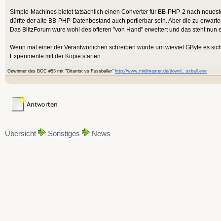
Simple-Machines bietet tatsächlich einen Converter für BB-PHP-2 nach neue
dürfte der alte BB-PHP-Datenbestand auch portierbar sein. Aber die zu erwarte
Das BlitzForum wure wohl des öfteren "von Hand" erweitert und das steht nun
Wenn mal einer der Verantworlichen schreiben würde um wieviel GByte es sic
Experimente mit der Kopie starten.
Gewinner des BCC #53 mit "Gitarrist vs Fussballer"
http://www.midimaster.de/downl...ssball.exe
Übersicht
Sonstiges
News