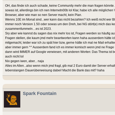
OH, das finde ich auch schade, keine Community mehr die man fragen könnte.
sowas ist, allerdings bin ich nen Internetn00b lol Klar, habe ich alle möglich
Browser, aber wie man so nen Server macht, kein Plan.
Wenns 10E im Monat sind...wer kann das nicht bezahlen? Ich weiß nicht wer Bl
immer noch Version 1.50 oder sowas um den Dreh, bei NG stört(e) mich das kei
zusammenfummeln....es ist 2023.
Sry aber wie kannst du sagen das nix mehr los ist, Fragen werden so häufig au
Fragen stellen, die kaum jmd mehr beantworten kann haha ausserdem hätte ich
mitgemacht, leider war ich zu spät hier bzw, gerne hätte ich mal ne Mail erhalten
aber immer gern ^^ Ausserdem fand ich es immer komisch wenn jmd ne Frage
dann wird IMMER auf Google verwiesen, mit anderen Worten: Das Thema ist bee
auch nicht lol
Nix gegen iwen, aber... naja
Alles im Allen...also wenn mich jmd fragt, gib mal 2 Euro damit der Server erhal
lebenslangen Dauerüberweisung dabei! Macht die Bank das mit? haha
Spark Fountain