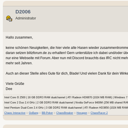
D2006
Administrator
Hallo zusammen,
keine schönen Neuigkeiten, die hier viele alte Hasen wieder zusammentrommelt.
daran setzen blitzforum.de zu erhalten! Gern unterstütze ich dabei und/oder ü
nur eine Webseite mit Forum. Aber nun mit Discord brauchts das IRC nicht meh
mehr seit Jahren.
Auch an dieser Stelle alles Gute für dich, Blade! Und vielen Dank für dein Wir
Viele Grüße
Dee
Intel Core i5 2500 | 16 GB DDR3 RAM dualchannel | ATI Radeon HD6870 (1024 MB RAM) | Windows
Intel Core 2 Duo 2.4 GHz | 2 GB DDR3 RAM dualchannel | Nvidia GeForce 9400M (256 MB shared RA
Intel Pentium Dual-Core 2.4 GHz | 3 GB DDR2 RAM dualchannel | ATI Radeon HD3850 (1024 MB RA
Chaos Interactive
::
GoBang
::
BB-Poker
::
ChaosBreaker
::
Hexagon
::
ChaosRacer 2