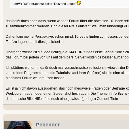
Jahr!!!) Dafür brauchst keine "Dutzend Leute"
das heißt doch aber, dass, wenn wir das Forum über die nächsten 10 Jahre re
zusammenkommen werden. Und dieser Preis entsteht, weil man unbedingt PHP
Daher kam meine Perspektive, schon mind. 10 Leute finden zu müssen, bei de
Topf zu legen, damit dies gesichert ist.
Übergangsweise ist die Idee richtig, die 144 EUR für das erste Jahr auf die Schn
das Forum bei jedem von uns auf dem pers. Server kostenlos besser aufgehob
Ich plädiere weiterhin dafür doch mal versuchsweise zu testen, inwieweit der
zum reinen Programmieren, die Tutorials samt ihrer Grafiken) sich in eine ak
Machines-Forum weiternutzen lassen.
Es ist ja nicht davon auszugehen, das noch megaviele Fragen oder Beiträge k
Worklog eintragen oder einen Screenshot hochladen. Die Themen
Info Szene
die deutsche Blitz-Hilfe hätte noch eine gewisse (geringe) Content-Tiefe.
Pebender