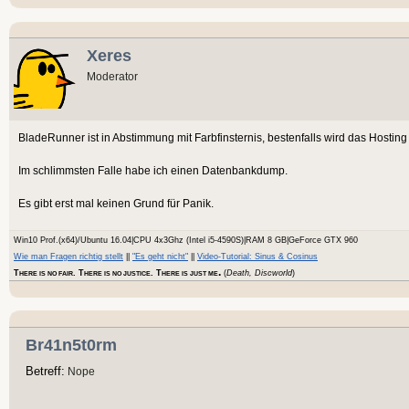
Xeres
Moderator
BladeRunner ist in Abstimmung mit Farbfinsternis, bestenfalls wird das Hosting
Im schlimmsten Falle habe ich einen Datenbankdump.
Es gibt erst mal keinen Grund für Panik.
Win10 Prof.(x64)/Ubuntu 16.04|CPU 4x3Ghz (Intel i5-4590S)|RAM 8 GB|GeForce GTX 960
Wie man Fragen richtig stellt
||
"Es geht nicht"
||
Video-Tutorial: Sinus & Cosinus
.
T
. T
. T
(
Death, Discworld
)
HERE IS NO FAIR
HERE IS NO JUSTICE
HERE IS JUST ME
Br41n5t0rm
Betreff:
Nope