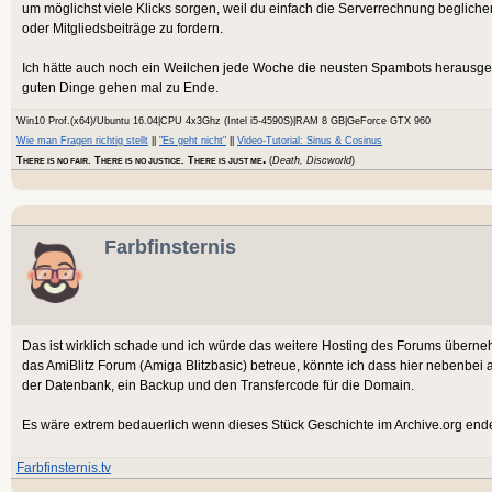
um möglichst viele Klicks sorgen, weil du einfach die Serverrechnung beglich
oder Mitgliedsbeiträge zu fordern.
Ich hätte auch noch ein Weilchen jede Woche die neusten Spambots herausgeworf
guten Dinge gehen mal zu Ende.
Win10 Prof.(x64)/Ubuntu 16.04|CPU 4x3Ghz (Intel i5-4590S)|RAM 8 GB|GeForce GTX 960
Wie man Fragen richtig stellt
||
"Es geht nicht"
||
Video-Tutorial: Sinus & Cosinus
.
T
. T
. T
(
Death, Discworld
)
HERE IS NO FAIR
HERE IS NO JUSTICE
HERE IS JUST ME
Farbfinsternis
Das ist wirklich schade und ich würde das weitere Hosting des Forums überneh
das AmiBlitz Forum (Amiga Blitzbasic) betreue, könnte ich dass hier nebenbe
der Datenbank, ein Backup und den Transfercode für die Domain.
Es wäre extrem bedauerlich wenn dieses Stück Geschichte im Archive.org end
Farbfinsternis.tv