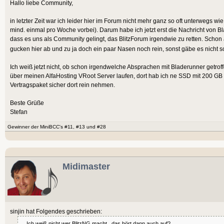
Hallo liebe Community,
in letzter Zeit war ich leider hier im Forum nicht mehr ganz so oft unterwegs 
mind. einmal pro Woche vorbei). Darum habe ich jetzt erst die Nachricht von Bl
dass es uns als Community gelingt, das BlitzForum irgendwie zu retten. Schon
gucken hier ab und zu ja doch ein paar Nasen noch rein, sonst gäbe es nicht 
Ich weiß jetzt nicht, ob schon irgendwelche Absprachen mit Bladerunner getro
über meinen AlfaHosting VRoot Server laufen, dort hab ich ne SSD mit 200 GB
Vertragspaket sicher dort rein nehmen.
Beste Grüße
Stefan
Gewinner der MiniBCC's #11, #13 und #28
Midimaster
sinjin hat Folgendes geschrieben:
... Ich weiß nicht wer BlitzNG macht...das hört dann auch auf?....