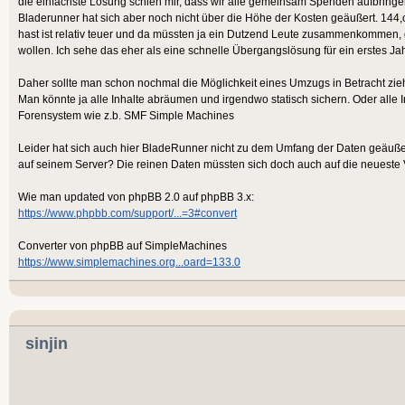
die einfachste Lösung schien mir, dass wir alle gemeinsam Spenden aufbringen
Bladerunner hat sich aber noch nicht über die Höhe der Kosten geäußert. 144,
hast ist relativ teuer und da müssten ja ein Dutzend Leute zusammenkommen, d
wollen. Ich sehe das eher als eine schnelle Übergangslösung für ein erstes Jah
Daher sollte man schon nochmal die Möglichkeit eines Umzugs in Betracht zie
Man könnte ja alle Inhalte abräumen und irgendwo statisch sichern. Oder alle 
Forensystem wie z.b. SMF Simple Machines
Leider hat sich auch hier BladeRunner nicht zu dem Umfang der Daten geäußer
auf seinem Server? Die reinen Daten müssten sich doch auch auf die neueste V
Wie man updated von phpBB 2.0 auf phpBB 3.x:
https://www.phpbb.com/support/...=3#convert
Converter von phpBB auf SimpleMachines
https://www.simplemachines.org...oard=133.0
sinjin