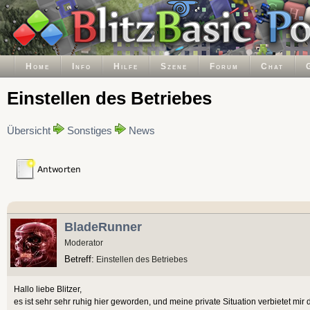
Home
Info
Hilfe
Szene
Forum
Chat
Einstellen des Betriebes
Übersicht
Sonstiges
News
BladeRunner
Moderator
Betreff:
Einstellen des Betriebes
Hallo liebe Blitzer,
es ist sehr sehr ruhig hier geworden, und meine private Situation verbietet mir