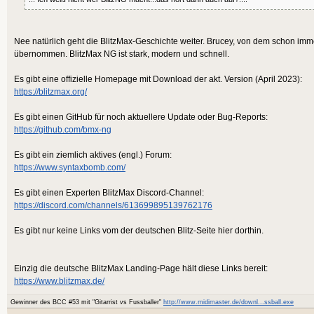
Nee natürlich geht die BlitzMax-Geschichte weiter. Brucey, von dem schon imm
übernommen. BlitzMax NG ist stark, modern und schnell.
Es gibt eine offizielle Homepage mit Download der akt. Version (April 2023):
https://blitzmax.org/
Es gibt einen GitHub für noch aktuellere Update oder Bug-Reports:
https://github.com/bmx-ng
Es gibt ein ziemlich aktives (engl.) Forum:
https://www.syntaxbomb.com/
Es gibt einen Experten BlitzMax Discord-Channel:
https://discord.com/channels/613699895139762176
Es gibt nur keine Links vom der deutschen Blitz-Seite hier dorthin.
Einzig die deutsche BlitzMax Landing-Page hält diese Links bereit:
https://www.blitzmax.de/
Gewinner des BCC #53 mit "Gitarrist vs Fussballer"
http://www.midimaster.de/downl...ssball.exe