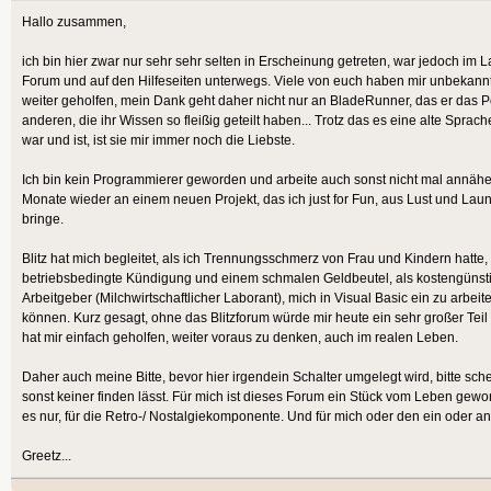
Hallo zusammen,
ich bin hier zwar nur sehr sehr selten in Erscheinung getreten, war jedoch im L
Forum und auf den Hilfeseiten unterwegs. Viele von euch haben mir unbekannt
weiter geholfen, mein Dank geht daher nicht nur an BladeRunner, das er das Po
anderen, die ihr Wissen so fleißig geteilt haben... Trotz das es eine alte Spra
war und ist, ist sie mir immer noch die Liebste.
Ich bin kein Programmierer geworden und arbeite auch sonst nicht mal annäher
Monate wieder an einem neuen Projekt, das ich just for Fun, aus Lust und Laun
bringe.
Blitz hat mich begleitet, als ich Trennungsschmerz von Frau und Kindern hatte, 
betriebsbedingte Kündigung und einem schmalen Geldbeutel, als kostengünst
Arbeitgeber (Milchwirtschaftlicher Laborant), mich in Visual Basic ein zu arbe
können. Kurz gesagt, ohne das Blitzforum würde mir heute ein sehr großer Teil
hat mir einfach geholfen, weiter voraus zu denken, auch im realen Leben.
Daher auch meine Bitte, bevor hier irgendein Schalter umgelegt wird, bitte sc
sonst keiner finden lässt. Für mich ist dieses Forum ein Stück vom Leben gew
es nur, für die Retro-/ Nostalgiekomponente. Und für mich oder den ein oder a
Greetz...