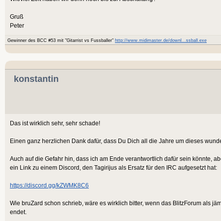
Gruß
Peter
Gewinner des BCC #53 mit "Gitarrist vs Fussballer"
http://www.midimaster.de/downl...ssball.exe
konstantin
Das ist wirklich sehr, sehr schade!
Einen ganz herzlichen Dank dafür, dass Du Dich all die Jahre um dieses wund
Auch auf die Gefahr hin, dass ich am Ende verantwortlich dafür sein könnte, a
ein Link zu einem Discord, den Tagirijus als Ersatz für den IRC aufgesetzt hat:
https://discord.gg/kZWMK8C6
Wie bruZard schon schrieb, wäre es wirklich bitter, wenn das BlitzForum als 
endet.