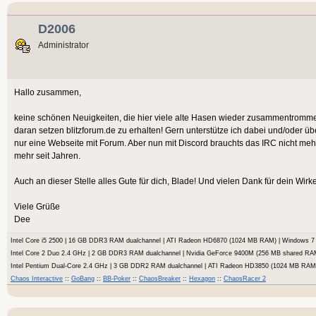
D2006
Administrator
Hallo zusammen,
keine schönen Neuigkeiten, die hier viele alte Hasen wieder zusammentrommelt.
daran setzen blitzforum.de zu erhalten! Gern unterstütze ich dabei und/oder ü
nur eine Webseite mit Forum. Aber nun mit Discord brauchts das IRC nicht meh
mehr seit Jahren.
Auch an dieser Stelle alles Gute für dich, Blade! Und vielen Dank für dein Wir
Viele Grüße
Dee
Intel Core i5 2500 | 16 GB DDR3 RAM dualchannel | ATI Radeon HD6870 (1024 MB RAM) | Windows
Intel Core 2 Duo 2.4 GHz | 2 GB DDR3 RAM dualchannel | Nvidia GeForce 9400M (256 MB shared RA
Intel Pentium Dual-Core 2.4 GHz | 3 GB DDR2 RAM dualchannel | ATI Radeon HD3850 (1024 MB RA
Chaos Interactive
::
GoBang
::
BB-Poker
::
ChaosBreaker
::
Hexagon
::
ChaosRacer 2