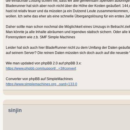
die einfachste Lösung schien mir, dass wir alle gemeinsam Spenden aufbringen
Bladerunner hat sich aber noch nicht über die Höhe der Kosten geäußert. 144,
hast ist relativ teuer und da müssten ja ein Dutzend Leute zusammenkommen, d
wollen. Ich sehe das eher als eine schnelle Übergangslösung für ein erstes Jah
Daher sollte man schon nochmal die Möglichkeit eines Umzugs in Betracht zie
Man könnte ja alle Inhalte abräumen und irgendwo statisch sichern. Oder alle 
Forensystem wie z.b. SMF Simple Machines
Leider hat sich auch hier BladeRunner nicht zu dem Umfang der Daten geäußer
auf seinem Server? Die reinen Daten müssten sich doch auch auf die neueste V
Wie man updated von phpBB 2.0 auf phpBB 3.x:
https://www.phpbb.com/support/...=3#convert
Converter von phpBB auf SimpleMachines
https://www.simplemachines.org...oard=133.0
sinjin