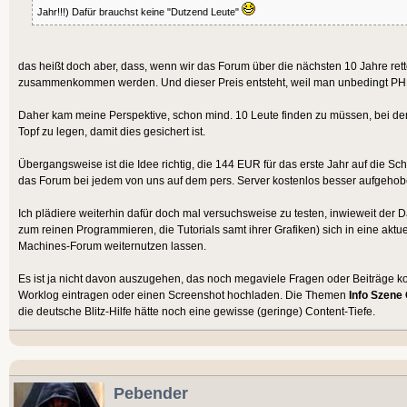
Jahr!!!) Dafür brauchst keine "Dutzend Leute"
das heißt doch aber, dass, wenn wir das Forum über die nächsten 10 Jahre re
zusammenkommen werden. Und dieser Preis entsteht, weil man unbedingt PHP
Daher kam meine Perspektive, schon mind. 10 Leute finden zu müssen, bei de
Topf zu legen, damit dies gesichert ist.
Übergangsweise ist die Idee richtig, die 144 EUR für das erste Jahr auf die Schn
das Forum bei jedem von uns auf dem pers. Server kostenlos besser aufgehob
Ich plädiere weiterhin dafür doch mal versuchsweise zu testen, inwieweit der
zum reinen Programmieren, die Tutorials samt ihrer Grafiken) sich in eine ak
Machines-Forum weiternutzen lassen.
Es ist ja nicht davon auszugehen, das noch megaviele Fragen oder Beiträge k
Worklog eintragen oder einen Screenshot hochladen. Die Themen
Info Szene
die deutsche Blitz-Hilfe hätte noch eine gewisse (geringe) Content-Tiefe.
Pebender