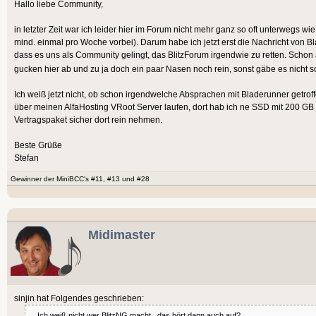
Hallo liebe Community,
in letzter Zeit war ich leider hier im Forum nicht mehr ganz so oft unterwegs 
mind. einmal pro Woche vorbei). Darum habe ich jetzt erst die Nachricht von Bl
dass es uns als Community gelingt, das BlitzForum irgendwie zu retten. Schon
gucken hier ab und zu ja doch ein paar Nasen noch rein, sonst gäbe es nicht 
Ich weiß jetzt nicht, ob schon irgendwelche Absprachen mit Bladerunner getro
über meinen AlfaHosting VRoot Server laufen, dort hab ich ne SSD mit 200 GB
Vertragspaket sicher dort rein nehmen.
Beste Grüße
Stefan
Gewinner der MiniBCC's #11, #13 und #28
Midimaster
sinjin hat Folgendes geschrieben:
... Ich weiß nicht wer BlitzNG macht...das hört dann auch auf?....