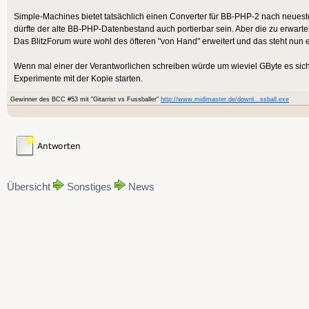
Simple-Machines bietet tatsächlich einen Converter für BB-PHP-2 nach neue
dürfte der alte BB-PHP-Datenbestand auch portierbar sein. Aber die zu erwarte
Das BlitzForum wure wohl des öfteren "von Hand" erweitert und das steht nun
Wenn mal einer der Verantworlichen schreiben würde um wieviel GByte es sic
Experimente mit der Kopie starten.
Gewinner des BCC #53 mit "Gitarrist vs Fussballer"
http://www.midimaster.de/downl...ssball.exe
Übersicht
Sonstiges
News