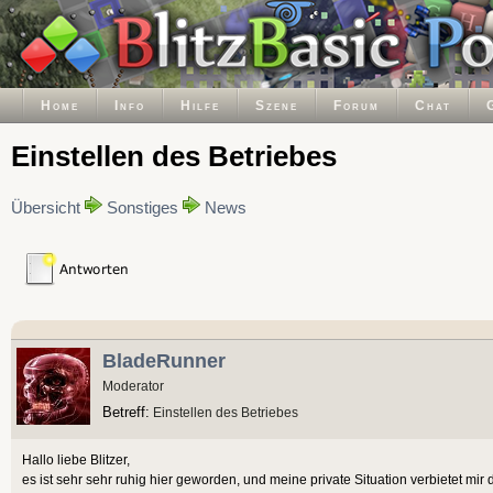
Home
Info
Hilfe
Szene
Forum
Chat
Einstellen des Betriebes
Übersicht
Sonstiges
News
BladeRunner
Moderator
Betreff:
Einstellen des Betriebes
Hallo liebe Blitzer,
es ist sehr sehr ruhig hier geworden, und meine private Situation verbietet mir