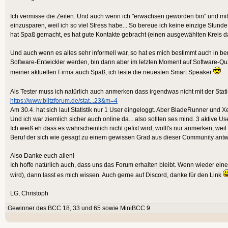
Ich vermisse die Zeiten. Und auch wenn ich "erwachsen geworden bin" und mit
einzusparen, weil ich so viel Stress habe... So bereue ich keine einzige Stunde
hat Spaß gemacht, es hat gute Kontakte gebracht (einen ausgewählten Kreis dav
Und auch wenn es alles sehr informell war, so hat es mich bestimmt auch in beru
Software-Entwickler werden, bin dann aber im letzten Moment auf Software-Qu
meiner aktuellen Firma auch Spaß, ich teste die neuesten Smart Speaker
Als Tester muss ich natürlich auch anmerken dass irgendwas nicht mit der Stat
https://www.blitzforum.de/stat...23&m=4
Am 30.4. hat sich laut Statistik nur 1 User eingeloggt. Aber BladeRunner und
Und ich war ziemlich sicher auch online da... also sollten ses mind. 3 aktive Us
Ich weiß eh dass es wahrscheinlich nicht gefixt wird, wollt's nur anmerken, wei
Beruf der sich wie gesagt zu einem gewissen Grad aus dieser Community antwi
Also Danke euch allen!
Ich hoffe natürlich auch, dass uns das Forum erhalten bleibt. Wenn wieder ei
wird), dann lasst es mich wissen. Auch gerne auf Discord, danke für den Link
LG, Christoph
Gewinner des BCC 18, 33 und 65 sowie MiniBCC 9