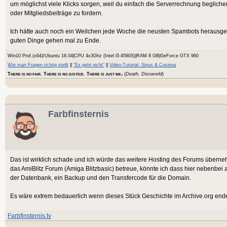
um möglichst viele Klicks sorgen, weil du einfach die Serverrechnung beglich
oder Mitgliedsbeiträge zu fordern.
Ich hätte auch noch ein Weilchen jede Woche die neusten Spambots herausgeworf
guten Dinge gehen mal zu Ende.
Win10 Prof.(x64)/Ubuntu 16.04|CPU 4x3Ghz (Intel i5-4590S)|RAM 8 GB|GeForce GTX 960
Wie man Fragen richtig stellt
||
"Es geht nicht"
||
Video-Tutorial: Sinus & Cosinus
.
T
. T
. T
(
Death, Discworld
)
HERE IS NO FAIR
HERE IS NO JUSTICE
HERE IS JUST ME
Farbfinsternis
Das ist wirklich schade und ich würde das weitere Hosting des Forums überneh
das AmiBlitz Forum (Amiga Blitzbasic) betreue, könnte ich dass hier nebenbe
der Datenbank, ein Backup und den Transfercode für die Domain.
Es wäre extrem bedauerlich wenn dieses Stück Geschichte im Archive.org end
Farbfinsternis.tv