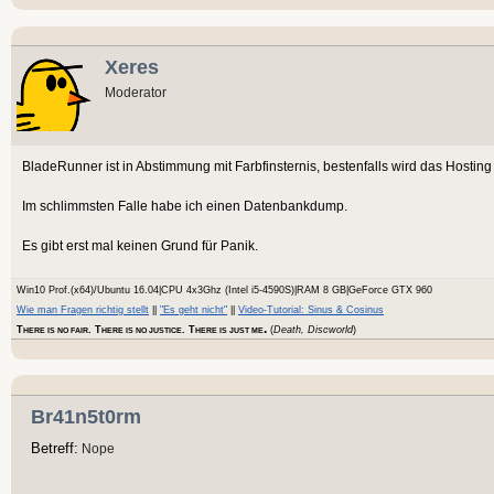
Xeres
Moderator
BladeRunner ist in Abstimmung mit Farbfinsternis, bestenfalls wird das Hosting
Im schlimmsten Falle habe ich einen Datenbankdump.
Es gibt erst mal keinen Grund für Panik.
Win10 Prof.(x64)/Ubuntu 16.04|CPU 4x3Ghz (Intel i5-4590S)|RAM 8 GB|GeForce GTX 960
Wie man Fragen richtig stellt
||
"Es geht nicht"
||
Video-Tutorial: Sinus & Cosinus
.
T
. T
. T
(
Death, Discworld
)
HERE IS NO FAIR
HERE IS NO JUSTICE
HERE IS JUST ME
Br41n5t0rm
Betreff:
Nope