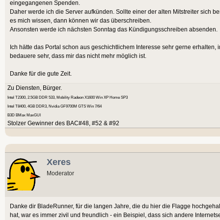
eingegangenen Spenden.
Daher werde ich die Server aufkünden. Sollte einer der alten Mitstreiter sich ber
es mich wissen, dann können wir das überschreiben.
Ansonsten werde ich nächsten Sonntag das Kündigungsschreiben absenden.
Ich hätte das Portal schon aus geschichtlichem Interesse sehr gerne erhalten, 
bedauere sehr, dass mir das nicht mehr möglich ist.
Danke für die gute Zeit.
Zu Diensten, Bürger.
Intel T2300, 2.5GB DDR 533, Mobility Radeon X1600 Win XP Home SP3
Intel T8400, 4GB DDR3, Nvidia GF9700M GTS Win 7/64
B3D BMax MaxGUI
Stolzer Gewinner des BAC#48, #52 & #92
Xeres
Moderator
Danke dir BladeRunner, für die langen Jahre, die du hier die Flagge hochgeh
hat, war es immer zivil und freundlich - ein Beispiel, dass sich andere Intern