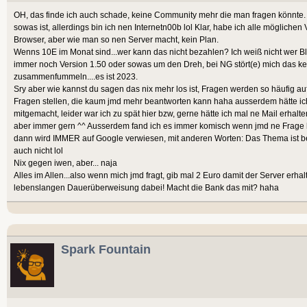
OH, das finde ich auch schade, keine Community mehr die man fragen könnte.
sowas ist, allerdings bin ich nen Internetn00b lol Klar, habe ich alle möglich
Browser, aber wie man so nen Server macht, kein Plan.
Wenns 10E im Monat sind...wer kann das nicht bezahlen? Ich weiß nicht wer Bl
immer noch Version 1.50 oder sowas um den Dreh, bei NG stört(e) mich das kei
zusammenfummeln....es ist 2023.
Sry aber wie kannst du sagen das nix mehr los ist, Fragen werden so häufig au
Fragen stellen, die kaum jmd mehr beantworten kann haha ausserdem hätte ich
mitgemacht, leider war ich zu spät hier bzw, gerne hätte ich mal ne Mail erhalten
aber immer gern ^^ Ausserdem fand ich es immer komisch wenn jmd ne Frage
dann wird IMMER auf Google verwiesen, mit anderen Worten: Das Thema ist bee
auch nicht lol
Nix gegen iwen, aber... naja
Alles im Allen...also wenn mich jmd fragt, gib mal 2 Euro damit der Server erhal
lebenslangen Dauerüberweisung dabei! Macht die Bank das mit? haha
Spark Fountain