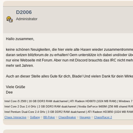
D2006
Administrator
Hallo zusammen,
keine schönen Neuigkeiten, die hier viele alte Hasen wieder zusammentrommelt.
daran setzen blitzforum.de zu erhalten! Gern unterstütze ich dabei und/oder ü
nur eine Webseite mit Forum. Aber nun mit Discord brauchts das IRC nicht meh
mehr seit Jahren.
Auch an dieser Stelle alles Gute für dich, Blade! Und vielen Dank für dein Wir
Viele Grüße
Dee
Intel Core i5 2500 | 16 GB DDR3 RAM dualchannel | ATI Radeon HD6870 (1024 MB RAM) | Windows
Intel Core 2 Duo 2.4 GHz | 2 GB DDR3 RAM dualchannel | Nvidia GeForce 9400M (256 MB shared RA
Intel Pentium Dual-Core 2.4 GHz | 3 GB DDR2 RAM dualchannel | ATI Radeon HD3850 (1024 MB RA
Chaos Interactive
::
GoBang
::
BB-Poker
::
ChaosBreaker
::
Hexagon
::
ChaosRacer 2