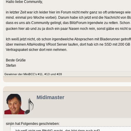
Hallo liebe Community,
in letzter Zeit war ich leider hier im Forum nicht mehr ganz so oft unterwegs 
mind. einmal pro Woche vorbei). Darum habe ich jetzt erst die Nachricht von Bl
dass es uns als Community gelingt, das BlitzForum irgendwie zu retten. Schon
gucken hier ab und zu ja doch ein paar Nasen noch rein, sonst gäbe es nicht 
Ich weiß jetzt nicht, ob schon irgendwelche Absprachen mit Bladerunner getro
über meinen AlfaHosting VRoot Server laufen, dort hab ich ne SSD mit 200 GB
Vertragspaket sicher dort rein nehmen.
Beste Grüße
Stefan
Gewinner der MiniBCC's #11, #13 und #28
Midimaster
sinjin hat Folgendes geschrieben:
... Ich weiß nicht wer BlitzNG macht...das hört dann auch auf?....