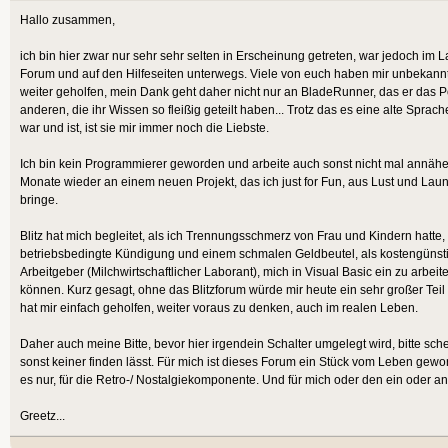
Hallo zusammen,
ich bin hier zwar nur sehr sehr selten in Erscheinung getreten, war jedoch im L
Forum und auf den Hilfeseiten unterwegs. Viele von euch haben mir unbekannt
weiter geholfen, mein Dank geht daher nicht nur an BladeRunner, das er das Po
anderen, die ihr Wissen so fleißig geteilt haben... Trotz das es eine alte Spra
war und ist, ist sie mir immer noch die Liebste.
Ich bin kein Programmierer geworden und arbeite auch sonst nicht mal annäher
Monate wieder an einem neuen Projekt, das ich just for Fun, aus Lust und Laun
bringe.
Blitz hat mich begleitet, als ich Trennungsschmerz von Frau und Kindern hatte, 
betriebsbedingte Kündigung und einem schmalen Geldbeutel, als kostengünst
Arbeitgeber (Milchwirtschaftlicher Laborant), mich in Visual Basic ein zu arbe
können. Kurz gesagt, ohne das Blitzforum würde mir heute ein sehr großer Teil
hat mir einfach geholfen, weiter voraus zu denken, auch im realen Leben.
Daher auch meine Bitte, bevor hier irgendein Schalter umgelegt wird, bitte sc
sonst keiner finden lässt. Für mich ist dieses Forum ein Stück vom Leben gew
es nur, für die Retro-/ Nostalgiekomponente. Und für mich oder den ein oder a
Greetz...