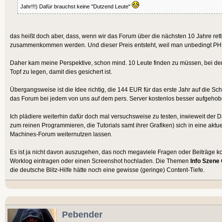
Jahr!!!) Dafür brauchst keine "Dutzend Leute"
das heißt doch aber, dass, wenn wir das Forum über die nächsten 10 Jahre re
zusammenkommen werden. Und dieser Preis entsteht, weil man unbedingt PHP
Daher kam meine Perspektive, schon mind. 10 Leute finden zu müssen, bei de
Topf zu legen, damit dies gesichert ist.
Übergangsweise ist die Idee richtig, die 144 EUR für das erste Jahr auf die Schn
das Forum bei jedem von uns auf dem pers. Server kostenlos besser aufgehob
Ich plädiere weiterhin dafür doch mal versuchsweise zu testen, inwieweit der
zum reinen Programmieren, die Tutorials samt ihrer Grafiken) sich in eine ak
Machines-Forum weiternutzen lassen.
Es ist ja nicht davon auszugehen, das noch megaviele Fragen oder Beiträge k
Worklog eintragen oder einen Screenshot hochladen. Die Themen
Info Szene
die deutsche Blitz-Hilfe hätte noch eine gewisse (geringe) Content-Tiefe.
Pebender