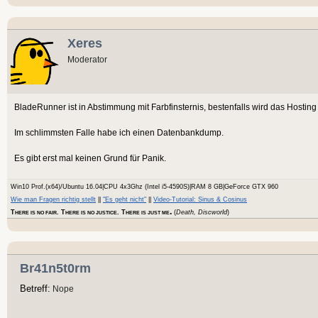
Xeres
Moderator
BladeRunner ist in Abstimmung mit Farbfinsternis, bestenfalls wird das Hosting
Im schlimmsten Falle habe ich einen Datenbankdump.
Es gibt erst mal keinen Grund für Panik.
Win10 Prof.(x64)/Ubuntu 16.04|CPU 4x3Ghz (Intel i5-4590S)|RAM 8 GB|GeForce GTX 960
Wie man Fragen richtig stellt
||
"Es geht nicht"
||
Video-Tutorial: Sinus & Cosinus
.
T
. T
. T
(
Death, Discworld
)
HERE IS NO FAIR
HERE IS NO JUSTICE
HERE IS JUST ME
Br41n5t0rm
Betreff:
Nope