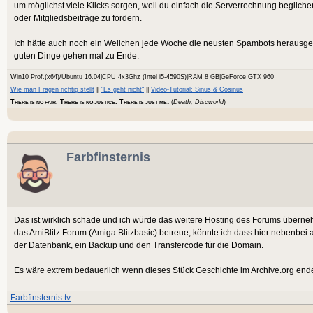
um möglichst viele Klicks sorgen, weil du einfach die Serverrechnung beglich
oder Mitgliedsbeiträge zu fordern.
Ich hätte auch noch ein Weilchen jede Woche die neusten Spambots herausgeworf
guten Dinge gehen mal zu Ende.
Win10 Prof.(x64)/Ubuntu 16.04|CPU 4x3Ghz (Intel i5-4590S)|RAM 8 GB|GeForce GTX 960
Wie man Fragen richtig stellt
||
"Es geht nicht"
||
Video-Tutorial: Sinus & Cosinus
.
T
. T
. T
(
Death, Discworld
)
HERE IS NO FAIR
HERE IS NO JUSTICE
HERE IS JUST ME
Farbfinsternis
Das ist wirklich schade und ich würde das weitere Hosting des Forums überneh
das AmiBlitz Forum (Amiga Blitzbasic) betreue, könnte ich dass hier nebenbe
der Datenbank, ein Backup und den Transfercode für die Domain.
Es wäre extrem bedauerlich wenn dieses Stück Geschichte im Archive.org end
Farbfinsternis.tv