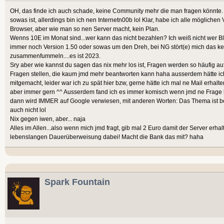
OH, das finde ich auch schade, keine Community mehr die man fragen könnte.
sowas ist, allerdings bin ich nen Internetn00b lol Klar, habe ich alle möglich
Browser, aber wie man so nen Server macht, kein Plan.
Wenns 10E im Monat sind...wer kann das nicht bezahlen? Ich weiß nicht wer Bl
immer noch Version 1.50 oder sowas um den Dreh, bei NG stört(e) mich das kei
zusammenfummeln....es ist 2023.
Sry aber wie kannst du sagen das nix mehr los ist, Fragen werden so häufig au
Fragen stellen, die kaum jmd mehr beantworten kann haha ausserdem hätte ich
mitgemacht, leider war ich zu spät hier bzw, gerne hätte ich mal ne Mail erhalten
aber immer gern ^^ Ausserdem fand ich es immer komisch wenn jmd ne Frage
dann wird IMMER auf Google verwiesen, mit anderen Worten: Das Thema ist bee
auch nicht lol
Nix gegen iwen, aber... naja
Alles im Allen...also wenn mich jmd fragt, gib mal 2 Euro damit der Server erhal
lebenslangen Dauerüberweisung dabei! Macht die Bank das mit? haha
Spark Fountain