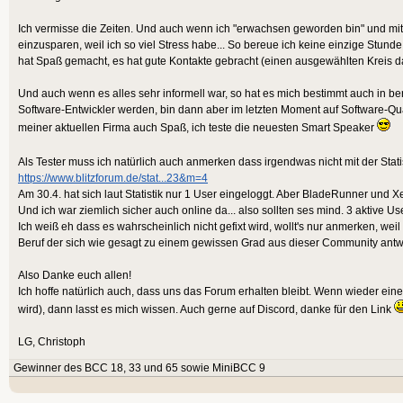
Ich vermisse die Zeiten. Und auch wenn ich "erwachsen geworden bin" und mit
einzusparen, weil ich so viel Stress habe... So bereue ich keine einzige Stunde
hat Spaß gemacht, es hat gute Kontakte gebracht (einen ausgewählten Kreis dav
Und auch wenn es alles sehr informell war, so hat es mich bestimmt auch in beru
Software-Entwickler werden, bin dann aber im letzten Moment auf Software-Qu
meiner aktuellen Firma auch Spaß, ich teste die neuesten Smart Speaker
Als Tester muss ich natürlich auch anmerken dass irgendwas nicht mit der Stat
https://www.blitzforum.de/stat...23&m=4
Am 30.4. hat sich laut Statistik nur 1 User eingeloggt. Aber BladeRunner und
Und ich war ziemlich sicher auch online da... also sollten ses mind. 3 aktive Us
Ich weiß eh dass es wahrscheinlich nicht gefixt wird, wollt's nur anmerken, wei
Beruf der sich wie gesagt zu einem gewissen Grad aus dieser Community antwi
Also Danke euch allen!
Ich hoffe natürlich auch, dass uns das Forum erhalten bleibt. Wenn wieder ei
wird), dann lasst es mich wissen. Auch gerne auf Discord, danke für den Link
LG, Christoph
Gewinner des BCC 18, 33 und 65 sowie MiniBCC 9