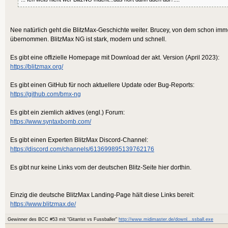
Nee natürlich geht die BlitzMax-Geschichte weiter. Brucey, von dem schon imm
übernommen. BlitzMax NG ist stark, modern und schnell.
Es gibt eine offizielle Homepage mit Download der akt. Version (April 2023):
https://blitzmax.org/
Es gibt einen GitHub für noch aktuellere Update oder Bug-Reports:
https://github.com/bmx-ng
Es gibt ein ziemlich aktives (engl.) Forum:
https://www.syntaxbomb.com/
Es gibt einen Experten BlitzMax Discord-Channel:
https://discord.com/channels/613699895139762176
Es gibt nur keine Links vom der deutschen Blitz-Seite hier dorthin.
Einzig die deutsche BlitzMax Landing-Page hält diese Links bereit:
https://www.blitzmax.de/
Gewinner des BCC #53 mit "Gitarrist vs Fussballer"
http://www.midimaster.de/downl...ssball.exe