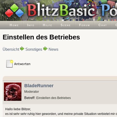
Home
Info
Hilfe
Szene
Forum
Chat
Einstellen des Betriebes
Übersicht
Sonstiges
News
BladeRunner
Moderator
Betreff:
Einstellen des Betriebes
Hallo liebe Blitzer,
es ist sehr sehr ruhig hier geworden, und meine private Situation verbietet mir