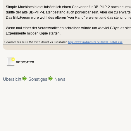
Simple-Machines bietet tatsächlich einen Converter für BB-PHP-2 nach neue
dürfte der alte BB-PHP-Datenbestand auch portierbar sein. Aber die zu erwarte
Das BlitzForum wure wohl des öfteren "von Hand" erweitert und das steht nun
Wenn mal einer der Verantworlichen schreiben würde um wieviel GByte es sic
Experimente mit der Kopie starten.
Gewinner des BCC #53 mit "Gitarrist vs Fussballer"
http://www.midimaster.de/downl...ssball.exe
Übersicht
Sonstiges
News