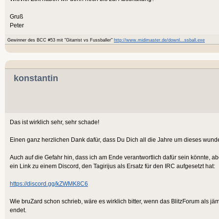
Gruß
Peter
Gewinner des BCC #53 mit "Gitarrist vs Fussballer"
http://www.midimaster.de/downl...ssball.exe
konstantin
Das ist wirklich sehr, sehr schade!
Einen ganz herzlichen Dank dafür, dass Du Dich all die Jahre um dieses wund
Auch auf die Gefahr hin, dass ich am Ende verantwortlich dafür sein könnte, a
ein Link zu einem Discord, den Tagirijus als Ersatz für den IRC aufgesetzt hat:
https://discord.gg/kZWMK8C6
Wie bruZard schon schrieb, wäre es wirklich bitter, wenn das BlitzForum als 
endet.