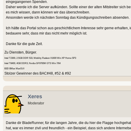
eingegangenen Spenden.
Daher werde ich die Server aufkünden. Sollte einer der alten Mitstreiter sich ber
es mich wissen, dann können wir das überschreiben.
Ansonsten werde ich nächsten Sonntag das Kündigungsschreiben absenden.
Ich hätte das Portal schon aus geschichtlichem Interesse sehr gerne erhalten, 
bedauere sehr, dass mir das nicht mehr möglich ist.
Danke für die gute Zeit.
Zu Diensten, Bürger.
Intel T2300, 2.5GB DDR 533, Mobility Radeon X1600 Win XP Home SP3
Intel T8400, 4GB DDR3, Nvidia GF9700M GTS Win 7/64
B3D BMax MaxGUI
Stolzer Gewinner des BAC#48, #52 & #92
Xeres
Moderator
Danke dir BladeRunner, für die langen Jahre, die du hier die Flagge hochgeh
hat, war es immer zivil und freundlich - ein Beispiel, dass sich andere Intern