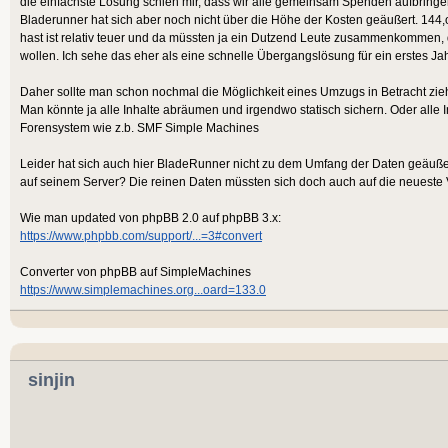
die einfachste Lösung schien mir, dass wir alle gemeinsam Spenden aufbringen
Bladerunner hat sich aber noch nicht über die Höhe der Kosten geäußert. 144,
hast ist relativ teuer und da müssten ja ein Dutzend Leute zusammenkommen, d
wollen. Ich sehe das eher als eine schnelle Übergangslösung für ein erstes Jah
Daher sollte man schon nochmal die Möglichkeit eines Umzugs in Betracht zie
Man könnte ja alle Inhalte abräumen und irgendwo statisch sichern. Oder alle 
Forensystem wie z.b. SMF Simple Machines
Leider hat sich auch hier BladeRunner nicht zu dem Umfang der Daten geäußer
auf seinem Server? Die reinen Daten müssten sich doch auch auf die neueste V
Wie man updated von phpBB 2.0 auf phpBB 3.x:
https://www.phpbb.com/support/...=3#convert
Converter von phpBB auf SimpleMachines
https://www.simplemachines.org...oard=133.0
sinjin