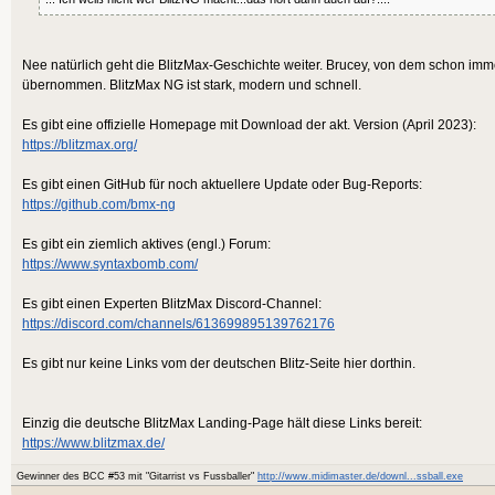
Nee natürlich geht die BlitzMax-Geschichte weiter. Brucey, von dem schon imm
übernommen. BlitzMax NG ist stark, modern und schnell.
Es gibt eine offizielle Homepage mit Download der akt. Version (April 2023):
https://blitzmax.org/
Es gibt einen GitHub für noch aktuellere Update oder Bug-Reports:
https://github.com/bmx-ng
Es gibt ein ziemlich aktives (engl.) Forum:
https://www.syntaxbomb.com/
Es gibt einen Experten BlitzMax Discord-Channel:
https://discord.com/channels/613699895139762176
Es gibt nur keine Links vom der deutschen Blitz-Seite hier dorthin.
Einzig die deutsche BlitzMax Landing-Page hält diese Links bereit:
https://www.blitzmax.de/
Gewinner des BCC #53 mit "Gitarrist vs Fussballer"
http://www.midimaster.de/downl...ssball.exe