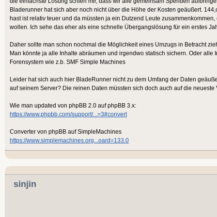
die einfachste Lösung schien mir, dass wir alle gemeinsam Spenden aufbringen
Bladerunner hat sich aber noch nicht über die Höhe der Kosten geäußert. 144,
hast ist relativ teuer und da müssten ja ein Dutzend Leute zusammenkommen, d
wollen. Ich sehe das eher als eine schnelle Übergangslösung für ein erstes Jah
Daher sollte man schon nochmal die Möglichkeit eines Umzugs in Betracht zie
Man könnte ja alle Inhalte abräumen und irgendwo statisch sichern. Oder alle 
Forensystem wie z.b. SMF Simple Machines
Leider hat sich auch hier BladeRunner nicht zu dem Umfang der Daten geäußer
auf seinem Server? Die reinen Daten müssten sich doch auch auf die neueste V
Wie man updated von phpBB 2.0 auf phpBB 3.x:
https://www.phpbb.com/support/...=3#convert
Converter von phpBB auf SimpleMachines
https://www.simplemachines.org...oard=133.0
sinjin