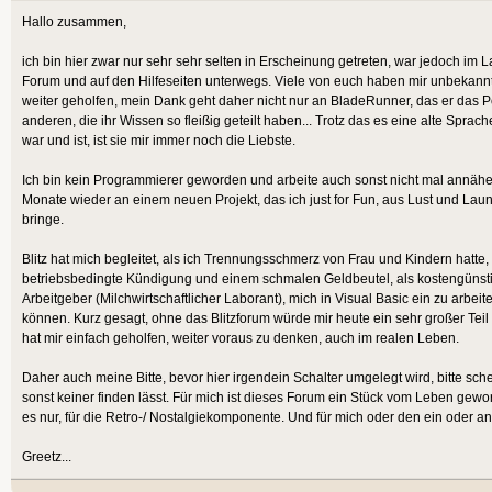
Hallo zusammen,
ich bin hier zwar nur sehr sehr selten in Erscheinung getreten, war jedoch im L
Forum und auf den Hilfeseiten unterwegs. Viele von euch haben mir unbekannt
weiter geholfen, mein Dank geht daher nicht nur an BladeRunner, das er das Po
anderen, die ihr Wissen so fleißig geteilt haben... Trotz das es eine alte Spra
war und ist, ist sie mir immer noch die Liebste.
Ich bin kein Programmierer geworden und arbeite auch sonst nicht mal annäher
Monate wieder an einem neuen Projekt, das ich just for Fun, aus Lust und Laun
bringe.
Blitz hat mich begleitet, als ich Trennungsschmerz von Frau und Kindern hatte, 
betriebsbedingte Kündigung und einem schmalen Geldbeutel, als kostengünst
Arbeitgeber (Milchwirtschaftlicher Laborant), mich in Visual Basic ein zu arbe
können. Kurz gesagt, ohne das Blitzforum würde mir heute ein sehr großer Teil
hat mir einfach geholfen, weiter voraus zu denken, auch im realen Leben.
Daher auch meine Bitte, bevor hier irgendein Schalter umgelegt wird, bitte sc
sonst keiner finden lässt. Für mich ist dieses Forum ein Stück vom Leben gew
es nur, für die Retro-/ Nostalgiekomponente. Und für mich oder den ein oder a
Greetz...