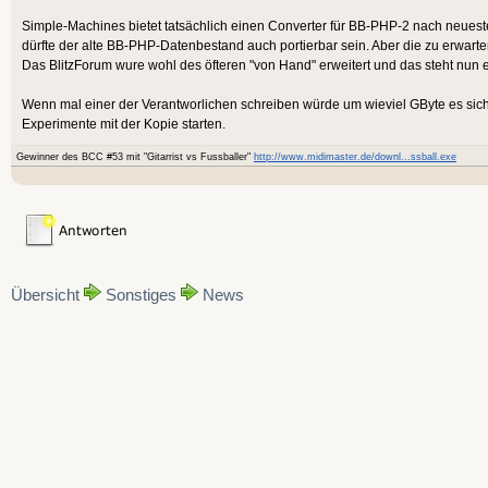
Simple-Machines bietet tatsächlich einen Converter für BB-PHP-2 nach neue
dürfte der alte BB-PHP-Datenbestand auch portierbar sein. Aber die zu erwarte
Das BlitzForum wure wohl des öfteren "von Hand" erweitert und das steht nun
Wenn mal einer der Verantworlichen schreiben würde um wieviel GByte es sic
Experimente mit der Kopie starten.
Gewinner des BCC #53 mit "Gitarrist vs Fussballer"
http://www.midimaster.de/downl...ssball.exe
Übersicht
Sonstiges
News