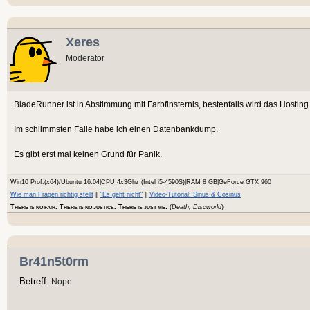
Xeres
Moderator
BladeRunner ist in Abstimmung mit Farbfinsternis, bestenfalls wird das Hosting
Im schlimmsten Falle habe ich einen Datenbankdump.
Es gibt erst mal keinen Grund für Panik.
Win10 Prof.(x64)/Ubuntu 16.04|CPU 4x3Ghz (Intel i5-4590S)|RAM 8 GB|GeForce GTX 960
Wie man Fragen richtig stellt
||
"Es geht nicht"
||
Video-Tutorial: Sinus & Cosinus
.
T
. T
. T
(
Death, Discworld
)
HERE IS NO FAIR
HERE IS NO JUSTICE
HERE IS JUST ME
Br41n5t0rm
Betreff:
Nope