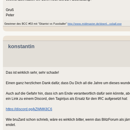
Gruß
Peter
Gewinner des BCC #53 mit "Gitarrist vs Fussballer"
http://www.midimaster.de/downl...ssball.exe
konstantin
Das ist wirklich sehr, sehr schade!
Einen ganz herzlichen Dank dafür, dass Du Dich all die Jahre um dieses wund
Auch auf die Gefahr hin, dass ich am Ende verantwortlich dafür sein könnte, a
ein Link zu einem Discord, den Tagirijus als Ersatz für den IRC aufgesetzt hat:
https://discord.gg/kZWMK8C6
Wie bruZard schon schrieb, wäre es wirklich bitter, wenn das BlitzForum als 
endet.