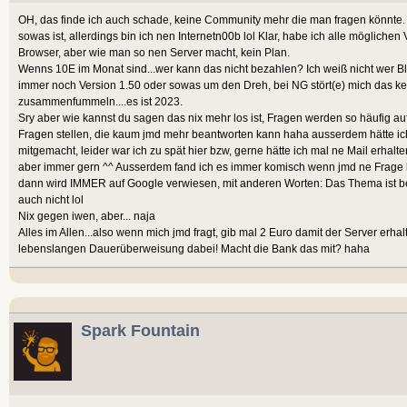
OH, das finde ich auch schade, keine Community mehr die man fragen könnte.
sowas ist, allerdings bin ich nen Internetn00b lol Klar, habe ich alle möglich
Browser, aber wie man so nen Server macht, kein Plan.
Wenns 10E im Monat sind...wer kann das nicht bezahlen? Ich weiß nicht wer Bl
immer noch Version 1.50 oder sowas um den Dreh, bei NG stört(e) mich das kei
zusammenfummeln....es ist 2023.
Sry aber wie kannst du sagen das nix mehr los ist, Fragen werden so häufig au
Fragen stellen, die kaum jmd mehr beantworten kann haha ausserdem hätte ich
mitgemacht, leider war ich zu spät hier bzw, gerne hätte ich mal ne Mail erhalten
aber immer gern ^^ Ausserdem fand ich es immer komisch wenn jmd ne Frage
dann wird IMMER auf Google verwiesen, mit anderen Worten: Das Thema ist bee
auch nicht lol
Nix gegen iwen, aber... naja
Alles im Allen...also wenn mich jmd fragt, gib mal 2 Euro damit der Server erhal
lebenslangen Dauerüberweisung dabei! Macht die Bank das mit? haha
Spark Fountain