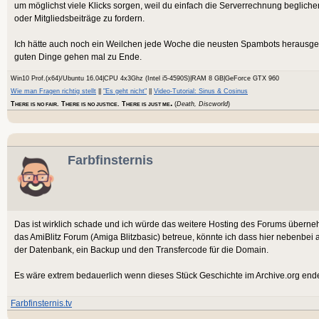
um möglichst viele Klicks sorgen, weil du einfach die Serverrechnung beglich
oder Mitgliedsbeiträge zu fordern.
Ich hätte auch noch ein Weilchen jede Woche die neusten Spambots herausgeworf
guten Dinge gehen mal zu Ende.
Win10 Prof.(x64)/Ubuntu 16.04|CPU 4x3Ghz (Intel i5-4590S)|RAM 8 GB|GeForce GTX 960
Wie man Fragen richtig stellt
||
"Es geht nicht"
||
Video-Tutorial: Sinus & Cosinus
.
T
. T
. T
(
Death, Discworld
)
HERE IS NO FAIR
HERE IS NO JUSTICE
HERE IS JUST ME
Farbfinsternis
Das ist wirklich schade und ich würde das weitere Hosting des Forums überneh
das AmiBlitz Forum (Amiga Blitzbasic) betreue, könnte ich dass hier nebenbe
der Datenbank, ein Backup und den Transfercode für die Domain.
Es wäre extrem bedauerlich wenn dieses Stück Geschichte im Archive.org end
Farbfinsternis.tv