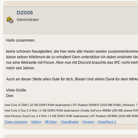
D2006
Administrator
Hallo zusammen,
keine schönen Neuigkeiten, die hier viele alte Hasen wieder zusammentrommelt.
daran setzen blitzforum.de zu erhalten! Gern unterstütze ich dabei und/oder ü
nur eine Webseite mit Forum. Aber nun mit Discord brauchts das IRC nicht meh
mehr seit Jahren.
Auch an dieser Stelle alles Gute für dich, Blade! Und vielen Dank für dein Wir
Viele Grüße
Dee
Intel Core i5 2500 | 16 GB DDR3 RAM dualchannel | ATI Radeon HD6870 (1024 MB RAM) | Windows
Intel Core 2 Duo 2.4 GHz | 2 GB DDR3 RAM dualchannel | Nvidia GeForce 9400M (256 MB shared RA
Intel Pentium Dual-Core 2.4 GHz | 3 GB DDR2 RAM dualchannel | ATI Radeon HD3850 (1024 MB RA
Chaos Interactive
::
GoBang
::
BB-Poker
::
ChaosBreaker
::
Hexagon
::
ChaosRacer 2