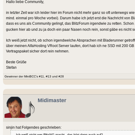
Hallo liebe Community,
in letzter Zeit war ich leider hier im Forum nicht mehr ganz so oft unterwegs 
mind. einmal pro Woche vorbei). Darum habe ich jetzt erst die Nachricht von Bl
dass es uns als Community gelingt, das BlitzForum irgendwie zu retten. Schon
gucken hier ab und zu ja doch ein paar Nasen noch rein, sonst gäbe es nicht 
Ich weiß jetzt nicht, ob schon irgendwelche Absprachen mit Bladerunner getro
über meinen AlfaHosting VRoot Server laufen, dort hab ich ne SSD mit 200 GB
Vertragspaket sicher dort rein nehmen.
Beste Grüße
Stefan
Gewinner der MiniBCC's #11, #13 und #28
Midimaster
sinjin hat Folgendes geschrieben:
... Ich weiß nicht wer BlitzNG macht...das hört dann auch auf?....