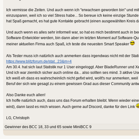
Ich vermisse die Zeiten. Und auch wenn ich "erwachsen geworden bin" und mit
einzusparen, weil ich so viel Stress habe... So bereue ich keine einzige Stunde
hat Spaß gemacht, es hat gute Kontakte gebracht (einen ausgewählten Kreis dav
Und auch wenn es alles sehr informell war, so hat es mich bestimmt auch in beru
Software-Entwickler werden, bin dann aber im letzten Moment auf Software-Qu
meiner aktuellen Firma auch Spaß, ich teste die neuesten Smart Speaker
Als Tester muss ich natürlich auch anmerken dass irgendwas nicht mit der Stat
https://www.blitzforum.de/stat...23&m=4
Am 30.4. hat sich laut Statistik nur 1 User eingeloggt. Aber BladeRunner und
Und ich war ziemlich sicher auch online da... also sollten ses mind. 3 aktive Us
Ich weiß eh dass es wahrscheinlich nicht gefixt wird, wollt's nur anmerken, wei
Beruf der sich wie gesagt zu einem gewissen Grad aus dieser Community antwi
Also Danke euch allen!
Ich hoffe natürlich auch, dass uns das Forum erhalten bleibt. Wenn wieder ei
wird), dann lasst es mich wissen. Auch gerne auf Discord, danke für den Link
LG, Christoph
Gewinner des BCC 18, 33 und 65 sowie MiniBCC 9