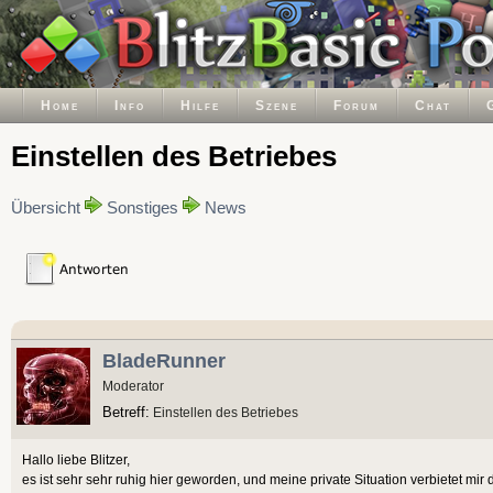
Home
Info
Hilfe
Szene
Forum
Chat
Einstellen des Betriebes
Übersicht
Sonstiges
News
BladeRunner
Moderator
Betreff:
Einstellen des Betriebes
Hallo liebe Blitzer,
es ist sehr sehr ruhig hier geworden, und meine private Situation verbietet mir