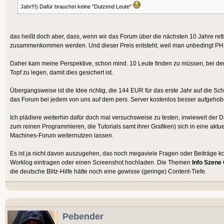
Jahr!!!) Dafür brauchst keine "Dutzend Leute"
das heißt doch aber, dass, wenn wir das Forum über die nächsten 10 Jahre re
zusammenkommen werden. Und dieser Preis entsteht, weil man unbedingt PHP
Daher kam meine Perspektive, schon mind. 10 Leute finden zu müssen, bei de
Topf zu legen, damit dies gesichert ist.
Übergangsweise ist die Idee richtig, die 144 EUR für das erste Jahr auf die Schn
das Forum bei jedem von uns auf dem pers. Server kostenlos besser aufgehob
Ich plädiere weiterhin dafür doch mal versuchsweise zu testen, inwieweit der
zum reinen Programmieren, die Tutorials samt ihrer Grafiken) sich in eine ak
Machines-Forum weiternutzen lassen.
Es ist ja nicht davon auszugehen, das noch megaviele Fragen oder Beiträge k
Worklog eintragen oder einen Screenshot hochladen. Die Themen
Info Szene
die deutsche Blitz-Hilfe hätte noch eine gewisse (geringe) Content-Tiefe.
Pebender