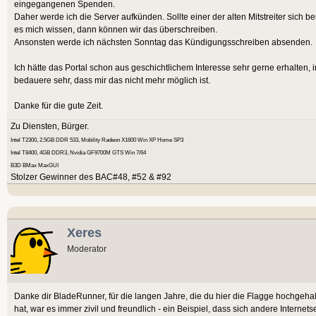
eingegangenen Spenden.
Daher werde ich die Server aufkünden. Sollte einer der alten Mitstreiter sich ber
es mich wissen, dann können wir das überschreiben.
Ansonsten werde ich nächsten Sonntag das Kündigungsschreiben absenden.
Ich hätte das Portal schon aus geschichtlichem Interesse sehr gerne erhalten, 
bedauere sehr, dass mir das nicht mehr möglich ist.
Danke für die gute Zeit.
Zu Diensten, Bürger.
Intel T2300, 2.5GB DDR 533, Mobility Radeon X1600 Win XP Home SP3
Intel T8400, 4GB DDR3, Nvidia GF9700M GTS Win 7/64
B3D BMax MaxGUI
Stolzer Gewinner des BAC#48, #52 & #92
Xeres
Moderator
Danke dir BladeRunner, für die langen Jahre, die du hier die Flagge hochgeh
hat, war es immer zivil und freundlich - ein Beispiel, dass sich andere Intern