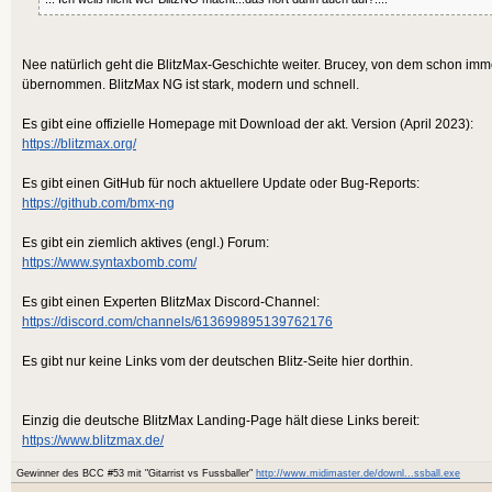
Nee natürlich geht die BlitzMax-Geschichte weiter. Brucey, von dem schon imm
übernommen. BlitzMax NG ist stark, modern und schnell.
Es gibt eine offizielle Homepage mit Download der akt. Version (April 2023):
https://blitzmax.org/
Es gibt einen GitHub für noch aktuellere Update oder Bug-Reports:
https://github.com/bmx-ng
Es gibt ein ziemlich aktives (engl.) Forum:
https://www.syntaxbomb.com/
Es gibt einen Experten BlitzMax Discord-Channel:
https://discord.com/channels/613699895139762176
Es gibt nur keine Links vom der deutschen Blitz-Seite hier dorthin.
Einzig die deutsche BlitzMax Landing-Page hält diese Links bereit:
https://www.blitzmax.de/
Gewinner des BCC #53 mit "Gitarrist vs Fussballer"
http://www.midimaster.de/downl...ssball.exe