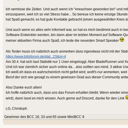
Ich vermisse die Zeiten. Und auch wenn ich "erwachsen geworden bin" und mit
einzusparen, weil ich so viel Stress habe... So bereue ich keine einzige Stunde
hat Spaß gemacht, es hat gute Kontakte gebracht (einen ausgewählten Kreis dav
Und auch wenn es alles sehr informell war, so hat es mich bestimmt auch in beru
Software-Entwickler werden, bin dann aber im letzten Moment auf Software-Qu
meiner aktuellen Firma auch Spaß, ich teste die neuesten Smart Speaker
Als Tester muss ich natürlich auch anmerken dass irgendwas nicht mit der Stat
https://www.blitzforum.de/stat...23&m=4
Am 30.4. hat sich laut Statistik nur 1 User eingeloggt. Aber BladeRunner und
Und ich war ziemlich sicher auch online da... also sollten ses mind. 3 aktive Us
Ich weiß eh dass es wahrscheinlich nicht gefixt wird, wollt's nur anmerken, wei
Beruf der sich wie gesagt zu einem gewissen Grad aus dieser Community antwi
Also Danke euch allen!
Ich hoffe natürlich auch, dass uns das Forum erhalten bleibt. Wenn wieder ei
wird), dann lasst es mich wissen. Auch gerne auf Discord, danke für den Link
LG, Christoph
Gewinner des BCC 18, 33 und 65 sowie MiniBCC 9