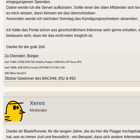
eingegangenen Spenden.
Daher werde ich die Server aufkünden. Sollte einer der alten Mitstreiter sich ber
es mich wissen, dann können wir das überschreiben.
Ansonsten werde ich nächsten Sonntag das Kündigungsschreiben absenden.
Ich hätte das Portal schon aus geschichtlichem Interesse sehr gerne erhalten, 
bedauere sehr, dass mir das nicht mehr möglich ist.
Danke für die gute Zeit.
Zu Diensten, Bürger.
Intel T2300, 2.5GB DDR 533, Mobility Radeon X1600 Win XP Home SP3
Intel T8400, 4GB DDR3, Nvidia GF9700M GTS Win 7/64
B3D BMax MaxGUI
Stolzer Gewinner des BAC#48, #52 & #92
Xeres
Moderator
Danke dir BladeRunner, für die langen Jahre, die du hier die Flagge hochgeh
hat, war es immer zivil und freundlich - ein Beispiel, dass sich andere Intern