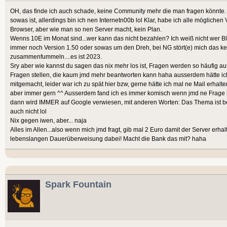
OH, das finde ich auch schade, keine Community mehr die man fragen könnte.
sowas ist, allerdings bin ich nen Internetn00b lol Klar, habe ich alle möglich
Browser, aber wie man so nen Server macht, kein Plan.
Wenns 10E im Monat sind...wer kann das nicht bezahlen? Ich weiß nicht wer Bl
immer noch Version 1.50 oder sowas um den Dreh, bei NG stört(e) mich das kei
zusammenfummeln....es ist 2023.
Sry aber wie kannst du sagen das nix mehr los ist, Fragen werden so häufig au
Fragen stellen, die kaum jmd mehr beantworten kann haha ausserdem hätte ich
mitgemacht, leider war ich zu spät hier bzw, gerne hätte ich mal ne Mail erhalten
aber immer gern ^^ Ausserdem fand ich es immer komisch wenn jmd ne Frage
dann wird IMMER auf Google verwiesen, mit anderen Worten: Das Thema ist bee
auch nicht lol
Nix gegen iwen, aber... naja
Alles im Allen...also wenn mich jmd fragt, gib mal 2 Euro damit der Server erhal
lebenslangen Dauerüberweisung dabei! Macht die Bank das mit? haha
Spark Fountain