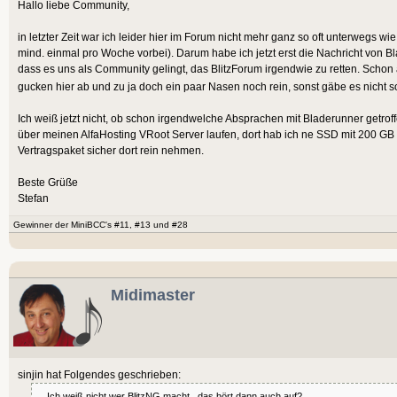
Hallo liebe Community,
in letzter Zeit war ich leider hier im Forum nicht mehr ganz so oft unterwegs 
mind. einmal pro Woche vorbei). Darum habe ich jetzt erst die Nachricht von Bl
dass es uns als Community gelingt, das BlitzForum irgendwie zu retten. Schon
gucken hier ab und zu ja doch ein paar Nasen noch rein, sonst gäbe es nicht 
Ich weiß jetzt nicht, ob schon irgendwelche Absprachen mit Bladerunner getro
über meinen AlfaHosting VRoot Server laufen, dort hab ich ne SSD mit 200 GB
Vertragspaket sicher dort rein nehmen.
Beste Grüße
Stefan
Gewinner der MiniBCC's #11, #13 und #28
Midimaster
sinjin hat Folgendes geschrieben:
... Ich weiß nicht wer BlitzNG macht...das hört dann auch auf?....