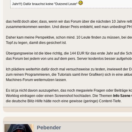
Jahr!!!) Dafür brauchst keine "Dutzend Leute"
das heißt doch aber, dass, wenn wir das Forum über die nächsten 10 Jahre re
zusammenkommen werden. Und dieser Preis entsteht, weil man unbedingt PHP
Daher kam meine Perspektive, schon mind. 10 Leute finden zu müssen, bei de
Topf zu legen, damit dies gesichert ist.
Übergangsweise ist die Idee richtig, die 144 EUR für das erste Jahr auf die Schn
das Forum bei jedem von uns auf dem pers. Server kostenlos besser aufgehob
Ich plädiere weiterhin dafür doch mal versuchsweise zu testen, inwieweit der
zum reinen Programmieren, die Tutorials samt ihrer Grafiken) sich in eine ak
Machines-Forum weiternutzen lassen.
Es ist ja nicht davon auszugehen, das noch megaviele Fragen oder Beiträge k
Worklog eintragen oder einen Screenshot hochladen. Die Themen
Info Szene
die deutsche Blitz-Hilfe hätte noch eine gewisse (geringe) Content-Tiefe.
Pebender