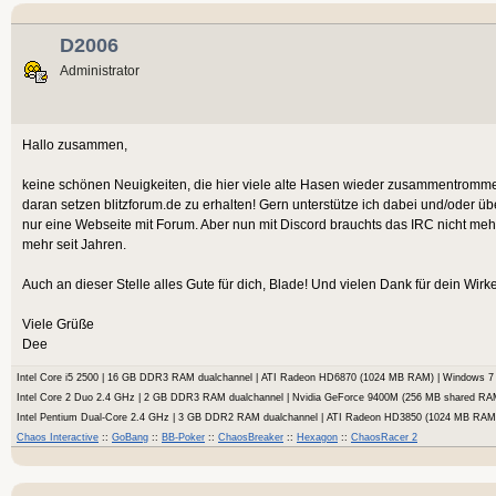
D2006
Administrator
Hallo zusammen,
keine schönen Neuigkeiten, die hier viele alte Hasen wieder zusammentrommelt.
daran setzen blitzforum.de zu erhalten! Gern unterstütze ich dabei und/oder ü
nur eine Webseite mit Forum. Aber nun mit Discord brauchts das IRC nicht meh
mehr seit Jahren.
Auch an dieser Stelle alles Gute für dich, Blade! Und vielen Dank für dein Wir
Viele Grüße
Dee
Intel Core i5 2500 | 16 GB DDR3 RAM dualchannel | ATI Radeon HD6870 (1024 MB RAM) | Windows
Intel Core 2 Duo 2.4 GHz | 2 GB DDR3 RAM dualchannel | Nvidia GeForce 9400M (256 MB shared RA
Intel Pentium Dual-Core 2.4 GHz | 3 GB DDR2 RAM dualchannel | ATI Radeon HD3850 (1024 MB RA
Chaos Interactive
::
GoBang
::
BB-Poker
::
ChaosBreaker
::
Hexagon
::
ChaosRacer 2