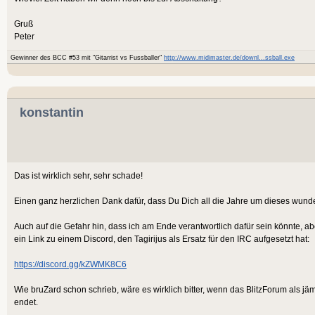
Gruß
Peter
Gewinner des BCC #53 mit "Gitarrist vs Fussballer"
http://www.midimaster.de/downl...ssball.exe
konstantin
Das ist wirklich sehr, sehr schade!
Einen ganz herzlichen Dank dafür, dass Du Dich all die Jahre um dieses wund
Auch auf die Gefahr hin, dass ich am Ende verantwortlich dafür sein könnte, a
ein Link zu einem Discord, den Tagirijus als Ersatz für den IRC aufgesetzt hat:
https://discord.gg/kZWMK8C6
Wie bruZard schon schrieb, wäre es wirklich bitter, wenn das BlitzForum als 
endet.