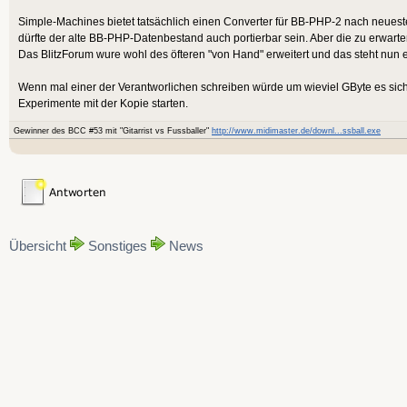
Simple-Machines bietet tatsächlich einen Converter für BB-PHP-2 nach neue
dürfte der alte BB-PHP-Datenbestand auch portierbar sein. Aber die zu erwarte
Das BlitzForum wure wohl des öfteren "von Hand" erweitert und das steht nun
Wenn mal einer der Verantworlichen schreiben würde um wieviel GByte es sic
Experimente mit der Kopie starten.
Gewinner des BCC #53 mit "Gitarrist vs Fussballer"
http://www.midimaster.de/downl...ssball.exe
Übersicht
Sonstiges
News