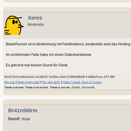
Xeres
Moderator
BladeRunner ist in Abstimmung mit Farbfinsternis, bestenfalls wird das Hosting
Im schlimmsten Falle habe ich einen Datenbankdump.
Es gibt erst mal keinen Grund für Panik.
Win10 Prof.(x64)/Ubuntu 16.04|CPU 4x3Ghz (Intel i5-4590S)|RAM 8 GB|GeForce GTX 960
Wie man Fragen richtig stellt
||
"Es geht nicht"
||
Video-Tutorial: Sinus & Cosinus
.
T
. T
. T
(
Death, Discworld
)
HERE IS NO FAIR
HERE IS NO JUSTICE
HERE IS JUST ME
Br41n5t0rm
Betreff:
Nope