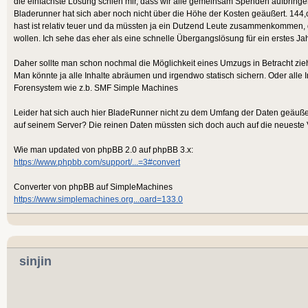
die einfachste Lösung schien mir, dass wir alle gemeinsam Spenden aufbringen
Bladerunner hat sich aber noch nicht über die Höhe der Kosten geäußert. 144,
hast ist relativ teuer und da müssten ja ein Dutzend Leute zusammenkommen, d
wollen. Ich sehe das eher als eine schnelle Übergangslösung für ein erstes Jah
Daher sollte man schon nochmal die Möglichkeit eines Umzugs in Betracht zie
Man könnte ja alle Inhalte abräumen und irgendwo statisch sichern. Oder alle 
Forensystem wie z.b. SMF Simple Machines
Leider hat sich auch hier BladeRunner nicht zu dem Umfang der Daten geäußer
auf seinem Server? Die reinen Daten müssten sich doch auch auf die neueste V
Wie man updated von phpBB 2.0 auf phpBB 3.x:
https://www.phpbb.com/support/...=3#convert
Converter von phpBB auf SimpleMachines
https://www.simplemachines.org...oard=133.0
sinjin