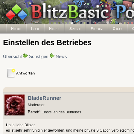
Home
Info
Hilfe
Szene
Forum
Chat
Einstellen des Betriebes
Übersicht
Sonstiges
News
BladeRunner
Moderator
Betreff:
Einstellen des Betriebes
Hallo liebe Blitzer,
es ist sehr sehr ruhig hier geworden, und meine private Situation verbietet mir