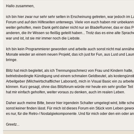
Hallo zusammen,
ich bin hier zwar nur sehr sehr selten in Erscheinung getreten, war jedoch im L
Forum und auf den Hilfeseiten unterwegs. Viele von euch haben mir unbekannt
weiter geholfen, mein Dank geht daher nicht nur an BladeRunner, das er das Po
anderen, die ihr Wissen so fleißig geteilt haben... Trotz das es eine alte Spra
war und ist, ist sie mir immer noch die Liebste.
Ich bin kein Programmierer geworden und arbeite auch sonst nicht mal annäher
Monate wieder an einem neuen Projekt, das ich just for Fun, aus Lust und Laun
bringe.
Blitz hat mich begleitet, als ich Trennungsschmerz von Frau und Kindern hatte, 
betriebsbedingte Kündigung und einem schmalen Geldbeutel, als kostengünst
Arbeitgeber (Milchwirtschaftlicher Laborant), mich in Visual Basic ein zu arbe
können. Kurz gesagt, ohne das Blitzforum würde mir heute ein sehr großer Teil
hat mir einfach geholfen, weiter voraus zu denken, auch im realen Leben.
Daher auch meine Bitte, bevor hier irgendein Schalter umgelegt wird, bitte sc
sonst keiner finden lässt. Für mich ist dieses Forum ein Stück vom Leben gew
es nur, für die Retro-/ Nostalgiekomponente. Und für mich oder den ein oder a
Greetz...