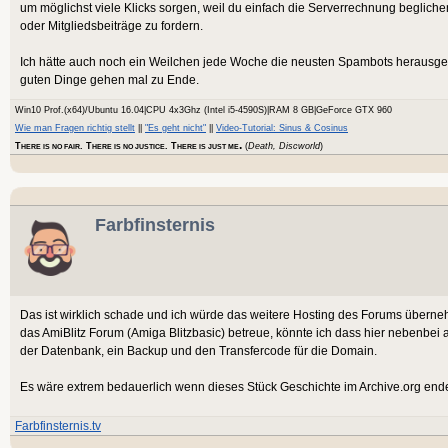
um möglichst viele Klicks sorgen, weil du einfach die Serverrechnung beglich
oder Mitgliedsbeiträge zu fordern.
Ich hätte auch noch ein Weilchen jede Woche die neusten Spambots herausgeworf
guten Dinge gehen mal zu Ende.
Win10 Prof.(x64)/Ubuntu 16.04|CPU 4x3Ghz (Intel i5-4590S)|RAM 8 GB|GeForce GTX 960
Wie man Fragen richtig stellt
||
"Es geht nicht"
||
Video-Tutorial: Sinus & Cosinus
.
T
. T
. T
(
Death, Discworld
)
HERE IS NO FAIR
HERE IS NO JUSTICE
HERE IS JUST ME
Farbfinsternis
Das ist wirklich schade und ich würde das weitere Hosting des Forums überneh
das AmiBlitz Forum (Amiga Blitzbasic) betreue, könnte ich dass hier nebenbe
der Datenbank, ein Backup und den Transfercode für die Domain.
Es wäre extrem bedauerlich wenn dieses Stück Geschichte im Archive.org end
Farbfinsternis.tv