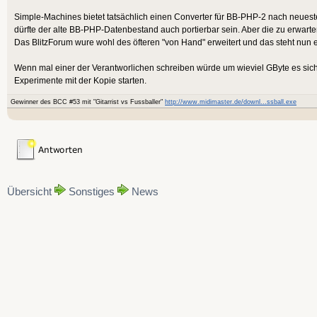
Simple-Machines bietet tatsächlich einen Converter für BB-PHP-2 nach neue
dürfte der alte BB-PHP-Datenbestand auch portierbar sein. Aber die zu erwarte
Das BlitzForum wure wohl des öfteren "von Hand" erweitert und das steht nun
Wenn mal einer der Verantworlichen schreiben würde um wieviel GByte es sic
Experimente mit der Kopie starten.
Gewinner des BCC #53 mit "Gitarrist vs Fussballer"
http://www.midimaster.de/downl...ssball.exe
Übersicht
Sonstiges
News