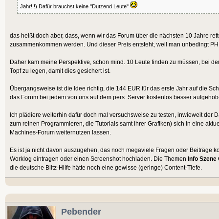
Jahr!!!) Dafür brauchst keine "Dutzend Leute"
das heißt doch aber, dass, wenn wir das Forum über die nächsten 10 Jahre re
zusammenkommen werden. Und dieser Preis entsteht, weil man unbedingt PHP
Daher kam meine Perspektive, schon mind. 10 Leute finden zu müssen, bei de
Topf zu legen, damit dies gesichert ist.
Übergangsweise ist die Idee richtig, die 144 EUR für das erste Jahr auf die Schn
das Forum bei jedem von uns auf dem pers. Server kostenlos besser aufgehob
Ich plädiere weiterhin dafür doch mal versuchsweise zu testen, inwieweit der
zum reinen Programmieren, die Tutorials samt ihrer Grafiken) sich in eine ak
Machines-Forum weiternutzen lassen.
Es ist ja nicht davon auszugehen, das noch megaviele Fragen oder Beiträge k
Worklog eintragen oder einen Screenshot hochladen. Die Themen
Info Szene
die deutsche Blitz-Hilfe hätte noch eine gewisse (geringe) Content-Tiefe.
Pebender