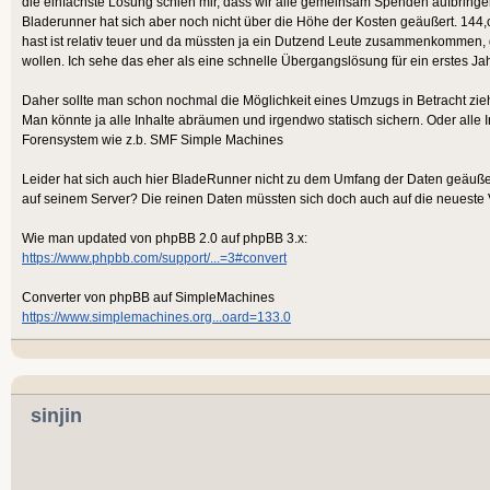
die einfachste Lösung schien mir, dass wir alle gemeinsam Spenden aufbringen
Bladerunner hat sich aber noch nicht über die Höhe der Kosten geäußert. 144,
hast ist relativ teuer und da müssten ja ein Dutzend Leute zusammenkommen, d
wollen. Ich sehe das eher als eine schnelle Übergangslösung für ein erstes Jah
Daher sollte man schon nochmal die Möglichkeit eines Umzugs in Betracht zie
Man könnte ja alle Inhalte abräumen und irgendwo statisch sichern. Oder alle 
Forensystem wie z.b. SMF Simple Machines
Leider hat sich auch hier BladeRunner nicht zu dem Umfang der Daten geäußer
auf seinem Server? Die reinen Daten müssten sich doch auch auf die neueste V
Wie man updated von phpBB 2.0 auf phpBB 3.x:
https://www.phpbb.com/support/...=3#convert
Converter von phpBB auf SimpleMachines
https://www.simplemachines.org...oard=133.0
sinjin