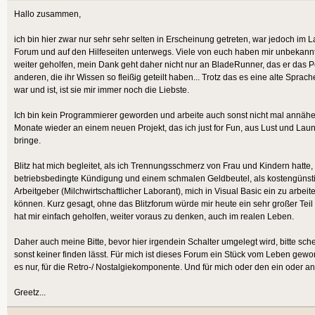
Hallo zusammen,
ich bin hier zwar nur sehr sehr selten in Erscheinung getreten, war jedoch im L
Forum und auf den Hilfeseiten unterwegs. Viele von euch haben mir unbekannt
weiter geholfen, mein Dank geht daher nicht nur an BladeRunner, das er das Po
anderen, die ihr Wissen so fleißig geteilt haben... Trotz das es eine alte Spra
war und ist, ist sie mir immer noch die Liebste.
Ich bin kein Programmierer geworden und arbeite auch sonst nicht mal annäher
Monate wieder an einem neuen Projekt, das ich just for Fun, aus Lust und Laun
bringe.
Blitz hat mich begleitet, als ich Trennungsschmerz von Frau und Kindern hatte, 
betriebsbedingte Kündigung und einem schmalen Geldbeutel, als kostengünst
Arbeitgeber (Milchwirtschaftlicher Laborant), mich in Visual Basic ein zu arbe
können. Kurz gesagt, ohne das Blitzforum würde mir heute ein sehr großer Teil
hat mir einfach geholfen, weiter voraus zu denken, auch im realen Leben.
Daher auch meine Bitte, bevor hier irgendein Schalter umgelegt wird, bitte sc
sonst keiner finden lässt. Für mich ist dieses Forum ein Stück vom Leben gew
es nur, für die Retro-/ Nostalgiekomponente. Und für mich oder den ein oder a
Greetz...