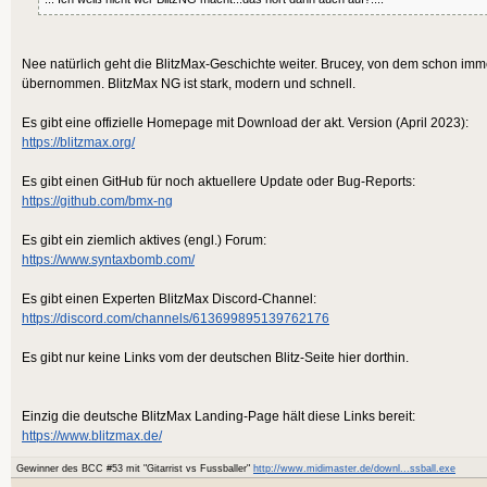
Nee natürlich geht die BlitzMax-Geschichte weiter. Brucey, von dem schon imm
übernommen. BlitzMax NG ist stark, modern und schnell.
Es gibt eine offizielle Homepage mit Download der akt. Version (April 2023):
https://blitzmax.org/
Es gibt einen GitHub für noch aktuellere Update oder Bug-Reports:
https://github.com/bmx-ng
Es gibt ein ziemlich aktives (engl.) Forum:
https://www.syntaxbomb.com/
Es gibt einen Experten BlitzMax Discord-Channel:
https://discord.com/channels/613699895139762176
Es gibt nur keine Links vom der deutschen Blitz-Seite hier dorthin.
Einzig die deutsche BlitzMax Landing-Page hält diese Links bereit:
https://www.blitzmax.de/
Gewinner des BCC #53 mit "Gitarrist vs Fussballer"
http://www.midimaster.de/downl...ssball.exe