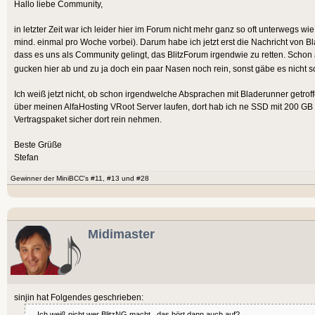
Hallo liebe Community,
in letzter Zeit war ich leider hier im Forum nicht mehr ganz so oft unterwegs 
mind. einmal pro Woche vorbei). Darum habe ich jetzt erst die Nachricht von Bl
dass es uns als Community gelingt, das BlitzForum irgendwie zu retten. Schon
gucken hier ab und zu ja doch ein paar Nasen noch rein, sonst gäbe es nicht 
Ich weiß jetzt nicht, ob schon irgendwelche Absprachen mit Bladerunner getro
über meinen AlfaHosting VRoot Server laufen, dort hab ich ne SSD mit 200 GB
Vertragspaket sicher dort rein nehmen.
Beste Grüße
Stefan
Gewinner der MiniBCC's #11, #13 und #28
Midimaster
sinjin hat Folgendes geschrieben:
... Ich weiß nicht wer BlitzNG macht...das hört dann auch auf?....