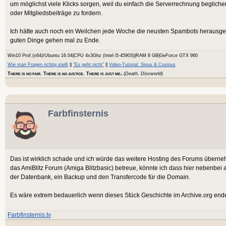
um möglichst viele Klicks sorgen, weil du einfach die Serverrechnung beglich
oder Mitgliedsbeiträge zu fordern.
Ich hätte auch noch ein Weilchen jede Woche die neusten Spambots herausgeworf
guten Dinge gehen mal zu Ende.
Win10 Prof.(x64)/Ubuntu 16.04|CPU 4x3Ghz (Intel i5-4590S)|RAM 8 GB|GeForce GTX 960
Wie man Fragen richtig stellt
||
"Es geht nicht"
||
Video-Tutorial: Sinus & Cosinus
.
T
. T
. T
(
Death, Discworld
)
HERE IS NO FAIR
HERE IS NO JUSTICE
HERE IS JUST ME
Farbfinsternis
Das ist wirklich schade und ich würde das weitere Hosting des Forums überneh
das AmiBlitz Forum (Amiga Blitzbasic) betreue, könnte ich dass hier nebenbe
der Datenbank, ein Backup und den Transfercode für die Domain.
Es wäre extrem bedauerlich wenn dieses Stück Geschichte im Archive.org end
Farbfinsternis.tv