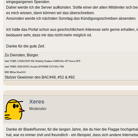
eingegangenen Spenden.
Daher werde ich die Server aufkünden. Sollte einer der alten Mitstreiter sich ber
es mich wissen, dann können wir das überschreiben.
Ansonsten werde ich nächsten Sonntag das Kündigungsschreiben absenden.
Ich hätte das Portal schon aus geschichtlichem Interesse sehr gerne erhalten, 
bedauere sehr, dass mir das nicht mehr möglich ist.
Danke für die gute Zeit.
Zu Diensten, Bürger.
Intel T2300, 2.5GB DDR 533, Mobility Radeon X1600 Win XP Home SP3
Intel T8400, 4GB DDR3, Nvidia GF9700M GTS Win 7/64
B3D BMax MaxGUI
Stolzer Gewinner des BAC#48, #52 & #92
Xeres
Moderator
Danke dir BladeRunner, für die langen Jahre, die du hier die Flagge hochgeh
hat, war es immer zivil und freundlich - ein Beispiel, dass sich andere Intern