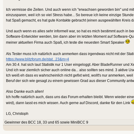
Ich vermisse die Zeiten. Und auch wenn ich "erwachsen geworden bin" und mit
einzusparen, weil ich so viel Stress habe... So bereue ich keine einzige Stunde
hat Spaß gemacht, es hat gute Kontakte gebracht (einen ausgewählten Kreis dav
Und auch wenn es alles sehr informell war, so hat es mich bestimmt auch in beru
Software-Entwickler werden, bin dann aber im letzten Moment auf Software-Qu
meiner aktuellen Firma auch Spaß, ich teste die neuesten Smart Speaker
Als Tester muss ich natürlich auch anmerken dass irgendwas nicht mit der Stat
https://www.blitzforum.de/stat...23&m=4
Am 30.4. hat sich laut Statistik nur 1 User eingeloggt. Aber BladeRunner und
Und ich war ziemlich sicher auch online da... also sollten ses mind. 3 aktive Us
Ich weiß eh dass es wahrscheinlich nicht gefixt wird, wollt's nur anmerken, wei
Beruf der sich wie gesagt zu einem gewissen Grad aus dieser Community antwi
Also Danke euch allen!
Ich hoffe natürlich auch, dass uns das Forum erhalten bleibt. Wenn wieder ei
wird), dann lasst es mich wissen. Auch gerne auf Discord, danke für den Link
LG, Christoph
Gewinner des BCC 18, 33 und 65 sowie MiniBCC 9