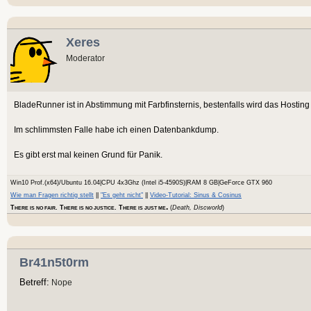
Xeres
Moderator
BladeRunner ist in Abstimmung mit Farbfinsternis, bestenfalls wird das Hosting
Im schlimmsten Falle habe ich einen Datenbankdump.
Es gibt erst mal keinen Grund für Panik.
Win10 Prof.(x64)/Ubuntu 16.04|CPU 4x3Ghz (Intel i5-4590S)|RAM 8 GB|GeForce GTX 960
Wie man Fragen richtig stellt
||
"Es geht nicht"
||
Video-Tutorial: Sinus & Cosinus
.
T
. T
. T
(
Death, Discworld
)
HERE IS NO FAIR
HERE IS NO JUSTICE
HERE IS JUST ME
Br41n5t0rm
Betreff:
Nope