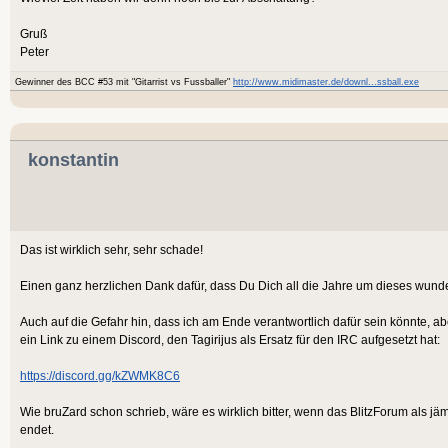
Gruß
Peter
Gewinner des BCC #53 mit "Gitarrist vs Fussballer"
http://www.midimaster.de/downl...ssball.exe
konstantin
Das ist wirklich sehr, sehr schade!
Einen ganz herzlichen Dank dafür, dass Du Dich all die Jahre um dieses wund
Auch auf die Gefahr hin, dass ich am Ende verantwortlich dafür sein könnte, a
ein Link zu einem Discord, den Tagirijus als Ersatz für den IRC aufgesetzt hat:
https://discord.gg/kZWMK8C6
Wie bruZard schon schrieb, wäre es wirklich bitter, wenn das BlitzForum als 
endet.