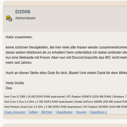
D2006
Administrator
Hallo zusammen,
keine schönen Neuigkeiten, die hier viele alte Hasen wieder zusammentrommelt.
daran setzen blitzforum.de zu erhalten! Gern unterstütze ich dabei und/oder ü
nur eine Webseite mit Forum. Aber nun mit Discord brauchts das IRC nicht meh
mehr seit Jahren.
Auch an dieser Stelle alles Gute für dich, Blade! Und vielen Dank für dein Wir
Viele Grüße
Dee
Intel Core i5 2500 | 16 GB DDR3 RAM dualchannel | ATI Radeon HD6870 (1024 MB RAM) | Windows
Intel Core 2 Duo 2.4 GHz | 2 GB DDR3 RAM dualchannel | Nvidia GeForce 9400M (256 MB shared RA
Intel Pentium Dual-Core 2.4 GHz | 3 GB DDR2 RAM dualchannel | ATI Radeon HD3850 (1024 MB RA
Chaos Interactive
::
GoBang
::
BB-Poker
::
ChaosBreaker
::
Hexagon
::
ChaosRacer 2