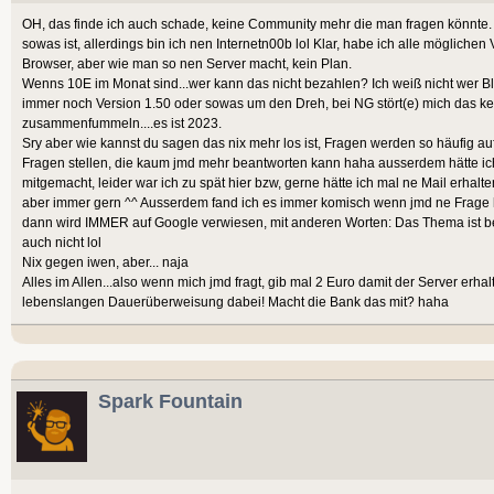
OH, das finde ich auch schade, keine Community mehr die man fragen könnte.
sowas ist, allerdings bin ich nen Internetn00b lol Klar, habe ich alle möglich
Browser, aber wie man so nen Server macht, kein Plan.
Wenns 10E im Monat sind...wer kann das nicht bezahlen? Ich weiß nicht wer Bl
immer noch Version 1.50 oder sowas um den Dreh, bei NG stört(e) mich das kei
zusammenfummeln....es ist 2023.
Sry aber wie kannst du sagen das nix mehr los ist, Fragen werden so häufig au
Fragen stellen, die kaum jmd mehr beantworten kann haha ausserdem hätte ich
mitgemacht, leider war ich zu spät hier bzw, gerne hätte ich mal ne Mail erhalten
aber immer gern ^^ Ausserdem fand ich es immer komisch wenn jmd ne Frage
dann wird IMMER auf Google verwiesen, mit anderen Worten: Das Thema ist bee
auch nicht lol
Nix gegen iwen, aber... naja
Alles im Allen...also wenn mich jmd fragt, gib mal 2 Euro damit der Server erhal
lebenslangen Dauerüberweisung dabei! Macht die Bank das mit? haha
Spark Fountain