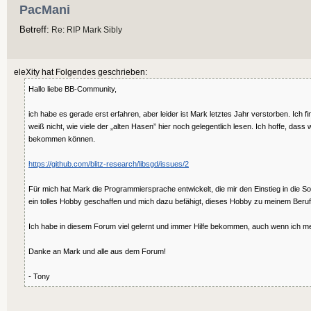
PacMani
Betreff:
Re: RIP Mark Sibly
eleXity hat Folgendes geschrieben:
Hallo liebe BB-Community,
ich habe es gerade erst erfahren, aber leider ist Mark letztes Jahr verstorben. Ich f
weiß nicht, wie viele der „alten Hasen” hier noch gelegentlich lesen. Ich hoffe, dass
bekommen können.
https://github.com/blitz-research/libsgd/issues/2
Für mich hat Mark die Programmiersprache entwickelt, die mir den Einstieg in die So
ein tolles Hobby geschaffen und mich dazu befähigt, dieses Hobby zu meinem Beru
Ich habe in diesem Forum viel gelernt und immer Hilfe bekommen, auch wenn ich meis
Danke an Mark und alle aus dem Forum!
- Tony