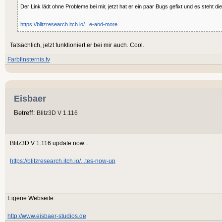
Der Link lädt ohne Probleme bei mir, jetzt hat er ein paar Bugs gefixt und es steht 
https://blitzresearch.itch.io/...e-and-more
Tatsächlich, jetzt funktioniert er bei mir auch. Cool.
Farbfinsternis.tv
Eisbaer
Betreff:
Blitz3D V 1.116
Blitz3D V 1.116 update now...
https://blitzresearch.itch.io/...tes-now-up
Eigene Webseite:
http://www.eisbaer-studios.de