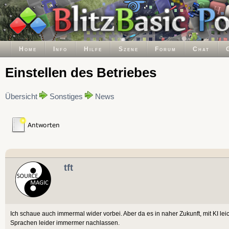
Home
Info
Hilfe
Szene
Forum
Chat
Einstellen des Betriebes
Übersicht
Sonstiges
News
tft
Ich schaue auch immermal wider vorbei. Aber da es in naher Zukunft, mit KI le
Sprachen leider immermer nachlassen.