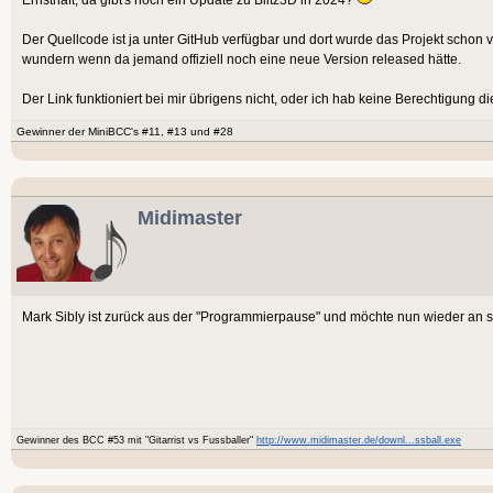
Der Quellcode ist ja unter GitHub verfügbar und dort wurde das Projekt schon v
wundern wenn da jemand offiziell noch eine neue Version released hätte.
Der Link funktioniert bei mir übrigens nicht, oder ich hab keine Berechtigung d
Gewinner der MiniBCC's #11, #13 und #28
Midimaster
Mark Sibly ist zurück aus der "Programmierpause" und möchte nun wieder an 
Gewinner des BCC #53 mit "Gitarrist vs Fussballer"
http://www.midimaster.de/downl...ssball.exe