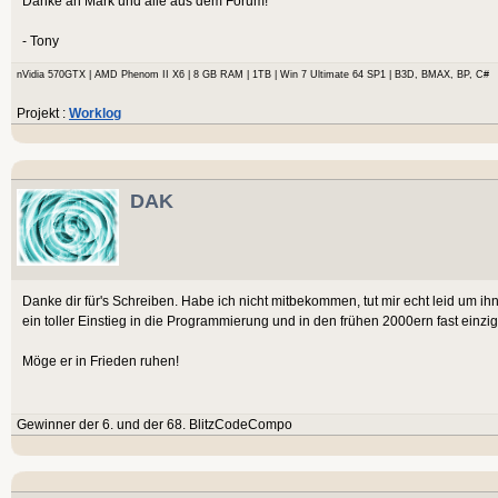
Danke an Mark und alle aus dem Forum!
- Tony
nVidia 570GTX | AMD Phenom II X6 | 8 GB RAM | 1TB | Win 7 Ultimate 64 SP1 | B3D, BMAX, BP, C#
Projekt :
Worklog
DAK
Danke dir für's Schreiben. Habe ich nicht mitbekommen, tut mir echt leid um ihn
ein toller Einstieg in die Programmierung und in den frühen 2000ern fast einzig
Möge er in Frieden ruhen!
Gewinner der 6. und der 68. BlitzCodeCompo