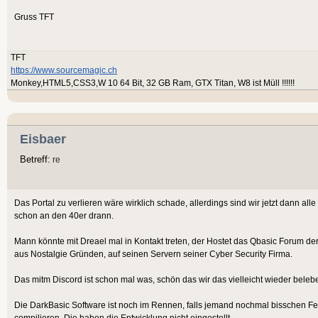
Gruss TFT
TFT
https://www.sourcemagic.ch
Monkey,HTML5,CSS3,W 10 64 Bit, 32 GB Ram, GTX Titan, W8 ist Müll !!!!!!
Eisbaer
Betreff:
re
Das Portal zu verlieren wäre wirklich schade, allerdings sind wir jetzt dann a
schon an den 40er drann.
Mann könnte mit Dreael mal in Kontakt treten, der Hostet das Qbasic Forum d
aus Nostalgie Gründen, auf seinen Servern seiner Cyber Security Firma.
Das mitm Discord ist schon mal was, schön das wir das vielleicht wieder beleb
Die DarkBasic Software ist noch im Rennen, falls jemand nochmal bisschen Feel
compilieren. Die haben die Entwicklung nicht eingestellt.