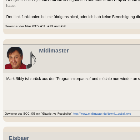
hätte.
Der Link funktioniert bei mir übrigens nicht, oder ich hab keine Berechtigung d
Gewinner der MiniBCC's #11, #13 und #28
Midimaster
Mark Sibly ist zurück aus der "Programmierpause" und möchte nun wieder an 
Gewinner des BCC #53 mit "Gitarrist vs Fussballer"
http://www.midimaster.de/downl...ssball.exe
Eisbaer