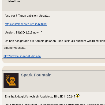
Betreff:
re
Also vor 7 Tagen gab's ein Update..
https://blitzresearch.itch.io/blitz3d
Version: Blitz3D 1.113 now ^^
Ich hab das gerade ein Sample geladen.. Das lief in 3D auf nem Win10 mit den 
Eigene Webseite:
http://www.eisbaer-studios.de
Spark Fountain
Ernsthaft, da gibt's noch ein Update zu Blitz3D in 2024?
Der Quellcode ist ja unter GitHub verfügbar und dort wurde das Projekt schon 