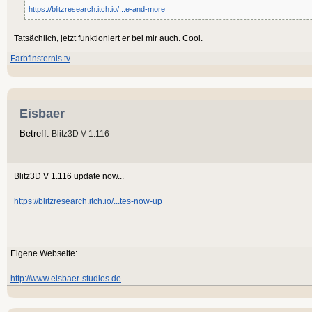
https://blitzresearch.itch.io/...e-and-more
Tatsächlich, jetzt funktioniert er bei mir auch. Cool.
Farbfinsternis.tv
Eisbaer
Betreff:
Blitz3D V 1.116
Blitz3D V 1.116 update now...
https://blitzresearch.itch.io/...tes-now-up
Eigene Webseite:
http://www.eisbaer-studios.de