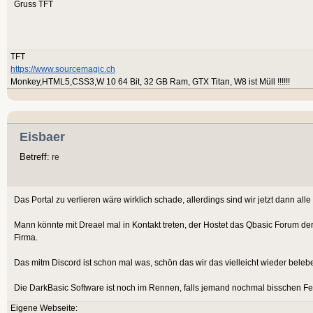
Gruss TFT
TFT
https://www.sourcemagic.ch
Monkey,HTML5,CSS3,W 10 64 Bit, 32 GB Ram, GTX Titan, W8 ist Müll !!!!!!
Eisbaer
Betreff:
re
Das Portal zu verlieren wäre wirklich schade, allerdings sind wir jetzt dann 
Mann könnte mit Dreael mal in Kontakt treten, der Hostet das Qbasic Forum d
Firma.
Das mitm Discord ist schon mal was, schön das wir das vielleicht wieder beleb
Die DarkBasic Software ist noch im Rennen, falls jemand nochmal bisschen Feel
Eigene Webseite: