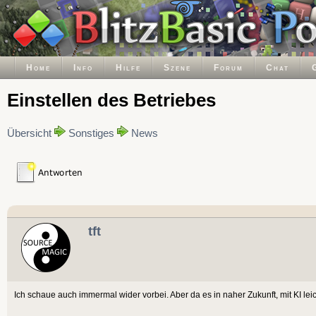
Home
Info
Hilfe
Szene
Forum
Chat
Einstellen des Betriebes
Übersicht
Sonstiges
News
tft
Ich schaue auch immermal wider vorbei. Aber da es in naher Zukunft, mit KI l