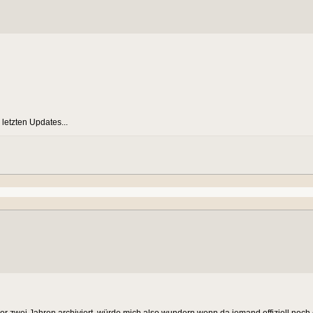
letzten Updates...
vor zwei Jahren archiviert, würde mich also wundern wenn da jemand offiziell noch