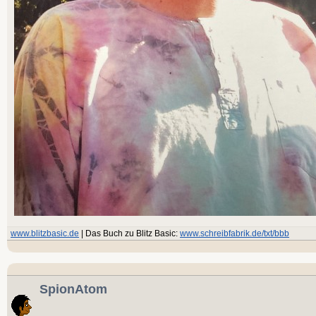
www.blitzbasic.de
| Das Buch zu Blitz Basic:
www.schreibfabrik.de/txt/bbb
SpionAtom