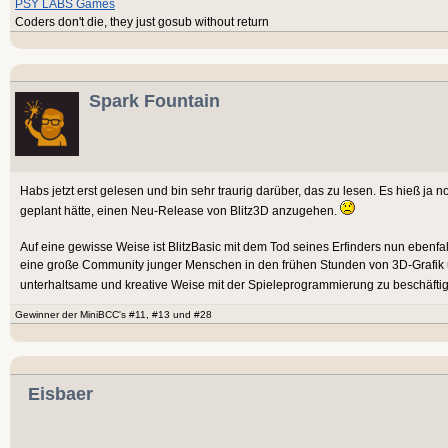
PSY LABS Games
Coders don't die, they just gosub without return
Spark Fountain
Habs jetzt erst gelesen und bin sehr traurig darüber, das zu lesen. Es hieß ja 
geplant hätte, einen Neu-Release von Blitz3D anzugehen.
Auf eine gewisse Weise ist BlitzBasic mit dem Tod seines Erfinders nun ebenfal
eine große Community junger Menschen in den frühen Stunden von 3D-Grafik u
unterhaltsame und kreative Weise mit der Spieleprogrammierung zu beschäfti
Gewinner der MiniBCC's #11, #13 und #28
Eisbaer