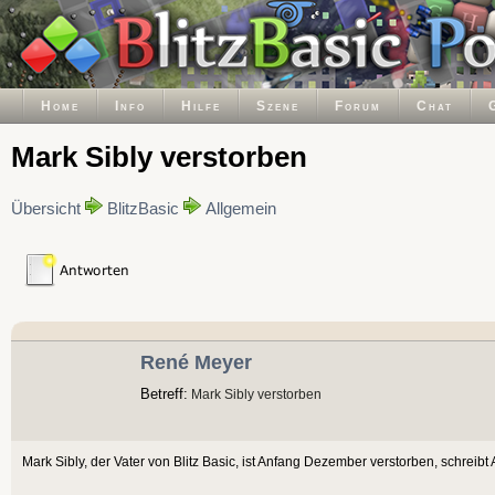
Home
Info
Hilfe
Szene
Forum
Chat
Mark Sibly verstorben
Übersicht
BlitzBasic
Allgemein
René Meyer
Betreff:
Mark Sibly verstorben
Mark Sibly, der Vater von Blitz Basic, ist Anfang Dezember verstorben, schreibt