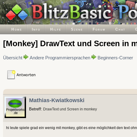
Home
Info
Hilfe
Szene
Forum
Chat
[Monkey] DrawText und Screen in 
Übersicht
Andere Programmiersprachen
Beginners-Corner
Mathias-Kwiatkowski
Betreff:
DrawText und Screen in monkey
hi leute spiele grad ein wenig mit monkey, gibt es eine möglichkeit den text