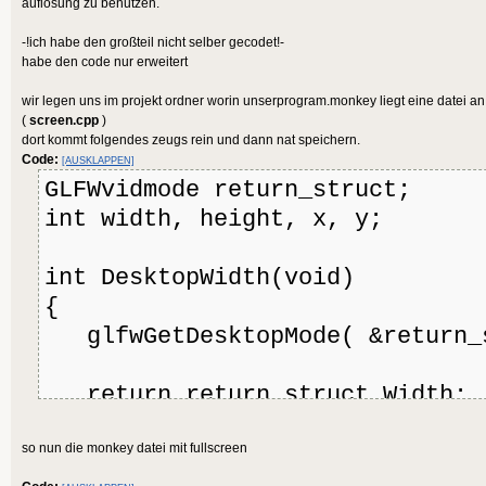
auflösung zu benutzen.
End
-!ich habe den großteil nicht selber gecodet!-
habe den code nur erweitert
'summary: This method is call
wir legen uns im projekt ordner worin unserprogram.monkey liegt eine datei an 
OnRender when the application s
(
screen.cpp
)
but there are still resources s
dort kommt folgendes zeugs rein und dann nat speichern.
Code:
[AUSKLAPPEN]
sounds in the process of being 
GLFWvidmode return_struct;
Method OnLoading()
int width, height, x, y;
End
int DesktopWidth(void)
{
'summary: This method is call
glfwGetDesktopMode( &return_
application's device window siz
Method OnResize()
return return_struct.Width;
}
End
so nun die monkey datei mit fullscreen
int DesktopHeight(void)