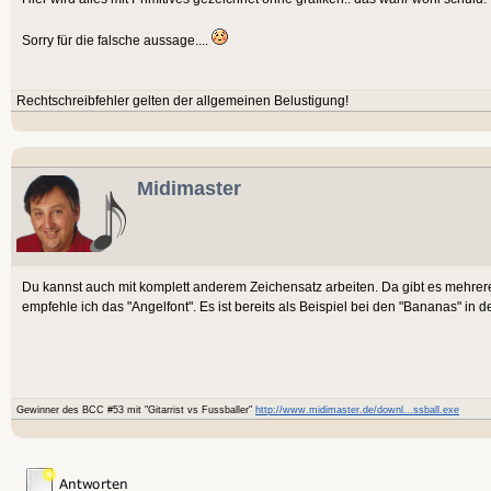
Function DesktopHeight:Int()
End
Return 1
Sorry für die falsche aussage....
Function DrawBild(Bild:Imag
End Function
SetColor 0, 0, 255
Function
Rechtschreibfehler gelten der allgemeinen Belustigung!
DrawRect 0, 0, DeviceWidth(
SetWindowSize:Void(width:Int,he
SetColor 255, 255, 255
End Function
SetBlend AlphaBlend
Function SetWindowPos:Void(x:
Midimaster
DrawText "LOL", 10, 10
End Function
DrawText TouchX() + " " + T
#End If
Du kannst auch mit komplett anderem Zeichensatz arbeiten. Da gibt es mehre
End
Class Game Extends App
empfehle ich das "Angelfont". Es ist bereits als Beispiel bei den "Bananas" in 
Method OnCreate()
Function DrawBild(Bild:Imag
SetWindowSize(DesktopWidt
SetColor 0, 0, 255
DesktopHeight())
DrawRect 0, 0, DeviceWidth(
Gewinner des BCC #53 mit "Gitarrist vs Fussballer"
http://www.midimaster.de/downl...ssball.exe
SetColor 255, 255, 255
SetBlend AlphaBlend