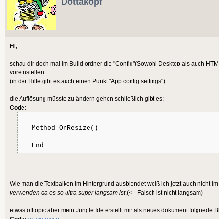
Dottakopf
SetUpdateRate 60
End
Hi,
schau dir doch mal im Build ordner die "Config"(Sowohl Desktop als auch HTML)
Method OnRender()
voreinstellen.
(in der Hilfe gibt es auch einen Punkt "App config settings")
Cls
DrawBild
die Auflösung müsste zu ändern gehen schließlich gibt es:
Code:
End
Method OnResize()
End
End
Function Main()
New Game()
Wie man die Textbalken im Hintergrund ausblendet weiß ich jetzt auch nicht im
End
verwenden da es so ultra super langsam ist
.(<-- Falsch ist nicht langsam)
etwas offtopic aber mein Jungle Ide erstellt mir als neues dokument folgnede B
Code: