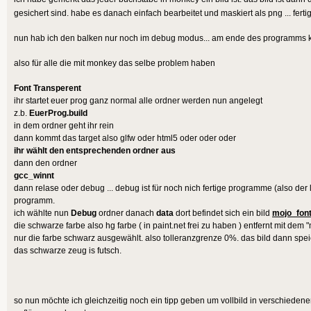
SetUpdateRate(60)
gesichert sind. habe es danach einfach bearbeitet und maskiert als png ... fert
nun hab ich den balken nur noch im debug modus... am ende des programms kan
End
also für alle die mit monkey das selbe problem haben
'summary: This method is auto
Font Transperent
when the application's update t
ihr startet euer prog ganz normal alle ordner werden nun angelegt
z.b.
EuerProg.build
Method OnUpdate()
in dem ordner geht ihr rein
dann kommt das target also glfw oder html5 oder oder oder
ihr wählt den entsprechenden ordner aus
End
dann den ordner
gcc_winnt
dann relase oder debug ... debug ist für noch nich fertige programme (also der 
'summary: This method is auto
programm.
when the application should ren
ich wählte nun
Debug
ordner danach
data
dort befindet sich ein bild
mojo_fon
die schwarze farbe also hg farbe ( in paint.net frei zu haben ) entfernt mit dem "m
when the application first star
nur die farbe schwarz ausgewählt. also tolleranzgrenze 0%. das bild dann speic
OnUpdate call.
das schwarze zeug is futsch.
Method OnRender()
Cls()
so nun möchte ich gleichzeitig noch ein tipp geben um vollbild in verschieden