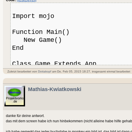
[AUSKLAPPEN]
Import mojo
Function Main()
New Game()
End
Class Game Extends App
Zuletzt bearbeitet von
Dottakopf
am Do, Feb 05, 2015 18:27, insgesamt einmal bearbeitet
'summary:The OnCreate Method 
has been initialized and the ap
Mathias-Kwiatkowski
successfully created.
Method OnCreate()
danke für deine antwort.
'Set how many times per sec
das mit dem screen habe ich nun hinbekommen (nicht alleine habe hilfe gehabt
should update and render itself
ich habe gemerkt das jeder buchstabe in monkey ein bild ist. das bild ist dann