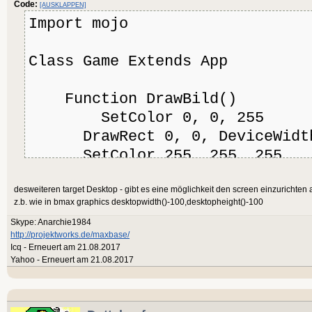
Code:
[AUSKLAPPEN]
Import mojo
Class Game Extends App
Function DrawBild()
SetColor 0, 0, 255
DrawRect 0, 0, DeviceWidth(
SetColor 255, 255, 255
SetBlend AlphaBlend
desweiteren target Desktop - gibt es eine möglichkeit den screen einzurichten 
SetAlpha 0.5
z.b. wie in bmax graphics desktopwidth()-100,desktopheight()-100
DrawText "LOL", 10, 10
Skype: Anarchie1984
End
http://projektworks.de/maxbase/
Icq - Erneuert am 21.08.2017
Yahoo - Erneuert am 21.08.2017
Field updateCount
Method OnCreate()