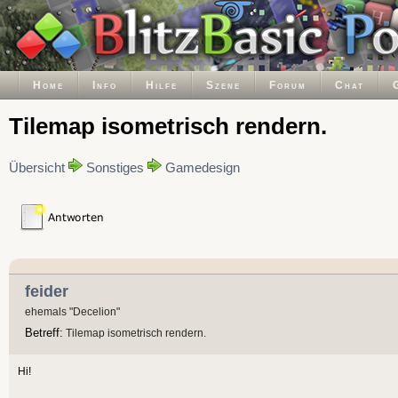
Home
Info
Hilfe
Szene
Forum
Chat
Tilemap isometrisch rendern.
Übersicht
Sonstiges
Gamedesign
feider
ehemals "Decelion"
Betreff:
Tilemap isometrisch rendern.
Hi!