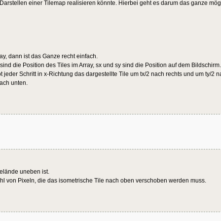
rstellen einer Tilemap realisieren könnte. Hierbei geht es darum das ganze mögli
y, dann ist das Ganze recht einfach.
y sind die Position des Tiles im Array, sx und sy sind die Position auf dem Bildschi
 jeder Schritt in x-Richtung das dargestellte Tile um tx/2 nach rechts und um ty/2 na
nach unten.
elände uneben ist.
Anzahl von Pixeln, die das isometrische Tile nach oben verschoben werden muss.