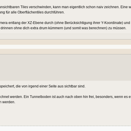
nsichtbaren Tiles verschwinden, kann man eigentlich schon naiv zeichnen. Eine we
ng für alle Oberflächentiles durchführen.
amera entlang der XZ-Ebene durch (ohne Berücksichtigung ihrer Y-Koordinate) und 
fix drinnen ohne dich extra drum kümmern (und somit was berechnen) zu müssen.
peichert, die von irgend einer Seite aus sichtbar sind.
ezeichnet werden. Ein Tunnelboden ist auch nach oben hin frei, besonders, wenn es e
n werden.