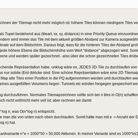
chnen der Tilemap nicht mehr möglich ist: höhere Tiles können niedrigere Tiles v
Tupel bestehend aus (tileart, sx, sy, distance) in eine Priority Queue einzuordnen
ndern wird immer das Tile mit dem aktuell größten Abstand zur Kamera ausgewählt
nate auf dem Bildschirm. Daraus folgt, dass für die hinteren Tiles der Abstand groß i
ür jede höhere Ebene die Bildschirmhöhe vom Wert "distance" abgezogen wird. Som
Ebene und werden später gezeichnet - also über die schon gezeichneten Tiles drübe
sprechende Repräsentation habe. unklug wäre es, JEDES 3D-Tile zu durchlaufen von
o nur solide (Erd-)blöcke sind. Eine schöne Repräsentation wäre eine 2D-Tilemap, b
 Map alle Tiles einer Position in die PQ aufgenommen werden und durchlaufen we
lb eines ausgefüllten Volumens liegen. Tunnels etc würden hingegen gespeichert we
 durchzuführen. Normales Tilemapzeichnen sollte sich bei n tiles in O(n) schaffen
 nicht voll/nicht mehr voll ist, aber rechnen wir damit.
log n, was O(n*log n) entspricht.
ste man die von unten nach oben durchlaufen. Somit hätte man mit e := Anzahl der E
og n) hat.
dardvariante n*e = 1000*50 = 50,000 Aktionen. In meiner Variante sind es 1000*ln