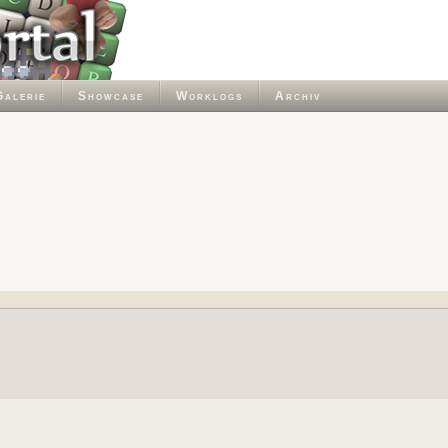
Galerie
Showcase
Worklogs
Archiv