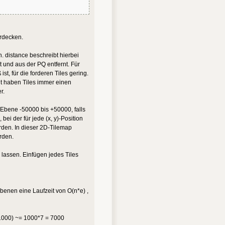
erdecken.
. distance beschreibt hierbei
 und aus der PQ entfernt. Für
st, für die forderen Tiles gering.
it haben Tiles immer einen
r.
 Ebene -50000 bis +50000, falls
ei der für jede (x, y)-Position
rden. In dieser 2D-Tilemap
rden.
 lassen. Einfügen jedes Tiles
benen eine Laufzeit von O(n*e) ,
(1000) ~= 1000*7 = 7000