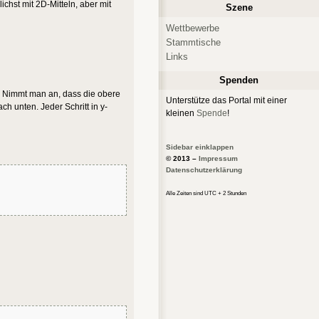
chst mit 2D-Mitteln, aber mit
Szene
Wettbewerbe
Stammtische
Links
Spenden
rm. Nimmt man an, dass die obere
Unterstütze das Portal mit einer
ch unten. Jeder Schritt in y-
kleinen
Spende
!
Sidebar einklappen
© 2013 –
Impressum
Datenschutzerklärung
Alle Zeiten sind UTC + 2 Stunden