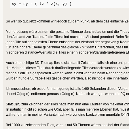
sy = sy - ( tz * z(x, y) )
So weit so gut, jetzt kommen wir jedoch zu dem Punkt, ab dem das einfache Zei
Meine Lösung wäre es nun, die gesamte Tilemap durchzulaufen und die Tiles als 
den Abstand zur "Kamera", die Tiles sind nach dem Abstand geordnet. Beim Re
jedes Tile auf der tiefesten Ebene entspricht der Abstand der negativen y-Koordi
Für jede höhere Ebene gilt erstmal das gleiche - Mit dem Unterschied, dass f
niedrigeren distance-Wert als die Tiles einer niedrigeren/daruntergelegenen 
Auch eine richtige 3D-Tilemap liesse sich damit Zeichnen, falls ich eine ent
die Mehrheit dieser Tiles durch darüberliegende Tiles verdeckt werden / sowies
mehr als ein Tile gespeichert werden kann. Somit könnten beim Rendering der
würden nur die Surface-Tiles gespeichert werden, also nicht die, die innerha
Ich muss sehen, ob es performant genug ist, alle 1/60 Sekunden diesen Vorgang
dauert O(log n), entfernen genauso O(log n). Natürlich weniger, wenn die PQ noch
Statt O(n) zum Zeichnen der Tiles hätte man nun eine Laufzeit von maximal 2*n*
Ist natürlich nicht so schön wie O(n), aber falls man mehrere Ebenen hat, müs
während man in meiner Variante nach wie vor eine Laufzeit von ungefähr O(n*l
Bei 1000 zu zeichnenden Tiles, verteilt auf 50 Ebenen wären das bei der Stan