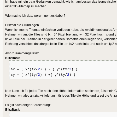
Ich habe mir ein paar Gedanken gemacht, wie ich am besten das isometrische Da
einer 3D-Tilemap zu machen.
Wie mache ich das, worum geht es dabei?
Erstmal die Grundlagen.
Wenn ich meine Tilemap einfach so vorliegen habe, als zweidimensionales Arra
Nehmen wir an, die Tiles sind tx = 64 Pixel breit und ty = 32 Pixel hoch. x und 
linke Ecke der Tilemap in der gerenderten Isometrie oben liegen soll, verschiebt
Richtung verschiebt das dargestellte Tile um tx/2 nach links und auch um ty/2 
Also zusammengefasst:
BlitzBasic:
sx = ( x*(tx/
2
) ) - ( y*(tx/
2
) )
sy = ( x*(ty/
2
) ) +( y*(ty/
2
) )
Nun kann ich für jedes Tile noch eine Höheninformation speichern, fals mein G
Nehmen wir also an z(x, y) liefert mir für jedes Tile die Höhe und tz sei die 
Es gilt nach obiger Berechnung:
BlitzBasic: