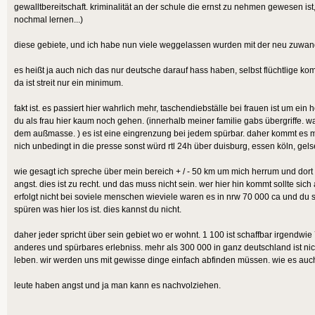
gewalltbereitschaft. kriminalität an der schule die ernst zu nehmen gewesen ist,
nochmal lernen...)
diese gebiete, und ich habe nun viele weggelassen wurden mit der neu zuwand
es heißt ja auch nich das nur deutsche darauf hass haben, selbst flüchtlige k
da ist streit nur ein minimum.
fakt ist. es passiert hier wahrlich mehr, taschendiebställe bei frauen ist um 
du als frau hier kaum noch gehen. (innerhalb meiner familie gabs übergriffe. was
dem außmasse. ) es ist eine eingrenzung bei jedem spürbar. daher kommt es mit
nich unbedingt in die presse sonst würd rtl 24h über duisburg, essen köln, gelse
wie gesagt ich spreche über mein bereich + / - 50 km um mich herrum und dort 
angst. dies ist zu recht. und das muss nicht sein. wer hier hin kommt sollte si
erfolgt nicht bei soviele menschen wieviele waren es in nrw 70 000 ca und du sas
spüren was hier los ist. dies kannst du nicht.
daher jeder spricht über sein gebiet wo er wohnt. 1 100 ist schaffbar irgendwie
anderes und spürbares erlebniss. mehr als 300 000 in ganz deutschland ist nic
leben. wir werden uns mit gewisse dinge einfach abfinden müssen. wie es auch 
leute haben angst und ja man kann es nachvolziehen.