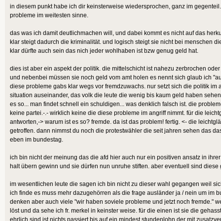
in diesem punkt habe ich dir keinsterweise wiedersprochen, ganz im gegenteil
probleme im weitesten sinne.
das was ich damit deutlichmachen will, und dabei kommt es nicht auf das her
klar steigt dadurch die kriminalität. und logisch steigt sie nicht bei menschen 
klar dürfte auch sein das nich jeder wohlhaben ist bzw genug geld hat.
dies ist aber ein aspekt der politik. die mittelschicht ist nahezu zerbrochen ode
und nebenbei müssen sie noch geld vom amt holen es nennt sich glaub ich "au
diese probleme gabs klar wegs vor fremdzuwachs. nur setzt sich die politik i
situation auseinander, das volk die leute die wenig bis kaum geld haben sehen
es so... man findet schnell ein schuldigen... was denklich falsch ist. die proble
keine partei.-.- wirklich keine die diese probleme im angriff nimmt. für die leich
antworten,-> warum ist es so? fremde. da ist das problem! fertig. <- die leicht
getroffen. dann nimmst du noch die protestwähler die seit jahren sehen das das
eben im bundestag.
ich bin nicht der meinung das die afd hier auch nur ein positiven ansatz in ihre
halt übern gewinn und sie dürfen nun unruhe stiften. aber eventuell sind diese
im wesentlichen leute die sagen ich bin nicht zu dieser wahl gegangen weil sic
ich finde es muss mehr dazugehörren als die frage ausländer ja / nein um im b
denken aber auch viele "wir haben soviele probleme und jetzt noch fremde." 
löst und da sehe ich fr. merkel in keinster weise. für die einen ist sie die gehas
ehrlich sind ist nichts passiert bis auf ein mindest stundenlohn der mit zusa