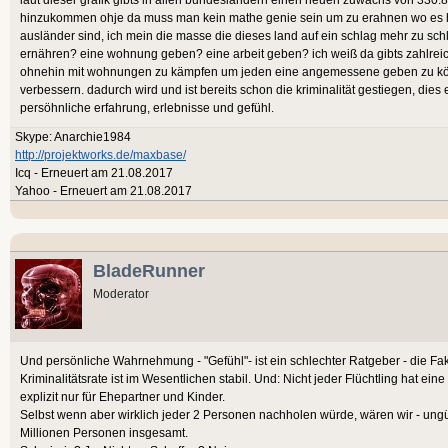
hinzukommen ohje da muss man kein mathe genie sein um zu erahnen wo es hin
ausländer sind, ich mein die masse die dieses land auf ein schlag mehr zu sch
ernähren? eine wohnung geben? eine arbeit geben? ich weiß da gibts zahlre
ohnehin mit wohnungen zu kämpfen um jeden eine angemessene geben zu könn
verbessern. dadurch wird und ist bereits schon die kriminalität gestiegen, die
persöhnliche erfahrung, erlebnisse und gefühl.
Skype: Anarchie1984
http://projektworks.de/maxbase/
Icq - Erneuert am 21.08.2017
Yahoo - Erneuert am 21.08.2017
BladeRunner
Moderator
Und persönliche Wahrnehmung - "Gefühl"- ist ein schlechter Ratgeber - die Fa
Kriminalitätsrate ist im Wesentlichen stabil. Und: Nicht jeder Flüchtling hat ei
explizit nur für Ehepartner und Kinder.
Selbst wenn aber wirklich jeder 2 Personen nachholen würde, wären wir - un
Millionen Personen insgesamt.