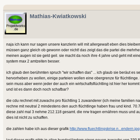
Mathias-Kwiatkowski
naja ich kann nur sagen unsere kanzlerin will mit allergewalt eben dies bleiben,
müssen ganz gleich ob gewonn oder nicht! das zeigt das die partei die mehrheit
meinen augen ist sie geld geil. sie macht da noch ihre 4 jahre und geht mit ei
system max 2 amtzeiten besser.
ich glaub den berühmten spruch "wir schaffen das" ... ich glaub sie beräut es s
hervorheben zu wollen, einige parteien wollen eine obergrenze für flüchtlinge
sein muss aber wenn jeder der auch ein wirtschaftsflüchtling ist hier her kommt 
und ist es dann doch noch schafbar?
die cdu rechnet mit zuwachs pro flüchtling 1 zuwanderer (ich meine familien n
rechne mit neutral 2 mindestens den auch flüchtlinge haben frau und kind. 70.70
diese zahl mal 3 nehme 212.118 gesamt. die nrw tragen ernähren muss und a
dies ist nicht zu schaffen.
die zahlen habe ich aus dieser grafik
http://www.fluechtlingskrise.n...endern.jpg
laut dieser grafik gibts in allen bundesländern einen neuen zuwachs von 330.8