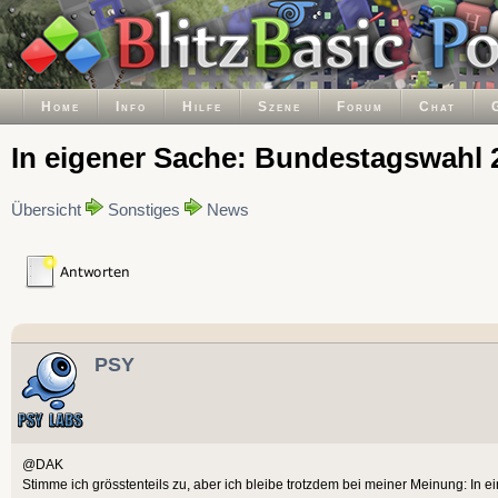
Home
Info
Hilfe
Szene
Forum
Chat
In eigener Sache: Bundestagswahl 
Übersicht
Sonstiges
News
PSY
@DAK
Stimme ich grösstenteils zu, aber ich bleibe trotzdem bei meiner Meinung: In 