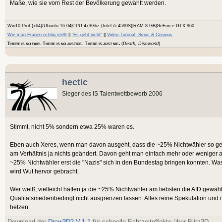
Maße, wie sie vom Rest der Bevölkerung gewählt werden.
Win10 Prof.(x64)/Ubuntu 16.04|CPU 4x3Ghz (Intel i5-4590S)|RAM 8 GB|GeForce GTX 960
Wie man Fragen richtig stellt
||
"Es geht nicht"
||
Video-Tutorial: Sinus & Cosinus
.
T
. T
. T
(
Death, Discworld
)
HERE IS NO FAIR
HERE IS NO JUSTICE
HERE IS JUST ME
hectic
Sieger des IS Talentwettbewerb 2006
Stimmt, nicht 5% sondern etwa 25% waren es.
Eben auch Xeres, wenn man davon ausgeht, dass die ~25% Nichtwähler so gew
am Verhältnis ja nichts geändert. Davon geht man einfach mehr oder weniger a
~25% Nichtwähler erst die "Nazis" sich in den Bundestag bringen konnten. Was 
wird Wut hervor gebracht.
Wer weiß, vielleicht hätten ja die ~25% Nichtwähler am liebsten die AfD gewähl
Qualitätsmedienbedingt nicht ausgrenzen lassen. Alles reine Spekulation und 
hetzen.
Download der
Draw3D2 V.1.1
für schnelle Echtzeiteffekte über Blitz3D