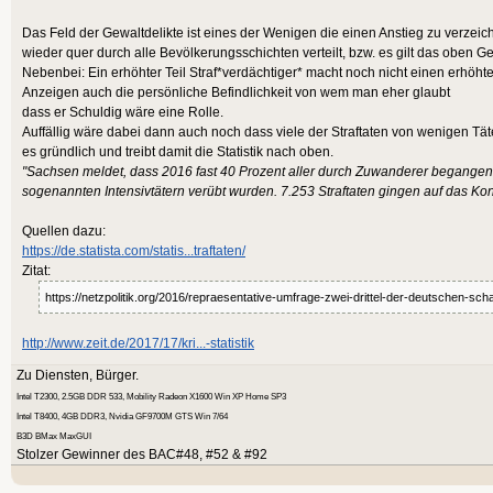
Das Feld der Gewaltdelikte ist eines der Wenigen die einen Anstieg zu verzeic
wieder quer durch alle Bevölkerungsschichten verteilt, bzw. es gilt das oben G
Nebenbei: Ein erhöhter Teil Straf*verdächtiger* macht noch nicht einen erhöhten T
Anzeigen auch die persönliche Befindlichkeit von wem man eher glaubt
dass er Schuldig wäre eine Rolle.
Auffällig wäre dabei dann auch noch dass viele der Straftaten von wenigen Tät
es gründlich und treibt damit die Statistik nach oben.
"Sachsen meldet, dass 2016 fast 40 Prozent aller durch Zuwanderer begangenen
sogenannten Intensivtätern verübt wurden. 7.253 Straftaten gingen auf das Kon
Quellen dazu:
https://de.statista.com/statis...traftaten/
Zitat:
https://netzpolitik.org/2016/repraesentative-umfrage-zwei-drittel-der-deutschen-scha
http://www.zeit.de/2017/17/kri...-statistik
Zu Diensten, Bürger.
Intel T2300, 2.5GB DDR 533, Mobility Radeon X1600 Win XP Home SP3
Intel T8400, 4GB DDR3, Nvidia GF9700M GTS Win 7/64
B3D BMax MaxGUI
Stolzer Gewinner des BAC#48, #52 & #92