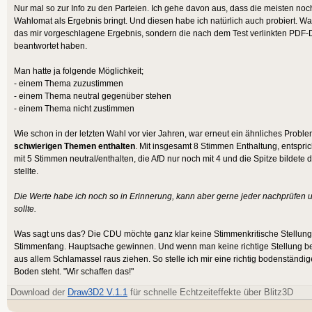
Nur mal so zur Info zu den Parteien. Ich gehe davon aus, dass die meisten noc
Wahlomat als Ergebnis bringt. Und diesen habe ich natürlich auch probiert. Was
das mir vorgeschlagene Ergebnis, sondern die nach dem Test verlinkten PDF-D
beantwortet haben.
Man hatte ja folgende Möglichkeit;
- einem Thema zuzustimmen
- einem Thema neutral gegenüber stehen
- einem Thema nicht zustimmen
Wie schon in der letzten Wahl vor vier Jahren, war erneut ein ähnliches Probl
schwierigen Themen enthalten
. Mit insgesamt 8 Stimmen Enthaltung, entspri
mit 5 Stimmen neutral/enthalten, die AfD nur noch mit 4 und die Spitze bildete 
stellte.
Die Werte habe ich noch so in Erinnerung, kann aber gerne jeder nachprüfen un
sollte.
Was sagt uns das? Die CDU möchte ganz klar keine Stimmenkritische Stellung 
Stimmenfang. Hauptsache gewinnen. Und wenn man keine richtige Stellung be
aus allem Schlamassel raus ziehen. So stelle ich mir eine richtig bodenständig
Boden steht. "Wir schaffen das!"
Download der
Draw3D2 V.1.1
für schnelle Echtzeiteffekte über Blitz3D