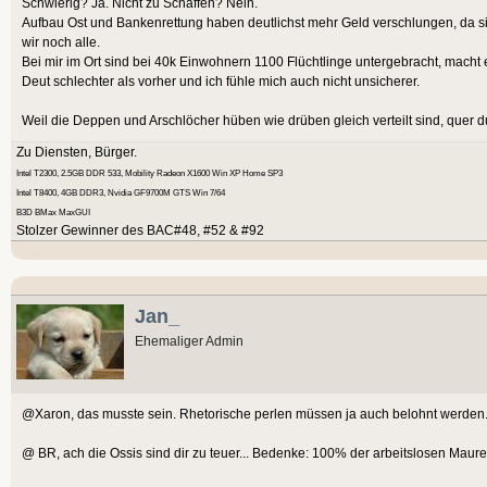
Schwierig? Ja. Nicht zu Schaffen? Nein.
Aufbau Ost und Bankenrettung haben deutlichst mehr Geld verschlungen, da sin
wir noch alle.
Bei mir im Ort sind bei 40k Einwohnern 1100 Flüchtlinge untergebracht, macht
Deut schlechter als vorher und ich fühle mich auch nicht unsicherer.
Weil die Deppen und Arschlöcher hüben wie drüben gleich verteilt sind, quer d
Zu Diensten, Bürger.
Intel T2300, 2.5GB DDR 533, Mobility Radeon X1600 Win XP Home SP3
Intel T8400, 4GB DDR3, Nvidia GF9700M GTS Win 7/64
B3D BMax MaxGUI
Stolzer Gewinner des BAC#48, #52 & #92
Jan_
Ehemaliger Admin
@Xaron, das musste sein. Rhetorische perlen müssen ja auch belohnt werden
@ BR, ach die Ossis sind dir zu teuer... Bedenke: 100% der arbeitslosen Mau