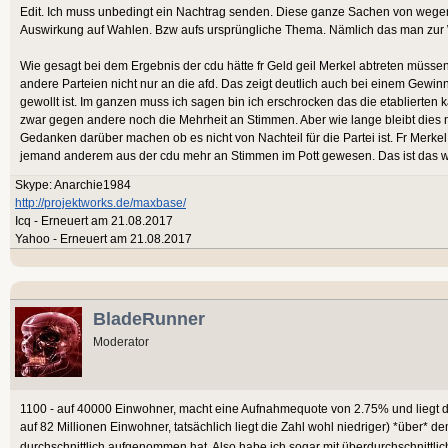
Edit. Ich muss unbedingt ein Nachtrag senden. Diese ganze Sachen von wegen F
Auswirkung auf Wahlen. Bzw aufs ursprüngliche Thema. Nämlich das man zur 
Wie gesagt bei dem Ergebnis der cdu hätte fr Geld geil Merkel abtreten müssen
andere Parteien nicht nur an die afd. Das zeigt deutlich auch bei einem Gewinn
gewollt ist. Im ganzen muss ich sagen bin ich erschrocken das die etabliert
zwar gegen andere noch die Mehrheit an Stimmen. Aber wie lange bleibt dies no
Gedanken darüber machen ob es nicht von Nachteil für die Partei ist. Fr Merkel
jemand anderem aus der cdu mehr an Stimmen im Pott gewesen. Das ist das wa
Skype: Anarchie1984
http://projektworks.de/maxbase/
Icq - Erneuert am 21.08.2017
Yahoo - Erneuert am 21.08.2017
BladeRunner
Moderator
1100 - auf 40000 Einwohner, macht eine Aufnahmequote von 2.75% und liegt dam
auf 82 Millionen Einwohner, tatsächlich liegt die Zahl wohl niedriger) *über*
durchschnittlich aufgenommen hat. Also habe ich sogar mit überdurchschnittlic