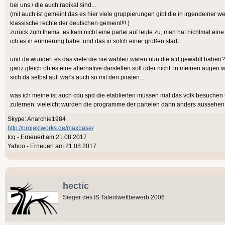
bei uns / die auch radikal sind...
(mit auch ist gemeint das es hier viele gruppierungen gibt die in irgendeiner wei
klassische rechte der deutschen gemeint!!! )
zurück zum thema. es kam nicht eine partei auf leute zu, man hat nichtmal eine
ich es in erinnerung habe. und das in solch einer großen stadt.
und da wundert es das viele die nie wählen waren nun die afd gewählt haben? d
ganz gleich ob es eine alternative darstellen soll oder nicht. in meinen augen wi
sich da selbst auf. war's auch so mit den piraten...
was ich meine ist auch cdu spd die etablierten müssen mal das volk besuchen 
zulernen. vieleicht würden die programme der parteien dann anders aussehen
Skype: Anarchie1984
http://projektworks.de/maxbase/
Icq - Erneuert am 21.08.2017
Yahoo - Erneuert am 21.08.2017
hectic
Sieger des IS Talentwettbewerb 2006