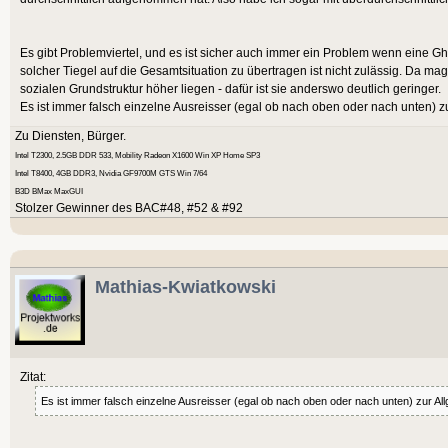
Es gibt Problemviertel, und es ist sicher auch immer ein Problem wenn eine Ghe
solcher Tiegel auf die Gesamtsituation zu übertragen ist nicht zulässig. Da mag
sozialen Grundstruktur höher liegen - dafür ist sie anderswo deutlich geringer.
Es ist immer falsch einzelne Ausreisser (egal ob nach oben oder nach unten) zu
Zu Diensten, Bürger.
Intel T2300, 2.5GB DDR 533, Mobility Radeon X1600 Win XP Home SP3
Intel T8400, 4GB DDR3, Nvidia GF9700M GTS Win 7/64
B3D BMax MaxGUI
Stolzer Gewinner des BAC#48, #52 & #92
Mathias-Kwiatkowski
Zitat:
Es ist immer falsch einzelne Ausreisser (egal ob nach oben oder nach unten) zur Allg