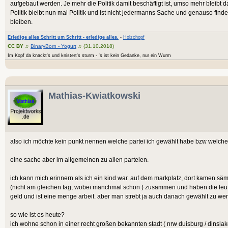
aufgebaut werden. Je mehr die Politik damit beschäftigt ist, umso mehr bleibt d
Politik bleibt nun mal Politik und ist nicht jedermanns Sache und genauso fin
bleiben.
Erledige alles Schritt um Schritt - erledige alles.
-
Holzchopf
CC BY
♫
BinaryBorn - Yogurt
♫ (31.10.2018)
Im Kopf da knackt's und knistert's sturm - 's ist kein Gedanke, nur ein Wurm
Mathias-Kwiatkowski
also ich möchte kein punkt nennen welche partei ich gewählt habe bzw welche
eine sache aber im allgemeinen zu allen parteien.
ich kann mich erinnern als ich ein kind war. auf dem markplatz, dort kamen sä
(nicht am gleichen tag, wobei manchmal schon ) zusammen und haben die leute 
geld und ist eine menge arbeit. aber man strebt ja auch danach gewählt zu we
so wie ist es heute?
ich wohne schon in einer recht großen bekannten stadt ( nrw duisburg / dinsl