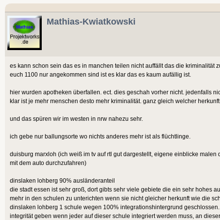
Mathias-Kwiatkowski
es kann schon sein das es in manchen teilen nicht auffällt das die kriminalitä
euch 1100 nur angekommen sind ist es klar das es kaum aufällig ist.
hier wurden apotheken überfallen. ect. dies geschah vorher nicht. jedenfalls n
klar ist je mehr menschen desto mehr kriminalität. ganz gleich welcher herkunft
und das spüren wir im westen in nrw nahezu sehr.
ich gebe nur ballungsorte wo nichts anderes mehr ist als flüchtlinge.
duisburg marxloh (ich weiß im tv auf rtl gut dargestellt, eigene einblicke malen d
mit dem auto durchzufahren)
dinslaken lohberg 90% ausländeranteil
die stadt essen ist sehr groß, dort gibts sehr viele gebiete die ein sehr hohes au
mehr in den schulen zu unterichten wenn sie nicht gleicher herkunft wie die schü
dinslaken lohberg 1 schule wegen 100% integrationshintergrund geschlossen. 
integrität geben wenn jeder auf dieser schule integriert werden muss, an dies