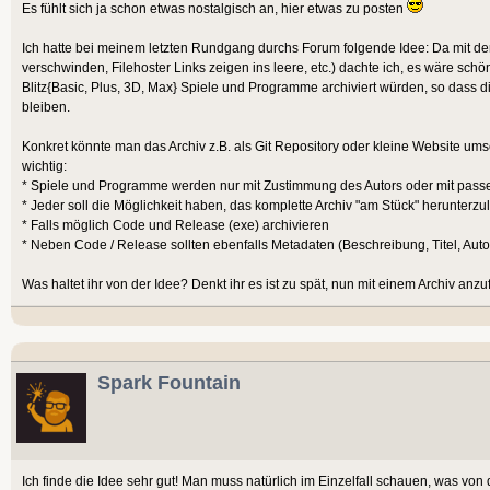
Es fühlt sich ja schon etwas nostalgisch an, hier etwas zu posten
Ich hatte bei meinem letzten Rundgang durchs Forum folgende Idee: Da mit der
verschwinden, Filehoster Links zeigen ins leere, etc.) dachte ich, es wäre sch
Blitz{Basic, Plus, 3D, Max} Spiele und Programme archiviert würden, so dass d
bleiben.
Konkret könnte man das Archiv z.B. als Git Repository oder kleine Website ums
wichtig:
* Spiele und Programme werden nur mit Zustimmung des Autors oder mit passen
* Jeder soll die Möglichkeit haben, das komplette Archiv "am Stück" herunterzula
* Falls möglich Code und Release (exe) archivieren
* Neben Code / Release sollten ebenfalls Metadaten (Beschreibung, Titel, Autor
Was haltet ihr von der Idee? Denkt ihr es ist zu spät, nun mit einem Archiv anz
Spark Fountain
Ich finde die Idee sehr gut! Man muss natürlich im Einzelfall schauen, was vo