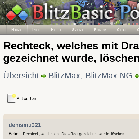
Home
Info
Hilfe
Szene
Forum
Chat
Rechteck, welches mit Dr
gezeichnet wurde, lösche
Übersicht
BlitzMax, BlitzMax NG
denismu321
Betreff:
Rechteck, welches mit DrawRect gezeichnet wurde, löschen