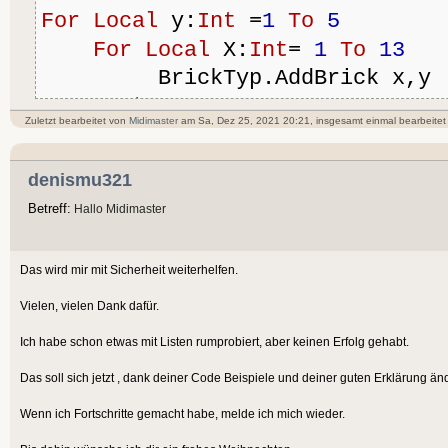
Return
False
For
Local
 y:
Int
 =
1
To
5
End
Method
For
Local
 X:
Int
= 
1
To
13
         BrickTyp.AddBrick x,y
Function
 DrawAll()
Next
Zuletzt bearbeitet von
Midimaster
am Sa, Dez 25, 2021 20:21, insgesamt einmal bearbeitet
For
Local
 Brick:BrickTy
Next
            Brick.Draw
denismu321
Next
' malen aller bricks:
Betreff:
Hallo Midimaster
End
Function
Repeat
Cls
Method
 Draw()
Das wird mir mit Sicherheit weiterhelfen.
	BrickTyp.DrawAll
DrawRect
 X , Y , B , H 
	BallMalen
Vielen, vielen Dank dafür.
End
Method
	BrickTyp.CheckAll
Ich habe schon etwas mit Listen rumprobiert, aber keinen Erfolg gehabt.
End
Type
Flip
Das soll sich jetzt , dank deiner Code Beispiele und deiner guten Erklärung än
Until
AppTerminate
()
Wenn ich Fortschritte gemacht habe, melde ich mich wieder.