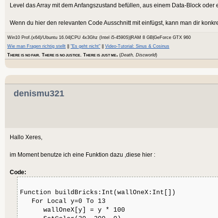
Level das Array mit dem Anfangszustand befüllen, aus einem Data-Block oder e
Wenn du hier den relevanten Code Ausschnitt mit einfügst, kann man dir konkre
Win10 Prof.(x64)/Ubuntu 16.04|CPU 4x3Ghz (Intel i5-4590S)|RAM 8 GB|GeForce GTX 960
Wie man Fragen richtig stellt
||
"Es geht nicht"
||
Video-Tutorial: Sinus & Cosinus
.
T
. T
. T
(
Death, Discworld
)
HERE IS NO FAIR
HERE IS NO JUSTICE
HERE IS JUST ME
denismu321
Hallo Xeres,
im Moment benutze ich eine Funktion dazu ,diese hier :
Code:
Function buildBricks:Int(wallOneX:Int[])
For Local y=0 To 13
wallOneX[y] = y * 100