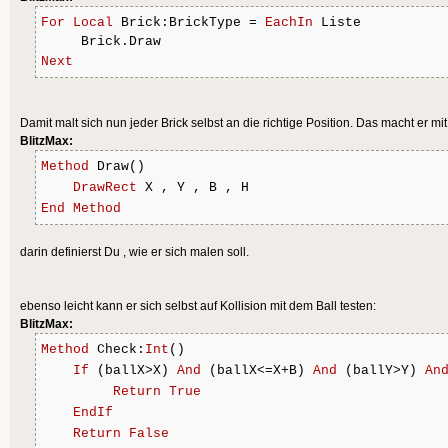
For
Local
 Brick:BrickType = 
EachIn
 Liste
     Brick.Draw
Next
Damit malt sich nun jeder Brick selbst an die richtige Position. Das macht er 
BlitzMax:
Method
 Draw()
DrawRect
 X , Y , B , H 
End
Method
darin definierst Du , wie er sich malen soll.
ebenso leicht kann er sich selbst auf Kollision mit dem Ball testen:
BlitzMax:
Method
 Check:
Int
()
If
 (ballX>X) 
And
 (ballX<=X+B) 
And
 (ballY>Y) 
An
Return
True
EndIf
Return
False