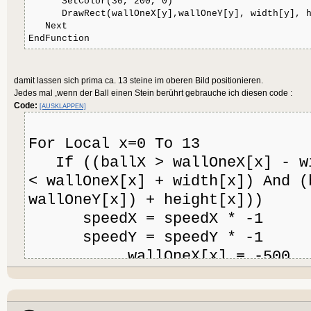
SetColor(30, 200, 0)
DrawRect(wallOneX[y],wallOneY[y], width[y], h
Next
EndFunction
damit lassen sich prima ca. 13 steine im oberen Bild positionieren.
Jedes mal ,wenn der Ball einen Stein berührt gebrauche ich diesen code :
Code:
[AUSKLAPPEN]
For Local x=0 To 13
If ((ballX > wallOneX[x] - wi
< wallOneX[x] + width[x]) And (
wallOneY[x]) + height[x]))
speedX = speedX * -1
speedY = speedY * -1
wallOneX[x] = -500
wallOneY[x] = -500
End If