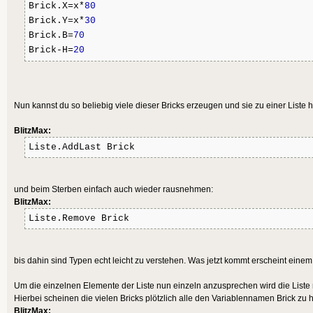
Brick.X=x*
80
EndIf
Brick.Y=x*
30
Next
Brick.B=
70
Brick-H=
20
Next
Nun kannst du so beliebig viele dieser Bricks erzeugen und sie zu einer Liste 
BlitzMax:
Liste.AddLast Brick
und beim Sterben einfach auch wieder rausnehmen:
BlitzMax:
Liste.Remove Brick
bis dahin sind Typen echt leicht zu verstehen. Was jetzt kommt erscheint einem 
Um die einzelnen Elemente der Liste nun einzeln anzusprechen wird die Liste
Hierbei scheinen die vielen Bricks plötzlich alle den Variablennamen Brick zu 
BlitzMax: