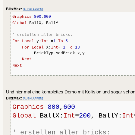
        Liste.AddLast Brick
BlitzMax:
End
Function
[AUSKLAPPEN]
Graphics
800
,
600
Global
 BallX, BallY
Function
 CheckAll()
' erstellen aller bricks:
For
Local
 Brick:BrickTy
For
Local
 y:
Int
 =
1
To
5
If
 Brick.Check() =
T
For
Local
 X:
Int
= 
1
To
13
                 Liste.Remo
         BrickTyp.AddBrick x,y
Next
EndIf
Next
Next
' malen aller bricks:
End
Function
Repeat
Cls
Und hier mal eine komplettes Demo mit Kollision und sogar schon 
Method
 Check:
Int
()
	BrickTyp.DrawAll
BlitzMax:
[AUSKLAPPEN]
Flip
If
 (ballX>X) 
And
 (ballX
Graphics
800
,
600
Until
AppTerminate
()
And
 BallY<Y+H) 
Global
 BallX:
Int
=
200
, BallY:
Int
Return
True
EndIf
' erstellen aller bricks: