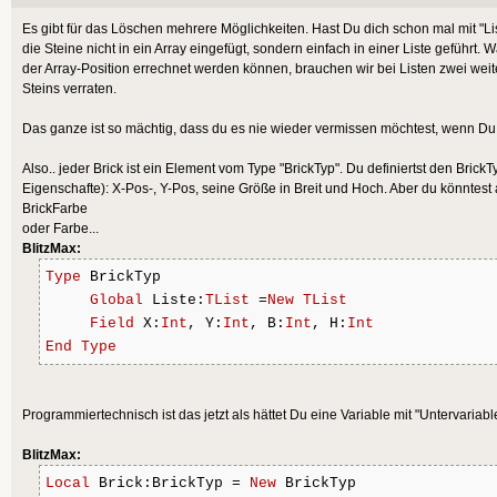
speedX = speedX * -1
Es gibt für das Löschen mehrere Möglichkeiten. Hast Du dich schon mal mit "Li
speedY = speedY * -1
die Steine nicht in ein Array eingefügt, sondern einfach in einer Liste geführt.
hitBricks[a,b] = True
der Array-Position errechnet werden können, brauchen wir bei Listen zwei weit
Steins verraten.
DebugLog("block array h
blockX.length + " elements")
Das ganze ist so mächtig, dass du es nie wieder vermissen möchtest, wenn Du es
DebugLog("removing array 
Also.. jeder Brick ist ein Element vom Type "BrickTyp". Du definiertst den BrickT
" + b)
Eigenschafte): X-Pos-, Y-Pos, seine Größe in Breit und Hoch. Aber du könntes
BrickFarbe
oder Farbe...
EndIf
BlitzMax:
Type
 BrickTyp
Next
Global
 Liste:
TList
 =
New
TList
Next
Field
 X:
Int
, Y:
Int
, B:
Int
, H:
Int
End
Type
For Local a=0 To 6
For Local b=0 To 1
Programmiertechnisch ist das jetzt als hättet Du eine Variable mit "Untervariabl
If hitBricks[a,b] = Tr
BlitzMax:
blockX[a,b] = Null
Local
 Brick:BrickTyp = 
New
 BrickTyp
blockY[a,b] = Null