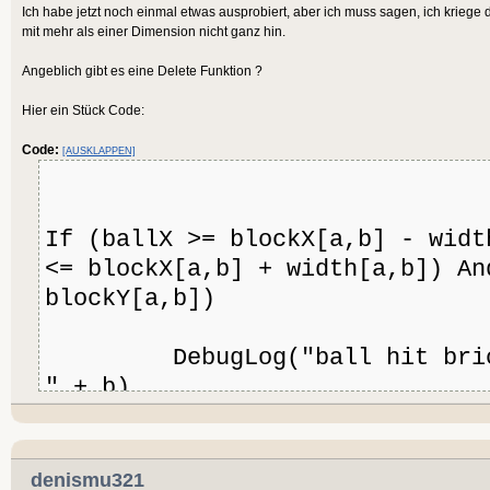
Ich habe jetzt noch einmal etwas ausprobiert, aber ich muss sagen, ich krieg
mit mehr als einer Dimension nicht ganz hin.
Angeblich gibt es eine Delete Funktion ?
Hier ein Stück Code:
Code:
[AUSKLAPPEN]
If (ballX >= blockX[a,b] - widt
<= blockX[a,b] + width[a,b]) An
blockY[a,b])
DebugLog("ball hit brick 
" + b)
speedX = speedX * -1
speedY = speedY * -1
blockX[a,b] = -1200
denismu321