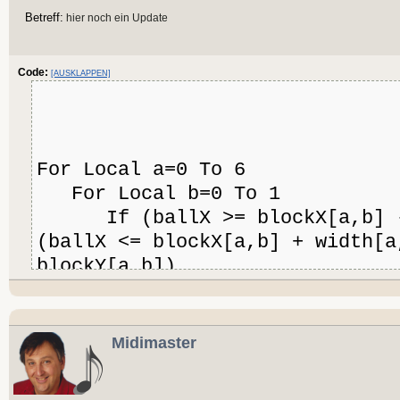
blockY[a,b] = -1
Betreff:
hier noch ein Update
DebugLog("block array h
blockX.length + " elements")
Code:
[AUSKLAPPEN]
DebugLog("removing array 
" + b)
EndIf
For Local a=0 To 6
For Local b=0 To 1
If (ballX >= blockX[a,b] - 
(ballX <= blockX[a,b] + width[a
blockY[a,b])
'width[a,b] = 0
'height[a,b] = 0
Midimaster
DebugLog("ball hit brick 
" + b)