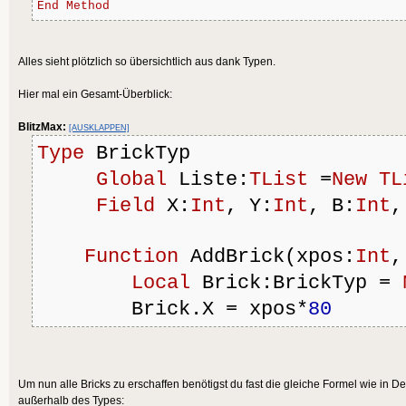
End
Method
Alles sieht plötzlich so übersichtlich aus dank Typen.
Hier mal ein Gesamt-Überblick:
BlitzMax:
[AUSKLAPPEN]
Type
 BrickTyp
Global
 Liste:
TList
 =
New
TL
Field
 X:
Int
, Y:
Int
, B:
Int
,
Function
 AddBrick(xpos:
Int
,
Local
 Brick:BrickTyp = 
        Brick.X = xpos*
80
        Brick.Y = ypos*
30
        Brick.B=
70
        Brick.H=
20
Um nun alle Bricks zu erschaffen benötigst du fast die gleiche Formel wie in
außerhalb des Types: