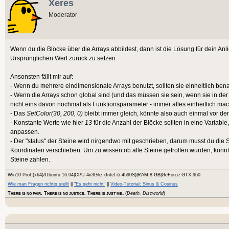
Next
Xeres
Moderator
Wenn du die Blöcke über die Arrays abbildest, dann ist die Lösung für dein Anl
Ursprünglichen Wert zurück zu setzen.
Ansonsten fällt mir auf:
- Wenn du mehrere eindimensionale Arrays benutzt, sollten sie einheitlich bena
- Wenn die Arrays schon global sind (und das müssen sie sein, wenn sie in d
nicht eins davon nochmal als Funktionsparameter - immer alles einheitlich ma
- Das
SetColor(30, 200, 0)
bleibt immer gleich, könnte also auch einmal vor der
- Konstante Werte wie hier
13
für die Anzahl der Blöcke sollten in eine Variable,
anpassen.
- Der "status" der Steine wird nirgendwo mit geschrieben, darum musst du die
Koordinaten verschieben. Um zu wissen ob alle Steine getroffen wurden, könnt
Steine zählen.
Win10 Prof.(x64)/Ubuntu 16.04|CPU 4x3Ghz (Intel i5-4590S)|RAM 8 GB|GeForce GTX 960
Wie man Fragen richtig stellt
||
"Es geht nicht"
||
Video-Tutorial: Sinus & Cosinus
.
T
. T
. T
(
Death, Discworld
)
HERE IS NO FAIR
HERE IS NO JUSTICE
HERE IS JUST ME