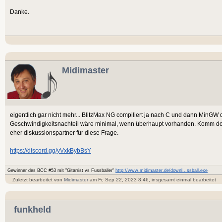
Danke.
Midimaster
eigentlich gar nicht mehr... BlitzMax NG compiliert ja nach C und dann MinGW 
Geschwindigkeitsnachteil wäre minimal, wenn überhaupt vorhanden. Komm doch
eher diskussionspartner für diese Frage.
https://discord.gg/yVxkBybBsY
Gewinner des BCC #53 mit "Gitarrist vs Fussballer"
http://www.midimaster.de/downl...ssball.exe
Zuletzt bearbeitet von
Midimaster
am Fr, Sep 22, 2023 8:46, insgesamt einmal bearbeitet
funkheld