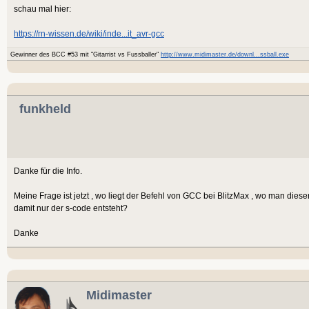
schau mal hier:
https://rn-wissen.de/wiki/inde...it_avr-gcc
Gewinner des BCC #53 mit "Gitarrist vs Fussballer"
http://www.midimaster.de/downl...ssball.exe
funkheld
Danke für die Info.
Meine Frage ist jetzt , wo liegt der Befehl von GCC bei BlitzMax , wo man die
damit nur der s-code entsteht?
Danke
Midimaster