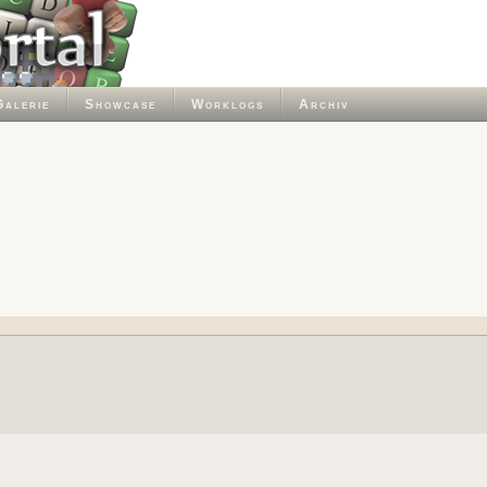
Galerie
Showcase
Worklogs
Archiv