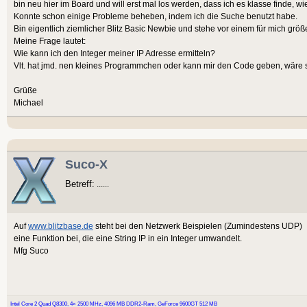
bin neu hier im Board und will erst mal los werden, dass ich es klasse finde, wi
Konnte schon einige Probleme beheben, indem ich die Suche benutzt habe.
Bin eigentlich ziemlicher Blitz Basic Newbie und stehe vor einem für mich größer
Meine Frage lautet:
Wie kann ich den Integer meiner IP Adresse ermitteln?
Vlt. hat jmd. nen kleines Programmchen oder kann mir den Code geben, wäre s
Grüße
Michael
Suco-X
Betreff:
......
Auf
www.blitzbase.de
steht bei den Netzwerk Beispielen (Zumindestens UDP)
eine Funktion bei, die eine String IP in ein Integer umwandelt.
Mfg Suco
Intel Core 2 Quad Q8300, 4× 2500 MHz, 4096 MB DDR2-Ram, GeForce 9600GT 512 MB