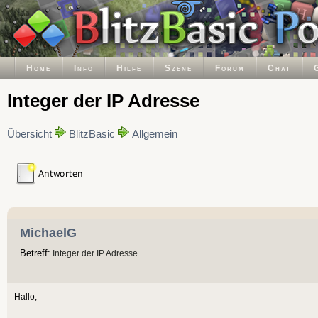
Home
Info
Hilfe
Szene
Forum
Chat
Integer der IP Adresse
Übersicht
BlitzBasic
Allgemein
MichaelG
Betreff:
Integer der IP Adresse
Hallo,