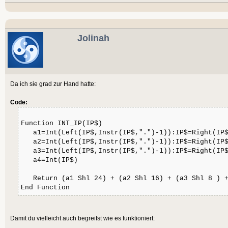
Jolinah
Da ich sie grad zur Hand hatte:
Code:
Function INT_IP(IP$)
a1=Int(Left(IP$,Instr(IP$,".")-1)):IP$=Right(IP$
a2=Int(Left(IP$,Instr(IP$,".")-1)):IP$=Right(IP$
a3=Int(Left(IP$,Instr(IP$,".")-1)):IP$=Right(IP$
a4=Int(IP$)
Return (a1 Shl 24) + (a2 Shl 16) + (a3 Shl 8 ) 
End Function
Damit du vielleicht auch begreifst wie es funktioniert: