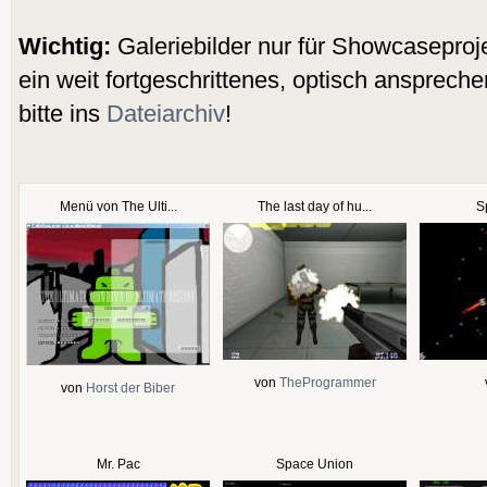
Wichtig:
Galeriebilder nur für Showcaseproje
ein weit fortgeschrittenes, optisch ansprech
bitte ins
Dateiarchiv
!
Menü von The Ulti...
The last day of hu...
S
von
TheProgrammer
von
Horst der Biber
Mr. Pac
Space Union