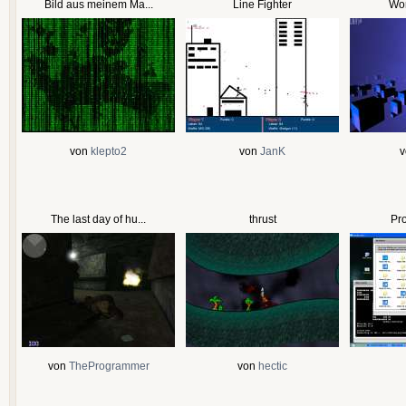
Bild aus meinem Ma...
Line Fighter
Wor
von
klepto2
von
JanK
The last day of hu...
thrust
Pro
von
TheProgrammer
von
hectic