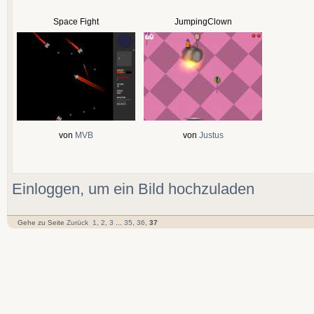
Space Fight
JumpingClown
von
MVB
von
Justus
Einloggen, um ein Bild hochzuladen
Gehe zu Seite
Zurück
1
,
2
,
3
...
35
,
36
,
37