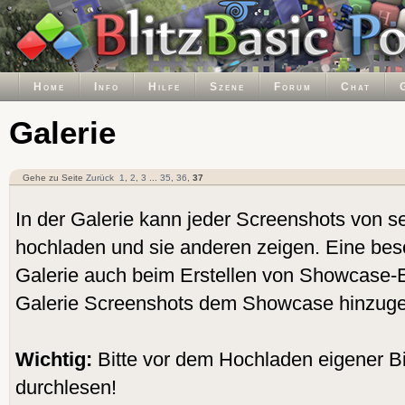
Home
Info
Hilfe
Szene
Forum
Chat
Galerie
Gehe zu Seite
Zurück
1
,
2
,
3
...
35
,
36
,
37
In der Galerie kann jeder Screenshots von s
hochladen und sie anderen zeigen. Eine beso
Galerie auch beim Erstellen von Showcase-Ei
Galerie Screenshots dem Showcase hinzuge
Wichtig:
Bitte vor dem Hochladen eigener Bi
durchlesen!