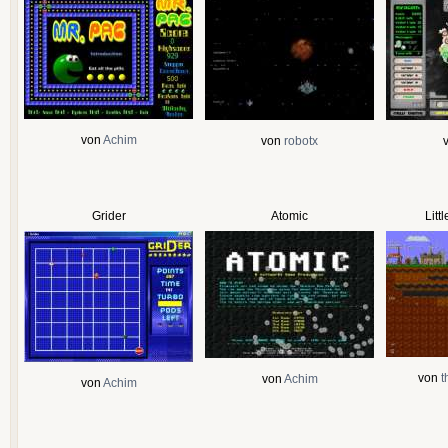
von
Achim
von
robotx
Grider
Atomic
Litt
von
t
von
Achim
von
Achim